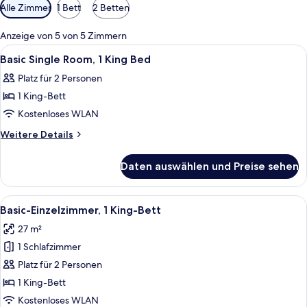
Verfügbare
Alle Zimmer
1 Bett
2 Betten
Filter
für
Anzeige von 5 von 5 Zimmern
Zimmer
Alle
Ein Hotelzimmer mit einem Bett, zwei 
4
Basic Single Room, 1 King Bed
Fotos
Platz für 2 Personen
für
1 King-Bett
Basic
Single
Kostenloses WLAN
Room,
Weitere
Weitere Details
1
Details
für
King
Daten auswählen und Preise sehen
Basic
Bed
Single
anzeigen
Room,
Alle
Ein Hotelzimmer mit einem Bett, zwei 
4
1
Basic-Einzelzimmer, 1 King-Bett
Fotos
King
27 m²
Bed
für
1 Schlafzimmer
Basic-
Einzelzimmer,
Platz für 2 Personen
1 King-
1 King-Bett
Bett
Kostenloses WLAN