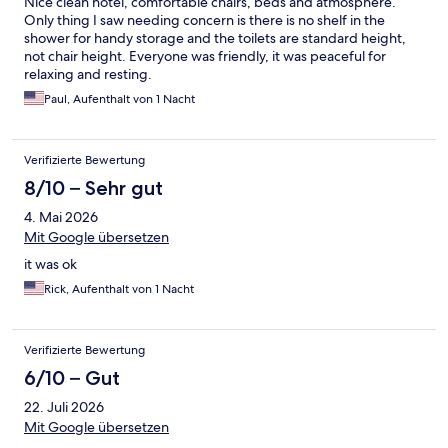
Nice clean hotel, comfortable chairs, beds and atmosphere.
Only thing I saw needing concern is there is no shelf in the
shower for handy storage and the toilets are standard height,
not chair height. Everyone was friendly, it was peaceful for
relaxing and resting.
Paul, Aufenthalt von 1 Nacht
Verifizierte Bewertung
8/10 – Sehr gut
4. Mai 2026
Mit Google übersetzen
it was ok
Rick, Aufenthalt von 1 Nacht
Verifizierte Bewertung
6/10 – Gut
22. Juli 2026
Mit Google übersetzen