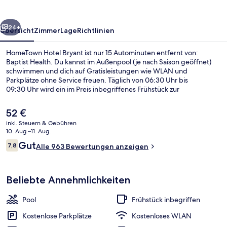
rück
Weiter
24+
Übersicht
Zimmer
Lage
Richtlinien
HomeTown Hotel Bryant ist nur 15 Autominuten entfernt von:
Baptist Health. Du kannst im Außenpool (je nach Saison geöffnet)
schwimmen und dich auf Gratisleistungen wie WLAN und
Parkplätze ohne Service freuen. Täglich von 06:30 Uhr bis
09:30 Uhr wird ein im Preis inbegriffenes Frühstück zur
Selbstbedienung serviert.
Der
52 €
aktuelle
inkl. Steuern & Gebühren
Preis
10. Aug.–11. Aug.
Sitzecke in der Lobby
beträgt
Bewertungen
Gut
7,8
Alle 963 Bewertungen anzeigen
52 €.
7,8 von 10.
Beliebte Annehmlichkeiten
Pool
Frühstück inbegriffen
Kostenlose Parkplätze
Kostenloses WLAN