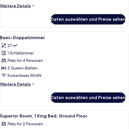
anzeigen
Weitere
Weitere Details
Details
für
Daten auswählen und Preise sehen
Basic-
Einzelzimmer,
1 King-
Alle
Ein Hotelzimmer mit zwei Betten, ein
4
Bett
Basic-Doppelzimmer
Fotos
27 m²
für
1 Schlafzimmer
Basic-
Doppelzimmer
Platz für 4 Personen
anzeigen
2 Queen-Betten
Kostenloses WLAN
Weitere
Weitere Details
Details
für
Daten auswählen und Preise sehen
Basic-
Doppelzimmer
Alle
Ein Hotelzimmer mit einem Bett, einem
5
Superior Room, 1 King Bed, Ground Floor
Fotos
Platz für 2 Personen
für