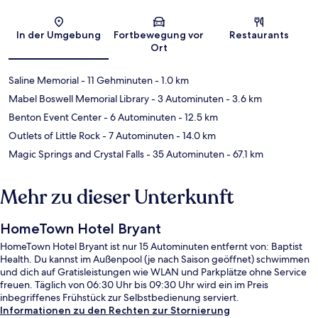
Karte
In der Umgebung
Fortbewegung vor
Restaurants
Ort
Saline Memorial
- 11 Gehminuten
- 1.0 km
Mabel Boswell Memorial Library
- 3 Autominuten
- 3.6 km
Benton Event Center
- 6 Autominuten
- 12.5 km
Outlets of Little Rock
- 7 Autominuten
- 14.0 km
Magic Springs and Crystal Falls
- 35 Autominuten
- 67.1 km
Mehr zu dieser Unterkunft
HomeTown Hotel Bryant
HomeTown Hotel Bryant ist nur 15 Autominuten entfernt von: Baptist
Health. Du kannst im Außenpool (je nach Saison geöffnet) schwimmen
und dich auf Gratisleistungen wie WLAN und Parkplätze ohne Service
freuen. Täglich von 06:30 Uhr bis 09:30 Uhr wird ein im Preis
inbegriffenes Frühstück zur Selbstbedienung serviert.
Informationen zu den Rechten zur Stornierung