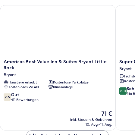
Erdgeschoss
Americas Best Value Inn & Suites Bryant Little Rock
Super 8 
Americas
Super
Americas Best Value Inn & Suites Bryant Little
Super 
Best
8
Rock
Bryant
Value
by
Bryant
Frühst
Inn
Wyndh
Kosten
&
Haustiere erlaubt
Kostenlose Parkplätze
Bryant
Kostenloses WLAN
Klimaanlage
Suites
Little
8.0
Seh
8,0
Bryant
Rock
von
516 
7.6
Gut
7,6
Little
Area
10,
von
411 Bewertungen
Rock
Bryant
Sehr
10,
Bryant
gut,
Gut,
Der
71 €
516
411
Preis
inkl. Steuern & Gebühren
Bewert
Bewertungen
beträgt
10. Aug.–11. Aug.
71 €