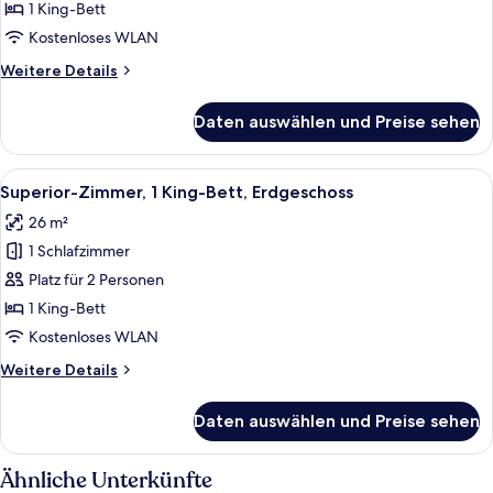
1 King-Bett
Superior
Room,
Kostenloses WLAN
1
Weitere
Weitere Details
King
Details
für
Bed,
Daten auswählen und Preise sehen
Superior
Ground
Room,
Floor
1
Alle
Ein Hotelzimmer mit einem Bett, einem
5
anzeigen
King
Superior-Zimmer, 1 King-Bett, Erdgeschoss
Fotos
Bed,
26 m²
Ground
für
Floor
1 Schlafzimmer
Superior-
Zimmer,
Platz für 2 Personen
1 King-
1 King-Bett
Bett,
Kostenloses WLAN
Erdgeschoss
Weitere
Weitere Details
anzeigen
Details
für
Daten auswählen und Preise sehen
Superior-
Zimmer,
1 King-
Ähnliche Unterkünfte
Bett,