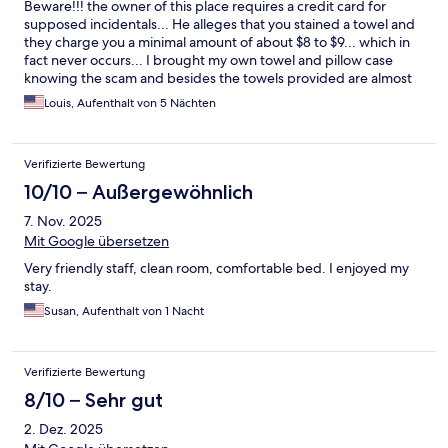
Beware!!! the owner of this place requires a credit card for
supposed incidentals... He alleges that you stained a towel and
they charge you a minimal amount of about $8 to $9... which in
fact never occurs... I brought my own towel and pillow case
knowing the scam and besides the towels provided are almost
like sandpaper and too small... He now claims the same scam... I
Louis, Aufenthalt von 5 Nächten
am disputing on my credit card... I wont go back... scammer
owner and too dishonest
Verifizierte Bewertung
10/10 – Außergewöhnlich
7. Nov. 2025
Mit Google übersetzen
Very friendly staff, clean room, comfortable bed. I enjoyed my
stay.
Susan, Aufenthalt von 1 Nacht
Verifizierte Bewertung
8/10 – Sehr gut
2. Dez. 2025