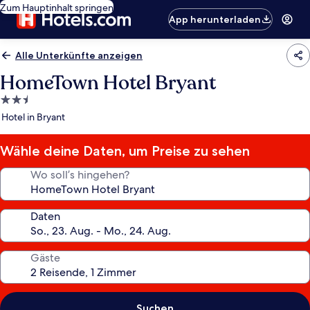
Zum Hauptinhalt springen
App herunterladen
Alle Unterkünfte anzeigen
HomeTown Hotel Bryant
2.5-
Sterne-
Hotel in Bryant
Unterkunft
Wähle deine Daten, um Preise zu sehen
Wo soll’s hingehen?
Daten
Gäste
Suchen