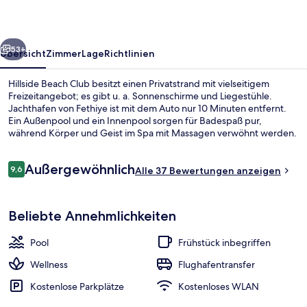
rück
Weiter
53+
Übersicht
Zimmer
Lage
Richtlinien
Hillside Beach Club besitzt einen Privatstrand mit vielseitigem
Freizeitangebot; es gibt u. a. Sonnenschirme und Liegestühle.
Jachthafen von Fethiye ist mit dem Auto nur 10 Minuten entfernt.
Ein Außenpool und ein Innenpool sorgen für Badespaß pur,
während Körper und Geist im Spa mit Massagen verwöhnt werden.
Pasha on the Bay Restoran, eins von 3 Restaurants, serviert
mediterrane Küche und ist zum Frühstück und Abendessen
Bewertungen
Außergewöhnlich
geöffnet. Als weitere Highlights bietet dieses Resort im luxuriösen
9,6
Alle 37 Bewertungen anzeigen
9,6 von 10.
Stil 4 Strandbars, einen Nachtclub und einen kostenlosen
Flughafentransfer.
Innenpool, Außenpool, Sonnenschir
Beliebte Annehmlichkeiten
Pool
Frühstück inbegriffen
Wellness
Flughafentransfer
Kostenlose Parkplätze
Kostenloses WLAN