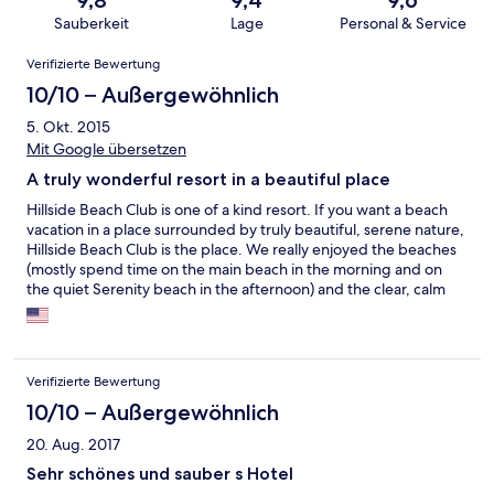
9,8
9,4
9,6
Sauberkeit
Lage
Personal & Service
Bewertungen
Verifizierte Bewertung
10/10 – Außergewöhnlich
5. Okt. 2015
Mit Google übersetzen
A truly wonderful resort in a beautiful place
Hillside Beach Club is one of a kind resort. If you want a beach
vacation in a place surrounded by truly beautiful, serene nature,
Hillside Beach Club is the place. We really enjoyed the beaches
(mostly spend time on the main beach in the morning and on
the quiet Serenity beach in the afternoon) and the clear, calm
water of the bay that was perfect for swimming. The cuisine was
also great. Worth mentioning: A variety of sea food (fish) offered
everyday and Turkish desserts - our favorites! Also want to thank
the staff for their hospitality. We were not quite satisfied with
Verifizierte Bewertung
the location of our first room, and they patiently and willingly
worked with us to help us find the room we truly liked. One
10/10 – Außergewöhnlich
thing to keep in mind: the resort is literally in a hill side. Although
20. Aug. 2017
there are lifts, be prepared to walk up and down stairs.
Sehr schönes und sauber s Hotel