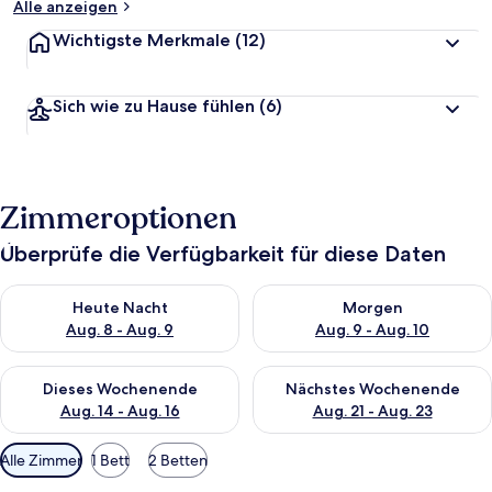
Alle anzeigen
Wichtigste Merkmale
(12)
Sich wie zu Hause fühlen
(6)
Zimmeroptionen
Überprüfe die Verfügbarkeit für diese Daten
Überprüfe die Verfügbarkeit für heute Nacht, Aug. 8 - Aug. 9.
Überprüfe die Verfügbarkeit f
Heute Nacht
Morgen
Aug. 8 - Aug. 9
Aug. 9 - Aug. 10
Überprüfe die Verfügbarkeit für dieses Wochenende, Aug. 14 -
Überprüfe die Verfügbarkeit f
Dieses Wochenende
Nächstes Wochenende
Aug. 14 - Aug. 16
Aug. 21 - Aug. 23
Verfügbare
Alle Zimmer
1 Bett
2 Betten
Filter