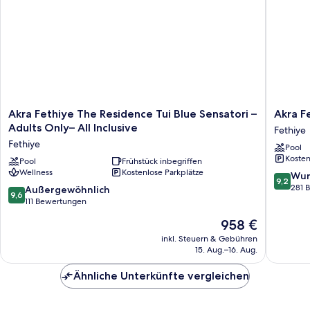
Akra
Akra
Akra Fethiye The Residence Tui Blue Sensatori –
Akra Fe
Fethiye
Fethiye
Adults Only– All Inclusive
Fethiye
The
Tui
Fethiye
Pool
Residence
Blue
Kosten
Tui
Pool
Frühstück inbegriffen
Sensator
Wellness
Kostenlose Parkplätze
Blue
All
9.2
Wun
9,2
Sensatori
Inclusiv
von
281 
9.6
Außergewöhnlich
9,6
–
Fethiye
10,
von
111 Bewertungen
Adults
Wunder
10,
Der
958 €
Only–
281
Außergewöhnlich,
Preis
All
Bewert
111
inkl. Steuern & Gebühren
beträgt
Inclusive
15. Aug.–16. Aug.
Bewertungen
958 €
Fethiye
Ähnliche Unterkünfte vergleichen