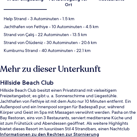
Ort
Help Strand
- 3 Autominuten
- 1.5 km
Jachthafen von Fethiye
- 10 Autominuten
- 4.5 km
Strand von Çalış
- 22 Autominuten
- 13.5 km
Strand von Ölüdeniz
- 30 Autominuten
- 20.6 km
Kumburnu Strand
- 40 Autominuten
- 22.1 km
Mehr zu dieser Unterkunft
Hillside Beach Club
Hillside Beach Club besitzt einen Privatstrand mit vielseitigem
Freizeitangebot; es gibt u. a. Sonnenschirme und Liegestühle.
Jachthafen von Fethiye ist mit dem Auto nur 10 Minuten entfernt. Ein
Außenpool und ein Innenpool sorgen für Badespaß pur, während
Körper und Geist im Spa mit Massagen verwöhnt werden. Pasha on the
Bay Restoran, eins von 3 Restaurants, serviert mediterrane Küche und
ist zum Frühstück und Abendessen geöffnet. Als weitere Highlights
bietet dieses Resort im luxuriösen Stil 4 Strandbars, einen Nachtclub
und einen kostenlosen Flughafentransfer.
Informationen zu den Rechten zur Stornierung