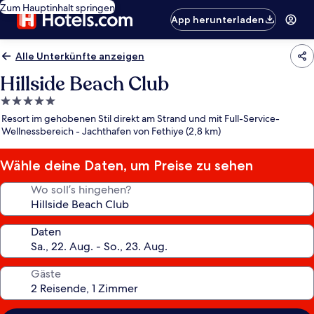
Zum Hauptinhalt springen
App herunterladen
Alle Unterkünfte anzeigen
Hillside Beach Club
5.0-
Sterne-
Resort im gehobenen Stil direkt am Strand und mit Full-Service-
Unterkunft
Wellnessbereich - Jachthafen von Fethiye (2,8 km)
Wähle deine Daten, um Preise zu sehen
Wo soll’s hingehen?
Daten
Gäste