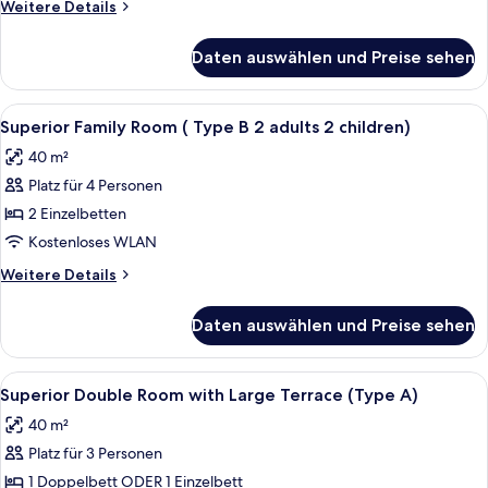
Weitere
Weitere Details
anzeigen
Details
für
Daten auswählen und Preise sehen
Superior
Family
(Type
Alle
Hochwertige Bettwaren, Minibar, Zim
2
B)
Superior Family Room ( Type B 2 adults 2 children)
Fotos
40 m²
für
Platz für 4 Personen
Superior
Family
2 Einzelbetten
Room
Kostenloses WLAN
(
Weitere
Weitere Details
Type
Details
B
für
Daten auswählen und Preise sehen
Superior
2
Family
adults
Room
Alle
Ausblick vom Zimmer
2
4
(
Superior Double Room with Large Terrace (Type A)
Fotos
Type
children)
40 m²
B
für
anzeigen
2
Platz für 3 Personen
Superior
adults
Double
1 Doppelbett ODER 1 Einzelbett