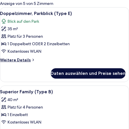
für
Anzeige von 5 von 5 Zimmern
Zimmer
Alle
Doppelzimmer, Parkblick (Type E) | A
1
Doppelzimmer, Parkblick (Type E)
Fotos
Blick auf den Park
für
35 m²
Doppelzimmer,
Parkblick
Platz für 3 Personen
(Type
1 Doppelbett ODER 2 Einzelbetten
E)
Kostenloses WLAN
anzeigen
Weitere
Weitere Details
Details
für
Daten auswählen und Preise sehen
Doppelzimmer,
Parkblick
(Type
Alle
Hochwertige Bettwaren, Minibar, Zim
2
E)
Superior Family (Type B)
Fotos
40 m²
für
Platz für 4 Personen
Superior
Family
1 Einzelbett
(Type
Kostenloses WLAN
B)