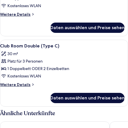
2
Room
children)
Kostenloses WLAN
with
Weitere
Weitere Details
Large
Details
Terrace
für
Daten auswählen und Preise sehen
Superior
(Type
Double
A)
Room
Alle
Club Room Double (Ty
anzeigen
2
with
Club Room Double (Type C)
Fotos
Large
30 m²
Terrace
für
(Type
Platz für 3 Personen
Club
A)
Room
1 Doppelbett ODER 2 Einzelbetten
Double
Kostenloses WLAN
(Type
Weitere
Weitere Details
C)
Details
anzeigen
für
Daten auswählen und Preise sehen
Club
Room
Double
Ähnliche Unterkünfte
(Type
C)
Akra Fethiye The Residence Tui Blue Sensatori – Adults Only– A
Akra Feth