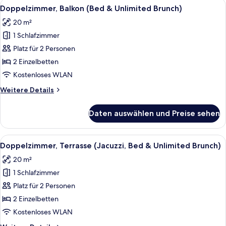
Alle
Ein Doppelbett mit Holz-Kopfteil, zwe
10
Doppelzimmer, Balkon (Bed & Unlimited Brunch)
Fotos
20 m²
für
1 Schlafzimmer
Doppelzimmer,
Balkon
Platz für 2 Personen
(Bed
2 Einzelbetten
&
Kostenloses WLAN
Unlimited
Weitere
Weitere Details
Brunch)
Details
anzeigen
für
Daten auswählen und Preise sehen
Doppelzimmer,
Balkon
(Bed
Alle
Ein Balkon mit zwei Loungestühlen, 
5
&
Doppelzimmer, Terrasse (Jacuzzi, Bed & Unlimited Brunch)
Fotos
Unlimited
20 m²
Brunch)
für
1 Schlafzimmer
Doppelzimmer,
Terrasse
Platz für 2 Personen
(Jacuzzi,
2 Einzelbetten
Bed
Kostenloses WLAN
&