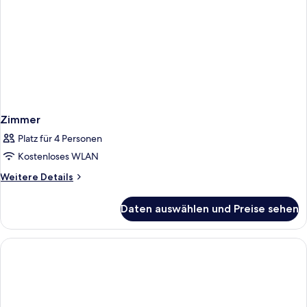
Jacuzzi
(Bed
&
Unlimited
Brunch)
Zimmer
Platz für 4 Personen
Kostenloses WLAN
Weitere
Weitere Details
Details
für
Daten auswählen und Preise sehen
Zimmer