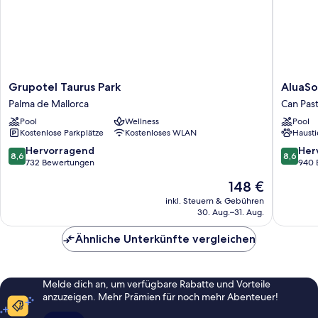
Grupotel
AluaSou
Grupotel Taurus Park
AluaSo
Taurus
Palma
Palma de Mallorca
Can Pasti
Park
-
Pool
Wellness
Pool
Palma
Adults
Kostenlose Parkplätze
Kostenloses WLAN
Hausti
de
Only
Mallorca
Can
8.6
8.6
Hervorragend
Her
8,6
8,6
Pastilla
von
von
732 Bewertungen
940 
10,
10,
Der
148 €
Hervorragend,
Hervorr
Preis
732
940
inkl. Steuern & Gebühren
beträgt
30. Aug.–31. Aug.
Bewertungen
Bewert
148 €
Ähnliche Unterkünfte vergleichen
Melde dich an, um verfügbare Rabatte und Vorteile
anzuzeigen. Mehr Prämien für noch mehr Abenteuer!