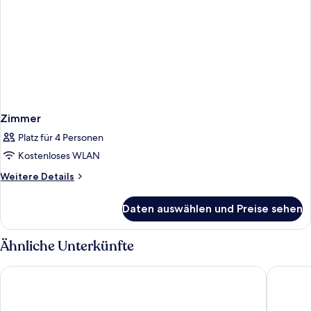
Zimmer
Platz für 4 Personen
Kostenloses WLAN
Weitere
Weitere Details
Details
für
Daten auswählen und Preise sehen
Zimmer
Ähnliche Unterkünfte
Grupotel Taurus Park
AluaSoul