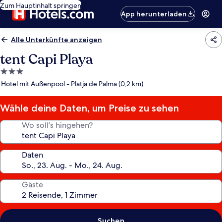
Zum Hauptinhalt springen
App herunterladen
Alle Unterkünfte anzeigen
tent Capi Playa
3.0-
Sterne-
Hotel mit Außenpool - Platja de Palma (0,2 km)
Unterkunft
Wähle deine Daten, um Preise zu sehen
Wo soll’s hingehen?
Daten
Gäste
Suchen