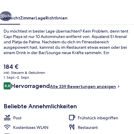
rück
Weiter
37+
Übersicht
Zimmer
Lage
Richtlinien
Du möchtest in bester Lage übernachten? Kein Problem, denn tent
Capi Playa ist nur 10 Autominuten entfernt von: Aqualand El Arenal
und Platja de Palma. Nachdem du dich im Fitnessbereich
ausgepowert hast, kannnst du im Restaurant etwas essen oder bei
einem Drink in der Bar/Lounge neue Kräfte sammeln. Ein
Außenpool, eine Poolbar und eine Terrasse gehören zu den
weiteren Highlights. Andere Reisende lieben das hilfsbereite
Der
184 €
Personal.
aktuelle
inkl. Steuern & Gebühren
Preis
1. Sept.–2. Sept.
Außenpool, geöffnet von 10:00 Uhr b
beträgt
Bewertungen
Hervorragend
8,8
Alle 339 Bewertungen anzeigen
184 €.
8,8 von 10.
Beliebte Annehmlichkeiten
Pool
Frühstück inbegriffen
Kostenloses WLAN
Restaurant