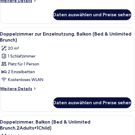
Weitere
Weitere Details
Unlimited
Details
Brunch)
für
Daten auswählen und Preise sehen
Doppelzimmer,
anzeigen
Terrasse
(Jacuzzi,
Alle
Ein Schlafzimmer mit Bett, Spiegel, Kl
10
Bed
Doppelzimmer zur Einzelnutzung, Balkon (Bed & Unlimited
Fotos
&
Brunch)
Unlimited
für
20 m²
Brunch)
Doppelzimmer
1 Schlafzimmer
zur
Platz für 1 Person
Einzelnutzung,
Balkon
2 Einzelbetten
(Bed
Kostenloses WLAN
&
Weitere
Weitere Details
Unlimited
Details
Brunch)
für
Daten auswählen und Preise sehen
Doppelzimmer
anzeigen
zur
Einzelnutzung,
Alle
Ein Hotelzimmer mit zwei Betten, ein
6
Balkon
Doppelzimmer, Balkon (Bed & Unlimited
Fotos
(Bed
Brunch,2Adults+1Child)
&
für