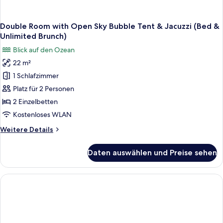
Double Room with Open Sky Bubble Tent & Jacuzzi (Bed &
Unlimited Brunch)
Blick auf den Ozean
22 m²
1 Schlafzimmer
Platz für 2 Personen
2 Einzelbetten
Kostenloses WLAN
Weitere
Weitere Details
Details
für
Daten auswählen und Preise sehen
Double
Room
with
Open
Sky
Bubble
Tent
&