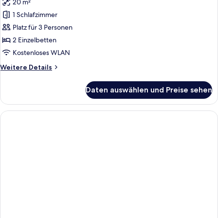
20 m²
Unlimited
Doppelzimmer,
Brunch)
1 Schlafzimmer
Balkon
Platz für 3 Personen
(Bed
&
2 Einzelbetten
Unlimited
Kostenloses WLAN
Brunch,2Adults+1Child)
Weitere
Weitere Details
anzeigen
Details
für
Daten auswählen und Preise sehen
Doppelzimmer,
Balkon
(Bed
&
Unlimited
Brunch,2Adults+1Child)