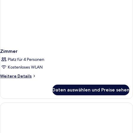
Zimmer
Platz für 4 Personen
Kostenloses WLAN
Weitere
Weitere Details
Details
für
Daten auswählen und Preise sehen
Zimmer