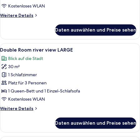
MEDIUM
Kostenloses WLAN
anzeigen
Weitere
Weitere Details
Details
für
Daten auswählen und Preise sehen
Double
Room
river
Alle
Ein Hotelzimmer mit einem großen Bett
5
view
Double Room river view LARGE
Fotos
MEDIUM
Blick auf die Stadt
für
30 m²
Double
Room
1 Schlafzimmer
river
Platz für 3 Personen
view
1 Queen-Bett und 1 Einzel-Schlafsofa
LARGE
Kostenloses WLAN
anzeigen
Weitere
Weitere Details
Details
für
Daten auswählen und Preise sehen
Double
Room
river
Alle
Ein modernes Interieur mit Holzboden