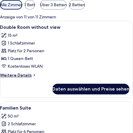
Verfügbare
Alle Zimmer
1 Bett
Über 3 Betten
2 Betten
Filter
für
Anzeige von 11 von 11 Zimmern
Zimmer
Alle
Ein Hotelzimmer mit einem großen Bet
8
Double Room without view
Fotos
15 m²
für
1 Schlafzimmer
Double
Room
Platz für 2 Personen
without
1 Queen-Bett
view
Kostenloses WLAN
anzeigen
Weitere
Weitere Details
Details
für
Daten auswählen und Preise sehen
Double
Room
without
Alle
Ein Hotelzimmer mit einem großen Bet
6
view
Familien Suite
Fotos
50 m²
für
2 Schlafzimmer
Familien
Suite
Platz für 6 Personen