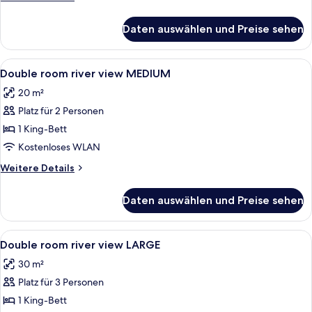
Details
für
Daten auswählen und Preise sehen
Zweibettzimmer
Alle
Allergikerbettwaren, Zimmersafe, Schr
3
Double room river view MEDIUM
Fotos
20 m²
für
Platz für 2 Personen
Double
room
1 King-Bett
river
Kostenloses WLAN
view
Weitere
Weitere Details
MEDIUM
Details
anzeigen
für
Daten auswählen und Preise sehen
Double
room
river
Alle
Allergikerbettwaren, Zimmersafe, Schr
4
view
Double room river view LARGE
Fotos
MEDIUM
30 m²
für
Platz für 3 Personen
Double
room
1 King-Bett