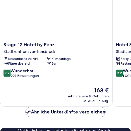
Stage
Hotel
Stage 12 Hotel by Penz
Hotel S
12
Sailer
Stadtzentrum von Innsbruck
Stadtze
Hotel
Stadtze
Kostenloses WLAN
Klimaanlage
Parkpl
by
von
Fitnessbereich
Bar
Restau
Penz
Innsbru
Stadtzentrum
9.2
9.2
Wunderbar
Wun
9,2
9,2
von
von
von
997 Bewertungen
1.00
Innsbruck
10,
10,
Wunderbar,
Wunder
Der
168 €
997
1.001
Preis
inkl. Steuern & Gebühren
Bewertungen
Bewert
beträgt
16. Aug.–17. Aug.
168 €
Ähnliche Unterkünfte vergleichen
Melde dich an, um verfügbare Rabatte und Vorteile