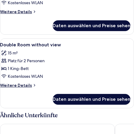
river
Kostenloses WLAN
view
Weitere
Weitere Details
LARGE
Details
anzeigen
für
Daten auswählen und Preise sehen
Double
room
river
Alle
Allergikerbettwaren, Zimmersafe, Schr
5
view
Double Room without view
Fotos
LARGE
15 m²
für
Platz für 2 Personen
Double
Room
1 King-Bett
without
Kostenloses WLAN
view
Weitere
Weitere Details
anzeigen
Details
für
Daten auswählen und Preise sehen
Double
Room
without
Ähnliche Unterkünfte
view
Stage 12 Hotel by Penz
Hotel Sai