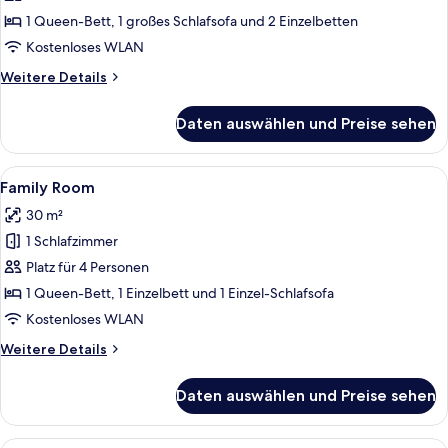
anzeigen
1 Queen-Bett, 1 großes Schlafsofa und 2 Einzelbetten
Kostenloses WLAN
Weitere
Weitere Details
Details
für
Daten auswählen und Preise sehen
Familien
Suite
Alle
Ein Hotelzimmer mit zwei Betten, ein
6
Family Room
Fotos
30 m²
für
1 Schlafzimmer
Family
Room
Platz für 4 Personen
anzeigen
1 Queen-Bett, 1 Einzelbett und 1 Einzel-Schlafsofa
Kostenloses WLAN
Weitere
Weitere Details
Details
für
Daten auswählen und Preise sehen
Family
Room
Ein Hotelzimmer mit Bett, Schreibtisc