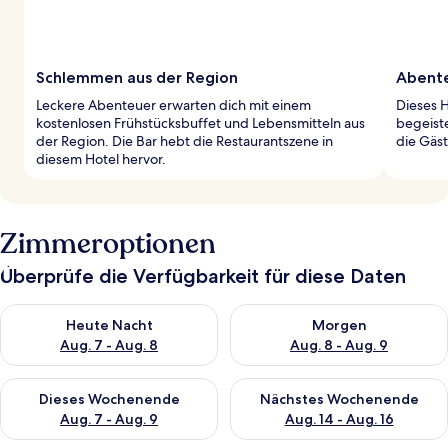
Schlemmen aus der Region
Abente
Leckere Abenteuer erwarten dich mit einem
Dieses H
kostenlosen Frühstücksbuffet und Lebensmitteln aus
begeist
der Region. Die Bar hebt die Restaurantszene in
die Gäst
diesem Hotel hervor.
Zimmeroptionen
Überprüfe die Verfügbarkeit für diese Daten
Überprüfe die Verfügbarkeit für heute Nacht, Aug. 7 - Aug. 8.
Überprüfe die Verfügbarkeit f
Heute Nacht
Morgen
Aug. 7 - Aug. 8
Aug. 8 - Aug. 9
Überprüfe die Verfügbarkeit für dieses Wochenende, Aug. 7 - 
Überprüfe die Verfügbarkeit f
Dieses Wochenende
Nächstes Wochenende
Aug. 7 - Aug. 9
Aug. 14 - Aug. 16