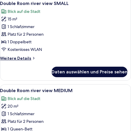
Alle
5
Double Room river view SMALL
Fotos
Blick auf die Stadt
für
15 m²
Double
Room
1 Schlafzimmer
river
Platz für 2 Personen
view
1 Doppelbett
SMALL
Kostenloses WLAN
anzeigen
Weitere
Weitere Details
Details
für
Daten auswählen und Preise sehen
Double
Room
river
Alle
Ein Hotelzimmer mit einem großen Bett
5
view
Double Room river view MEDIUM
Fotos
SMALL
Blick auf die Stadt
für
20 m²
Double
Room
1 Schlafzimmer
river
Platz für 2 Personen
view
1 Queen-Bett