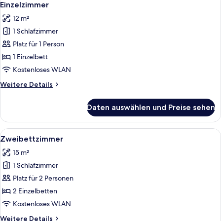
8
view
Einzelzimmer
Fotos
LARGE
12 m²
für
1 Schlafzimmer
Einzelzimmer
anzeigen
Platz für 1 Person
1 Einzelbett
Kostenloses WLAN
Weitere
Weitere Details
Details
für
Daten auswählen und Preise sehen
Einzelzimmer
Alle
Ein kleines Hotelzimmer mit zwei Einz
4
Zweibettzimmer
Fotos
15 m²
für
1 Schlafzimmer
Zweibettzimmer
anzeigen
Platz für 2 Personen
2 Einzelbetten
Kostenloses WLAN
Weitere
Weitere Details