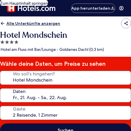
Zum Hauptinhalt springen
App herunterladen
Alle Unterkünfte anzeigen
Hotel Mondschein
4.0-
Sterne-
Hotel am Fluss mit Bar/Lounge - Goldenes Dachl (0,3 km)
Unterkunft
Wähle deine Daten, um Preise zu sehen
Wo soll’s hingehen?
Daten
Gäste
Suchen