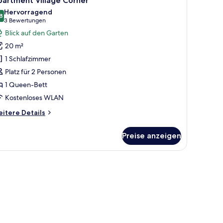
partment VIllage Corner
otos
Hervorragend
ür
8
8,8 von 10
(3
3 Bewertungen
partment
Bewertungen)
Blick auf den Garten
Illage
20 m²
orner
1 Schlafzimmer
nzeigen
Platz für 2 Personen
1 Queen-Bett
Kostenloses WLAN
itere
itere Details
tails
r
Preise anzeigen
artment
llage
rner
asserkocher und Kaffeemaschine. Ein kleiner Essbereich mit Tisch und Stuhl 