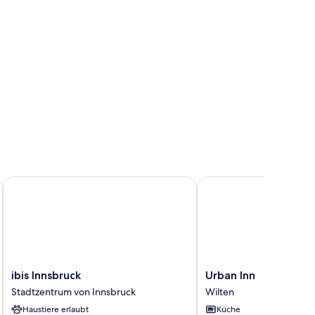
ibis Innsbruck
Urban Inn
ibis
Urban
ibis Innsbruck
Urban Inn
Innsbruck
Inn
Stadtzentrum von Innsbruck
Wilten
Stadtzentrum
Wilten
Haustiere erlaubt
Küche
von