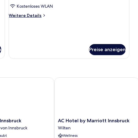
Futonbett
Kostenloses WLAN
anzeigen
Weitere
Weitere Details
Details
für
Design-
Einzelzimmer,
Japanisches
Futonbett
n
Preise anzeigen
nsbruck
AC Hotel by Marriott Innsbruck
AC
Innsbruck
AC Hotel by Marriott Innsbruck
Hotel
 von Innsbruck
Wilten
by
aubt
Wellness
Marriott