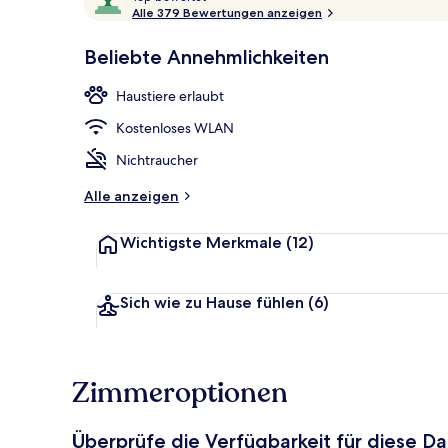
o
Alle 379 Bewertungen anzeigen
10,
p
Sehr
Beliebte Annehmlichkeiten
beliebt
Rezeption
b
e
Haustiere erlaubt
w
e
Kostenloses WLAN
r
t
Nichtraucher
e
t
Alle anzeigen
Wichtigste Merkmale
(12)
Sich wie zu Hause fühlen
(6)
Zimmeroptionen
Überprüfe die Verfügbarkeit für diese D