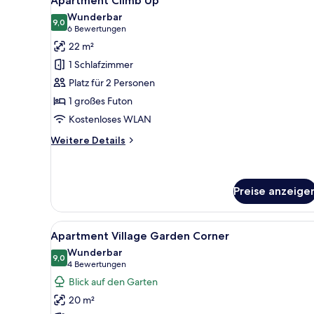
Apartment Climb Up
Fotos
Wunderbar
für
9,0
9,0 von 10
(6
6 Bewertungen
Apartment
Bewertungen)
22 m²
Climb
1 Schlafzimmer
Up
Platz für 2 Personen
anzeigen
1 großes Futon
Kostenloses WLAN
Weitere
Weitere Details
Details
für
Apartment
Climb
Preise anzeige
Up
Alle
Ein modernes Hotelzimmer mit 
7
Apartment Village Garden Corner
Fotos
Wunderbar
für
9,0
9,0 von 10
(4
4 Bewertungen
Apartment
Bewertungen)
Blick auf den Garten
Village
20 m²
Garden