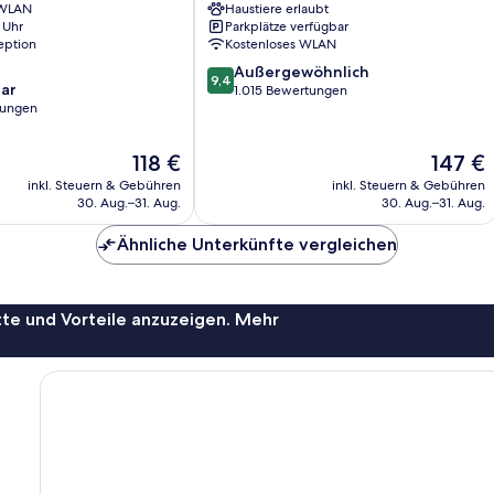
 WLAN
Haustiere erlaubt
Innsbruck
 Uhr
Parkplätze verfügbar
Wilten
eption
Kostenloses WLAN
9.4
Außergewöhnlich
9,4
ar
von
1.015 Bewertungen
tungen
10,
Außergewöhnlich,
1.015
Der
Der
118 €
147 €
Bewertungen
Preis
Preis
inkl. Steuern & Gebühren
inkl. Steuern & Gebühren
beträgt
beträgt
30. Aug.–31. Aug.
30. Aug.–31. Aug.
118 €
147 €
Ähnliche Unterkünfte vergleichen
te und Vorteile anzuzeigen. Mehr