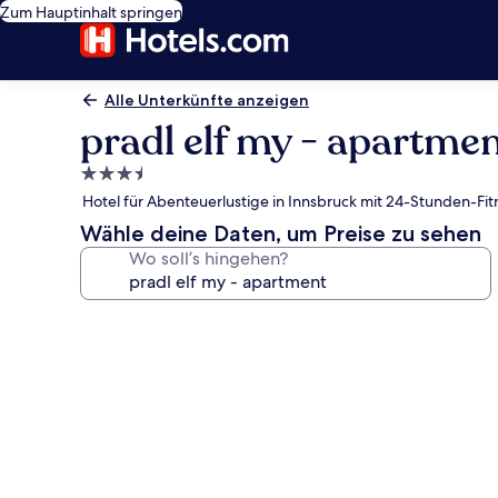
Zum Hauptinhalt springen
Alle Unterkünfte anzeigen
pradl elf my - apartme
3.5-
Sterne-
Hotel für Abenteuerlustige in Innsbruck mit 24-Stunden-Fi
Unterkunft
Wähle deine Daten, um Preise zu sehen
Wo soll’s hingehen?
Fotogalerie
von
pradl
elf
my
-