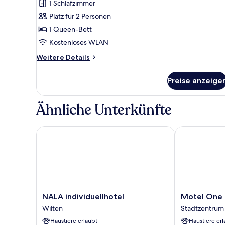
1 Schlafzimmer
Corner
Platz für 2 Personen
anzeigen
1 Queen-Bett
Kostenloses WLAN
Weitere
Weitere Details
Details
für
Preise anzeige
Apartment
Village
Garden
Ähnliche Unterkünfte
Corner
NALA individuellhotel
Motel One In
NALA
Motel
NALA individuellhotel
Motel One 
individuellhotel
One
Wilten
Stadtzentrum
Wilten
Innsbruck
Haustiere erlaubt
Haustiere erl
Stadtzentrum