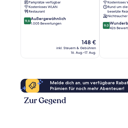
Parkplätze verfügbar
Kostenloses
von
Kostenloses WLAN
Rund um die
Innsbruck
Restaurant
besetzte Rez
Nichtraucher
9.6
Außergewöhnlich
9,6
9.0
Wunderb
von
1.005 Bewertungen
9,0
von
426 Bewer
10,
10,
Außergewöhnlich,
Wunderbar,
1.005
Der
148 €
426
Bewertungen
Preis
inkl. Steuern & Gebühren
Bewertungen
beträgt
16. Aug.–17. Aug.
148 €
Melde dich an, um verfügbare Rabat
Prämien für noch mehr Abenteuer!
Zur Gegend