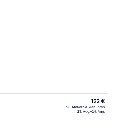
ch
Minibar, Zimmersafe, Verdunkelungsvo
Der
122 €
aktuelle
inkl. Steuern & Gebühren
Preis
23. Aug.–24. Aug.
ch
Treppe
beträgt
122 €.