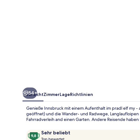
apartment
54+
Übersicht
Zimmer
Lage
Richtlinien
Genieße Innsbruck mit einem Aufenthalt im pradl elf my - 
geöffnet) und die Wander- und Radwege, Langlaufloipen s
Fahrradverleih and einen Garten. Andere Reisende haben vi
Bewertungen
9,8
Sehr beliebt
T
von
Top bewertet