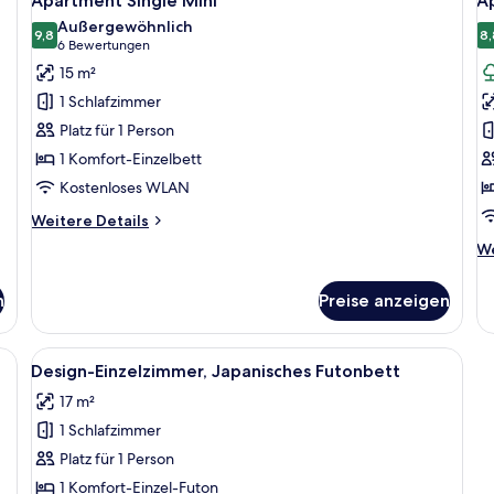
Apartment Single Mini
A
Fotos
F
Außergewöhnlich
für
9,8
f
8,
9,8 von 10
(6
6 Bewertungen
Apartment
A
Bewertungen)
15 m²
Single
V
1 Schlafzimmer
Mini
C
Platz für 1 Person
anzeigen
a
1 Komfort-Einzelbett
Kostenloses WLAN
Weitere
Weitere Details
Details
We
We
für
De
Apartment
fü
Single
n
Preise anzeigen
Ap
Mini
VI
Co
Bett, Essbereich und Küchenzeile.
Alle
Eine kompakte Küche mit Mikrowelle, W
5
Design-Einzelzimmer, Japanisches Futonbett
Fotos
17 m²
für
1 Schlafzimmer
Design-
Einzelzimmer,
Platz für 1 Person
Japanisches
1 Komfort-Einzel-Futon