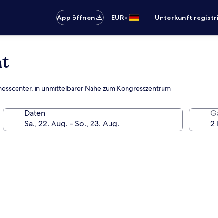
•
App öffnen
EUR
Unterkunft registr
nt
tnesscenter, in unmittelbarer Nähe zum Kongresszentrum
Daten
G