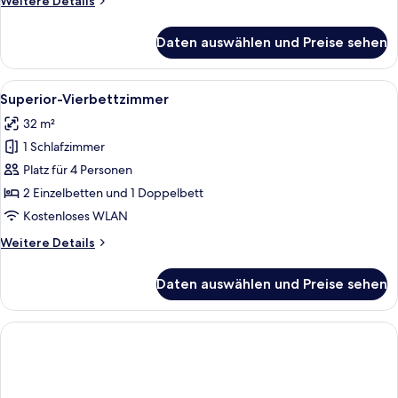
Weitere Details
Details
für
Daten auswählen und Preise sehen
Superior-
Dreibettzimmer
Alle
Ein Hotelzimmer mit zwei Betten, eine
1
Superior-Vierbettzimmer
Fotos
32 m²
für
1 Schlafzimmer
Superior-
Vierbettzimmer
Platz für 4 Personen
anzeigen
2 Einzelbetten und 1 Doppelbett
Kostenloses WLAN
Weitere
Weitere Details
Details
für
Daten auswählen und Preise sehen
Superior-
Vierbettzimmer