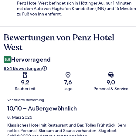
Penz Hotel West befindet sich in Höttinger Au, nur 1 Minuten
mit dem Auto von Flughafen Kranebitten (INN) und 16 Minuten
zu Fuß von Inn entfernt.
Bewertungen von Penz Hotel
Bewertungen
West
Hervorragend
8,8
864 Bewertungen
9,2
7,6
9,0
Sauberkeit
Lage
Personal & Service
Bewertungen
Verifizierte Bewertung
10/10 – Außergewöhnlich
8. März 2026
Klassisches Hotel mit Restaurant und Bar. Tolles Frühstück. Sehr
nettes Personal. Skiraum und Sauna vorhanden. Skigebiet
Schlick2000 von dort aus gut zu erreichen.