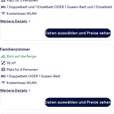
Platz für 3 Personen
1 Doppelbett und 1 Einzelbett ODER 1 Queen-Bett und 1 Einzelbett
Kostenloses WLAN
Weitere
Weitere Details
Details
für
Daten auswählen und Preise sehen
Dreibettzimmer
Alle
Ein Hotelzimmer mit zwei Betten, eine
4
Familienzimmer
Fotos
Blick auf die Berge
für
32 m²
Familienzimmer
anzeigen
Platz für 4 Personen
1 Doppelbett ODER 1 Queen-Bett
Kostenloses WLAN
Weitere
Weitere Details
Details
für
Daten auswählen und Preise sehen
Familienzimmer