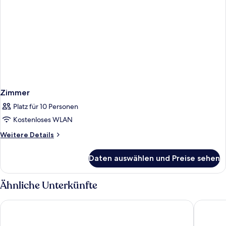
Zimmer
Platz für 10 Personen
Kostenloses WLAN
Weitere
Weitere Details
Details
für
Daten auswählen und Preise sehen
Zimmer
Ähnliche Unterkünfte
Hilton Garden Inn Innsbruck Tivoli
AC Hotel