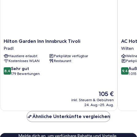
Hilton
AC
Hilton Garden Inn Innsbruck Tivoli
AC Hot
Garden
Hotel
Pradl
Wilten
Inn
by
Haustiere erlaubt
Parkplätze verfügbar
Wellne
Innsbruck
Marriott
Kostenloses WLAN
Restaurant
Parkpl
Tivoli
Innsbru
Pradl
Wilten
8.4
9.4
Sehr gut
Auß
8,4
9,4
von
von
179 Bewertungen
1.01
10,
10,
Sehr
Außerge
gut,
1.015
Der
105 €
179
Bewert
Preis
inkl. Steuern & Gebühren
Bewertungen
beträgt
24. Aug.–25. Aug.
105 €
Ähnliche Unterkünfte vergleichen
Melde dich an, um verfügbare Rabatte und Vorteile