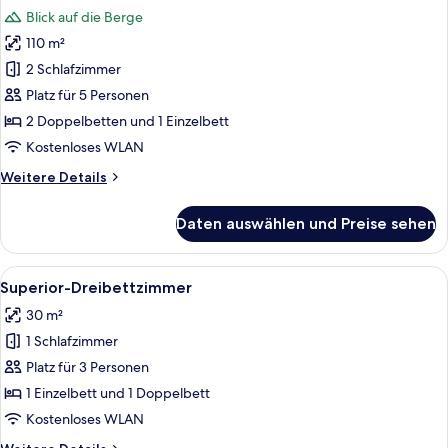
Fotos
Blick auf die Berge
für
110 m²
Apartment
anzeigen
2 Schlafzimmer
Platz für 5 Personen
2 Doppelbetten und 1 Einzelbett
Kostenloses WLAN
Weitere
Weitere Details
Details
für
Daten auswählen und Preise sehen
Apartment
Alle
Ein Hotelzimmer mit zwei Betten, einem
1
Superior-Dreibettzimmer
Fotos
30 m²
für
1 Schlafzimmer
Superior-
Dreibettzimmer
Platz für 3 Personen
anzeigen
1 Einzelbett und 1 Doppelbett
Kostenloses WLAN
Weitere