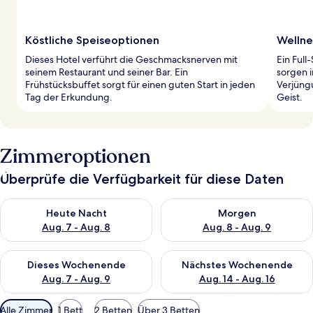
Köstliche Speiseoptionen
Wellne
Dieses Hotel verführt die Geschmacksnerven mit
Ein Full
seinem Restaurant und seiner Bar. Ein
sorgen i
Frühstücksbuffet sorgt für einen guten Start in jeden
Verjüngu
Tag der Erkundung.
Geist.
Zimmeroptionen
Überprüfe die Verfügbarkeit für diese Daten
Überprüfe die Verfügbarkeit für heute Nacht, Aug. 7 - Aug. 8.
Überprüfe die Verfügbarkeit f
Heute Nacht
Morgen
Aug. 7 - Aug. 8
Aug. 8 - Aug. 9
Überprüfe die Verfügbarkeit für dieses Wochenende, Aug. 7 - 
Überprüfe die Verfügbarkeit f
Dieses Wochenende
Nächstes Wochenende
Aug. 7 - Aug. 9
Aug. 14 - Aug. 16
Verfügbare
Alle Zimmer
1 Bett
2 Betten
Über 3 Betten