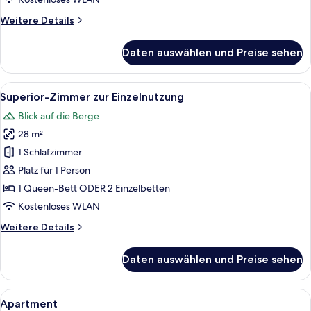
Weitere
Weitere Details
Details
für
Daten auswählen und Preise sehen
Business-
Zimmer
zur
Alle
Ein Hotelzimmer mit am Holzpaneel be
5
Einzelnutzung
Superior-Zimmer zur Einzelnutzung
Fotos
Blick auf die Berge
für
28 m²
Superior-
Zimmer
1 Schlafzimmer
zur
Platz für 1 Person
Einzelnutzung
1 Queen-Bett ODER 2 Einzelbetten
anzeigen
Kostenloses WLAN
Weitere
Weitere Details
Details
für
Daten auswählen und Preise sehen
Superior-
Zimmer
zur
Alle
Ein modernes Wohnzimmer mit einer S
4
Einzelnutzung
Apartment