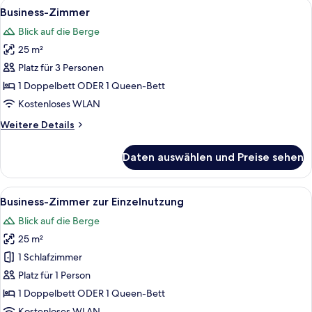
Alle
Ein Hotelzimmer mit einem großen Bett
4
Business-Zimmer
Fotos
Blick auf die Berge
für
25 m²
Business-
Zimmer
Platz für 3 Personen
anzeigen
1 Doppelbett ODER 1 Queen-Bett
Kostenloses WLAN
Weitere
Weitere Details
Details
für
Daten auswählen und Preise sehen
Business-
Zimmer
Alle
Ein Hotelzimmer mit einem großen Bett
4
Business-Zimmer zur Einzelnutzung
Fotos
Blick auf die Berge
für
25 m²
Business-
Zimmer
1 Schlafzimmer
zur
Platz für 1 Person
Einzelnutzung
1 Doppelbett ODER 1 Queen-Bett
anzeigen
Kostenloses WLAN