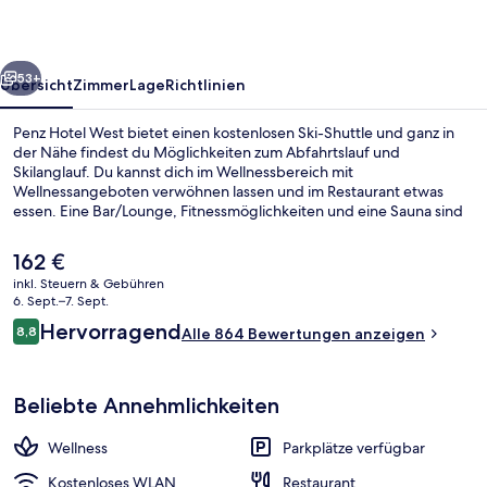
rück
Weiter
53+
Übersicht
Zimmer
Lage
Richtlinien
Penz Hotel West bietet einen kostenlosen Ski-Shuttle und ganz in
der Nähe findest du Möglichkeiten zum Abfahrtslauf und
Skilanglauf. Du kannst dich im Wellnessbereich mit
Wellnessangeboten verwöhnen lassen und im Restaurant etwas
essen. Eine Bar/Lounge, Fitnessmöglichkeiten und eine Sauna sind
weitere Highlights. Von Skipässen und einem Skiraum profitierst du
ebenfalls.
Der
162 €
aktuelle
inkl. Steuern & Gebühren
Preis
6. Sept.–7. Sept.
Sauna
beträgt
Bewertungen
Hervorragend
8,8
Alle 864 Bewertungen anzeigen
162 €.
8,8 von 10.
Beliebte Annehmlichkeiten
Wellness
Parkplätze verfügbar
Kostenloses WLAN
Restaurant