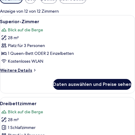
Filter
für
Anzeige von 12 von 12 Zimmern
Zimmer
Alle
Ein Hotelzimmer mit am Holzpaneel be
5
Superior-Zimmer
Fotos
Blick auf die Berge
für
28 m²
Superior-
Zimmer
Platz für 3 Personen
anzeigen
1 Queen-Bett ODER 2 Einzelbetten
Kostenloses WLAN
Weitere
Weitere Details
Details
für
Daten auswählen und Preise sehen
Superior-
Zimmer
Alle
Ein Hotelzimmer mit zwei Betten, eine
4
Dreibettzimmer
Fotos
Blick auf die Berge
für
28 m²
Dreibettzimmer
anzeigen
1 Schlafzimmer