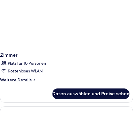
Zimmer
Platz für 10 Personen
Kostenloses WLAN
Weitere
Weitere Details
Details
für
Daten auswählen und Preise sehen
Zimmer