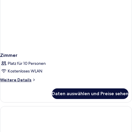
Zimmer
Platz für 10 Personen
Kostenloses WLAN
Weitere
Weitere Details
Details
für
Daten auswählen und Preise sehen
Zimmer