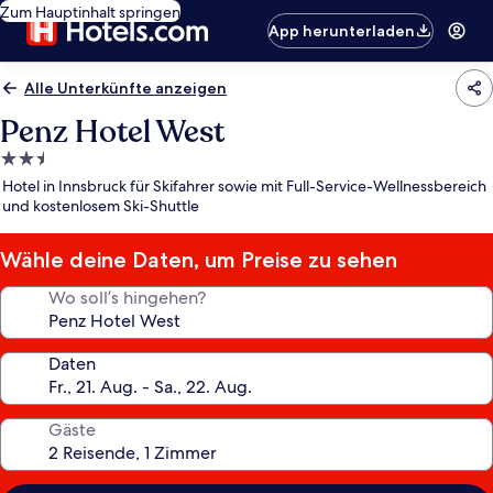
Zum Hauptinhalt springen
App herunterladen
Alle Unterkünfte anzeigen
Penz Hotel West
2.5-
Sterne-
Hotel in Innsbruck für Skifahrer sowie mit Full-Service-Wellnessbereich
Unterkunft
und kostenlosem Ski-Shuttle
Wähle deine Daten, um Preise zu sehen
Wo soll’s hingehen?
Daten
Gäste