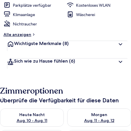
w
Parkplätze verfügbar
Kostenloses WLAN
e
r
Klimaanlage
Wäscherei
t
Nichtraucher
e
t
Alle anzeigen
Wichtigste Merkmale
(8)
Sich wie zu Hause fühlen
(6)
Zimmeroptionen
Überprüfe die Verfügbarkeit für diese Daten
Überprüfe die Verfügbarkeit für heute Nacht, Aug. 10 - Aug. 11
Überprüfe die Verfügbarkeit fü
Heute Nacht
Morgen
Aug. 10 - Aug. 11
Aug. 11 - Aug. 12