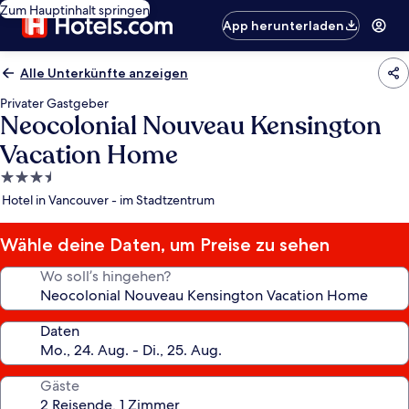
Zum Hauptinhalt springen
App herunterladen
Alle Unterkünfte anzeigen
Privater Gastgeber
Neocolonial Nouveau Kensington
Vacation Home
3.5-
Sterne-
Hotel in Vancouver - im Stadtzentrum
Unterkunft
Wähle deine Daten, um Preise zu sehen
Wo soll’s hingehen?
Daten
Gäste