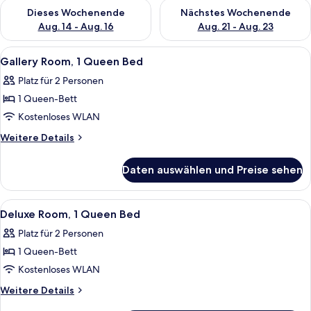
Überprüfe die Verfügbarkeit für dieses Wochenende, Aug. 14 -
Überprüfe die Verfügbarkeit f
Dieses Wochenende
Nächstes Wochenende
Aug. 14 - Aug. 16
Aug. 21 - Aug. 23
Alle
Ein Hotelzimmer mit Bett, Schminktisch
16
Gallery Room, 1 Queen Bed
Fotos
Platz für 2 Personen
für
1 Queen-Bett
Gallery
Room,
Kostenloses WLAN
1
Weitere
Weitere Details
Queen
Details
für
Bed
Daten auswählen und Preise sehen
Gallery
anzeigen
Room,
1
Alle
Ein Schlafzimmer mit Bett, Fernseher, S
11
Queen
Deluxe Room, 1 Queen Bed
Fotos
Bed
Platz für 2 Personen
für
1 Queen-Bett
Deluxe
Room,
Kostenloses WLAN
1
Weitere
Weitere Details
Queen
Details