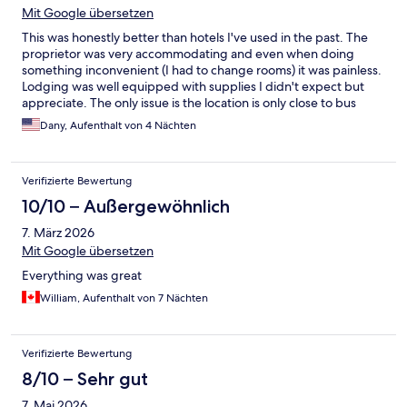
Mit Google übersetzen
This was honestly better than hotels I've used in the past. The
proprietor was very accommodating and even when doing
something inconvenient (I had to change rooms) it was painless.
Lodging was well equipped with supplies I didn't expect but
appreciate. The only issue is the location is only close to bus
stops and none of the sky trains.
Dany, Aufenthalt von 4 Nächten
Verifizierte Bewertung
10/10 – Außergewöhnlich
7. März 2026
Mit Google übersetzen
Everything was great
William, Aufenthalt von 7 Nächten
Verifizierte Bewertung
8/10 – Sehr gut
7. Mai 2026