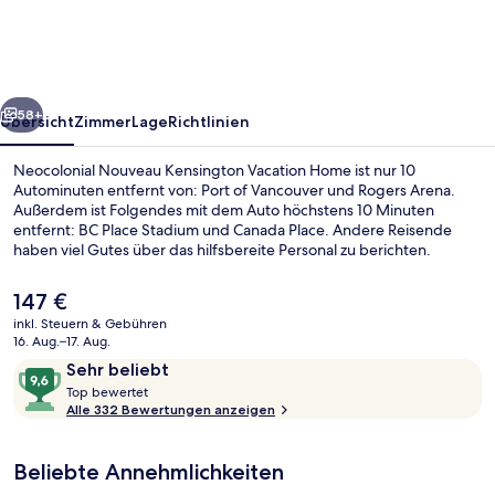
Vacation
Home
rück
Weiter
58+
Übersicht
Zimmer
Lage
Richtlinien
Neocolonial Nouveau Kensington Vacation Home ist nur 10
Autominuten entfernt von: Port of Vancouver und Rogers Arena.
Außerdem ist Folgendes mit dem Auto höchstens 10 Minuten
entfernt: BC Place Stadium und Canada Place. Andere Reisende
haben viel Gutes über das hilfsbereite Personal zu berichten.
Der
147 €
aktuelle
inkl. Steuern & Gebühren
Preis
16. Aug.–17. Aug.
Superior-Zimmer, 1 Queen-Bett | Bet
beträgt
Bewertungen
9,6
Sehr beliebt
147 €.
T
von
Top bewertet
o
Alle 332 Bewertungen anzeigen
10,
p
Sehr
beliebt
Beliebte Annehmlichkeiten
b
e