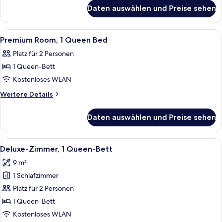
für
Bed
Daten auswählen und Preise sehen
Deluxe
anzeigen
Room,
1
Alle
Ein Schlafzimmer mit Bett, Fernseher,
7
Queen
Premium Room, 1 Queen Bed
Fotos
Bed
Platz für 2 Personen
für
1 Queen-Bett
Premium
Room,
Kostenloses WLAN
1
Weitere
Weitere Details
Queen
Details
für
Bed
Daten auswählen und Preise sehen
Premium
anzeigen
Room,
1
Alle
Ein modernes Hotelzimmer mit einem 
18
Queen
Deluxe-Zimmer, 1 Queen-Bett
Fotos
Bed
9 m²
für
1 Schlafzimmer
Deluxe-
Zimmer,
Platz für 2 Personen
1
1 Queen-Bett
Queen-
Kostenloses WLAN