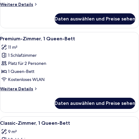
Bett
Weitere
Weitere Details
anzeigen
Details
für
Daten auswählen und Preise sehen
Deluxe-
Zimmer,
1
Alle
Ein Schlafzimmer mit einem Bett, eine
19
Queen-
Premium-Zimmer, 1 Queen-Bett
Fotos
Bett
11 m²
für
1 Schlafzimmer
Premium-
Zimmer,
Platz für 2 Personen
1
1 Queen-Bett
Queen-
Kostenloses WLAN
Bett
Weitere
Weitere Details
anzeigen
Details
für
Daten auswählen und Preise sehen
Premium-
Zimmer,
1
Alle
Ein Hotelzimmer mit Bett, Schreibtisch
17
Queen-
Classic-Zimmer, 1 Queen-Bett
Fotos
Bett
9 m²
für