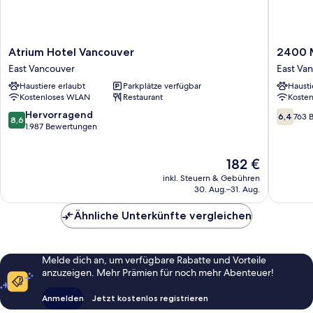
Atrium
2400
Atrium Hotel Vancouver
2400 
Hotel
Motel
East Vancouver
East Va
Vancouver
East
Haustiere erlaubt
Parkplätze verfügbar
Hausti
East
Vancouv
Kostenloses WLAN
Restaurant
Koste
Vancouver
8.6
6.4
Hervorragend
6,4
763 
8,6
von
von
1.987 Bewertungen
10,
10,
Hervorragend,
763
Der
182 €
1.987
Bewert
Preis
Bewertungen
inkl. Steuern & Gebühren
beträgt
30. Aug.–31. Aug.
182 €
Ähnliche Unterkünfte vergleichen
Melde dich an, um verfügbare Rabatte und Vorteile
anzuzeigen. Mehr Prämien für noch mehr Abenteuer!
Anmelden
Jetzt kostenlos registrieren