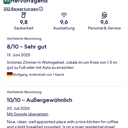
Hervorragend
9,6
332 Bewertungen
9,8
9,6
9,6
Sauberkeit
Ausstattung
Personal & Service
Bewertungen
Verifizierte Bewertung
8/10 – Sehr gut
13. Juni 2025
Schönes Zimmer in Wohngebiet. Lokale im um Kreis von 1,5 im
gut zu Fuß oder mit Auto zu erreichen
Wolfgang, Aufenthalt von 1 Nacht
Verifizierte Bewertung
10/10 – Außergewöhnlich
20. Juli 2026
Mit Google übersetzen
Nice, clean, well appointed place with a nice kitchen for coffee
and a light breakfast provided. Is on a quiet residential street,