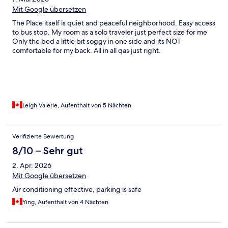
Mit Google übersetzen
The Place itself is quiet and peaceful neighborhood. Easy access
to bus stop. My room as a solo traveler just perfect size for me
Only the bed a little bit soggy in one side and its NOT
comfortable for my back. All in all qas just right.
Leigh Valerie, Aufenthalt von 5 Nächten
Verifizierte Bewertung
8/10 – Sehr gut
2. Apr. 2026
Mit Google übersetzen
Air conditioning effective, parking is safe
Ying, Aufenthalt von 4 Nächten