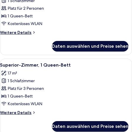
1 Schlafzimmer
Classic-
Zimmer,
Platz für 2 Personen
1
1 Queen-Bett
Queen-
Kostenloses WLAN
Bett
Weitere
Weitere Details
anzeigen
Details
für
Daten auswählen und Preise sehen
Classic-
Zimmer,
1
Alle
Ein Zimmer mit einem großen Spiegel, 
17
Queen-
Superior-Zimmer, 1 Queen-Bett
Fotos
Bett
17 m²
für
1 Schlafzimmer
Superior-
Zimmer,
Platz für 3 Personen
1
1 Queen-Bett
Queen-
Kostenloses WLAN
Bett
Weitere
Weitere Details
anzeigen
Details
für
Daten auswählen und Preise sehen
Superior-