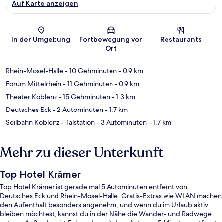
Auf Karte anzeigen
Karte
In der Umgebung
Fortbewegung vor
Restaurants
Ort
Rhein-Mosel-Halle
- 10 Gehminuten
- 0.9 km
Forum Mittelrhein
- 11 Gehminuten
- 0.9 km
Theater Koblenz
- 15 Gehminuten
- 1.3 km
Deutsches Eck
- 2 Autominuten
- 1.7 km
Seilbahn Koblenz - Talstation
- 3 Autominuten
- 1.7 km
Mehr zu dieser Unterkunft
Top Hotel Krämer
Top Hotel Krämer ist gerade mal 5 Autominuten entfernt von:
Deutsches Eck und Rhein-Mosel-Halle. Gratis-Extras wie WLAN machen
den Aufenthalt besonders angenehm, und wenn du im Urlaub aktiv
bleiben möchtest, kannst du in der Nähe die Wander- und Radwege