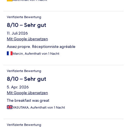
wir ca. 50m entfernt auf einem externen Parkplatz unter einer
Brücke. Die Kosten dafür empfanden wir als relativ teuer.
Einziger kritikpunkt: das WLAN funktionierte während unseres
Verifizierte Bewertung
gesamten Aufenthalt (abends bis morgens) nicht und der
Umgang mit dieser Information am nächsten Morgen hätte
8/10 – Sehr gut
etwas netter sein können. Ansonsten ein positives Fazit:
11. Juli 2026
schönes, familiäres Hotel, etwas abseits des Stadtzentrums (gut
10min zu Laufen) dafür nah am Bahnhof.
Mit Google übersetzen
Assez propre. Réceptionniste agréable
Marcin, Aufenthalt von 1 Nacht
Verifizierte Bewertung
8/10 – Sehr gut
5. Apr. 2026
Mit Google übersetzen
The breakfast was great
YASUTAKA, Aufenthalt von 1 Nacht
Verifizierte Bewertung