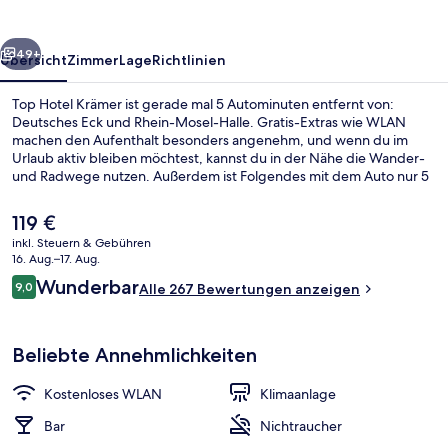
rück
Weiter
49+
Übersicht
Zimmer
Lage
Richtlinien
Top Hotel Krämer ist gerade mal 5 Autominuten entfernt von:
Deutsches Eck und Rhein-Mosel-Halle. Gratis-Extras wie WLAN
machen den Aufenthalt besonders angenehm, und wenn du im
Urlaub aktiv bleiben möchtest, kannst du in der Nähe die Wander-
und Radwege nutzen. Außerdem ist Folgendes mit dem Auto nur 5
Minuten entfernt: Theater Koblenz und Festung Ehrenbreitstein.
Der
119 €
aktuelle
inkl. Steuern & Gebühren
Preis
16. Aug.–17. Aug.
Tägliches Frühstücksbuffet gegen Ge
beträgt
Bewertungen
Wunderbar
9,0
Alle 267 Bewertungen anzeigen
119 €.
9,0 von 10.
Beliebte Annehmlichkeiten
Kostenloses WLAN
Klimaanlage
Bar
Nichtraucher