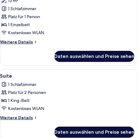
13 m²
für
1 Schlafzimmer
Einzelzimmer
anzeigen
Platz für 1 Person
1 Einzelbett
Kostenloses WLAN
Weitere
Weitere Details
Details
für
Daten auswählen und Preise sehen
Einzelzimmer
Alle
Ein Hotelzimmer mit Bett, Nachttische
4
Suite
Fotos
1 Schlafzimmer
für
Platz für 2 Personen
Suite
anzeigen
1 King-Bett
Kostenloses WLAN
Weitere
Weitere Details
Details
für
Daten auswählen und Preise sehen
Suite