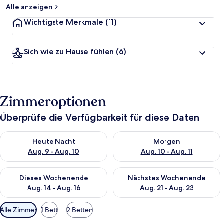
Alle anzeigen
Wichtigste Merkmale
(11)
Sich wie zu Hause fühlen
(6)
Zimmeroptionen
Überprüfe die Verfügbarkeit für diese Daten
Überprüfe die Verfügbarkeit für heute Nacht, Aug. 9 - Aug. 10
Überprüfe die Verfügbarkeit fü
Heute Nacht
Morgen
Aug. 9 - Aug. 10
Aug. 10 - Aug. 11
Überprüfe die Verfügbarkeit für dieses Wochenende, Aug. 14 -
Überprüfe die Verfügbarkeit f
Dieses Wochenende
Nächstes Wochenende
Aug. 14 - Aug. 16
Aug. 21 - Aug. 23
Verfügbare
Alle Zimmer
1 Bett
2 Betten
Filter