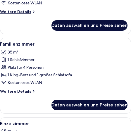
Kostenloses WLAN
Weitere
Weitere Details
Details
für
Daten auswählen und Preise sehen
Comfort-
Doppelzimmer
Alle
Ein Hotelzimmer mit einem großen Bett
4
Familienzimmer
Fotos
35 m²
für
1 Schlafzimmer
Familienzimmer
anzeigen
Platz für 4 Personen
1 King-Bett und 1 großes Schlafsofa
Kostenloses WLAN
Weitere
Weitere Details
Details
für
Daten auswählen und Preise sehen
Familienzimmer
Alle
Ein Hotelzimmer mit einem Bett, eine
4
Einzelzimmer
Fotos