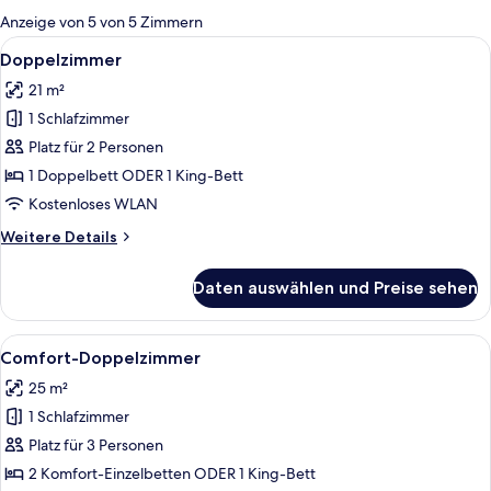
für
Anzeige von 5 von 5 Zimmern
Zimmer
Alle
Ein Hotelzimmer mit einem großen Bett
4
Doppelzimmer
Fotos
21 m²
für
1 Schlafzimmer
Doppelzimmer
anzeigen
Platz für 2 Personen
1 Doppelbett ODER 1 King-Bett
Kostenloses WLAN
Weitere
Weitere Details
Details
für
Daten auswählen und Preise sehen
Doppelzimmer
Alle
Ein Hotelzimmer mit Bett, Schreibtisch
5
Comfort-Doppelzimmer
Fotos
25 m²
für
1 Schlafzimmer
Comfort-
Doppelzimmer
Platz für 3 Personen
anzeigen
2 Komfort-Einzelbetten ODER 1 King-Bett