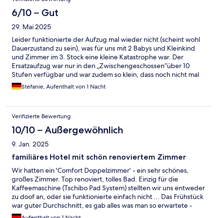
6/10 – Gut
29. Mai 2025
Leider funktionierte der Aufzug mal wieder nicht (scheint wohl
Dauerzustand zu sein), was für uns mit 2 Babys und Kleinkind
und Zimmer im 3. Stock eine kleine Katastrophe war. Der
Ersatzaufzug war nur in den „Zwischengeschossen“über 10
Stufen verfügbar und war zudem so klein, dass noch nicht mal
ein Kinderwagen reinpasste. Das Familienzimmer war
Stefanie, Aufenthalt von 1 Nacht
geräumig- ein Babybett kostet jedoch 15€ Aufpreis. Zudem
roch es im ganzen Hotel nach kaltem Rauch. Das Frühstück war
ein typisches kontinentales 3*-Frühstück und in Ordnung. Lage
Verifizierte Bewertung
super zentral zur Altstadt. Für den Preis bekommt man sicherlich
etwas besseres und konfortableres Hotel.
10/10 – Außergewöhnlich
9. Jan. 2025
familiäres Hotel mit schön renoviertem Zimmer
Wir hatten ein 'Comfort Doppelzimmer' - ein sehr schönes,
großes Zimmer. Top renoviert, tolles Bad. Einzig für die
Kaffeemaschine (Tschibo Pad System) stellten wir uns entweder
zu doof an, oder sie funktionierte einfach nicht ... Das Frühstück
war guter Durchschnitt, es gab alles was man so erwartete -
keine (positive oder negative) Überraschung. Parken mussten
Aufenthalt von 1 Nacht