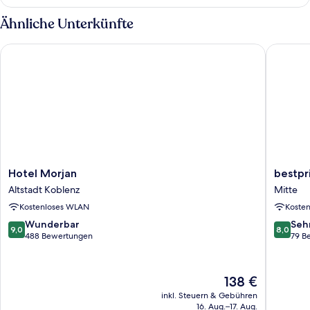
Ähnliche Unterkünfte
Hotel Morjan
bestpric
Hotel
bestpri
Hotel Morjan
bestpr
Morjan
Hotel
Altstadt Koblenz
Mitte
Altstadt
Koblenz
Kostenloses WLAN
Koste
Koblenz
Mitte
9.0
8.0
Wunderbar
Seh
9,0
8,0
von
von
488 Bewertungen
79 B
10,
10,
Wunderbar,
Sehr
488
gut,
Der
138 €
Bewertungen
79
Preis
inkl. Steuern & Gebühren
Bewert
beträgt
16. Aug.–17. Aug.