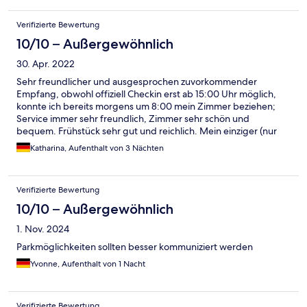
Verifizierte Bewertung
10/10 – Außergewöhnlich
30. Apr. 2022
Sehr freundlicher und ausgesprochen zuvorkommender
Empfang, obwohl offiziell Checkin erst ab 15:00 Uhr möglich,
konnte ich bereits morgens um 8:00 mein Zimmer beziehen;
Service immer sehr freundlich, Zimmer sehr schön und
bequem. Frühstück sehr gut und reichlich. Mein einziger (nur
sehr kleiner) Vorschlag für eine Verbesserung wurde sehr
Katharina, Aufenthalt von 3 Nächten
freundlich und mit echtem Interesse entgegengenommen. Ich
bin hoch zufrieden und würde jederzeit wieder dort buchen.
Verifizierte Bewertung
10/10 – Außergewöhnlich
1. Nov. 2024
Parkmöglichkeiten sollten besser kommuniziert werden
Yvonne, Aufenthalt von 1 Nacht
Verifizierte Bewertung