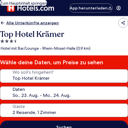
Zum Hauptinhalt springen
App herunterladen
Alle Unterkünfte anzeigen
Top Hotel Krämer
3.5-
Sterne-
Hotel mit Bar/Lounge - Rhein-Mosel-Halle (0,9 km)
Unterkunft
Wähle deine Daten, um Preise zu sehen
Wo soll’s hingehen?
Daten
Gäste
Suchen