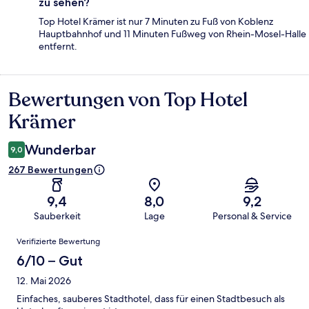
zu sehen?
Top Hotel Krämer ist nur 7 Minuten zu Fuß von Koblenz
Hauptbahnhof und 11 Minuten Fußweg von Rhein-Mosel-Halle
entfernt.
Bewertungen von Top Hotel
Bewertungen
Krämer
Wunderbar
9,0
267 Bewertungen
9,4
8,0
9,2
Sauberkeit
Lage
Personal & Service
Bewertungen
Verifizierte Bewertung
6/10 – Gut
12. Mai 2026
Einfaches, sauberes Stadthotel, dass für einen Stadtbesuch als