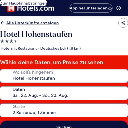
Zum Hauptinhalt springen
App herunterladen
Alle Unterkünfte anzeigen
Hotel Hohenstaufen
3.5-
Sterne-
Hotel mit Restaurant - Deutsches Eck (1,8 km)
Unterkunft
Wähle deine Daten, um Preise zu sehen
Wo soll’s hingehen?
Daten
Gäste
Suchen