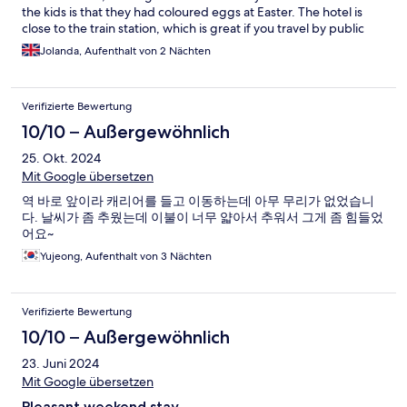
the kids is that they had coloured eggs at Easter. The hotel is
close to the train station, which is great if you travel by public
transport. On quiet mornings you can hear the train
Jolanda, Aufenthalt von 2 Nächten
announcements from the room, but I find that quite soothing.
Parking is not great if you travel by car. If you’re lucky you may
find a space, but it tends to be quite busy with residents’ cars.
Verifizierte Bewertung
Shops and nightlife are not far away: Koblenz is small enough to
be walkable, which I love. Lovely hotel, I will certainly return here
10/10 – Außergewöhnlich
if I use plane and train, but not sure if I travel by car.
25. Okt. 2024
Mit Google übersetzen
역 바로 앞이라 캐리어를 들고 이동하는데 아무 무리가 없었습니
다. 날씨가 좀 추웠는데 이불이 너무 얇아서 추워서 그게 좀 힘들었
어요~
Yujeong, Aufenthalt von 3 Nächten
Verifizierte Bewertung
10/10 – Außergewöhnlich
23. Juni 2024
Mit Google übersetzen
Pleasant weekend stay