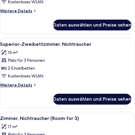
Nichtraucher
Kostenloses WLAN
(Twin
Weitere
Weitere Details
Bed
Details
Room)
für
Daten auswählen und Preise sehen
Business-
anzeigen
Zimmer,
Nichtraucher
Alle
Ein Hotelzimmer mit Bett, Nachttische
26
(Twin
Superior-Zweibettzimmer, Nichtraucher
Fotos
Bed
15 m²
Room)
für
Platz für 3 Personen
Superior-
Zweibettzimmer,
2 Einzelbetten
Nichtraucher
Kostenloses WLAN
anzeigen
Weitere
Weitere Details
Details
für
Daten auswählen und Preise sehen
Superior-
Zweibettzimmer,
Nichtraucher
Alle
Ein Hotelzimmer mit Bett, Nachttischen
10
Zimmer, Nichtraucher (Room for 3)
Fotos
17 m²
für
Platz für 3 Personen