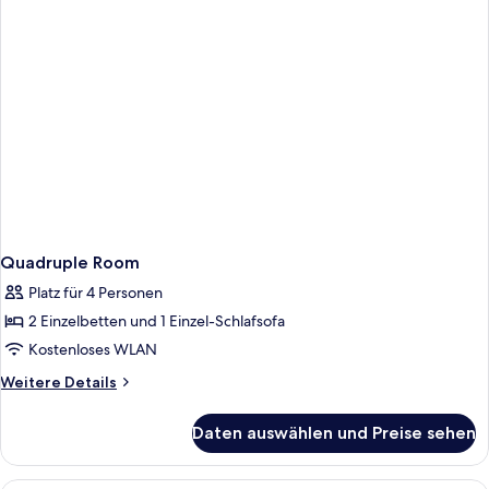
4)
Quadruple Room
Platz für 4 Personen
2 Einzelbetten und 1 Einzel-Schlafsofa
Kostenloses WLAN
Weitere
Weitere Details
Details
für
Daten auswählen und Preise sehen
Quadruple
Room
Ein Hotelzimmer mit einem Bett, eine