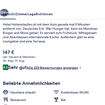
rück
Weiter
81+
Übersicht
Zimmer
Lage
Richtlinien
Hotel Hohenstaufen ist mit dem Auto gerade mal 5 Minuten
entfernt von: Deutsches Eck. Wer Hunger hat, kann ins Mondrian
Burger and More gehen: Es serviert zum Frühstück, Mittagessen
und Abendessen internationale Küche. Außerdem gibt es eine
Loungebar and eine Terrasse.
Der
147 €
aktuelle
inkl. Steuern & Gebühren
Preis
30. Aug.–31. Aug.
Frühstück, Mittagessen und Abendes
beträgt
Bewertungen
Sehr gut
8,4
Alle 223 Bewertungen anzeigen
147 €.
8,4 von 10.
Beliebte Annehmlichkeiten
Haustiere erlaubt
Kostenloses WLAN
Restaurant
Bar