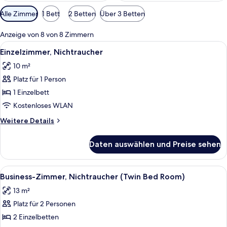
Verfügbare
Alle Zimmer
1 Bett
2 Betten
Über 3 Betten
Filter
für
Anzeige von 8 von 8 Zimmern
Zimmer
Alle
Ein Hotelzimmer mit Bett, Schreibtisc
9
Einzelzimmer, Nichtraucher
Fotos
10 m²
für
Platz für 1 Person
Einzelzimmer,
Nichtraucher
1 Einzelbett
anzeigen
Kostenloses WLAN
Weitere
Weitere Details
Details
für
Daten auswählen und Preise sehen
Einzelzimmer,
Nichtraucher
Alle
Ein Hotelzimmer mit einem Bett, einem
8
Business-Zimmer, Nichtraucher (Twin Bed Room)
Fotos
13 m²
für
Platz für 2 Personen
Business-
Zimmer,
2 Einzelbetten