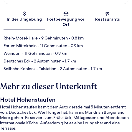
Karte
In der Umgebung
Fortbewegung vor
Restaurants
Ort
Rhein-Mosel-Halle
- 9 Gehminuten
- 0.8 km
Forum Mittelrhein
- 11 Gehminuten
- 0.9 km
Weindorf
- 11 Gehminuten
- 0.9 km
Deutsches Eck
- 2 Autominuten
- 1.7 km
Seilbahn Koblenz - Talstation
- 2 Autominuten
- 1.7 km
Mehr zu dieser Unterkunft
Hotel Hohenstaufen
Hotel Hohenstaufen ist mit dem Auto gerade mal 5 Minuten entfernt
von: Deutsches Eck. Wer Hunger hat, kann ins Mondrian Burger and
More gehen: Es serviert zum Frühstück, Mittagessen und Abendessen
internationale Küche. Außerdem gibt es eine Loungebar and eine
Terrasse.