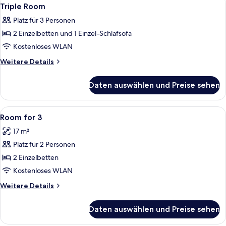
Alle
3
Triple Room
Fotos
Platz für 3 Personen
für
2 Einzelbetten und 1 Einzel-Schlafsofa
Triple
Room
Kostenloses WLAN
anzeigen
Weitere
Weitere Details
Details
für
Daten auswählen und Preise sehen
Triple
Room
Alle
1 Schlafzimmer, Allergikerbettwaren, 
5
Room for 3
Fotos
17 m²
für
Platz für 2 Personen
Room
for
2 Einzelbetten
3
Kostenloses WLAN
anzeigen
Weitere
Weitere Details
Details
für
Daten auswählen und Preise sehen
Room
for