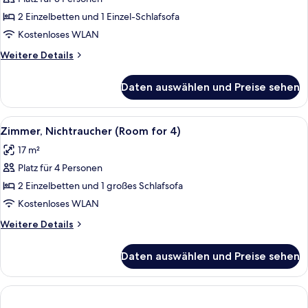
Zimmer,
Nichtraucher
2 Einzelbetten und 1 Einzel-Schlafsofa
(Room
Kostenloses WLAN
for
Weitere
Weitere Details
3)
Details
anzeigen
für
Daten auswählen und Preise sehen
Zimmer,
Nichtraucher
(Room
Alle
Ein Hotelzimmer mit einem großen Bett
11
for
Zimmer, Nichtraucher (Room for 4)
Fotos
3)
17 m²
für
Platz für 4 Personen
Zimmer,
Nichtraucher
2 Einzelbetten und 1 großes Schlafsofa
(Room
Kostenloses WLAN
for
Weitere
Weitere Details
4)
Details
anzeigen
für
Daten auswählen und Preise sehen
Zimmer,
Nichtraucher
(Room
for