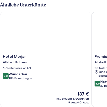
3
Ähnliche Unterkünfte
Hotel Morjan
Premier 
Hotel
Premier
Hotel Morjan
Premie
Morjan
Inn
Altstadt Koblenz
Altstadt
Altstadt
Koblenz
Kostenloses WLAN
Koste
Koblenz
City
Rund 
Altstadt
9.0
Wunderbar
besetz
9,0
Koblenz
von
488 Bewertungen
8.6
Her
10,
8,6
von
27 B
Wunderbar,
10,
488
Der
137 €
Hervorr
Bewertungen
Preis
27
inkl. Steuern & Gebühren
beträgt
9. Aug.–10. Aug.
Bewert
137 €