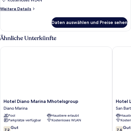
Kostenloses WLAN
Weitere
Weitere Details
Details
für
Daten auswählen und Preise sehen
Zimmer
Ähnliche Unterkünfte
Hotel Diano Marina Mhotelsgroup
Hotel La
Hotel
Hotel
Hotel Diano Marina Mhotelsgroup
Hotel 
Diano
La
Diano Marina
San Bar
Marina
Marina
Pool
Haustiere erlaubt
Hausti
Mhotelsgroup
Mhotels
Parkplätze verfügbar
Kostenloses WLAN
Koste
Diano
San
Marina
Bartolo
7.2
7.4
Gut
Gut
7,2
7,4