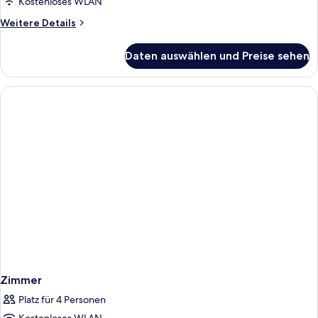
Kostenloses WLAN
Weitere
Weitere Details
Details
für
Daten auswählen und Preise sehen
Zimmer
Zimmer
Platz für 4 Personen