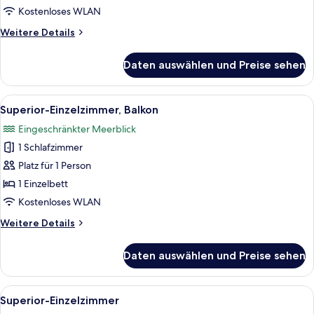
anzeigen
Kostenloses WLAN
Weitere
Weitere Details
Details
für
Daten auswählen und Preise sehen
Junior-
Suite,
Terrasse
Alle
Ein Hotelzimmer mit einem Bett, einem
4
Superior-Einzelzimmer, Balkon
Fotos
Eingeschränkter Meerblick
für
1 Schlafzimmer
Superior-
Einzelzimmer,
Platz für 1 Person
Balkon
1 Einzelbett
anzeigen
Kostenloses WLAN
Weitere
Weitere Details
Details
für
Daten auswählen und Preise sehen
Superior-
Einzelzimmer,
Balkon
Alle
Ein Hotelzimmer mit Bett, Schreibtisc
4
Superior-Einzelzimmer
Fotos