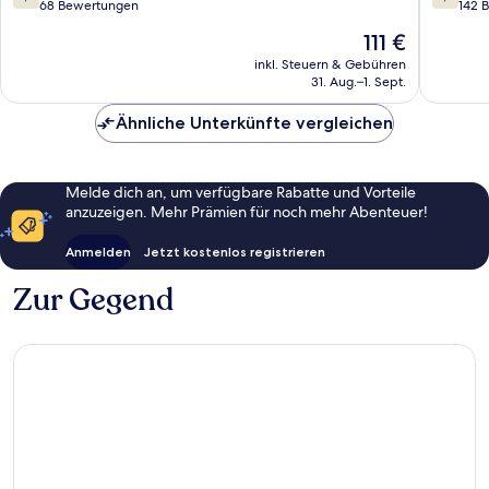
al
von
von
68 Bewertungen
142 
Mare
10,
10,
Der
111 €
Gut,
Gut,
Preis
68
142
inkl. Steuern & Gebühren
beträgt
31. Aug.–1. Sept.
Bewertungen
Bewert
111 €
Ähnliche Unterkünfte vergleichen
Melde dich an, um verfügbare Rabatte und Vorteile
anzuzeigen. Mehr Prämien für noch mehr Abenteuer!
Anmelden
Jetzt kostenlos registrieren
Zur Gegend