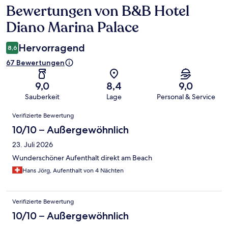
Bewertungen von B&B Hotel
Bewertungen
Diano Marina Palace
Hervorragend
8,6
67 Bewertungen
9,0
8,4
9,0
Sauberkeit
Lage
Personal & Service
Bewertungen
Verifizierte Bewertung
10/10 – Außergewöhnlich
23. Juli 2026
Wunderschöner Aufenthalt direkt am Beach
Hans Jörg, Aufenthalt von 4 Nächten
Verifizierte Bewertung
10/10 – Außergewöhnlich