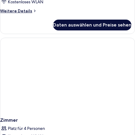
anzeigen
Kostenloses WLAN
Weitere
Weitere Details
Details
für
Daten auswählen und Preise sehen
Superior-
Dreibettzimmer,
Meerblick
Zimmer
Platz für 4 Personen