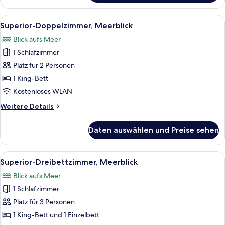
Doppelzimmer,
Balkon
Alle
Ein Hotelzimmer mit einem großen Bet
4
Superior-Doppelzimmer, Meerblick
Fotos
Blick aufs Meer
für
1 Schlafzimmer
Superior-
Doppelzimmer,
Platz für 2 Personen
Meerblick
1 King-Bett
anzeigen
Kostenloses WLAN
Weitere
Weitere Details
Details
für
Daten auswählen und Preise sehen
Superior-
Doppelzimmer,
Meerblick
Alle
Ein Hotelzimmer mit zwei Betten, eine
5
Superior-Dreibettzimmer, Meerblick
Fotos
Blick aufs Meer
für
1 Schlafzimmer
Superior-
Dreibettzimmer,
Platz für 3 Personen
Meerblick
1 King-Bett und 1 Einzelbett