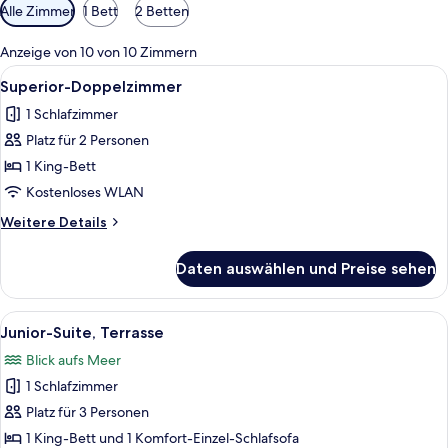
Verfügbare
Alle Zimmer
1 Bett
2 Betten
Filter
für
Anzeige von 10 von 10 Zimmern
Zimmer
Alle
Ein Hotelzimmer mit einem großen Bet
4
Superior-Doppelzimmer
Fotos
1 Schlafzimmer
für
Platz für 2 Personen
Superior-
Doppelzimmer
1 King-Bett
anzeigen
Kostenloses WLAN
Weitere
Weitere Details
Details
für
Daten auswählen und Preise sehen
Superior-
Doppelzimmer
Alle
Ein Hotelzimmer mit einem großen Bet
5
Junior-Suite, Terrasse
Fotos
Blick aufs Meer
für
1 Schlafzimmer
Junior-
Suite,
Platz für 3 Personen
Terrasse
1 King-Bett und 1 Komfort-Einzel-Schlafsofa