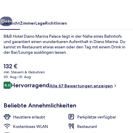
Palace
rück
Weiter
48+
Übersicht
Zimmer
Lage
Richtlinien
B&B Hotel Diano Marina Palace liegt in der Nähe eines Bahnhofs
und garantiert einen wunderbaren Aufenthalt in Diano Marina. Du
kannst im Restaurant etwas essen oder den Tag mit einem Drink in
der Bar/Lounge ausklingen lassen.
Der
132 €
aktuelle
inkl. Steuern & Gebühren
Preis
30. Aug.–31. Aug.
beträgt
Bewertungen
Hervorragend
8,6
Innenbereich
Alle 67 Bewertungen anzeigen
132 €.
8,6 von 10.
Beliebte Annehmlichkeiten
Haustiere erlaubt
Parkplätze verfügbar
Kostenloses WLAN
Restaurant