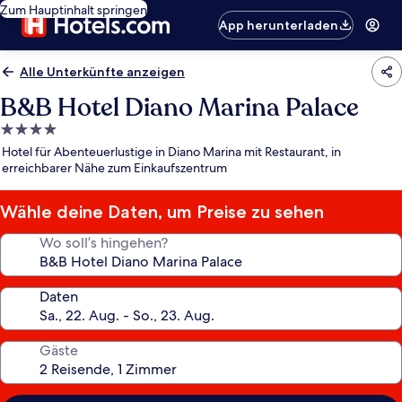
Zum Hauptinhalt springen
App herunterladen
Alle Unterkünfte anzeigen
B&B Hotel Diano Marina Palace
4.0-
Sterne-
Hotel für Abenteuerlustige in Diano Marina mit Restaurant, in
Unterkunft
erreichbarer Nähe zum Einkaufszentrum
Wähle deine Daten, um Preise zu sehen
Wo soll’s hingehen?
Daten
Gäste