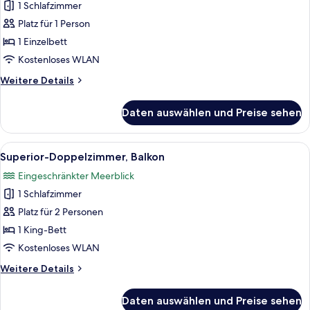
1 Schlafzimmer
für
Platz für 1 Person
Superior-
Einzelzimmer
1 Einzelbett
anzeigen
Kostenloses WLAN
Weitere
Weitere Details
Details
für
Daten auswählen und Preise sehen
Superior-
Einzelzimmer
Alle
Ein Hotelzimmer mit einem großen Bett
5
Superior-Doppelzimmer, Balkon
Fotos
Eingeschränkter Meerblick
für
1 Schlafzimmer
Superior-
Doppelzimmer,
Platz für 2 Personen
Balkon
1 King-Bett
anzeigen
Kostenloses WLAN
Weitere
Weitere Details
Details
für
Daten auswählen und Preise sehen
Superior-