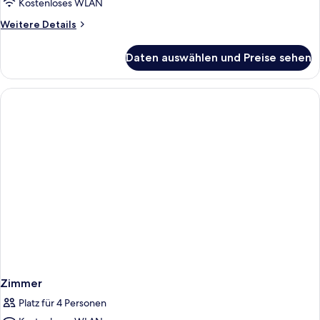
Kostenloses WLAN
Weitere
Weitere Details
Details
für
Daten auswählen und Preise sehen
Zimmer
Zimmer
Platz für 4 Personen