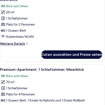
für
Blick aufs Meer
Superior-
25 m²
Doppel-
1 Schlafzimmer
oder
-
Platz für 2 Personen
Zweibettzimmer,
1 Queen-Bett
Balkon,
Kostenloses WLAN
Meerblick
Weitere
Weitere Details
anzeigen
Details
für
Daten auswählen und Preise sehen
Superior-
Doppel-
oder
Alle
Ein Schlafzimmer mit einem Bett, eine
3
-
Premium-Apartment, 1 Schlafzimmer, Meerblick
Fotos
Zweibettzimmer,
Blick aufs Meer
Balkon,
für
Meerblick
70 m²
Premium-
Apartment,
1 Schlafzimmer
1
Platz für 4 Personen
Schlafzimmer,
1 Queen-Bett, 1 Einzel-Schlafsofa und 1 Einzel-Rollbett
Meerblick