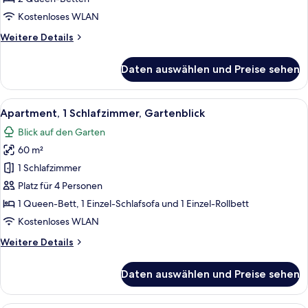
Kostenloses WLAN
Weitere
Weitere Details
Details
für
Daten auswählen und Preise sehen
Doppelzimmer,
Balkon
Alle
Ein Essbereich mit Tisch und Stühlen,
11
Apartment, 1 Schlafzimmer, Gartenblick
Fotos
Blick auf den Garten
für
60 m²
Apartment,
1
1 Schlafzimmer
Schlafzimmer,
Platz für 4 Personen
Gartenblick
1 Queen-Bett, 1 Einzel-Schlafsofa und 1 Einzel-Rollbett
anzeigen
Kostenloses WLAN
Weitere
Weitere Details
Details
für
Daten auswählen und Preise sehen
Apartment,
1
Schlafzimmer,