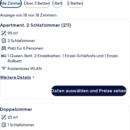
Verfügbare
Alle Zimmer
Über 3 Betten
1 Bett
2 Betten
Filter
für
Anzeige von 18 von 18 Zimmern
Zimmer
Alle
Ein kompakter Wohnbereich mit Küchen
6
Apartment, 2 Schlafzimmer (211)
Fotos
95 m²
für
2 Schlafzimmer
Apartment,
2 Schlafzimmer
Platz für 6 Personen
(211)
1 Queen-Bett, 2 Einzelbetten, 1 Einzel-Schlafsofa und 1 Einzel-
Rollbett
anzeigen
Kostenloses WLAN
Weitere
Weitere Details
Details
für
Daten auswählen und Preise sehen
Apartment,
2 Schlafzimmer
(211)
Alle
Ein Schlafzimmer mit einem Metallbett
5
Doppelzimmer
Fotos
25 m²
für
1 Schlafzimmer
Doppelzimmer