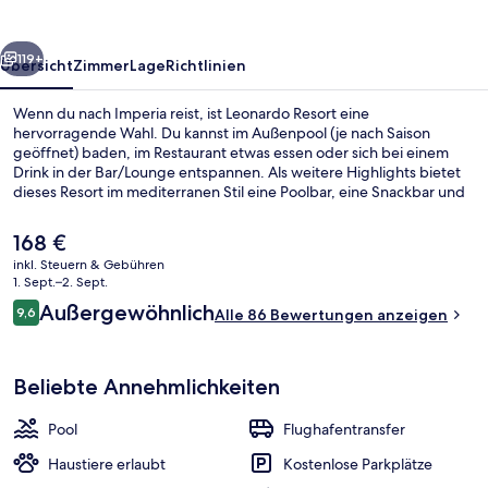
rück
Weiter
119+
Übersicht
Zimmer
Lage
Richtlinien
Wenn du nach Imperia reist, ist Leonardo Resort eine
hervorragende Wahl. Du kannst im Außenpool (je nach Saison
geöffnet) baden, im Restaurant etwas essen oder sich bei einem
Drink in der Bar/Lounge entspannen. Als weitere Highlights bietet
dieses Resort im mediterranen Stil eine Poolbar, eine Snackbar und
eine Terrasse.
Der
168 €
aktuelle
inkl. Steuern & Gebühren
Preis
1. Sept.–2. Sept.
Ansicht von oben
beträgt
Bewertungen
Außergewöhnlich
9,6
Alle 86 Bewertungen anzeigen
168 €.
9,6 von 10.
Beliebte Annehmlichkeiten
Pool
Flughafentransfer
Haustiere erlaubt
Kostenlose Parkplätze