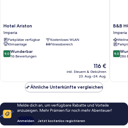
Hotel
B&B
Hotel Ariston
B&B HO
Ariston
HOTEL
Imperia
Imperia
Imperia
Imperia
Parkplätze verfügbar
Kostenloses WLAN
Wellne
Rossini
Klimaanlage
Fitnessbereich
Parkpl
al
Teatro
9.0
9.0
Wunderbar
Wun
9,0
9,0
Imperia
von
von
116 Bewertungen
286 
10,
10,
Der
116 €
Wunderbar,
Wunder
Preis
116
286
inkl. Steuern & Gebühren
beträgt
23. Aug.–24. Aug.
Bewertungen
Bewert
116 €
Ähnliche Unterkünfte vergleichen
Melde dich an, um verfügbare Rabatte und Vorteile
anzuzeigen. Mehr Prämien für noch mehr Abenteuer!
Anmelden
Jetzt kostenlos registrieren