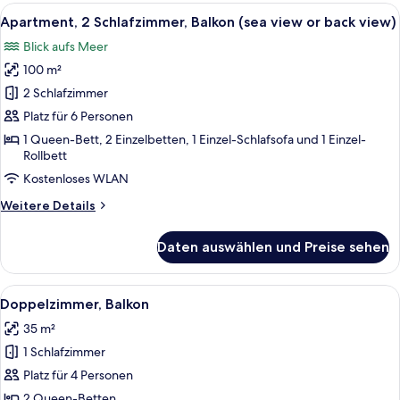
1
Alle
Eine moderne Küche mit Essbereich, a
6
Schlafzimmer,
Apartment, 2 Schlafzimmer, Balkon (sea view or back view)
Fotos
Meerblick
Blick aufs Meer
für
100 m²
Apartment,
2 Schlafzimmer,
2 Schlafzimmer
Balkon
Platz für 6 Personen
(sea
1 Queen-Bett, 2 Einzelbetten, 1 Einzel-Schlafsofa und 1 Einzel-
view
Rollbett
or
Kostenloses WLAN
back
Weitere
Weitere Details
view)
Details
anzeigen
für
Daten auswählen und Preise sehen
Apartment,
2 Schlafzimmer,
Balkon
Alle
Ein Schlafzimmer mit einem großen Be
5
(sea
Doppelzimmer, Balkon
Fotos
view
35 m²
or
für
back
1 Schlafzimmer
Doppelzimmer,
view)
Balkon
Platz für 4 Personen
anzeigen
2 Queen-Betten