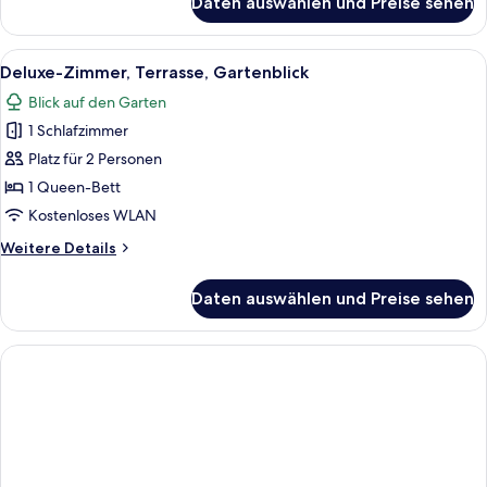
Daten auswählen und Preise sehen
Deluxe-
Zimmer,
Terrasse,
Alle
Deluxe-Zimmer, Terrasse, Gartenblick
1
Meerblick
Deluxe-Zimmer, Terrasse, Gartenblick
Fotos
Blick auf den Garten
für
1 Schlafzimmer
Deluxe-
Zimmer,
Platz für 2 Personen
Terrasse,
1 Queen-Bett
Gartenblick
Kostenloses WLAN
anzeigen
Weitere
Weitere Details
Details
für
Daten auswählen und Preise sehen
Deluxe-
Zimmer,
Terrasse,
Gartenblick