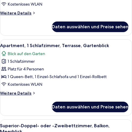
Kostenloses WLAN
Weitere
Weitere Details
Details
für
Daten auswählen und Preise sehen
Apartment,
2 Schlafzimmer,
Balkon,
Alle
Ein Essbereich mit Tisch und Stühlen,
6
Meerblick
Apartment, 1 Schlafzimmer, Terrasse, Gartenblick
Fotos
Blick auf den Garten
für
1 Schlafzimmer
Apartment,
1
Platz für 4 Personen
Schlafzimmer,
1 Queen-Bett, 1 Einzel-Schlafsofa und 1 Einzel-Rollbett
Terrasse,
Kostenloses WLAN
Gartenblick
Weitere
Weitere Details
anzeigen
Details
für
Daten auswählen und Preise sehen
Apartment,
1
Schlafzimmer,
Alle
Ein Schlafzimmer mit Bett, Vorhängen
3
Terrasse,
Superior-Doppel- oder -Zweibettzimmer, Balkon,
Fotos
Gartenblick
Meerblick