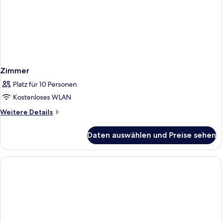
Zimmer
Platz für 10 Personen
Kostenloses WLAN
Weitere
Weitere Details
Details
für
Daten auswählen und Preise sehen
Zimmer