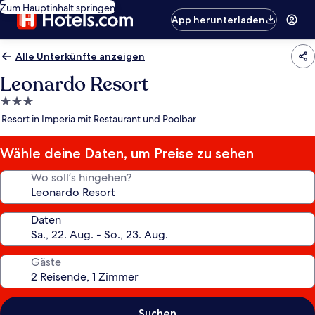
Zum Hauptinhalt springen
App herunterladen
Alle Unterkünfte anzeigen
Leonardo Resort
3.0-
Sterne-
Resort in Imperia mit Restaurant und Poolbar
Unterkunft
Wähle deine Daten, um Preise zu sehen
Wo soll’s hingehen?
Daten
Gäste
Suchen