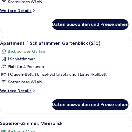
Kostenloses WLAN
anzeigen
Weitere
Weitere Details
Details
für
Daten auswählen und Preise sehen
Premium-
Apartment,
1
Alle
Ein Essbereich mit Tisch und Stühlen,
7
Schlafzimmer,
Apartment, 1 Schlafzimmer, Gartenblick (210)
Fotos
Meerblick
Blick auf den Garten
für
1 Schlafzimmer
Apartment,
1
Platz für 4 Personen
Schlafzimmer,
1 Queen-Bett, 1 Einzel-Schlafsofa und 1 Einzel-Rollbett
Gartenblick
Kostenloses WLAN
(210)
Weitere
Weitere Details
anzeigen
Details
für
Daten auswählen und Preise sehen
Apartment,
1
Schlafzimmer,
Alle
Superior-Zimmer, Meerblick | Hochwer
13
Gartenblick
Superior-Zimmer, Meerblick
Fotos
(210)
Blick aufs Meer