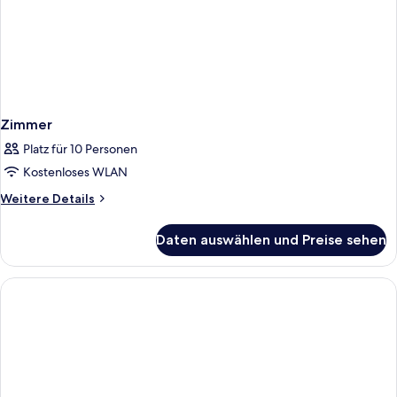
Zimmer
Platz für 10 Personen
Kostenloses WLAN
Weitere
Weitere Details
Details
für
Daten auswählen und Preise sehen
Zimmer