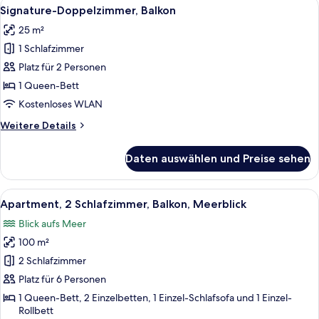
Alle
Ein Schlafzimmer mit Bett, Schminktis
2
Gartenblick
Signature-Doppelzimmer, Balkon
Fotos
25 m²
für
1 Schlafzimmer
Signature-
Doppelzimmer,
Platz für 2 Personen
Balkon
1 Queen-Bett
anzeigen
Kostenloses WLAN
Weitere
Weitere Details
Details
für
Daten auswählen und Preise sehen
Signature-
Doppelzimmer,
Balkon
Alle
Ein Schlafzimmer mit Bett, Stuhl, Nac
4
Apartment, 2 Schlafzimmer, Balkon, Meerblick
Fotos
Blick aufs Meer
für
100 m²
Apartment,
2 Schlafzimmer,
2 Schlafzimmer
Balkon,
Platz für 6 Personen
Meerblick
1 Queen-Bett, 2 Einzelbetten, 1 Einzel-Schlafsofa und 1 Einzel-
anzeigen
Rollbett