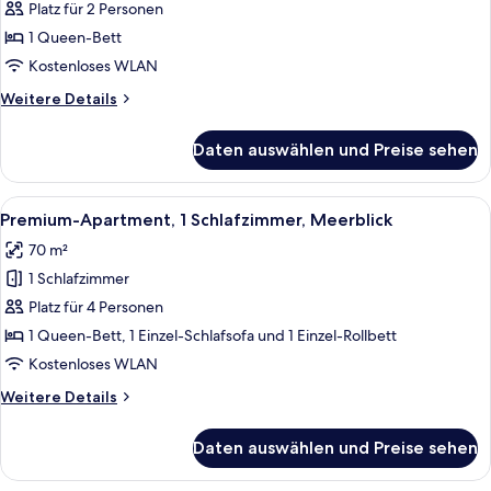
anzeigen
Platz für 2 Personen
1 Queen-Bett
Kostenloses WLAN
Weitere
Weitere Details
Details
für
Daten auswählen und Preise sehen
Doppelzimmer
Alle
Smart-TV, Netflix, Streaming-Dienste
12
Premium-Apartment, 1 Schlafzimmer, Meerblick
Fotos
70 m²
für
1 Schlafzimmer
Premium-
Apartment,
Platz für 4 Personen
1
1 Queen-Bett, 1 Einzel-Schlafsofa und 1 Einzel-Rollbett
Schlafzimmer,
Kostenloses WLAN
Meerblick
Weitere
Weitere Details
anzeigen
Details
für
Daten auswählen und Preise sehen
Premium-
Apartment,