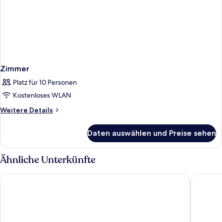
Zimmer
Platz für 10 Personen
Kostenloses WLAN
Weitere
Weitere Details
Details
für
Daten auswählen und Preise sehen
Zimmer
Ähnliche Unterkünfte
Hotel Ariston
B&B HOTE