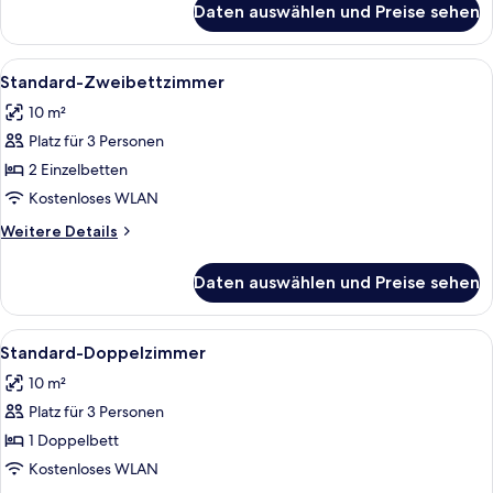
anzeigen
Daten auswählen und Preise sehen
Triple
Room
(3
Alle
Ein Schlafzimmer mit einem Holzschra
7
Beds)
Standard-Zweibettzimmer
Fotos
10 m²
für
Platz für 3 Personen
Standard-
Zweibettzimmer
2 Einzelbetten
anzeigen
Kostenloses WLAN
Weitere
Weitere Details
Details
für
Daten auswählen und Preise sehen
Standard-
Zweibettzimmer
Alle
Ein Bett mit gemustertem Überwurf, z
11
Standard-Doppelzimmer
Fotos
10 m²
für
Platz für 3 Personen
Standard-
Doppelzimmer
1 Doppelbett
anzeigen
Kostenloses WLAN