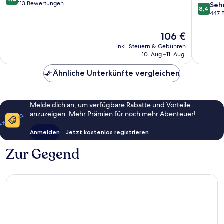
d'Eguis
von
113 Bewertungen
8.4
Seh
8,4
Eguishe
10,
von
447 
Wunderbar,
10,
113
Sehr
Der
106 €
Bewertungen
gut,
Preis
inkl. Steuern & Gebühren
447
beträgt
10. Aug.–11. Aug.
Bewert
106 €
Ähnliche Unterkünfte vergleichen
Melde dich an, um verfügbare Rabatte und Vorteile
anzuzeigen. Mehr Prämien für noch mehr Abenteuer!
Anmelden
Jetzt kostenlos registrieren
Zur Gegend