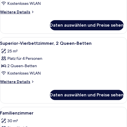
anzeigen
Kostenloses WLAN
Weitere
Weitere Details
Details
für
Daten auswählen und Preise sehen
Superior-
Dreibettzimmer
Alle
Ein Schlafzimmer mit einem Holzschra
8
Superior-Vierbettzimmer, 2 Queen-Betten
Fotos
25 m²
für
Platz für 4 Personen
Superior-
Vierbettzimmer,
2 Queen-Betten
2 Queen-
Kostenloses WLAN
Betten
Weitere
Weitere Details
anzeigen
Details
für
Daten auswählen und Preise sehen
Superior-
Vierbettzimmer,
2 Queen-
Alle
Ein Hotelzimmer mit einem großen Bet
9
Betten
Familienzimmer
Fotos
30 m²
für