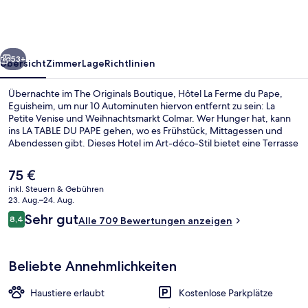
Hôtel
La
Ferme
rück
Weiter
du
53+
Übersicht
Zimmer
Lage
Richtlinien
Pape,
Übernachte im The Originals Boutique, Hôtel La Ferme du Pape,
Eguisheim
Eguisheim, um nur 10 Autominuten hiervon entfernt zu sein: La
Petite Venise und Weihnachtsmarkt Colmar. Wer Hunger hat, kann
ins LA TABLE DU PAPE gehen, wo es Frühstück, Mittagessen und
Abendessen gibt. Dieses Hotel im Art-déco-Stil bietet eine Terrasse
und einen Garten. Andere Reisende haben viel Gutes über das
hilfsbereite Personal zu berichten.
Der
75 €
aktuelle
inkl. Steuern & Gebühren
Preis
23. Aug.–24. Aug.
Innenbereich
beträgt
Bewertungen
Sehr gut
8,4
Alle 709 Bewertungen anzeigen
75 €.
8,4 von 10.
Beliebte Annehmlichkeiten
Haustiere erlaubt
Kostenlose Parkplätze