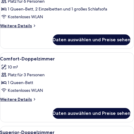
Platz für 6 Personen
Familienzimmer
anzeigen
1 Queen-Bett, 2 Einzelbetten und 1 großes Schlafsofa
Kostenloses WLAN
Weitere
Weitere Details
Details
für
Daten auswählen und Preise sehen
Familienzimmer
Alle
Ein Schlafzimmer mit Bett, Schreibtisc
13
Comfort-Doppelzimmer
Fotos
10 m²
für
Platz für 3 Personen
Comfort-
Doppelzimmer
1 Queen-Bett
anzeigen
Kostenloses WLAN
Weitere
Weitere Details
Details
für
Daten auswählen und Preise sehen
Comfort-
Doppelzimmer
Alle
Ein ordentlich bezogenes Bett mit Bal
12
Superior-Doppelzimmer