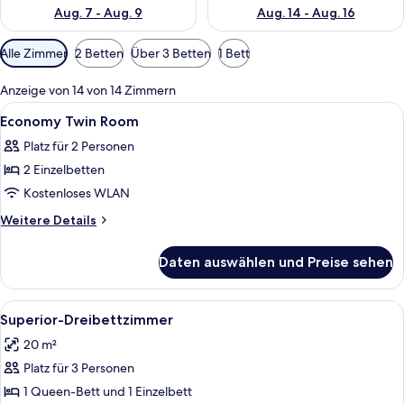
Aug. 7 - Aug. 9
Aug. 14 - Aug. 16
Verfügbare
Alle Zimmer
2 Betten
Über 3 Betten
1 Bett
Filter
für
Anzeige von 14 von 14 Zimmern
Zimmer
Alle
Ein Bett mit weißen Leinen, einem ro
6
Economy Twin Room
Fotos
Platz für 2 Personen
für
2 Einzelbetten
Economy
Twin
Kostenloses WLAN
Room
Weitere
Weitere Details
anzeigen
Details
für
Daten auswählen und Preise sehen
Economy
Twin
Room
Alle
Ein Hotelzimmer mit einem großen Bet
9
Superior-Dreibettzimmer
Fotos
20 m²
für
Platz für 3 Personen
Superior-
Dreibettzimmer
1 Queen-Bett und 1 Einzelbett