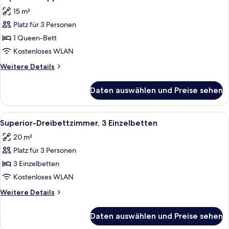
Fotos
15 m²
für
Platz für 3 Personen
Superior-
Doppelzimmer
1 Queen-Bett
anzeigen
Kostenloses WLAN
Weitere
Weitere Details
Details
für
Daten auswählen und Preise sehen
Superior-
Doppelzimmer
Alle
Ein Schlafzimmer mit einem Holzschra
8
Superior-Dreibettzimmer, 3 Einzelbetten
Fotos
20 m²
für
Platz für 3 Personen
Superior-
Dreibettzimmer,
3 Einzelbetten
3 Einzelbetten
Kostenloses WLAN
anzeigen
Weitere
Weitere Details
Details
für
Daten auswählen und Preise sehen
Superior-
Dreibettzimmer,