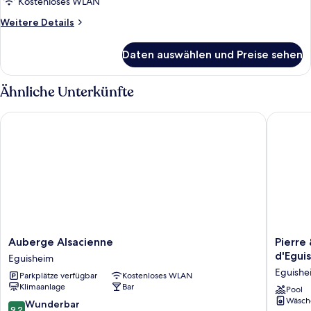
Kostenloses WLAN
Weitere
Weitere Details
Details
für
Daten auswählen und Preise sehen
Standardzimmer
Ähnliche Unterkünfte
Auberge Alsacienne
Pierre &
Auberge
Pierre
Auberge Alsacienne
Pierre
Alsacienne
&
d'Egui
Eguisheim
Eguisheim
Vacance
Eguishe
Parkplätze verfügbar
Kostenloses WLAN
Résiden
Klimaanlage
Bar
Le
Pool
Wäsch
Clos
9.2
Wunderbar
9,2