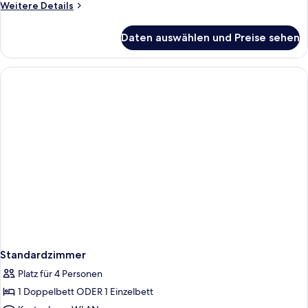
Weitere
Weitere Details
Details
für
Daten auswählen und Preise sehen
Standard-
Doppelzimmer
Standardzimmer
Platz für 4 Personen
1 Doppelbett ODER 1 Einzelbett