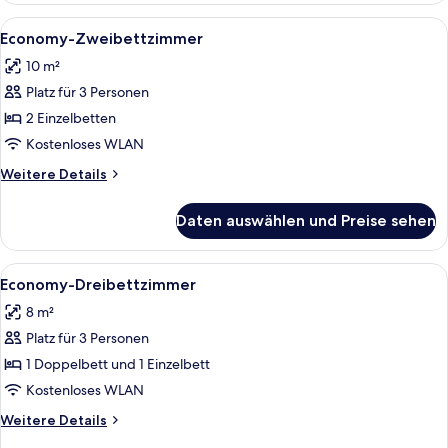
3 Einzelbetten
Alle
Ein Schlafzimmer mit einem Holzschra
6
Economy-Zweibettzimmer
Fotos
10 m²
für
Platz für 3 Personen
Economy-
Zweibettzimmer
2 Einzelbetten
anzeigen
Kostenloses WLAN
Weitere
Weitere Details
Details
für
Daten auswählen und Preise sehen
Economy-
Zweibettzimmer
Alle
Ein Schlafzimmer mit einem Holzschra
7
Economy-Dreibettzimmer
Fotos
8 m²
für
Platz für 3 Personen
Economy-
Dreibettzimmer
1 Doppelbett und 1 Einzelbett
anzeigen
Kostenloses WLAN
Weitere
Weitere Details
Details