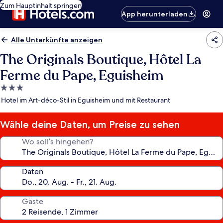
Zum Hauptinhalt springen
App herunterladen
Alle Unterkünfte anzeigen
The Originals Boutique, Hôtel La
Ferme du Pape, Eguisheim
3.0-
Sterne-
Hotel im Art-déco-Stil in Eguisheim und mit Restaurant
Unterkunft
Wähle deine Daten, um Preise zu sehen
Wo soll’s hingehen?
Daten
Gäste