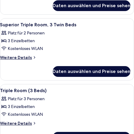
für
Daten auswählen und Preise sehen
Economy-
Dreibettzimmer
Alle
Italienische Bettbezüge von Frette, Sc
8
Superior Triple Room, 3 Twin Beds
Fotos
Platz für 2 Personen
für
3 Einzelbetten
Superior
Triple
Kostenloses WLAN
Room,
Weitere
Weitere Details
3
Details
für
Twin
Daten auswählen und Preise sehen
Superior
Beds
Triple
anzeigen
Room,
Alle
Italienische Bettbezüge von Frette, Sc
7
3
Triple Room (3 Beds)
Fotos
Twin
Platz für 3 Personen
Beds
für
3 Einzelbetten
Triple
Room
Kostenloses WLAN
(3
Weitere
Weitere Details
Beds)
Details
für