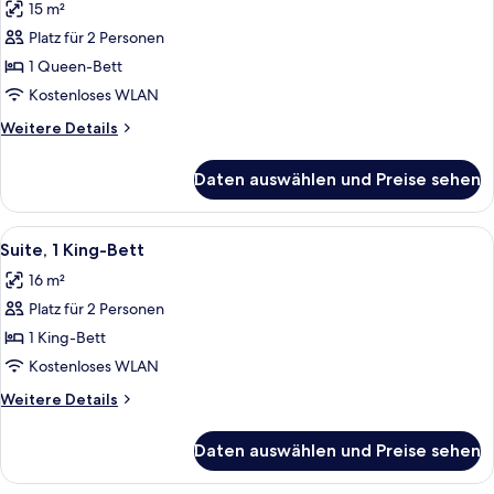
15 m²
für
Platz für 2 Personen
Comfort-
Zimmer,
1 Queen-Bett
1
Kostenloses WLAN
Queen-
Weitere
Weitere Details
Bett
Details
anzeigen
für
Daten auswählen und Preise sehen
Comfort-
Zimmer,
1
Alle
Ein Bett mit weißer Bettwäsche, zwei 
7
Queen-
Suite, 1 King-Bett
Fotos
Bett
16 m²
für
Platz für 2 Personen
Suite,
1 King-
1 King-Bett
Bett
Kostenloses WLAN
anzeigen
Weitere
Weitere Details
Details
für
Daten auswählen und Preise sehen
Suite,
1 King-