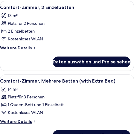
Bett
Alle
Ein Hotelzimmer mit zwei Betten, jew
7
Comfort-Zimmer, 2 Einzelbetten
Fotos
13 m²
für
Platz für 2 Personen
Comfort-
Zimmer,
2 Einzelbetten
2 Einzelbetten
Kostenloses WLAN
anzeigen
Weitere
Weitere Details
Details
für
Daten auswählen und Preise sehen
Comfort-
Zimmer,
2 Einzelbetten
Alle
Ein Hotelzimmer mit einem großen Bet
4
Comfort-Zimmer, Mehrere Betten (with Extra Bed)
Fotos
14 m²
für
Platz für 3 Personen
Comfort-
Zimmer,
1 Queen-Bett und 1 Einzelbett
Mehrere
Kostenloses WLAN
Betten
Weitere
Weitere Details
(with
Details
Extra
für