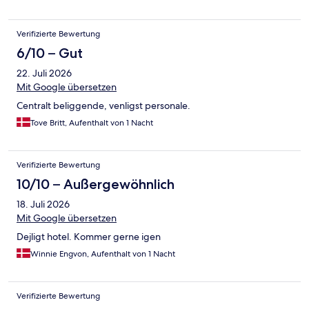
und dann wollte uns derselbe junge Mann wie am Abend vorher
ein anderes Zimmer geben. Als wir Ihn daran erinnerten, evtl.
Verifizierte Bewertung
die Heizung einzuschalten tat er dies wohl, denn die Heizkörper
wurden wieder warm. Man kann ja energiesparen, aber nicht
6/10 – Gut
so. Für uns war es der erste und letzte Besuch in diesem Haus.
22. Juli 2026
Mit Google übersetzen
Centralt beliggende, venligst personale.
Tove Britt, Aufenthalt von 1 Nacht
Verifizierte Bewertung
10/10 – Außergewöhnlich
18. Juli 2026
Mit Google übersetzen
Dejligt hotel. Kommer gerne igen
Winnie Engvon, Aufenthalt von 1 Nacht
Verifizierte Bewertung