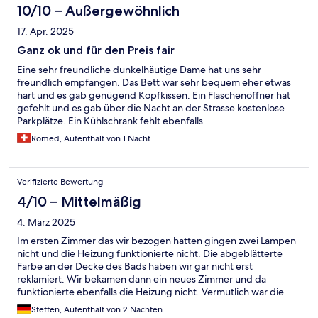
10/10 – Außergewöhnlich
17. Apr. 2025
Ganz ok und für den Preis fair
Eine sehr freundliche dunkelhäutige Dame hat uns sehr
freundlich empfangen. Das Bett war sehr bequem eher etwas
hart und es gab genügend Kopfkissen. Ein Flaschenöffner hat
gefehlt und es gab über die Nacht an der Strasse kostenlose
Parkplätze. Ein Kühlschrank fehlt ebenfalls.
Romed, Aufenthalt von 1 Nacht
Verifizierte Bewertung
4/10 – Mittelmäßig
4. März 2025
Im ersten Zimmer das wir bezogen hatten gingen zwei Lampen
nicht und die Heizung funktionierte nicht. Die abgeblätterte
Farbe an der Decke des Bads haben wir gar nicht erst
reklamiert. Wir bekamen dann ein neues Zimmer und da
funktionierte ebenfalls die Heizung nicht. Vermutlich war die
Heizung ausgeschaltet, denn nach unserer Rückkehr war die
Steffen, Aufenthalt von 2 Nächten
Heizung an. Am nächsten Abend war die Heizung wieder aus