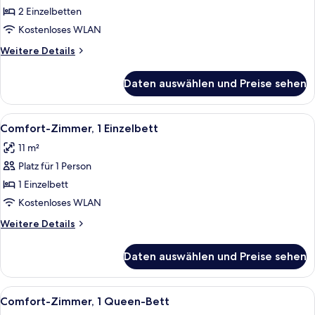
2 Einzelbetten
Comfort
Room-
Kostenloses WLAN
2
Weitere
Weitere Details
Single
Details
für
Beds
Daten auswählen und Preise sehen
Comfort
anzeigen
Room-
2
Alle
Ein Bett mit weißen Laken und gemust
4
Single
Comfort-Zimmer, 1 Einzelbett
Fotos
Beds
11 m²
für
Platz für 1 Person
Comfort-
Zimmer,
1 Einzelbett
1 Einzelbett
Kostenloses WLAN
anzeigen
Weitere
Weitere Details
Details
für
Daten auswählen und Preise sehen
Comfort-
Zimmer,
1 Einzelbett
Alle
Ein Gebäude mit einem Schild, auf de
15
Comfort-Zimmer, 1 Queen-Bett
Fotos