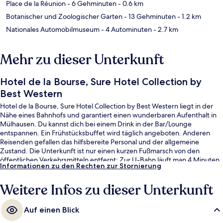
Place de la Réunion
- 6 Gehminuten
- 0.6 km
Botanischer und Zoologischer Garten
- 13 Gehminuten
- 1.2 km
Nationales Automobilmuseum
- 4 Autominuten
- 2.7 km
Mehr zu dieser Unterkunft
Hotel de la Bourse, Sure Hotel Collection by
Best Western
Hotel de la Bourse, Sure Hotel Collection by Best Western liegt in der
Nähe eines Bahnhofs und garantiert einen wunderbaren Aufenthalt in
Mülhausen. Du kannst dich bei einem Drink in der Bar/Lounge
entspannen. Ein Frühstücksbuffet wird täglich angeboten. Anderen
Reisenden gefallen das hilfsbereite Personal und der allgemeine
Zustand. Die Unterkunft ist nur einen kurzen Fußmarsch von den
öffentlichen Verkehrsmitteln entfernt: Zur U-Bahn läuft man 4 Minuten
Informationen zu den Rechten zur Stornierung
(Straßenbahnhaltestelle Hauptbahnhof) bzw. 9 Minuten
(Straßenbahnhaltestelle Porte Jeune).
Weitere Infos zu dieser Unterkunft
Auf einen Blick