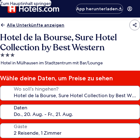
Zum Hauptinhalt springen
App herunterladen
Alle Unterkünfte anzeigen
Hotel de la Bourse, Sure Hotel
Collection by Best Western
3.0-
Sterne-
Hotel in Mülhausen im Stadtzentrum mit Bar/Lounge
Unterkunft
Wähle deine Daten, um Preise zu sehen
Wo soll’s hingehen?
Daten
Gäste