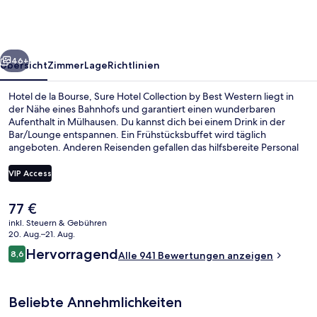
Bourse,
Sure
Hotel
rück
Weiter
Collection
46+
Übersicht
Zimmer
Lage
Richtlinien
by
Hotel de la Bourse, Sure Hotel Collection by Best Western liegt in
Best
der Nähe eines Bahnhofs und garantiert einen wunderbaren
Aufenthalt in Mülhausen. Du kannst dich bei einem Drink in der
Western
Bar/Lounge entspannen. Ein Frühstücksbuffet wird täglich
angeboten. Anderen Reisenden gefallen das hilfsbereite Personal
und der allgemeine Zustand. Die Unterkunft ist nur einen kurzen
Fußmarsch von den öffentlichen Verkehrsmitteln entfernt: Zur U-
VIP Access
Bahn läuft man 4 Minuten (Straßenbahnhaltestelle Hauptbahnhof)
bzw. 9 Minuten (Straßenbahnhaltestelle Porte Jeune).
Der
77 €
Fassade der Unterkunft – Abend/Nac
aktuelle
inkl. Steuern & Gebühren
Preis
20. Aug.–21. Aug.
beträgt
Bewertungen
Hervorragend
8,6
Alle 941 Bewertungen anzeigen
77 €.
8,6 von 10.
Beliebte Annehmlichkeiten