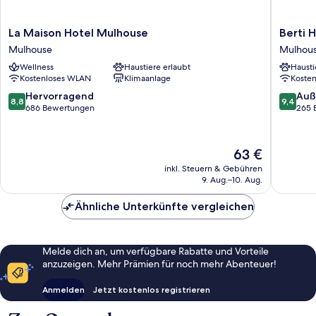
La
Berti
La Maison Hotel Mulhouse
Berti 
Maison
Hôtel
Mulhouse
Mulhou
Hotel
Mulhou
Wellness
Haustiere erlaubt
Hausti
Mulhouse
Centre
Kostenloses WLAN
Klimaanlage
Koste
Mulhouse
Gare
Mulhou
8.8
9.4
Hervorragend
Auß
8,8
9,4
von
von
686 Bewertungen
265 
10,
10,
Hervorragend,
Außerge
686
265
Der
63 €
Bewertungen
Bewert
Preis
inkl. Steuern & Gebühren
beträgt
9. Aug.–10. Aug.
63 €
Ähnliche Unterkünfte vergleichen
Melde dich an, um verfügbare Rabatte und Vorteile
anzuzeigen. Mehr Prämien für noch mehr Abenteuer!
Anmelden
Jetzt kostenlos registrieren