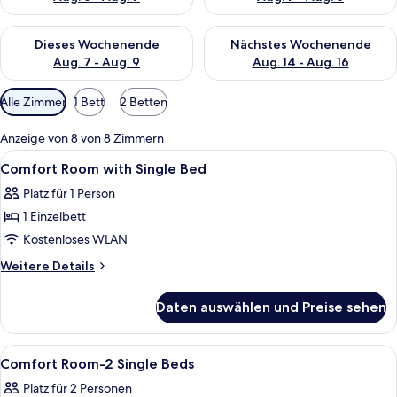
Überprüfe die Verfügbarkeit für dieses Wochenende, Aug. 7 - 
Überprüfe die Verfügbarkeit f
Dieses Wochenende
Nächstes Wochenende
Aug. 7 - Aug. 9
Aug. 14 - Aug. 16
Verfügbare
Alle Zimmer
1 Bett
2 Betten
Filter
für
Anzeige von 8 von 8 Zimmern
Zimmer
Alle
Ein Einzelbett mit rotem Kopfteil, ein
2
Comfort Room with Single Bed
Fotos
Platz für 1 Person
für
1 Einzelbett
Comfort
Room
Kostenloses WLAN
with
Weitere
Weitere Details
Single
Details
für
Bed
Daten auswählen und Preise sehen
Comfort
anzeigen
Room
with
Alle
Ein Hotelzimmer mit zwei Betten, ein
5
Single
Comfort Room-2 Single Beds
Fotos
Bed
Platz für 2 Personen
für