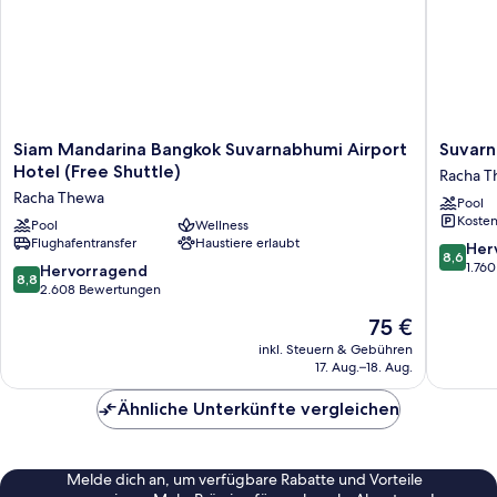
Siam
Suvarna
Siam Mandarina Bangkok Suvarnabhumi Airport
Suvarn
Mandarina
Ville
Hotel (Free Shuttle)
Racha 
Bangkok
Airport
Racha Thewa
Pool
Suvarnabhumi
Hotel
Kosten
Airport
Pool
Wellness
Racha
Flughafentransfer
Haustiere erlaubt
Hotel
Thewa
8.6
Her
8,6
(Free
von
1.76
8.8
Hervorragend
8,8
Shuttle)
10,
von
2.608 Bewertungen
Racha
Hervorr
10,
Der
75 €
Thewa
1.760
Hervorragend,
Preis
Bewert
2.608
inkl. Steuern & Gebühren
beträgt
17. Aug.–18. Aug.
Bewertungen
75 €
Ähnliche Unterkünfte vergleichen
Melde dich an, um verfügbare Rabatte und Vorteile