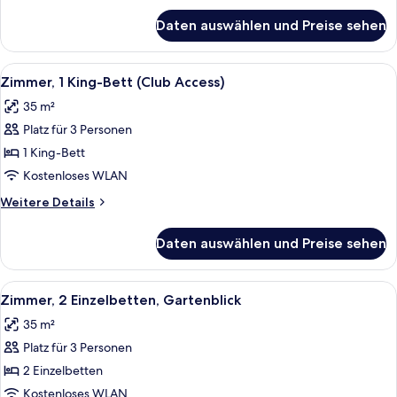
für
Daten auswählen und Preise sehen
Zimmer,
2 Einzelbetten
(Club
Alle
Ein Hotelzimmer mit Bett, Schreibtisch
6
Access)
Zimmer, 1 King-Bett (Club Access)
Fotos
35 m²
für
Platz für 3 Personen
Zimmer,
1 King-
1 King-Bett
Bett
Kostenloses WLAN
(Club
Weitere
Weitere Details
Access)
Details
anzeigen
für
Daten auswählen und Preise sehen
Zimmer,
1 King-
Bett
Alle
Ein Hotelzimmer mit zwei Betten, eine
5
(Club
Zimmer, 2 Einzelbetten, Gartenblick
Fotos
Access)
35 m²
für
Platz für 3 Personen
Zimmer,
2 Einzelbetten,
2 Einzelbetten
Gartenblick
Kostenloses WLAN