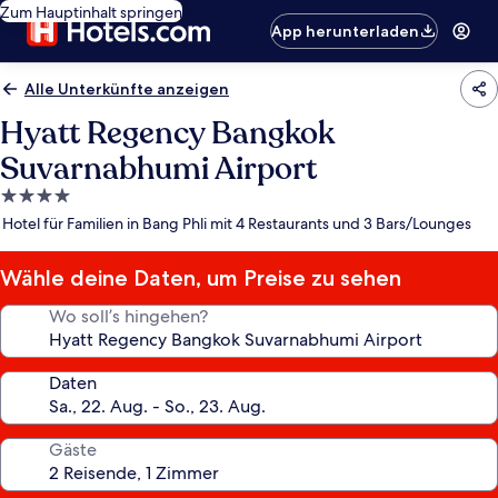
Zum Hauptinhalt springen
App herunterladen
Alle Unterkünfte anzeigen
Hyatt Regency Bangkok
Suvarnabhumi Airport
4.0-
Sterne-
Hotel für Familien in Bang Phli mit 4 Restaurants und 3 Bars/Lounges
Unterkunft
Wähle deine Daten, um Preise zu sehen
Wo soll’s hingehen?
Daten
Gäste