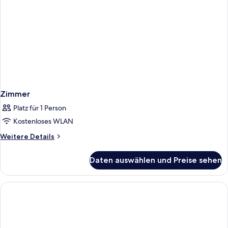
Zimmer
Platz für 1 Person
Kostenloses WLAN
Weitere
Weitere Details
Details
für
Daten auswählen und Preise sehen
Zimmer