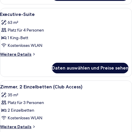
2 Einzelbetten
(Airport
Alle
Ein Hotelzimmer mit einem Bett, einem
5
View)
Executive-Suite
Fotos
63 m²
für
Platz für 4 Personen
Executive-
Suite
1 King-Bett
anzeigen
Kostenloses WLAN
Weitere
Weitere Details
Details
für
Daten auswählen und Preise sehen
Executive-
Suite
Alle
Ein Hotelzimmer mit Bett, Schreibtisc
6
Zimmer, 2 Einzelbetten (Club Access)
Fotos
35 m²
für
Platz für 3 Personen
Zimmer,
2 Einzelbetten
2 Einzelbetten
(Club
Kostenloses WLAN
Access)
Weitere
Weitere Details
anzeigen
Details