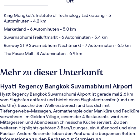
Ort
King Mongkut's Institute of Technology Ladkrabang
- 5
Autominuten
- 4.2 km
Marketland
- 6 Autominuten
- 5.0 km
Suvarnabhumi Freiluftmarkt
- 6 Autominuten
- 5.4 km
Runway 3119 Suvarnabhumi Nachtmarkt
- 7 Autominuten
- 6.5 km
The Paseo Mall
- 8 Autominuten
- 6.9 km
Mehr zu dieser Unterkunft
Hyatt Regency Bangkok Suvarnabhumi Airport
Hyatt Regency Bangkok Suvarnabhumi Airport ist gerade mal 2,6 km
vom Flughafen entfernt und bietet einen Flughafentransfer (rund um
die Uhr). Besuche den Wellnessbereich und lass dich mit
Tiefengewebe-Massagen, Aromatherapie oder Maniküre und Pediküre
verwöhnen. Im Golden Village, einem der 4 Restaurants, wird zum
Mittagessen und Abendessen chinesische Küche serviert. Zu den
weiteren Highlights gehören 3 Bars/Lounges, ein Außenpool und eine
Poolbar. Andere Reisende lieben den Pool und die bequemen Betten.
Die Unterkunft ist nur einen kurzen Fußmarsch von den öffentlichen
Informationen zu den Rechten zur Stornierung