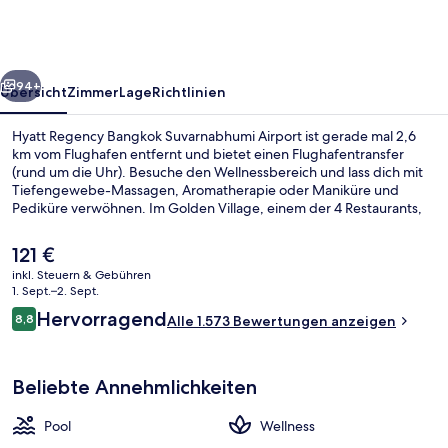
Suvarnabhumi
Airport
rück
Weiter
94+
Übersicht
Zimmer
Lage
Richtlinien
Hyatt Regency Bangkok Suvarnabhumi Airport ist gerade mal 2,6
km vom Flughafen entfernt und bietet einen Flughafentransfer
(rund um die Uhr). Besuche den Wellnessbereich und lass dich mit
Tiefengewebe-Massagen, Aromatherapie oder Maniküre und
Pediküre verwöhnen. Im Golden Village, einem der 4 Restaurants,
wird zum Mittagessen und Abendessen chinesische Küche serviert.
Zu den weiteren Highlights gehören 3 Bars/Lounges, ein
Der
121 €
Außenpool und eine Poolbar. Andere Reisende lieben den Pool und
aktuelle
inkl. Steuern & Gebühren
die bequemen Betten. Die Unterkunft ist nur einen kurzen
Preis
1. Sept.–2. Sept.
Fußmarsch von den öffentlichen Verkehrsmitteln entfernt: Zur U-
Außenpool, geöffnet von 06:00 Uhr b
beträgt
Bewertungen
Bahn (S-Bahn-Station Suvarnabhumi Airport) sind es 3 Minuten.
Hervorragend
8,8
Alle 1.573 Bewertungen anzeigen
121 €.
8,8 von 10.
Beliebte Annehmlichkeiten
Pool
Wellness