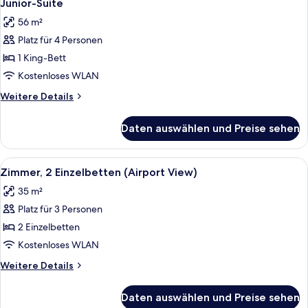
6
Poolblick
Junior-Suite
Fotos
56 m²
für
Platz für 4 Personen
Junior-
Suite
1 King-Bett
anzeigen
Kostenloses WLAN
Weitere
Weitere Details
Details
für
Daten auswählen und Preise sehen
Junior-
Suite
Alle
Ein Hotelzimmer mit Bett, Schreibtisc
9
Zimmer, 2 Einzelbetten (Airport View)
Fotos
35 m²
für
Platz für 3 Personen
Zimmer,
2 Einzelbetten
2 Einzelbetten
(Airport
Kostenloses WLAN
View)
Weitere
Weitere Details
anzeigen
Details
für
Daten auswählen und Preise sehen
Zimmer,