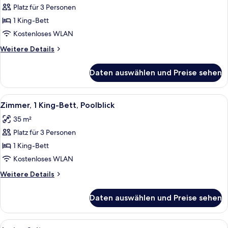
Platz für 3 Personen
Zimmer,
1 King-
1 King-Bett
Bett
Kostenloses WLAN
anzeigen
Weitere
Weitere Details
Details
für
Daten auswählen und Preise sehen
Zimmer,
1 King-
Bett
Alle
Ein Hotelzimmer mit Bett, Schreibtisc
5
Zimmer, 1 King-Bett, Poolblick
Fotos
35 m²
für
Platz für 3 Personen
Zimmer,
1 King-
1 King-Bett
Bett,
Kostenloses WLAN
Poolblick
Weitere
Weitere Details
anzeigen
Details
für
Daten auswählen und Preise sehen
Zimmer,
1 King-
Bett,
Alle
Ein Hotelzimmer mit Bett, einer Couc