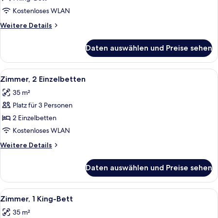
Bett
Kostenloses WLAN
(Airport
Weitere
Weitere Details
View)
Details
anzeigen
für
Daten auswählen und Preise sehen
Zimmer,
1 King-
Bett
Alle
Ein Hotelzimmer mit einem großen Bet
6
(Airport
Zimmer, 2 Einzelbetten
Fotos
View)
35 m²
für
Platz für 3 Personen
Zimmer,
2 Einzelbetten
2 Einzelbetten
anzeigen
Kostenloses WLAN
Weitere
Weitere Details
Details
für
Daten auswählen und Preise sehen
Zimmer,
2 Einzelbetten
Alle
Ein Hotelzimmer mit einem großen Bet
6
Zimmer, 1 King-Bett
Fotos
35 m²
für