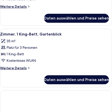
anzeigen
Weitere
Weitere Details
Details
für
Daten auswählen und Preise sehen
Zimmer,
2 Einzelbetten,
Gartenblick
Alle
Ein Hotelzimmer mit einem großen Bet
6
Zimmer, 1 King-Bett, Gartenblick
Fotos
35 m²
für
Platz für 3 Personen
Zimmer,
1 King-
1 King-Bett
Bett,
Kostenloses WLAN
Gartenblick
Weitere
Weitere Details
anzeigen
Details
für
Daten auswählen und Preise sehen
Zimmer,
1 King-
Bett,
Gartenblick