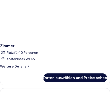
Zimmer
Platz für 10 Personen
Kostenloses WLAN
Weitere
Weitere Details
Details
für
Daten auswählen und Preise sehen
Zimmer