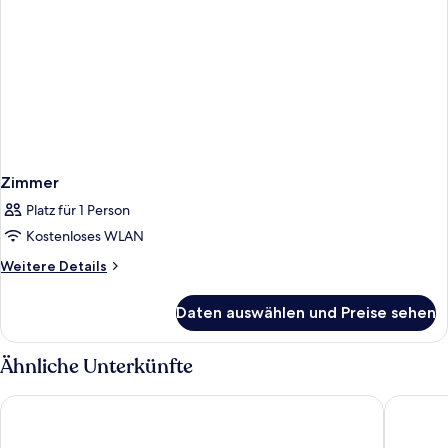
Zimmer
Platz für 1 Person
Kostenloses WLAN
Weitere
Weitere Details
Details
für
Daten auswählen und Preise sehen
Zimmer
Ähnliche Unterkünfte
Siam Mandarina Bangkok Suvarnabhumi Airport Hotel (Free Sh
Suvarnab