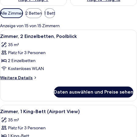
Verfügbare
Alle Zimmer
2 Betten
1 Bett
Filter
für
Anzeige von 15 von 15 Zimmern
Zimmer
Alle
Ein Hotelzimmer mit Bett, Schreibtisc
5
Zimmer, 2 Einzelbetten, Poolblick
Fotos
35 m²
für
Platz für 3 Personen
Zimmer,
2 Einzelbetten,
2 Einzelbetten
Poolblick
Kostenloses WLAN
anzeigen
Weitere
Weitere Details
Details
für
Daten auswählen und Preise sehen
Zimmer,
2 Einzelbetten,
Poolblick
Alle
Ein Hotelzimmer mit Bett, zwei Stühle
7
Zimmer, 1 King-Bett (Airport View)
Fotos
35 m²
für
Platz für 3 Personen
Zimmer,
1 King-
1 King-Bett