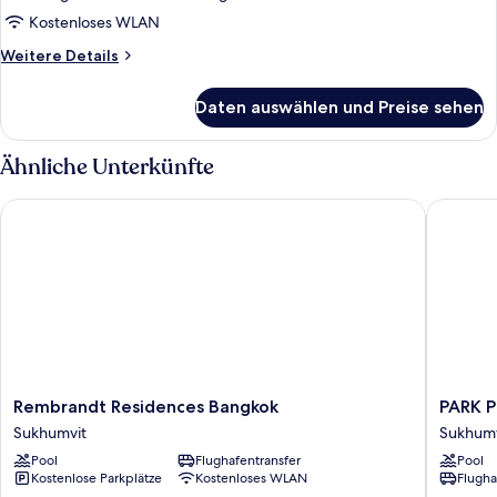
Room
Kostenloses WLAN
anzeigen
Weitere
Weitere Details
Details
für
Daten auswählen und Preise sehen
Family
Room
Ähnliche Unterkünfte
Rembrandt Residences Bangkok
PARK PL
Rembrandt
PARK
Rembrandt Residences Bangkok
PARK 
Residences
PLAZA
Sukhumvit
Sukhumv
Bangkok
BANGK
Pool
Flughafentransfer
Pool
Sukhumvit
SOI
Kostenlose Parkplätze
Kostenloses WLAN
Flugha
18