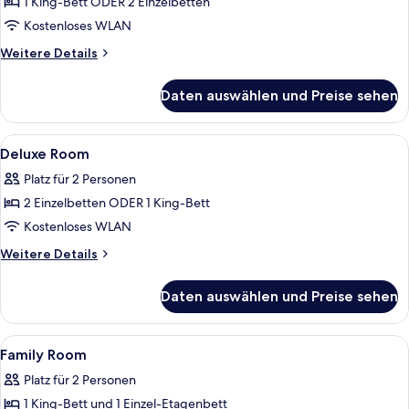
1 King-Bett ODER 2 Einzelbetten
Superior
Room
Kostenloses WLAN
anzeigen
Weitere
Weitere Details
Details
für
Daten auswählen und Preise sehen
Superior
Room
Alle
Zimmersafe, laptopgeeigneter Arbeit
5
Deluxe Room
Fotos
Platz für 2 Personen
für
2 Einzelbetten ODER 1 King-Bett
Deluxe
Room
Kostenloses WLAN
anzeigen
Weitere
Weitere Details
Details
für
Daten auswählen und Preise sehen
Deluxe
Room
Alle
Zimmersafe, laptopgeeigneter Arbeit
5
Family Room
Fotos
Platz für 2 Personen
für
1 King-Bett und 1 Einzel-Etagenbett
Family