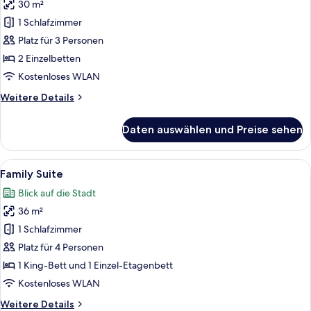
30 m²
Deluxe
Twin
1 Schlafzimmer
Bed
Platz für 3 Personen
anzeigen
2 Einzelbetten
Kostenloses WLAN
Weitere
Weitere Details
Details
für
Daten auswählen und Preise sehen
Deluxe
Twin
Bed
Alle
Ein Hotelzimmer mit Etagenbett, Dopp
5
Family Suite
Fotos
Blick auf die Stadt
für
36 m²
Family
Suite
1 Schlafzimmer
anzeigen
Platz für 4 Personen
1 King-Bett und 1 Einzel-Etagenbett
Kostenloses WLAN
Weitere
Weitere Details