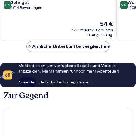
Sukhumv
8.4
9.0
Sehr gut
Wun
8,4
9,0
von
von
1.014 Bewertungen
1.50
10,
10,
Sehr
Wunder
Der
54 €
gut,
1.508
Preis
1.014
Bewert
inkl. Steuern & Gebühren
beträgt
Bewertungen
10. Aug.–11. Aug.
54 €
Ähnliche Unterkünfte vergleichen
Melde dich an, um verfügbare Rabatte und Vorteile
anzuzeigen. Mehr Prämien für noch mehr Abenteuer!
Anmelden
Jetzt kostenlos registrieren
Zur Gegend