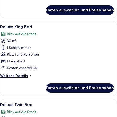
Details
für
Daten auswählen und Preise sehen
Premier
King
Bed
Alle
Ein Hotelzimmer mit einem großen Bett
14
Deluxe King Bed
Fotos
Blick auf die Stadt
für
30 m²
Deluxe
King
1 Schlafzimmer
Bed
Platz für 3 Personen
anzeigen
1 King-Bett
Kostenloses WLAN
Weitere
Weitere Details
Details
für
Daten auswählen und Preise sehen
Deluxe
King
Bed
Alle
Ein Hotelzimmer mit zwei Betten, eine
11
Deluxe Twin Bed
Fotos
Blick auf die Stadt
für