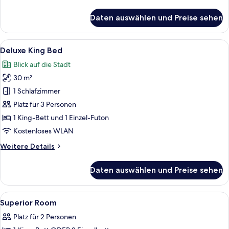
Details
für
Daten auswählen und Preise sehen
Superior
Connecting
Room
Alle
Deluxe King Bed | Zimmersafe, lapto
13
Deluxe King Bed
Fotos
Blick auf die Stadt
für
30 m²
Deluxe
King
1 Schlafzimmer
Bed
Platz für 3 Personen
anzeigen
1 King-Bett und 1 Einzel-Futon
Kostenloses WLAN
Weitere
Weitere Details
Details
für
Daten auswählen und Preise sehen
Deluxe
King
Bed
Alle
Zimmersafe, laptopgeeigneter Arbeit
6
Superior Room
Fotos
Platz für 2 Personen
für