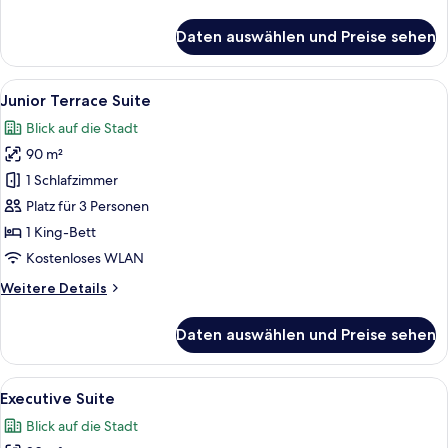
Details
für
Daten auswählen und Preise sehen
Family
Suite
Alle
Ein modernes Hotelzimmer mit einer Co
5
Junior Terrace Suite
Fotos
Blick auf die Stadt
für
90 m²
Junior
Terrace
1 Schlafzimmer
Suite
Platz für 3 Personen
anzeigen
1 King-Bett
Kostenloses WLAN
Weitere
Weitere Details
Details
für
Daten auswählen und Preise sehen
Junior
Terrace
Suite
Alle
Ein modernes Hotelzimmer mit einem gr
10
Executive Suite
Fotos
Blick auf die Stadt
für