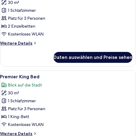
30 m²
Superior
Twin
1 Schlafzimmer
Bed
Platz für 3 Personen
anzeigen
2 Einzelbetten
Kostenloses WLAN
Weitere
Weitere Details
Details
für
Daten auswählen und Preise sehen
Superior
Twin
Bed
Alle
Ein Hotelzimmer mit einem großen Bett,
6
Premier King Bed
Fotos
Blick auf die Stadt
für
30 m²
Premier
King
1 Schlafzimmer
Bed
Platz für 3 Personen
anzeigen
1 King-Bett
Kostenloses WLAN
Weitere
Weitere Details