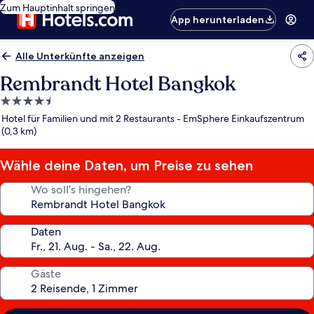
Zum Hauptinhalt springen
App herunterladen
Alle Unterkünfte anzeigen
Rembrandt Hotel Bangkok
4.5-
Sterne-
Hotel für Familien und mit 2 Restaurants - EmSphere Einkaufszentrum
Unterkunft
(0,3 km)
Wähle deine Daten, um Preise zu sehen
Wo soll’s hingehen?
Daten
Gäste