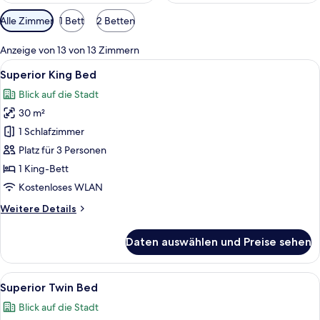
Verfügbare
Alle Zimmer
1 Bett
2 Betten
Filter
für
Anzeige von 13 von 13 Zimmern
Zimmer
Alle
Ein Hotelzimmer mit einem großen Bett
5
Superior King Bed
Fotos
Blick auf die Stadt
für
30 m²
Superior
King
1 Schlafzimmer
Bed
Platz für 3 Personen
anzeigen
1 King-Bett
Kostenloses WLAN
Weitere
Weitere Details
Details
für
Daten auswählen und Preise sehen
Superior
King
Bed
Alle
Ein Hotelzimmer mit zwei Betten, einem
5
Superior Twin Bed
Fotos
Blick auf die Stadt
für