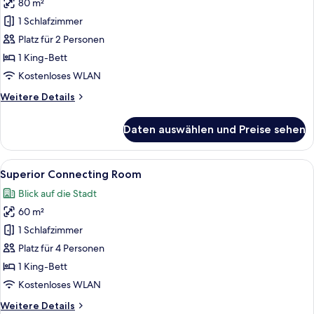
80 m²
Executive
Suite
1 Schlafzimmer
anzeigen
Platz für 2 Personen
1 King-Bett
Kostenloses WLAN
Weitere
Weitere Details
Details
für
Daten auswählen und Preise sehen
Executive
Suite
Alle
Ein Hotelzimmer mit einem großen Bett
5
Superior Connecting Room
Fotos
Blick auf die Stadt
für
60 m²
Superior
Connecting
1 Schlafzimmer
Room
Platz für 4 Personen
anzeigen
1 King-Bett
Kostenloses WLAN
Weitere
Weitere Details