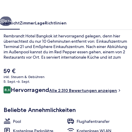
rück
Weiter
87+
Übersicht
Zimmer
Lage
Richtlinien
Rembrandt Hotel Bangkok ist hervorragend gelegen, denn hier
übernachtest du nur 10 Gehminuten entfernt von: Einkaufszentrum
Terminal 21 und EmSphere Einkaufszentrum. Nach einer Abkühlung
im Außenpool kannst du im Red Pepper essen gehen, einem von 2
Restaurants vor Ort. Es serviert internationale Küche und ist zum
Frühstück geöffnet. Eine Poolbar, Fitnessmöglichkeiten und eine
Terrasse gehören ebenfalls zum Angebot. Andere Reisende
Der
59 €
schätzen die fußläufige Entfernung zu den öffentlichen
aktuelle
inkl. Steuern & Gebühren
Verkehrsmitteln: Zur U-Bahn-Station Sukhumvit sind es 7 und zur S-
Preis
5. Sept.–6. Sept.
Bahn-Station Asok sind es 7 Gehminuten.
Fitnesscenter
beträgt
Bewertungen
Hervorragend
8,6
Alle 2.310 Bewertungen anzeigen
59 €.
8,6 von 10.
Beliebte Annehmlichkeiten
Pool
Flughafentransfer
Kostenlose Parkplätze
Kostenloses WLAN