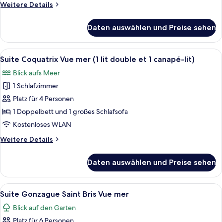
Weitere
Weitere Details
Details
für
Daten auswählen und Preise sehen
Superior-
Zimmer,
Meerblick
Alle
Ein ordentlich bezogenes Bett mit ei
5
Suite Coquatrix Vue mer (1 lit double et 1 canapé-lit)
Fotos
Blick aufs Meer
für
1 Schlafzimmer
Suite
Coquatrix
Platz für 4 Personen
Vue
1 Doppelbett und 1 großes Schlafsofa
mer
Kostenloses WLAN
(1
Weitere
Weitere Details
lit
Details
double
für
Daten auswählen und Preise sehen
Suite
et
Coquatrix
1
Vue
Alle
Ein Hotelzimmer mit einem großen Bett
canapé-
4
mer
Suite Gonzague Saint Bris Vue mer
Fotos
lit)
(1
Blick auf den Garten
lit
für
anzeigen
double
Platz für 6 Personen