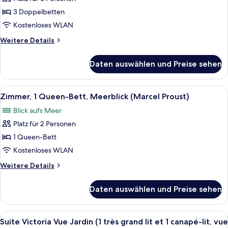
Suite
et
Gonzague
3 Doppelbetten
1
Saint
canapé-
Kostenloses WLAN
lit)
Bris
Weitere
Weitere Details
Vue
Details
mer
für
Daten auswählen und Preise sehen
Suite
anzeigen
Gonzague
Saint
Alle
Ein Hotelzimmer mit einem großen Bet
8
Bris
Zimmer, 1 Queen-Bett, Meerblick (Marcel Proust)
Fotos
Vue
Blick aufs Meer
mer
für
Platz für 2 Personen
Zimmer,
1
1 Queen-Bett
Queen-
Kostenloses WLAN
Bett,
Weitere
Weitere Details
Meerblick
Details
(Marcel
für
Daten auswählen und Preise sehen
Zimmer,
Proust)
1
anzeigen
Queen-
Alle
Ein Hotelzimmer mit einem großen Bet
5
Bett,
Suite Victoria Vue Jardin (1 très grand lit et 1 canapé-lit, vue
Fotos