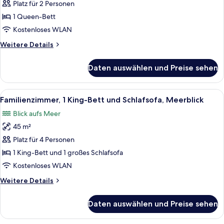
Zimmer,
Platz für 2 Personen
1
1 Queen-Bett
Queen-
Kostenloses WLAN
Bett,
Weitere
Weitere Details
Balkon,
Details
Meerblick
für
Daten auswählen und Preise sehen
Deluxe-
anzeigen
Zimmer,
1
Alle
Ein Hotelzimmer mit einem großen Bett
9
Queen-
Familienzimmer, 1 King-Bett und Schlafsofa, Meerblick
Fotos
Bett,
Blick aufs Meer
Balkon,
für
Meerblick
45 m²
Familienzimmer,
1 King-
Platz für 4 Personen
Bett
1 King-Bett und 1 großes Schlafsofa
und
Kostenloses WLAN
Schlafsofa,
Weitere
Weitere Details
Meerblick
Details
anzeigen
für
Daten auswählen und Preise sehen
Familienzimmer,
1 King-