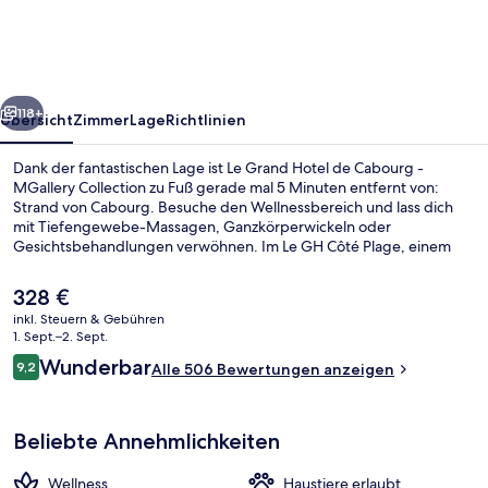
de
Cabourg
-
rück
Weiter
MGallery
118+
Übersicht
Zimmer
Lage
Richtlinien
Collection
Dank der fantastischen Lage ist Le Grand Hotel de Cabourg -
MGallery Collection zu Fuß gerade mal 5 Minuten entfernt von:
Strand von Cabourg. Besuche den Wellnessbereich und lass dich
mit Tiefengewebe-Massagen, Ganzkörperwickeln oder
Gesichtsbehandlungen verwöhnen. Im Le GH Côté Plage, einem
der 2 Restaurants, wird zum Mittagessen lokale Küche serviert. Als
weitere Highlights bietet dieses Hotel im luxuriösen Stil 2
Der
328 €
Bars/Lounges, eine Strandbar und eine Sauna. Andere Reisende
aktuelle
inkl. Steuern & Gebühren
lieben das hilfsbereite Personal.
Preis
1. Sept.–2. Sept.
Deluxe-Zimmer, 1 King-Bett, Terrasse, 
beträgt
Bewertungen
Wunderbar
9,2
Alle 506 Bewertungen anzeigen
328 €.
9,2 von 10.
Beliebte Annehmlichkeiten
Wellness
Haustiere erlaubt