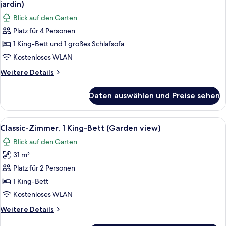
Meerblick
jardin)
(Marcel
für
Blick auf den Garten
Proust)
Suite
Platz für 4 Personen
Victoria
1 King-Bett und 1 großes Schlafsofa
Vue
Jardin
Kostenloses WLAN
(1
Weitere
Weitere Details
très
Details
für
grand
Daten auswählen und Preise sehen
Suite
lit
Victoria
et
Vue
Alle
Ein Hotelzimmer mit großem Fenster, e
12
1
Jardin
Classic-Zimmer, 1 King-Bett (Garden view)
Fotos
(1
canapé-
Blick auf den Garten
très
für
lit,
grand
31 m²
Classic-
vue
lit
Zimmer,
Platz für 2 Personen
et
jardin)
1 King-
1
1 King-Bett
anzeigen
canapé-
Bett
Kostenloses WLAN
lit,
(Garden
vue
Weitere
Weitere Details
view)
jardin)
Details