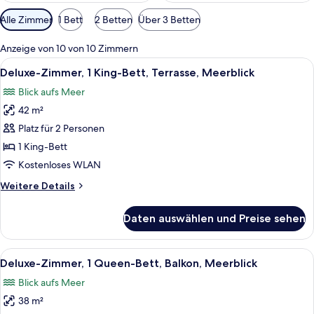
Verfügbare
Alle Zimmer
1 Bett
2 Betten
Über 3 Betten
Filter
für
Anzeige von 10 von 10 Zimmern
Zimmer
Alle
Deluxe-Zimmer, 1 King-Bett, Terrasse
10
Deluxe-Zimmer, 1 King-Bett, Terrasse, Meerblick
Fotos
Blick aufs Meer
für
42 m²
Deluxe-
Zimmer,
Platz für 2 Personen
1 King-
1 King-Bett
Bett,
Kostenloses WLAN
Terrasse,
Weitere
Weitere Details
Meerblick
Details
anzeigen
für
Daten auswählen und Preise sehen
Deluxe-
Zimmer,
1 King-
Alle
Ein Hotelzimmer mit Bett, Sessel, Tisc
10
Bett,
Deluxe-Zimmer, 1 Queen-Bett, Balkon, Meerblick
Fotos
Terrasse,
Blick aufs Meer
Meerblick
für
38 m²
Deluxe-