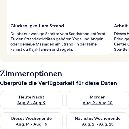
Glückseligkeit am Strand
Arbeit 
Du bist nur wenige Schritte vom Sandstrand entfernt.
Dieses H
Zu den Strandaktivitäten gehören Yoga und Angeln,
Erledig
oder genieße Massagen am Strand. In der Nähe
Center 
kannst du Kajak fahren und segeln.
Spa-Beh
Zimmeroptionen
Überprüfe die Verfügbarkeit für diese Daten
Überprüfe die Verfügbarkeit für heute Nacht, Aug. 8 - Aug. 9.
Überprüfe die Verfügbarkeit f
Heute Nacht
Morgen
Aug. 8 - Aug. 9
Aug. 9 - Aug. 10
Überprüfe die Verfügbarkeit für dieses Wochenende, Aug. 14 -
Überprüfe die Verfügbarkeit f
Dieses Wochenende
Nächstes Wochenende
Aug. 14 - Aug. 16
Aug. 21 - Aug. 23