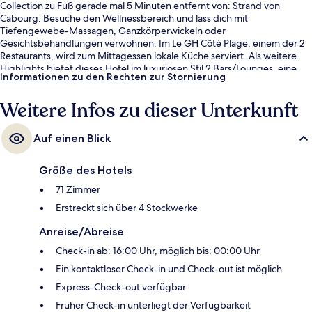
Collection zu Fuß gerade mal 5 Minuten entfernt von: Strand von
Cabourg. Besuche den Wellnessbereich und lass dich mit
Tiefengewebe-Massagen, Ganzkörperwickeln oder
Gesichtsbehandlungen verwöhnen. Im Le GH Côté Plage, einem der 2
Restaurants, wird zum Mittagessen lokale Küche serviert. Als weitere
Highlights bietet dieses Hotel im luxuriösen Stil 2 Bars/Lounges, eine
Informationen zu den Rechten zur Stornierung
Strandbar und eine Sauna. Andere Reisende lieben das hilfsbereite
Personal.
Weitere Infos zu dieser Unterkunft
Auf einen Blick
Größe des Hotels
71 Zimmer
Erstreckt sich über 4 Stockwerke
Anreise/Abreise
Check-in ab: 16:00 Uhr, möglich bis: 00:00 Uhr
Ein kontaktloser Check-in und Check-out ist möglich
Express-Check-out verfügbar
Früher Check-in unterliegt der Verfügbarkeit