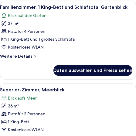
Bett
Alle
Ein Hotelzimmer mit einem großen Bet
14
und
Familienzimmer, 1 King-Bett und Schlafsofa, Gartenblick
Fotos
Schlafsofa,
Blick auf den Garten
Meerblick
für
37 m²
Familienzimmer,
1 King-
Platz für 4 Personen
Bett
1 King-Bett und 1 großes Schlafsofa
und
Kostenloses WLAN
Schlafsofa,
Weitere
Weitere Details
Gartenblick
Details
anzeigen
für
Daten auswählen und Preise sehen
Familienzimmer,
1 King-
Bett
Alle
Ein Hotelzimmer mit einem großen Bett
9
und
Superior-Zimmer, Meerblick
Fotos
Schlafsofa,
Blick aufs Meer
Gartenblick
für
36 m²
Superior-
Zimmer,
Platz für 2 Personen
Meerblick
1 King-Bett
anzeigen
Kostenloses WLAN