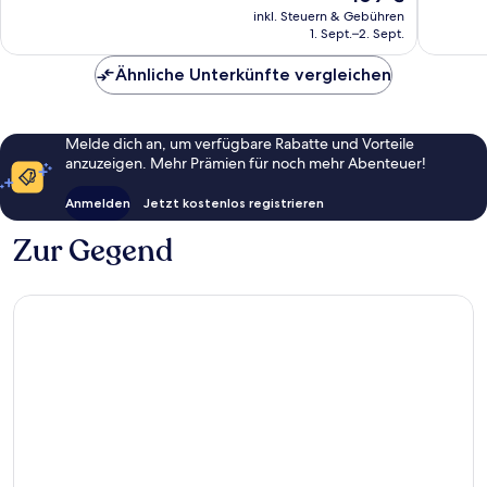
Preis
499
Bewert
inkl. Steuern & Gebühren
beträgt
Bewertungen
1. Sept.–2. Sept.
169 €
Ähnliche Unterkünfte vergleichen
Melde dich an, um verfügbare Rabatte und Vorteile
anzuzeigen. Mehr Prämien für noch mehr Abenteuer!
Anmelden
Jetzt kostenlos registrieren
Zur Gegend