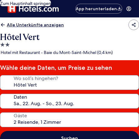
Zum Hauptinhalt springen
App herunterladen
Alle Unterkünfte anzeigen
Hôtel Vert
2.0-
Sterne-
Hotel mit Restaurant - Baie du Mont-Saint-Michel (0,4 km)
Unterkunft
Wähle deine Daten, um Preise zu sehen
Wo soll’s hingehen?
Daten
Gäste
Suchen