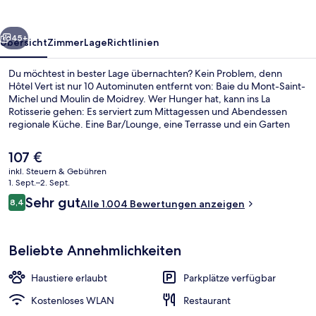
rück
Weiter
45+
Übersicht
Zimmer
Lage
Richtlinien
Du möchtest in bester Lage übernachten? Kein Problem, denn
Hôtel Vert ist nur 10 Autominuten entfernt von: Baie du Mont-Saint-
Michel und Moulin de Moidrey. Wer Hunger hat, kann ins La
Rotisserie gehen: Es serviert zum Mittagessen und Abendessen
regionale Küche. Eine Bar/Lounge, eine Terrasse und ein Garten
gehören ebenfalls zum Angebot. Anderen Reisenden gefallen das
hilfsbereite Personal und die Lage sehr gut.
Der
107 €
aktuelle
inkl. Steuern & Gebühren
Preis
1. Sept.–2. Sept.
Tägliches Frühstücksbuffet gegen Ge
beträgt
Bewertungen
Sehr gut
8,4
Alle 1.004 Bewertungen anzeigen
107 €.
8,4 von 10.
Beliebte Annehmlichkeiten
Haustiere erlaubt
Parkplätze verfügbar
Kostenloses WLAN
Restaurant