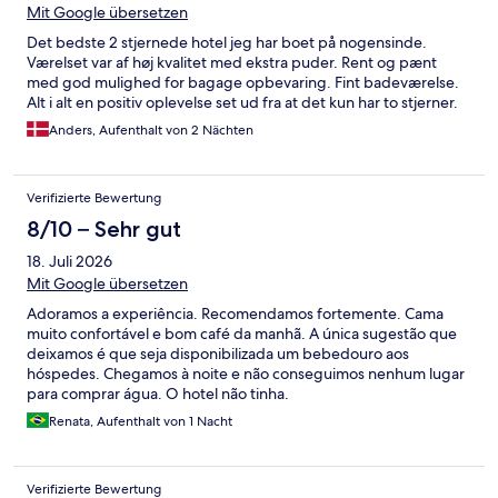
Mit Google übersetzen
Det bedste 2 stjernede hotel jeg har boet på nogensinde.
Værelset var af høj kvalitet med ekstra puder. Rent og pænt
med god mulighed for bagage opbevaring. Fint badeværelse.
Alt i alt en positiv oplevelse set ud fra at det kun har to stjerner.
Anders, Aufenthalt von 2 Nächten
Verifizierte Bewertung
8/10 – Sehr gut
18. Juli 2026
Mit Google übersetzen
Adoramos a experiência. Recomendamos fortemente. Cama
muito confortável e bom café da manhã. A única sugestão que
deixamos é que seja disponibilizada um bebedouro aos
hóspedes. Chegamos à noite e não conseguimos nenhum lugar
para comprar água. O hotel não tinha.
Renata, Aufenthalt von 1 Nacht
Verifizierte Bewertung