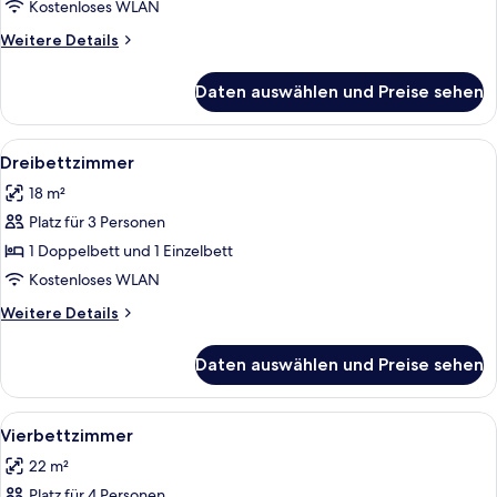
anzeigen
Kostenloses WLAN
Weitere
Weitere Details
Details
für
Daten auswählen und Preise sehen
Zimmer,
2 Einzelbetten
Alle
Ein Hotelzimmer mit zwei Einzelbette
3
Dreibettzimmer
Fotos
18 m²
für
Platz für 3 Personen
Dreibettzimmer
anzeigen
1 Doppelbett und 1 Einzelbett
Kostenloses WLAN
Weitere
Weitere Details
Details
für
Daten auswählen und Preise sehen
Dreibettzimmer
Alle
Ein Hotelzimmer mit zwei Einzelbette
2
Vierbettzimmer
Fotos
22 m²
für
Platz für 4 Personen