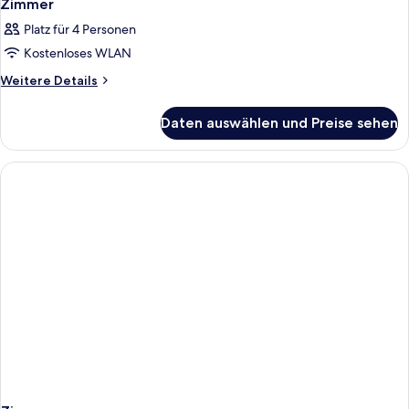
Zimmer
Platz für 4 Personen
Kostenloses WLAN
Weitere
Weitere Details
Details
für
Daten auswählen und Preise sehen
Zimmer