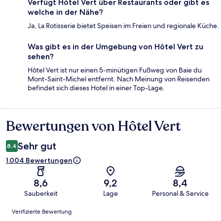
Verfügt Hôtel Vert über Restaurants oder gibt es
welche in der Nähe?
Ja, La Rotisserie bietet Speisen im Freien und regionale Küche.
Was gibt es in der Umgebung von Hôtel Vert zu
sehen?
Hôtel Vert ist nur einen 5-minütigen Fußweg von Baie du
Mont-Saint-Michel entfernt. Nach Meinung von Reisenden
befindet sich dieses Hotel in einer Top-Lage.
Bewertungen von Hôtel Vert
Bewertungen
Sehr gut
8,4
1.004 Bewertungen
8,6
9,2
8,4
Sauberkeit
Lage
Personal & Service
Bewertungen
Verifizierte Bewertung