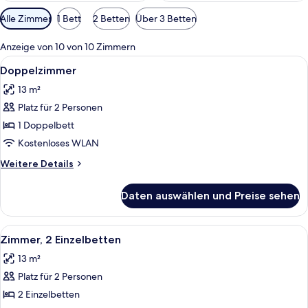
Verfügbare
Alle Zimmer
1 Bett
2 Betten
Über 3 Betten
Filter
für
Anzeige von 10 von 10 Zimmern
Zimmer
Alle
Ein Hotelzimmer mit Bett, Schreibtis
4
Doppelzimmer
Fotos
13 m²
für
Platz für 2 Personen
Doppelzimmer
anzeigen
1 Doppelbett
Kostenloses WLAN
Weitere
Weitere Details
Details
für
Daten auswählen und Preise sehen
Doppelzimmer
Alle
Ein Hotelzimmer mit zwei Betten, eine
5
Zimmer, 2 Einzelbetten
Fotos
13 m²
für
Platz für 2 Personen
Zimmer,
2 Einzelbetten
2 Einzelbetten