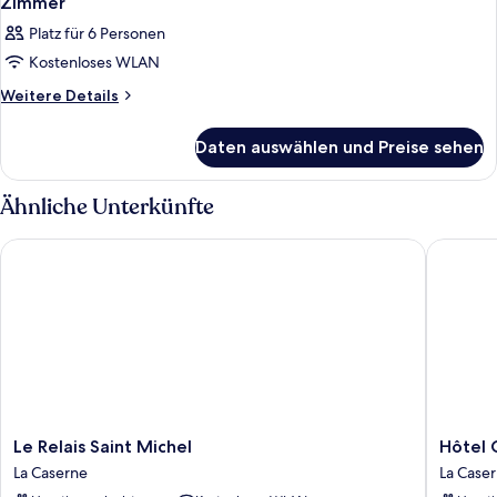
Zimmer
Platz für 6 Personen
Kostenloses WLAN
Weitere
Weitere Details
Details
für
Daten auswählen und Preise sehen
Zimmer
Ähnliche Unterkünfte
Le Relais Saint Michel
Hôtel Ga
Le
Hôtel
Le Relais Saint Michel
Hôtel 
Relais
Gabriel
La Caserne
La Case
Saint
La