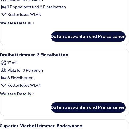
Vierbettzimmer
anzeigen
1 Doppelbett und 2 Einzelbetten
Kostenloses WLAN
Weitere
Weitere Details
Details
für
Daten auswählen und Preise sehen
Vierbettzimmer
Alle
Ein Hotelzimmer mit zwei Einzelbette
2
Dreibettzimmer, 3 Einzelbetten
Fotos
17 m²
für
Platz für 3 Personen
Dreibettzimmer,
3 Einzelbetten
3 Einzelbetten
anzeigen
Kostenloses WLAN
Weitere
Weitere Details
Details
für
Daten auswählen und Preise sehen
Dreibettzimmer,
3 Einzelbetten
Alle
Ein Hotelzimmer mit zwei Betten, ein
3
Superior-Vierbettzimmer, Badewanne