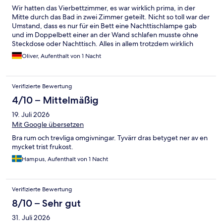
Wir hatten das Vierbettzimmer, es war wirklich prima, in der
Mitte durch das Bad in zwei Zimmer geteilt. Nicht so toll war der
Umstand, dass es nur für ein Bett eine Nachttischlampe gab
und im Doppelbett einer an der Wand schlafen musste ohne
Steckdose oder Nachttisch. Alles in allem trotzdem wirklich
prima, Preis-Leistung top und die Nähe zum Mont Saint Michel
Oliver, Aufenthalt von 1 Nacht
unschlagbar!
Verifizierte Bewertung
4/10 – Mittelmäßig
19. Juli 2026
Mit Google übersetzen
Bra rum och trevliga omgivningar. Tyvärr dras betyget ner av en
mycket trist frukost.
Hampus, Aufenthalt von 1 Nacht
Verifizierte Bewertung
8/10 – Sehr gut
31. Juli 2026