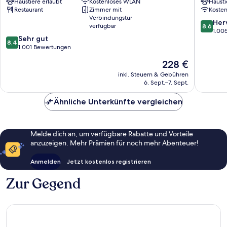
Haustiere erlaubt
Kostenloses WLAN
Hausti
Michel
Caserne
Restaurant
Zimmer mit
Koste
La
Verbindungstür
Caserne
8.6
Her
verfügbar
8,6
von
1.00
8.4
Sehr gut
10,
8,4
von
1.001 Bewertungen
Hervorr
10,
1.005
Der
228 €
Sehr
Bewert
Preis
gut,
inkl. Steuern & Gebühren
beträgt
6. Sept.–7. Sept.
1.001
228 €
Bewertungen
Ähnliche Unterkünfte vergleichen
Melde dich an, um verfügbare Rabatte und Vorteile
anzuzeigen. Mehr Prämien für noch mehr Abenteuer!
Anmelden
Jetzt kostenlos registrieren
Zur Gegend