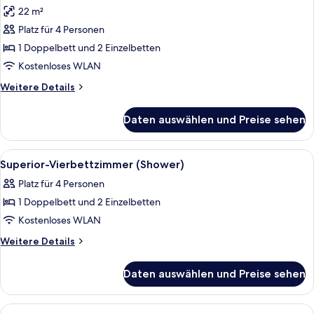
Fotos
22 m²
für
Platz für 4 Personen
Superior-
Vierbettzimmer,
1 Doppelbett und 2 Einzelbetten
Badewanne
Kostenloses WLAN
anzeigen
Weitere
Weitere Details
Details
für
Daten auswählen und Preise sehen
Superior-
Vierbettzimmer,
Badewanne
Alle
Ein Hotelzimmer mit Bett, Nachttisc
4
Superior-Vierbettzimmer (Shower)
Fotos
Platz für 4 Personen
für
1 Doppelbett und 2 Einzelbetten
Superior-
Vierbettzimmer
Kostenloses WLAN
(Shower)
Weitere
Weitere Details
anzeigen
Details
für
Daten auswählen und Preise sehen
Superior-
Vierbettzimmer
(Shower)
Alle
Schreibtisch, schallisolierte Zimmer, 