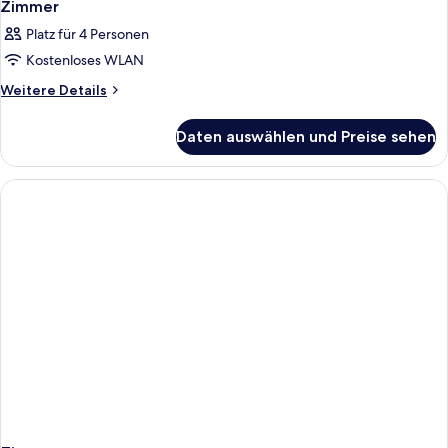
3
Zimmer
Fotos
Platz für 4 Personen
für
Kostenloses WLAN
Zimmer
anzeigen
Weitere
Weitere Details
Details
für
Daten auswählen und Preise sehen
Zimmer