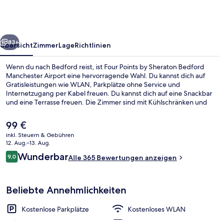
Sheraton
Bedford
Manchester
rück
Weiter
Airport
83+
Übersicht
Zimmer
Lage
Richtlinien
Wenn du nach Bedford reist, ist Four Points by Sheraton Bedford
Manchester Airport eine hervorragende Wahl. Du kannst dich auf
Gratisleistungen wie WLAN, Parkplätze ohne Service und
Internetzugang per Kabel freuen. Du kannst dich auf eine Snackbar
und eine Terrasse freuen. Die Zimmer sind mit Kühlschränken und
Mikrowellen versehen. Andere Reisende mögen das hilfsbereite
Personal und die Nähe zum Flughafen.
Der
99 €
aktuelle
inkl. Steuern & Gebühren
Preis
12. Aug.–13. Aug.
Lobby-Lounge
beträgt
Bewertungen
Wunderbar
9,0
Alle 365 Bewertungen anzeigen
99 €.
9,0 von 10.
Beliebte Annehmlichkeiten
Kostenlose Parkplätze
Kostenloses WLAN