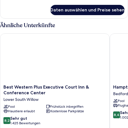
Details
für
Daten auswählen und Preise sehen
Standardzimmer,
2 Queen-
Betten
Ähnliche Unterkünfte
Best Western Plus Executive Court Inn & Conference Center
Hampton 
Best
Hampto
Best Western Plus Executive Court Inn &
Hampto
Western
Inn
Conference Center
Bedfor
Plus
&
Lower South Willow
Pool
Executive
Suites
Flugha
Court
Pool
Frühstück inbegriffen
Manches
Haustiere erlaubt
Kostenlose Parkplätze
Inn
Bedford
8.4
Seh
8,4
&
Bedford
von
1.00
8.2
Sehr gut
8,2
Conference
10,
von
1.425 Bewertungen
Center
Sehr