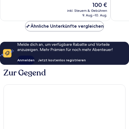
10,
Der
100 €
Lower
gut,
Sehr
Preis
South
1.002
gut,
inkl. Steuern & Gebühren
beträgt
Willow
Bewert
9. Aug.–10. Aug.
1.425
100 €
Bewertungen
Ähnliche Unterkünfte vergleichen
Melde dich an, um verfügbare Rabatte und Vorteile
anzuzeigen. Mehr Prämien für noch mehr Abenteuer!
Anmelden
Jetzt kostenlos registrieren
Zur Gegend