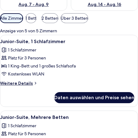
Aug. 7 - Aug. 9
Aug. 14 - Aug. 16
Verfügbare
Alle Zimmer
1 Bett
2 Betten
Über 3 Betten
Filter
für
Anzeige von 5 von 5 Zimmern
Zimmer
Alle
Ein Zimmer mit einem blauen Sofa, ei
4
Junior-Suite, 1 Schlafzimmer
Fotos
1 Schlafzimmer
für
Platz für 3 Personen
Junior-
Suite,
1 King-Bett und 1 großes Schlafsofa
1
Kostenloses WLAN
Schlafzimmer
Weitere
Weitere Details
anzeigen
Details
für
Daten auswählen und Preise sehen
Junior-
Suite,
1
Alle
Ein modernes Zimmer mit einem blauen
5
Schlafzimmer
Junior-Suite, Mehrere Betten
Fotos
1 Schlafzimmer
für
Platz für 5 Personen
Junior-