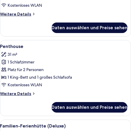
Kostenloses WLAN
Weitere
Weitere Details
Details
für
Daten auswählen und Preise sehen
Executive-
Suite
Alle
Ein ordentlich bezogenes Bett mit du
11
Penthouse
Fotos
31 m²
für
1 Schlafzimmer
Penthouse
anzeigen
Platz für 2 Personen
1 King-Bett und 1 großes Schlafsofa
Kostenloses WLAN
Weitere
Weitere Details
Details
für
Daten auswählen und Preise sehen
Penthouse
Alle
Ein Hotelzimmer mit einem großen Bett
17
Familien-Ferienhütte (Deluxe)
Fotos