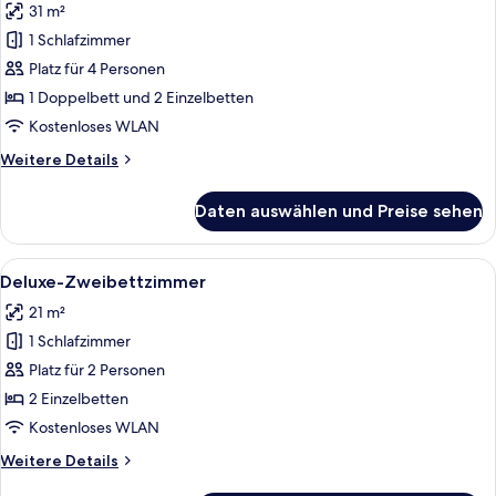
31 m²
für
1 Schlafzimmer
Familien-
Ferienhütte
Platz für 4 Personen
(Deluxe)
1 Doppelbett und 2 Einzelbetten
anzeigen
Kostenloses WLAN
Weitere
Weitere Details
Details
für
Daten auswählen und Preise sehen
Familien-
Ferienhütte
(Deluxe)
Alle
Ein Hotelzimmer mit zwei Betten, eine
13
Deluxe-Zweibettzimmer
Fotos
21 m²
für
1 Schlafzimmer
Deluxe-
Zweibettzimmer
Platz für 2 Personen
anzeigen
2 Einzelbetten
Kostenloses WLAN
Weitere
Weitere Details
Details