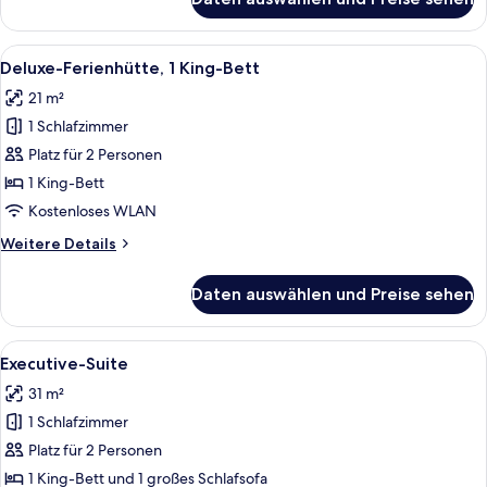
Standard-
Ferienhütte,
1 King-
Alle
Ein ordentlich bezogenes Bett mit wei
21
Bett
Deluxe-Ferienhütte, 1 King-Bett
Fotos
21 m²
für
1 Schlafzimmer
Deluxe-
Ferienhütte,
Platz für 2 Personen
1 King-
1 King-Bett
Bett
Kostenloses WLAN
anzeigen
Weitere
Weitere Details
Details
für
Daten auswählen und Preise sehen
Deluxe-
Ferienhütte,
1 King-
Alle
Ein Hotelzimmer mit einer Sitzecke, e
12
Bett
Executive-Suite
Fotos
31 m²
für
1 Schlafzimmer
Executive-
Suite
Platz für 2 Personen
anzeigen
1 King-Bett und 1 großes Schlafsofa