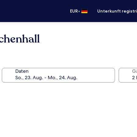
•
EUR
Unterkunft registr
chenhall
Daten
G