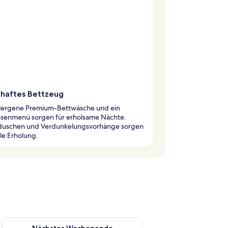
haftes Bettzeug
lergene Premium-Bettwäsche und ein
ssenmenü sorgen für erholsame Nächte.
uschen und Verdunkelungsvorhänge sorgen
ale Erholung.
es Wochenende, Aug. 14 - Aug. 16.
Überprüfe die Verfügbarkeit für nächstes Wochenende, Aug. 2
Nächstes Wochenende