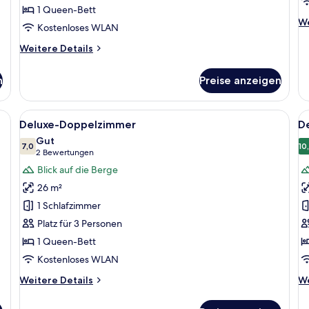
1 Queen-Bett
a
We
We
Kostenloses WLAN
De
fü
Weitere
Weitere Details
De
Details
Do
für
n
Preise anzeigen
zu
Deluxe-
Ei
Doppelzimmer
Ba
zur
ßen Bett, einem Schreibtisch mit Stuhl, einem Fernseher und einem Fenster
Alle
Ein modernes Hotelzimmer mit einem gr
Al
8
Einzelnutzung
Deluxe-Doppelzimmer
D
Fotos
F
Gut
für
7,0
f
10
7,0 von 10
(2
2 Bewertungen
Deluxe-
D
Bewertungen)
Blick auf die Berge
Doppelzimmer
D
26 m²
anzeigen
B
1 Schlafzimmer
a
Platz für 3 Personen
1 Queen-Bett
Kostenloses WLAN
Weitere
We
Weitere Details
We
Details
De
für
fü