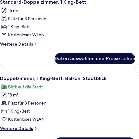
5
Stadtblick
Standard-Doppelzimmer, 1 King-Bett
Fotos
15 m²
für
Platz für 3 Personen
Standard-
Doppelzimmer,
1 King-Bett
1 King-
Kostenloses WLAN
Bett
Weitere
Weitere Details
anzeigen
Details
für
Daten auswählen und Preise sehen
Standard-
Doppelzimmer,
1 King-
Alle
Doppelzimmer, 1 King-Bett, Balkon, St
7
Bett
Doppelzimmer, 1 King-Bett, Balkon, Stadtblick
Fotos
Blick auf die Stadt
für
18 m²
Doppelzimmer,
1 King-
Platz für 3 Personen
Bett,
1 King-Bett
Balkon,
Kostenloses WLAN
Stadtblick
Weitere
Weitere Details
anzeigen
Details