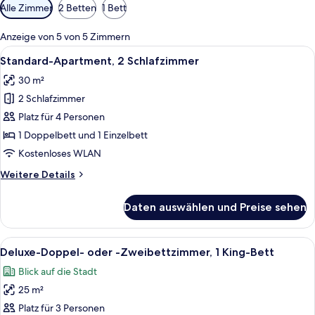
Verfügbare
Alle Zimmer
2 Betten
1 Bett
Filter
für
Anzeige von 5 von 5 Zimmern
Zimmer
Alle
Ein Hotelzimmer mit zwei Betten, ein
7
Standard-Apartment, 2 Schlafzimmer
Fotos
30 m²
für
2 Schlafzimmer
Standard-
Apartment,
Platz für 4 Personen
2 Schlafzimmer
1 Doppelbett und 1 Einzelbett
anzeigen
Kostenloses WLAN
Weitere
Weitere Details
Details
für
Daten auswählen und Preise sehen
Standard-
Apartment,
2 Schlafzimmer
Alle
Ein Hotelzimmer mit zwei Betten, ein
8
Deluxe-Doppel- oder -Zweibettzimmer, 1 King-Bett
Fotos
Blick auf die Stadt
für
25 m²
Deluxe-
Doppel-
Platz für 3 Personen