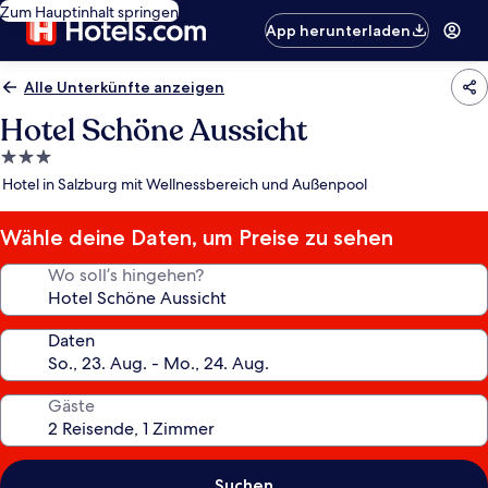
Zum Hauptinhalt springen
App herunterladen
Alle Unterkünfte anzeigen
Hotel Schöne Aussicht
3.0-
Sterne-
Hotel in Salzburg mit Wellnessbereich und Außenpool
Unterkunft
Wähle deine Daten, um Preise zu sehen
Wo soll’s hingehen?
Daten
Gäste
Suchen