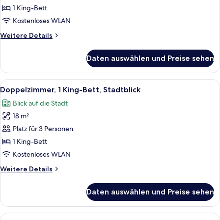
oder
1 King-Bett
-
Kostenloses WLAN
Zweibettzimmer,
Weitere
Weitere Details
1 King-
Details
Bett
für
Daten auswählen und Preise sehen
Deluxe-
anzeigen
Doppel-
oder
Alle
Ein modernes Hotelzimmer mit einem gr
8
-
Doppelzimmer, 1 King-Bett, Stadtblick
Fotos
Zweibettzimmer,
Blick auf die Stadt
1 King-
für
Bett
18 m²
Doppelzimmer,
1 King-
Platz für 3 Personen
Bett,
1 King-Bett
Stadtblick
Kostenloses WLAN
anzeigen
Weitere
Weitere Details
Details
für
Daten auswählen und Preise sehen
Doppelzimmer,
1 King-
Bett,
Alle
Ein Hotelzimmer mit zwei Betten, ein