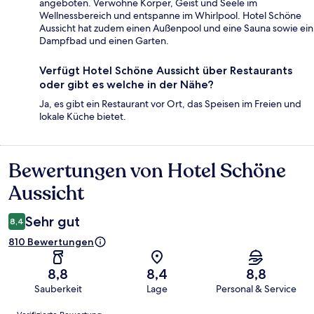
angeboten. Verwöhne Körper, Geist und Seele im
Wellnessbereich und entspanne im Whirlpool. Hotel Schöne
Aussicht hat zudem einen Außenpool und eine Sauna sowie ein
Dampfbad und einen Garten.
Verfügt Hotel Schöne Aussicht über Restaurants
oder gibt es welche in der Nähe?
Ja, es gibt ein Restaurant vor Ort, das Speisen im Freien und
lokale Küche bietet.
Bewertungen von Hotel Schöne
Bewertungen
Aussicht
Sehr gut
8,4
810 Bewertungen
8,8
8,4
8,8
Sauberkeit
Lage
Personal & Service
Bewertungen