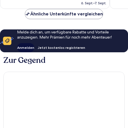
beträgt
6. Sept.–7. Sept.
367
Bewert
145 €
Bewertungen
Ähnliche Unterkünfte vergleichen
Melde dich an, um verfügbare Rabatte und Vorteile
anzuzeigen. Mehr Prämien für noch mehr Abenteuer!
Anmelden
Jetzt kostenlos registrieren
Zur Gegend