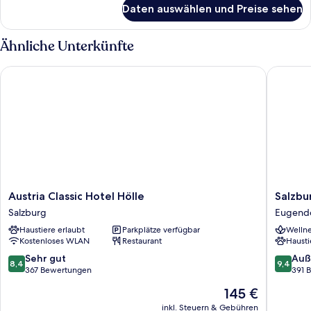
für
Daten auswählen und Preise sehen
Doppelzimmer,
1 King-
Bett,
Ähnliche Unterkünfte
Balkon,
Stadtblick
Austria Classic Hotel Hölle
Salzburg
Austria
Salzbur
Austria Classic Hotel Hölle
Salzbu
Classic
Hotel
Salzburg
Eugend
Hotel
Holznerw
Haustiere erlaubt
Parkplätze verfügbar
Wellne
Hölle
Eugendo
Kostenloses WLAN
Restaurant
Hausti
Salzburg
8.4
9.4
Sehr gut
Auß
8,4
9,4
von
von
367 Bewertungen
391 
10,
10,
Der
145 €
Sehr
Außerge
Preis
gut,
391
inkl. Steuern & Gebühren