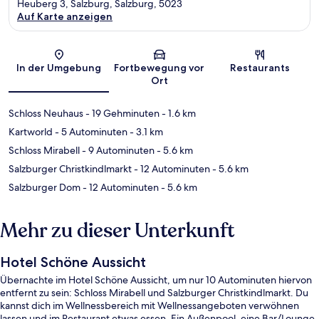
Heuberg 3, Salzburg, Salzburg, 5023
Auf Karte anzeigen
Karte
In der Umgebung
Fortbewegung vor
Restaurants
Ort
Schloss Neuhaus
- 19 Gehminuten
- 1.6 km
Kartworld
- 5 Autominuten
- 3.1 km
Schloss Mirabell
- 9 Autominuten
- 5.6 km
Salzburger Christkindlmarkt
- 12 Autominuten
- 5.6 km
Salzburger Dom
- 12 Autominuten
- 5.6 km
Mehr zu dieser Unterkunft
Hotel Schöne Aussicht
Übernachte im Hotel Schöne Aussicht, um nur 10 Autominuten hiervon
entfernt zu sein: Schloss Mirabell und Salzburger Christkindlmarkt. Du
kannst dich im Wellnessbereich mit Wellnessangeboten verwöhnen
lassen und im Restaurant etwas essen. Ein Außenpool, eine Bar/Lounge