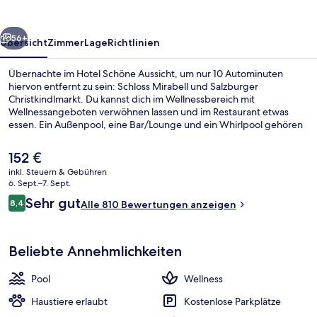
rück
Weiter
56+
Übersicht
Zimmer
Lage
Richtlinien
Übernachte im Hotel Schöne Aussicht, um nur 10 Autominuten
hiervon entfernt zu sein: Schloss Mirabell und Salzburger
Christkindlmarkt. Du kannst dich im Wellnessbereich mit
Wellnessangeboten verwöhnen lassen und im Restaurant etwas
essen. Ein Außenpool, eine Bar/Lounge und ein Whirlpool gehören
zu den weiteren Highlights. Andere Reisende haben viel Gutes über
das hilfsbereite Personal zu berichten.
Der
152 €
aktuelle
inkl. Steuern & Gebühren
Preis
6. Sept.–7. Sept.
Außenpool, Liegestühle
beträgt
Bewertungen
Sehr gut
8,4
Alle 810 Bewertungen anzeigen
152 €.
8,4 von 10.
Beliebte Annehmlichkeiten
Pool
Wellness
Haustiere erlaubt
Kostenlose Parkplätze