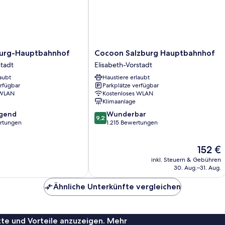
Cocoon
burg-Hauptbahnhof
Cocoon Salzburg Hauptbahnhof
Salzburg
stadt
Elisabeth-Vorstadt
f
Hauptbahnhof
aubt
Haustiere erlaubt
Elisabeth-
erfügbar
Parkplätze verfügbar
Vorstadt
 WLAN
Kostenloses WLAN
Klimaanlage
9.2
agend
Wunderbar
9,2
von
rtungen
1.215 Bewertungen
10,
,
Wunderbar,
Der
152 €
1.215
Preis
Bewertungen
inkl. Steuern & Gebühren
beträgt
30. Aug.–31. Aug.
152 €
Ähnliche Unterkünfte vergleichen
te und Vorteile anzuzeigen. Mehr