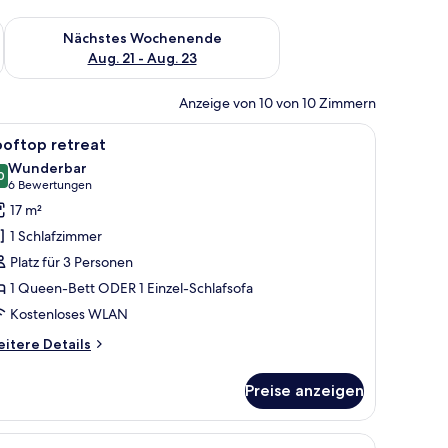
es Wochenende, Aug. 14 - Aug. 16.
Überprüfe die Verfügbarkeit für nächstes Wochenende, Aug. 2
Nächstes Wochenende
Aug. 21 - Aug. 23
Anzeige von 10 von 10 Zimmern
h mit Spiegel, Fernseher und Bad mit Waschbecken und Spiegel.
le
Ein modernes Hotelzimmer mit einem großen 
8
ooftop retreat
otos
Wunderbar
ür
0
9,0 von 10
(6
6 Bewertungen
ooftop
Bewertungen)
17 m²
etreat
1 Schlafzimmer
nzeigen
Platz für 3 Personen
1 Queen-Bett ODER 1 Einzel-Schlafsofa
Kostenloses WLAN
itere
itere Details
tails
r
Preise anzeigen
oftop
treat
roßen Bett, einem Nachttisch, einem Flachbildfernseher, einem integrierten
le
Ein modernes Hotelzimmer mit Schminktisch, e