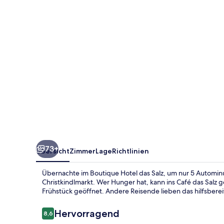
73+
Übersicht
Zimmer
Lage
Richtlinien
Übernachte im Boutique Hotel das Salz, um nur 5 Autominut
Christkindlmarkt. Wer Hunger hat, kann ins Café das Salz g
Frühstück geöffnet. Andere Reisende lieben das hilfsberei
Bewertungen
Hervorragend
8,6
8,6 von 10.