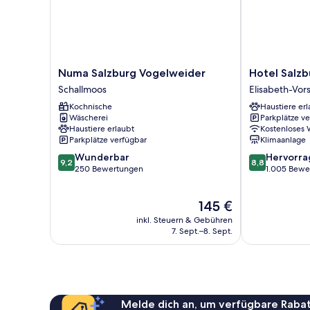
Balcony
Numa
Hotel
Numa Salzburg Vogelweider
Hotel Salz
Salzburg
Salzburg-
Schallmoos
Elisabeth-Vor
Vogelweider
Hauptbahnho
Kochnische
Haustiere erl
Schallmoos
Elisabeth-
Wäscherei
Parkplätze v
Vorstadt
Haustiere erlaubt
Kostenloses
Parkplätze verfügbar
Klimaanlage
9.2
8.8
Wunderbar
Hervorr
9,2
8,8
von
von
250 Bewertungen
1.005 Bewe
10,
10,
Wunderbar,
Hervorragend
Der
145 €
250
1.005
Preis
Bewertungen
Bewertungen
inkl. Steuern & Gebühren
beträgt
7. Sept.–8. Sept.
145 €
Melde dich an, um verfügbare Rabat