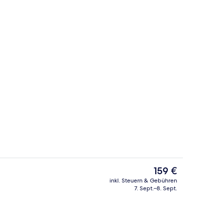
ch
Sitzecke in der Lobby
Der
159 €
aktuelle
inkl. Steuern & Gebühren
Preis
7. Sept.–8. Sept.
way | Zimmersafe, Verdunkelungsvorhänge, Babybetten, kostenloses WLAN
Haartrockner, Handtücher
beträgt
159 €.