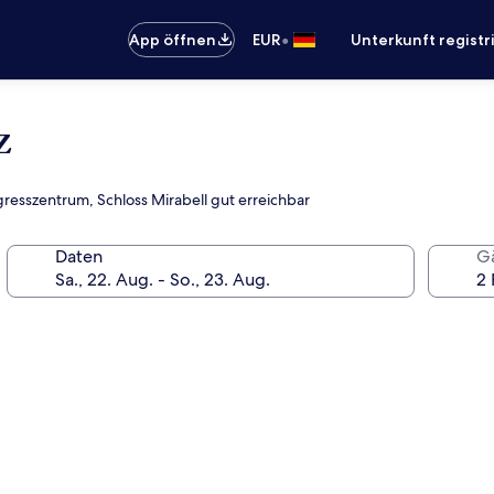
•
App öffnen
EUR
Unterkunft registr
z
resszentrum, Schloss Mirabell gut erreichbar
Daten
G