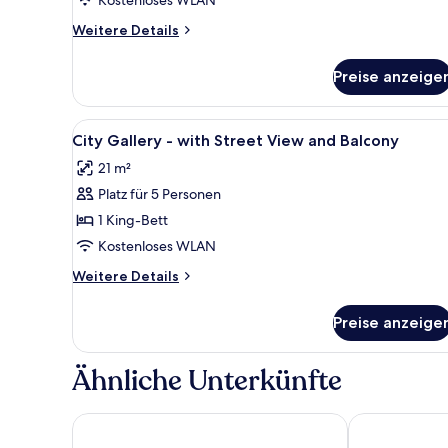
Weitere
Weitere Details
Details
für
Preise anzeige
Putting
Green
Suite
Alle
Zimmersafe, Verdunkelungsvo
7
City Gallery - with Street View and Balcony
Fotos
21 m²
für
Platz für 5 Personen
City
Gallery
1 King-Bett
-
Kostenloses WLAN
with
Weitere
Weitere Details
Street
Details
View
für
Preise anzeige
City
and
Gallery
Balcony
-
Ähnliche Unterkünfte
anzeigen
with
Street
View
Numa Salzburg Vogelweider
Hotel Salzbu
and