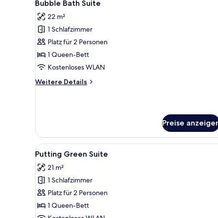
8
Bubble Bath Suite
Fotos
22 m²
für
1 Schlafzimmer
Bubble
Bath
Platz für 2 Personen
Suite
1 Queen-Bett
anzeigen
Kostenloses WLAN
Weitere
Weitere Details
Details
für
Bubble
Bath
Preise anzeige
Suite
Alle
Ein modernes Hotelzimmer mit 
10
Putting Green Suite
Fotos
21 m²
für
1 Schlafzimmer
Putting
Green
Platz für 2 Personen
Suite
1 Queen-Bett
anzeigen
Kostenloses WLAN