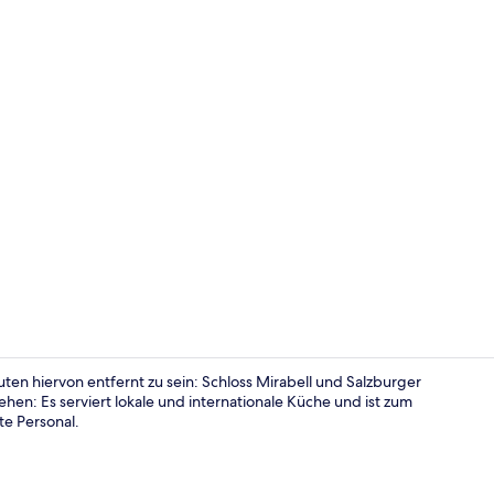
Außenberei
en hiervon entfernt zu sein: Schloss Mirabell und Salzburger
ehen: Es serviert lokale und internationale Küche und ist zum
te Personal.
Urban Hidea