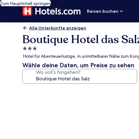
Zum Hauptinhalt springen
Reisen buchen
Alle Unterkünfte anzeigen
Boutique Hotel das Sal
3.0-
Sterne-
Hotel für Abenteuerlustige, in unmittelbarer Nähe zum Kong
Unterkunft
Wähle deine Daten, um Preise zu sehen
Wo soll’s hingehen?
Fotogalerie
von
Boutique
Hotel
das
Salz