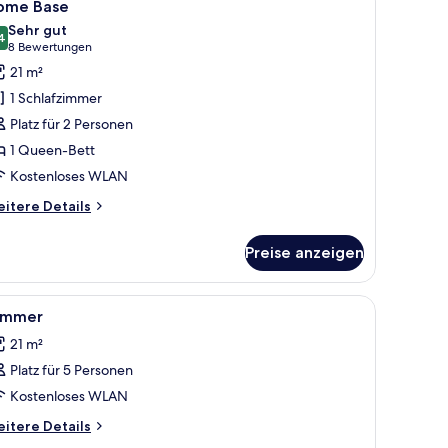
6
ome Base
otos
Sehr gut
ür
4
8,4 von 10
(8
8 Bewertungen
ome
Bewertungen)
21 m²
ase
1 Schlafzimmer
nzeigen
Platz für 2 Personen
1 Queen-Bett
Kostenloses WLAN
itere
itere Details
tails
r
Preise anzeigen
ome
se
Gläsern und einem durchgegangenen Türspalt sichtbar liegenden Badezimmer.
 Babybetten, kostenloses WLAN
le
Zimmersafe, Verdunkelungsvorhänge, Babybe
7
immer
otos
21 m²
ür
Platz für 5 Personen
immer
nzeigen
Kostenloses WLAN
itere
itere Details
tails