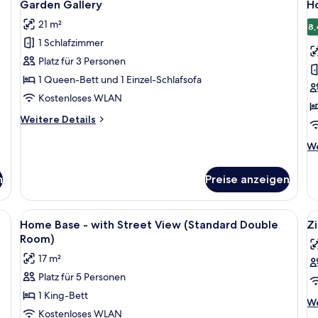
11
Garden Gallery
H
Fotos
F
21 m²
für
f
8,
1 Schlafzimmer
Garden
H
Gallery
B
Platz für 3 Personen
anzeigen
a
1 Queen-Bett und 1 Einzel-Schlafsofa
Kostenloses WLAN
Weitere
Weitere Details
Details
für
We
We
Garden
De
Gallery
fü
n
Preise anzeigen
H
Ba
einem großen Bett, einem Schreibtisch mit Stuhl, einem kleinen Tisch mit 
Alle
Zimmersafe, Verdunkelungsvorhänge,
Al
7
Home Base - with Street View (Standard Double
Z
Fotos
F
Room)
für
f
17 m²
Home
Z
Platz für 5 Personen
Base
a
1 King-Bett
-
We
We
with
Kostenloses WLAN
De