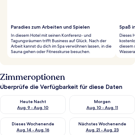
Paradies zum Arbeiten und Spielen
Spaß i
In diesem Hotel mit seinen Konferenz- und
Dieses H
Tagungsräumen trifft Business auf Glück. Nach der
kostenl
Arbeit kannst du dich im Spa verwöhnen lassen, in die
diesem 
Sauna gehen oder Fitnesskurse besuchen.
Wasserab
Zimmeroptionen
Überprüfe die Verfügbarkeit für diese Daten
Überprüfe die Verfügbarkeit für heute Nacht, Aug. 9 - Aug. 10
Überprüfe die Verfügbarkeit fü
Heute Nacht
Morgen
Aug. 9 - Aug. 10
Aug. 10 - Aug. 11
Überprüfe die Verfügbarkeit für dieses Wochenende, Aug. 14 -
Überprüfe die Verfügbarkeit f
Dieses Wochenende
Nächstes Wochenende
Aug. 14 - Aug. 16
Aug. 21 - Aug. 23