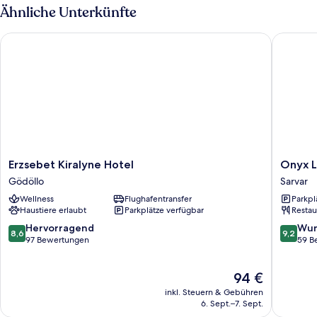
Ähnliche Unterkünfte
Erzsebet Kiralyne Hotel
Onyx Lux
Erzsebet
Onyx
Erzsebet Kiralyne Hotel
Onyx L
Kiralyne
Luxury
Gödöllo
Sarvar
Hotel
Sarvar
Wellness
Flughafentransfer
Parkpl
Gödöllo
Haustiere erlaubt
Parkplätze verfügbar
Restau
8.6
9.2
Hervorragend
Wun
8,6
9,2
von
von
97 Bewertungen
59 B
10,
10,
Hervorragend,
Wunder
Der
94 €
97
59
Preis
Bewertungen
Bewert
inkl. Steuern & Gebühren
beträgt
6. Sept.–7. Sept.
94 €