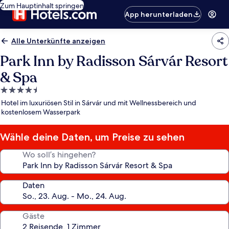
Zum Hauptinhalt springen
App herunterladen
Alle Unterkünfte anzeigen
Park Inn by Radisson Sárvár Resort
& Spa
4.5-
Sterne-
Hotel im luxuriösen Stil in Sárvár und mit Wellnessbereich und
Unterkunft
kostenlosem Wasserpark
Wähle deine Daten, um Preise zu sehen
Wo soll’s hingehen?
Daten
Gäste