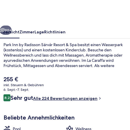
Radisson
Sárvár
Resort
rück
Weiter
&
90+
Übersicht
Zimmer
Lage
Richtlinien
Spa
Park Inn by Radisson Sárvár Resort & Spa besitzt einen Wasserpark
(kostenlos) und einen kostenlosen Kinderclub. Besuche den
Wellnessbereich und lass dich mit Massagen, Aromatherapie oder
ayurvedischen Anwendungen verwöhnen. Im La Caraffa wird
Frühstück, Mittagessen und Abendessen serviert. Als weitere
Highlights bietet dieses Hotel im luxuriösen Stil 6 Außenpools, eine
Loungebar und ein Fitnesscenter.
Der
255 €
aktuelle
inkl. Steuern & Gebühren
Preis
6. Sept.–7. Sept.
6 Außenpools
beträgt
Bewertungen
Sehr gut
8,2
Alle 224 Bewertungen anzeigen
255 €.
8,2 von 10.
Beliebte Annehmlichkeiten
Pool
Wellness