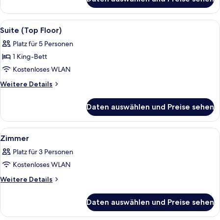
Suite,
1
Schlafzimmer
Alle
Ein Hotelzimmer mit einem großen Bett
6
Suite (Top Floor)
Fotos
Platz für 5 Personen
für
1 King-Bett
Suite
(Top
Kostenloses WLAN
Floor)
Weitere
Weitere Details
anzeigen
Details
für
Daten auswählen und Preise sehen
Suite
(Top
Floor)
Alle
Ein Hotelzimmer mit einem Bett, einem
18
Zimmer
Fotos
Platz für 3 Personen
für
Kostenloses WLAN
Zimmer
anzeigen
Weitere
Weitere Details
Details
für
Daten auswählen und Preise sehen
Zimmer