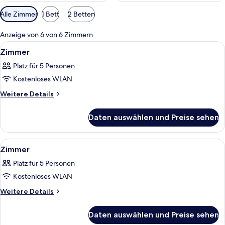
Verfügbare
Alle Zimmer
1 Bett
2 Betten
Filter
für
Anzeige von 6 von 6 Zimmern
Zimmer
Alle
Ein Hotelzimmer mit einem großen Bett
12
Zimmer
Fotos
Platz für 5 Personen
für
Kostenloses WLAN
Zimmer
anzeigen
Weitere
Weitere Details
Details
für
Daten auswählen und Preise sehen
Zimmer
Alle
Ein Hotelzimmer mit einem großen Bett,
5
Zimmer
Fotos
Platz für 5 Personen
für
Kostenloses WLAN
Zimmer
anzeigen
Weitere
Weitere Details
Details
für
Daten auswählen und Preise sehen
Zimmer