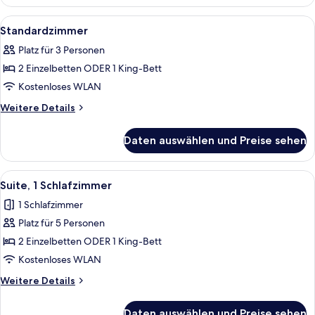
Alle
Ein Hotelzimmer mit Bett, Schreibtisc
6
Standardzimmer
Fotos
Platz für 3 Personen
für
2 Einzelbetten ODER 1 King-Bett
Standardzimmer
anzeigen
Kostenloses WLAN
Weitere
Weitere Details
Details
für
Daten auswählen und Preise sehen
Standardzimmer
Alle
Ein Hotelzimmer mit Bett, Schreibtisc
5
Suite, 1 Schlafzimmer
Fotos
1 Schlafzimmer
für
Platz für 5 Personen
Suite,
1
2 Einzelbetten ODER 1 King-Bett
Schlafzimmer
Kostenloses WLAN
anzeigen
Weitere
Weitere Details
Details
für
Daten auswählen und Preise sehen