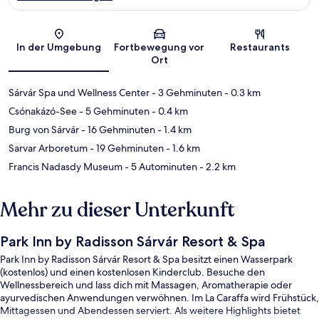
Karte
In der Umgebung
Fortbewegung vor
Restaurants
Ort
Sárvár Spa und Wellness Center
- 3 Gehminuten
- 0.3 km
Csónakázó-See
- 5 Gehminuten
- 0.4 km
Burg von Sárvár
- 16 Gehminuten
- 1.4 km
Sarvar Arboretum
- 19 Gehminuten
- 1.6 km
Francis Nadasdy Museum
- 5 Autominuten
- 2.2 km
Mehr zu dieser Unterkunft
Park Inn by Radisson Sárvár Resort & Spa
Park Inn by Radisson Sárvár Resort & Spa besitzt einen Wasserpark
(kostenlos) und einen kostenlosen Kinderclub. Besuche den
Wellnessbereich und lass dich mit Massagen, Aromatherapie oder
ayurvedischen Anwendungen verwöhnen. Im La Caraffa wird Frühstück,
Mittagessen und Abendessen serviert. Als weitere Highlights bietet