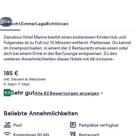
rück
Weiter
74+
Übersicht
Zimmer
Lage
Richtlinien
Danubius Hotel Marina besitzt einen kostenlosen Kinderclub und
Folgendes ist zu Fuß nur 10 Minuten entfernt: Plattensee. Du kannst
im Innenpool baden, in einem der 2 Restaurants etwas essen oder
dich bei einem Drink in der Bar/Lounge entspannen. Zu den
weiteren Annehmlichkeiten dieses Hotels mit All-inclusive-
Leistungen gehören Fitnessmöglichkeiten, eine Sauna und ein
Außenpool (je nach Saison geöffnet).
Der
185 €
aktuelle
inkl. Steuern & Gebühren
Preis
6. Sept.–7. Sept.
Innenpool, Außenpool (je nach Saison
beträgt
Bewertungen
Sehr gut
8,0
Alle 82 Bewertungen anzeigen
185 €.
8,0 von 10.
Beliebte Annehmlichkeiten
Pool
Parkplätze verfügbar
Kostenloses WLAN
Restaurant