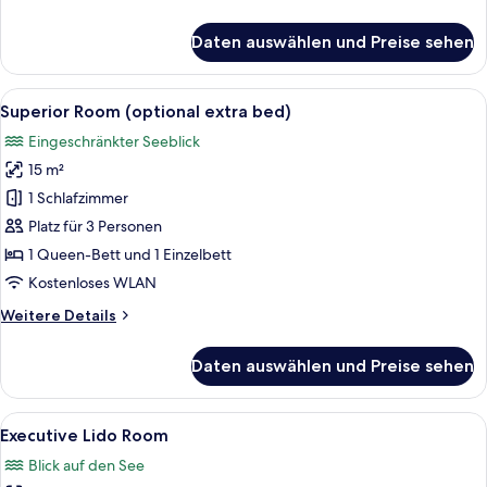
Details
für
Daten auswählen und Preise sehen
Superior-
Apartment
Alle
Ein Hotelzimmer mit Bett, Schreibtisc
5
Superior Room (optional extra bed)
Fotos
Eingeschränkter Seeblick
für
15 m²
Superior
Room
1 Schlafzimmer
(optional
Platz für 3 Personen
extra
1 Queen-Bett und 1 Einzelbett
bed)
Kostenloses WLAN
anzeigen
Weitere
Weitere Details
Details
für
Daten auswählen und Preise sehen
Superior
Room
(optional
Alle
Ein Hotelzimmer mit einem Bett, einem
5
extra
Executive Lido Room
Fotos
bed)
Blick auf den See
für