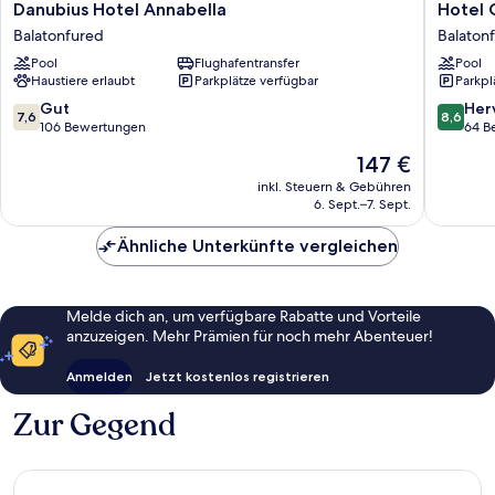
Danubius
Hotel
Danubius Hotel Annabella
Hotel 
Hotel
Golden
Balatonfured
Balaton
Annabella
Lake
Pool
Flughafentransfer
Pool
Balatonfured
Resort
Haustiere erlaubt
Parkplätze verfügbar
Parkpl
Balaton
7.6
8.6
Gut
Her
7,6
8,6
von
von
106 Bewertungen
64 B
10,
10,
Der
147 €
Gut,
Hervorr
Preis
106
64
inkl. Steuern & Gebühren
beträgt
6. Sept.–7. Sept.
Bewertungen
Bewert
147 €
Ähnliche Unterkünfte vergleichen
Melde dich an, um verfügbare Rabatte und Vorteile
anzuzeigen. Mehr Prämien für noch mehr Abenteuer!
Anmelden
Jetzt kostenlos registrieren
Zur Gegend