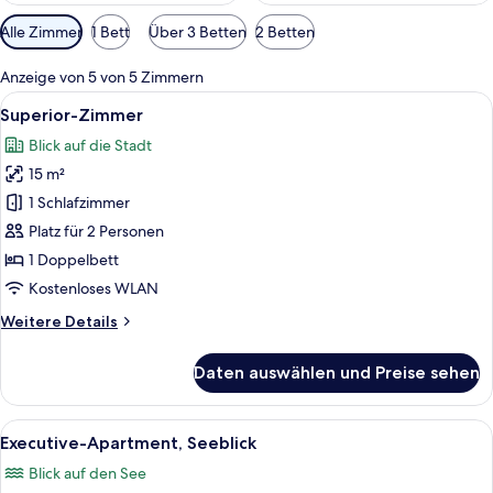
Verfügbare
Alle Zimmer
1 Bett
Über 3 Betten
2 Betten
Filter
für
Anzeige von 5 von 5 Zimmern
Zimmer
Alle
Ein Hotelzimmer mit einem grossen Bet
5
Superior-Zimmer
Fotos
Blick auf die Stadt
für
15 m²
Superior-
Zimmer
1 Schlafzimmer
anzeigen
Platz für 2 Personen
1 Doppelbett
Kostenloses WLAN
Weitere
Weitere Details
Details
für
Daten auswählen und Preise sehen
Superior-
Zimmer
Alle
Ein Hotelzimmer mit Bett, Schreibtisc
6
Executive-Apartment, Seeblick
Fotos
Blick auf den See
für