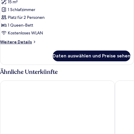
15 m²
Executive
Lido
1 Schlafzimmer
Room
Platz für 2 Personen
anzeigen
1 Queen-Bett
Kostenloses WLAN
Weitere
Weitere Details
Details
für
Daten auswählen und Preise sehen
Executive
Lido
Room
Ähnliche Unterkünfte
Danubius Hotel Annabella
Hotel Go