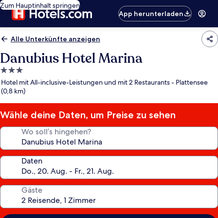
Zum Hauptinhalt springen
App herunterladen
Alle Unterkünfte anzeigen
Danubius Hotel Marina
3.0-
Sterne-
Hotel mit All-inclusive-Leistungen und mit 2 Restaurants - Plattensee
Unterkunft
(0,8 km)
Wähle deine Daten, um Preise zu sehen
Wo soll’s hingehen?
Daten
Gäste