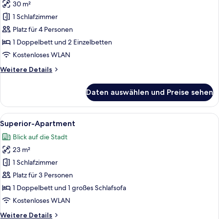
30 m²
Executive-
Apartment,
1 Schlafzimmer
Seeblick
Platz für 4 Personen
anzeigen
1 Doppelbett und 2 Einzelbetten
Kostenloses WLAN
Weitere
Weitere Details
Details
für
Daten auswählen und Preise sehen
Executive-
Apartment,
Seeblick
Alle
Ein Hotelzimmer mit einem Bett, einem
9
Superior-Apartment
Fotos
Blick auf die Stadt
für
23 m²
Superior-
Apartment
1 Schlafzimmer
anzeigen
Platz für 3 Personen
1 Doppelbett und 1 großes Schlafsofa
Kostenloses WLAN
Weitere
Weitere Details