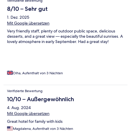
Verifizierte Bewertung
Reklamation und wortreicher Entschuldigung wenn wir
8/10 – Sehr gut
nachfragt haben, warum das Zimmer nicht gemacht wurde.
Auch wenn es gemacht wurde lief es nicht rund, wurden z.b alle
1. Dez. 2025
Handtücher mitgenommen aber nur für 1 Person frische
Mit Google übersetzen
gebracht ect. Ansonsten Preis/Leistung durch
Nebensaisonpreis i.O.
Very friendly staff, plenty of outdoor public space, delicious
desserts, and a great view — especially the beautiful sunrises. A
lovely atmosphere in early September. Had a great stay!
Olha, Aufenthalt von 3 Nächten
Verifizierte Bewertung
10/10 – Außergewöhnlich
4. Aug. 2024
Mit Google übersetzen
Great hotel for family with kids
Magdalena, Aufenthalt von 3 Nächten