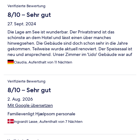
Verifizierte Bewertung
8/10 – Sehr gut
27. Sept. 2024
Die Lage am See ist wunderbar. Der Privatstrand ist das
schönste an dem Hotel und lässt einen über manches
hinwegsehen. Die Gebäude sind doch schon sehr in die Jahre
gekommen. Teilweise wurde aktuell renoviert. Der Speisesaal ist
neu und ansprechend. Unser Zimmer im 'Lido' Gebäude war auf
dem Stand der 90er. Viel zuwenig Platz im Schrank. Haben aus
Claudia, Aufenthalt von 11 Nächten
dem Koffer gelebt. Hallenbad ist wohl noch Originalzustand um
1970. So alt, dass es schon fast wieder kultig ist mit den orangen
Fliesen. Das All Inkl. war in Ordnung für 3 Sterne. Nichts
Verifizierte Bewertung
besonderes, aber ok. Z.b. gibt es Cocktails nur gegen extra
Bezahlung. Inbegriffen sind Wein, Bier, einige Spirituosen und
8/10 – Sehr gut
Longdrinks. Was ja auch reicht. Das Essen war schmackhaft und
2. Aug. 2026
die Auswahl gut, wiederholt sich nach 7 Tagen. Leider gab es
wenig frisches Obst. Nur eine Sorte täglich. Z.b. nur Pflaumen
Mit Google übersetzen
oder nur Trauben ect. Ansonsten als Nachtisch immer nur so
Familievenligt Hjælpsom personale
kleine Tortenstücke in verschiedensten Varianten zwar. Hab ich
noch in keinem Hotel erlebt, dass es nur das und nie Pudding,
Ingvardt Lasse, Aufenthalt von 7 Nächten
Creme ect. gibt. Zum Service, im Restaurant und an der
Rezeption alles ok. Aber die Zimmerreinigung ging gar nicht.
Von 11 Tagen wurde an 4 Tagen gar nichts gemacht, trotz