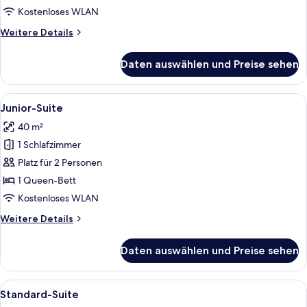
anzeigen
Kostenloses WLAN
Weitere
Weitere Details
Details
für
Daten auswählen und Preise sehen
Deluxe-
Zimmer
Alle
Ein Hotelzimmer mit großem Fenster, e
7
Junior-Suite
Fotos
40 m²
für
1 Schlafzimmer
Junior-
Suite
Platz für 2 Personen
anzeigen
1 Queen-Bett
Kostenloses WLAN
Weitere
Weitere Details
Details
für
Daten auswählen und Preise sehen
Junior-
Suite
Alle
Ein Hotelzimmer mit einem großen Bett
10
Standard-Suite
Fotos