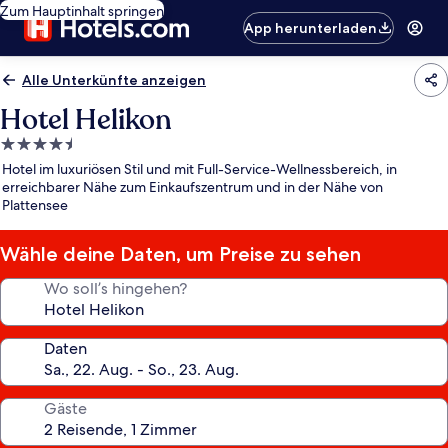
Zum Hauptinhalt springen
App herunterladen
Alle Unterkünfte anzeigen
Hotel Helikon
4.5-
Sterne-
Hotel im luxuriösen Stil und mit Full-Service-Wellnessbereich, in
Unterkunft
erreichbarer Nähe zum Einkaufszentrum und in der Nähe von
Plattensee
Wähle deine Daten, um Preise zu sehen
Wo soll’s hingehen?
Daten
Gäste