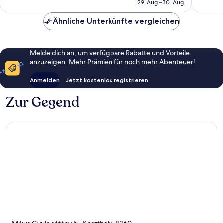
beträgt
29. Aug.–30. Aug.
Bewert
239 €
Ähnliche Unterkünfte vergleichen
Melde dich an, um verfügbare Rabatte und Vorteile
anzuzeigen. Mehr Prämien für noch mehr Abenteuer!
Anmelden
Jetzt kostenlos registrieren
Zur Gegend
Mikus Gyula sétány 5., Keszthely, 8360