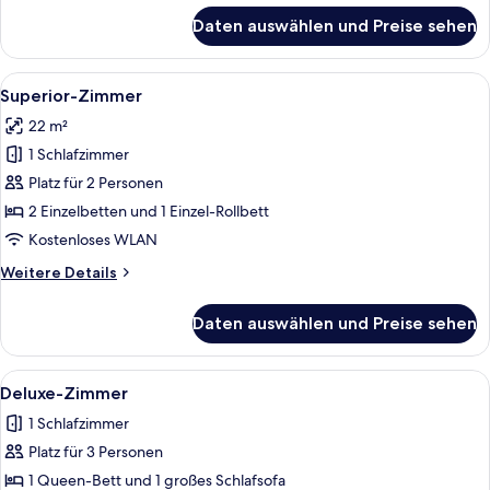
für
Daten auswählen und Preise sehen
Standard-
Doppelzimmer
Alle
Ein Hotelzimmer mit einem Bett, eine
9
Superior-Zimmer
Fotos
22 m²
für
1 Schlafzimmer
Superior-
Zimmer
Platz für 2 Personen
anzeigen
2 Einzelbetten und 1 Einzel-Rollbett
Kostenloses WLAN
Weitere
Weitere Details
Details
für
Daten auswählen und Preise sehen
Superior-
Zimmer
Alle
Ein Hotelzimmer mit Sofa, Bett, Tisch 
9
Deluxe-Zimmer
Fotos
1 Schlafzimmer
für
Platz für 3 Personen
Deluxe-
Zimmer
1 Queen-Bett und 1 großes Schlafsofa