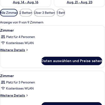
Aug. 14 - Aug. 16
Aug. 21 - Aug. 23
Verfügbare
Alle Zimmer
2 Betten
Über 3 Betten
1 Bett
Filter
für
Anzeige von 9 von 9 Zimmern
Zimmer
Alle
Ein modernes Hotel mit geschwungener
1
Zimmer
Fotos
Platz für 4 Personen
für
Kostenloses WLAN
Zimmer
anzeigen
Weitere
Weitere Details
Details
für
Daten auswählen und Preise sehen
Zimmer
Alle
Ein modernes Hotelzimmer mit einer 
7
Zimmer
Fotos
Platz für 3 Personen
für
Kostenloses WLAN
Zimmer
anzeigen
Weitere
Weitere Details
Details
für