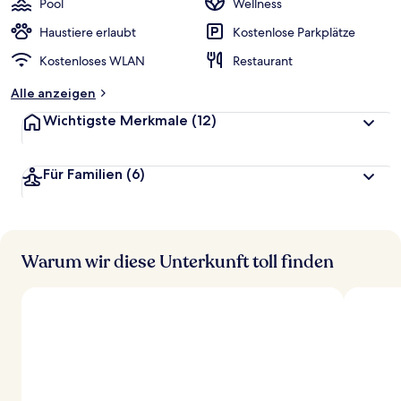
Pool
Wellness
e
r
Haustiere erlaubt
Kostenlose Parkplätze
t
Kostenloses WLAN
Restaurant
e
t
Alle anzeigen
Wichtigste Merkmale
(12)
Für Familien
(6)
Warum wir diese Unterkunft toll finden