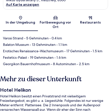
Auf Karte anzeigen
Karte
In der Umgebung
Fortbewegung vor
Restaurants
Ort
Varosi Strand
- 5 Gehminuten
- 0.4 km
Balaton Museum
- 13 Gehminuten
- 1.1 km
Erotisches Renaissance-Wachsmuseum
- 17 Gehminuten
- 1.5 km
Festetics-Palast
- 19 Gehminuten
- 1.6 km
Georgikon Bauernhofmuseum
- 8 Autominuten
- 2.5 km
Mehr zu dieser Unterkunft
Hotel Helikon
Hotel Helikon besitzt einen Privatstrand mit vielseitigem
Freizeitangebot; es gibt u. a. Liegestühle. Folgendes ist nur wenige
Meter entfernt: Plattensee. Die 2 Innenpools und der Außenpool
versprechen Wasserspaß pur. Wenn dir eher der Sinn nach