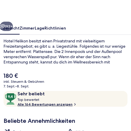
rück
Weiter
192+
Übersicht
Zimmer
Lage
Richtlinien
Hotel Helikon besitzt einen Privatstrand mit vielseitigem
Freizeitangebot; es gibt u. a. Liegestühle. Folgendes ist nur wenige
Meter entfernt: Plattensee. Die 2 Innenpools und der Außenpool
versprechen Wasserspaß pur. Wenn dir eher der Sinn nach
Entspannung steht, kannst du dich im Wellnessbereich mit
Tiefengewebe-Massagen, Ganzkörperwickeln und
Gesichtsbehandlungen verwöhnen lassen. Deinen Hunger stillen 2
Der
180 €
Restaurants und dank Bar vor Ort findest du ein entspanntes
aktuelle
inkl. Steuern & Gebühren
Ambiente für das ein oder andere kühle Getränk vor. Als weitere
Preis
7. Sept.–8. Sept.
Highlights bietet dieses Hotel im luxuriösen Stil eine Dachterrasse,
Sauna, Whirlpool, Dampfbad, Körper
beträgt
Bewertungen
9,4
einen kostenlosen Kinderclub und ein rund um die Uhr geöffnetes
Sehr beliebt
180 €.
Fitnesscenter.
T
von
Top bewertet
o
Alle 164 Bewertungen anzeigen
10,
p
Sehr
beliebt
Beliebte Annehmlichkeiten
b
e
w