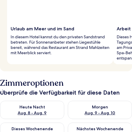
Urlaub am Meer und im Sand
Arbeit
In diesem Hotel kannst du den privaten Sandstrand
Dieses H
betreten. Für Sonnenanbeter stehen Liegestühle
Tagungs
bereit, während das Restaurant am Strand Mahlzeiten
am Priva
mit Meerblick serviert.
Spa-Beh
entspan
Zimmeroptionen
Überprüfe die Verfügbarkeit für diese Daten
Überprüfe die Verfügbarkeit für heute Nacht, Aug. 8 - Aug. 9.
Überprüfe die Verfügbarkeit f
Heute Nacht
Morgen
Aug. 8 - Aug. 9
Aug. 9 - Aug. 10
Überprüfe die Verfügbarkeit für dieses Wochenende, Aug. 14 -
Überprüfe die Verfügbarkeit f
Dieses Wochenende
Nächstes Wochenende