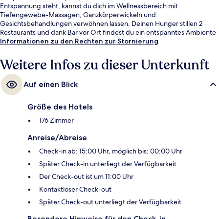
Entspannung steht, kannst du dich im Wellnessbereich mit
Tiefengewebe-Massagen, Ganzkörperwickeln und
Gesichtsbehandlungen verwöhnen lassen. Deinen Hunger stillen 2
Restaurants und dank Bar vor Ort findest du ein entspanntes Ambiente
für das ein oder andere kühle Getränk vor. Als weitere Highlights bietet
Informationen zu den Rechten zur Stornierung
dieses Hotel im luxuriösen Stil eine Dachterrasse, einen kostenlosen
Kinderclub und ein rund um die Uhr geöffnetes Fitnesscenter.
Weitere Infos zu dieser Unterkunft
Auf einen Blick
Größe des Hotels
176 Zimmer
Anreise/Abreise
Check-in ab: 15:00 Uhr, möglich bis: 00:00 Uhr
Später Check-in unterliegt der Verfügbarkeit
Der Check-out ist um 11:00 Uhr
Kontaktloser Check-out
Später Check-out unterliegt der Verfügbarkeit
Besondere Hinweise für den Check-in