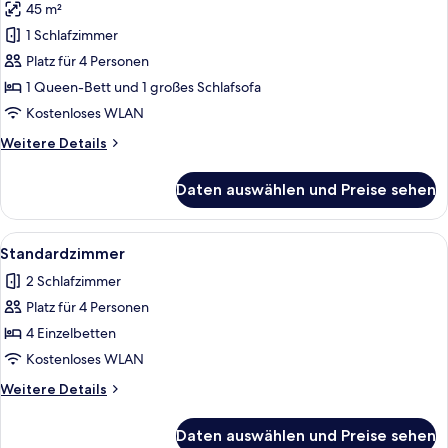
45 m²
für
1 Schlafzimmer
Standard-
Suite
Platz für 4 Personen
anzeigen
1 Queen-Bett und 1 großes Schlafsofa
Kostenloses WLAN
Weitere
Weitere Details
Details
für
Daten auswählen und Preise sehen
Standard-
Suite
Alle
Ein Hotelzimmer mit einem Bett, einem
4
Standardzimmer
Fotos
2 Schlafzimmer
für
Platz für 4 Personen
Standardzimmer
anzeigen
4 Einzelbetten
Kostenloses WLAN
Weitere
Weitere Details
Details
für
Daten auswählen und Preise sehen
Standardzimmer