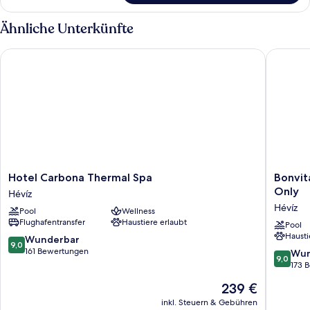
Ähnliche Unterkünfte
Hotel Carbona Thermal Spa
Bonvital
Hotel
Bonvital
Hotel Carbona Thermal Spa
Bonvit
Carbona
Wellnes
Only
Hévíz
Thermal
&
Hévíz
Pool
Wellness
Spa
Gastro
Flughafentransfer
Haustiere erlaubt
Hévíz
Hotel
Pool
Hausti
Hévíz
9.0
Wunderbar
9,0
-
von
161 Bewertungen
9.0
Wun
9,0
Adults
10,
von
173 
Only
Wunderbar,
10,
Der
239 €
Hévíz
161
Wunder
Preis
Bewertungen
173
inkl. Steuern & Gebühren