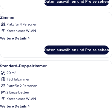
Daten auswählen und Preise sehen
Zimmer
Alle
Ein Hotelzimmer mit einem großen Bett
10
Zimmer
Fotos
Platz für 4 Personen
für
Kostenloses WLAN
Zimmer
anzeigen
Weitere
Weitere Details
Details
für
Daten auswählen und Preise sehen
Zimmer
Alle
Ein Hotelzimmer mit einem Bett, einem
4
Standard-Doppelzimmer
Fotos
20 m²
für
1 Schlafzimmer
Standard-
Doppelzimmer
Platz für 2 Personen
anzeigen
2 Einzelbetten
Kostenloses WLAN
Weitere
Weitere Details
Details