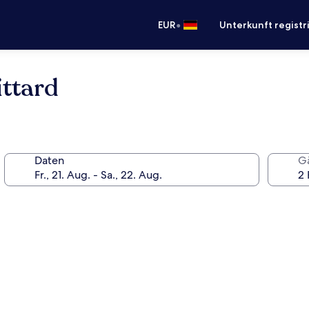
•
EUR
Unterkunft registr
ittard
Daten
G