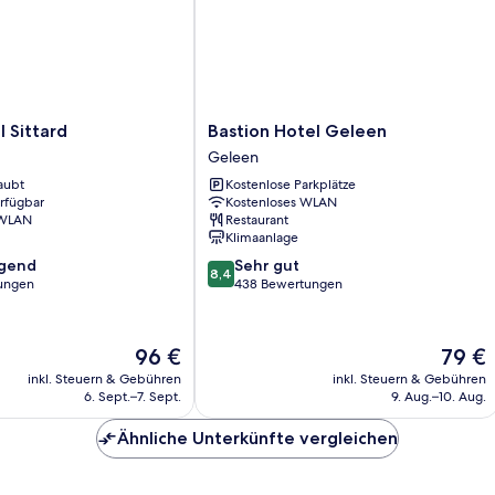
Bastion
l Sittard
Bastion Hotel Geleen
Hotel
Geleen
Geleen
aubt
Kostenlose Parkplätze
Geleen
erfügbar
Kostenloses WLAN
 WLAN
Restaurant
Klimaanlage
8.4
agend
Sehr gut
8,4
von
ungen
438 Bewertungen
10,
,
Sehr
gut,
Der
Der
96 €
79 €
438
Preis
Preis
inkl. Steuern & Gebühren
inkl. Steuern & Gebühren
Bewertungen
beträgt
beträgt
6. Sept.–7. Sept.
9. Aug.–10. Aug.
96 €
79 €
Ähnliche Unterkünfte vergleichen