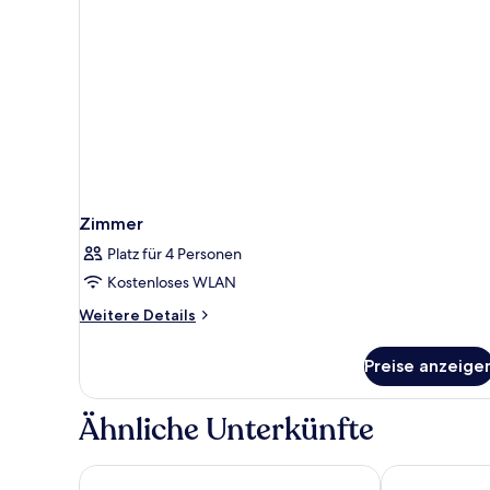
Zimmer
Platz für 4 Personen
Kostenloses WLAN
Weitere
Weitere Details
Details
für
Preise anzeige
Zimmer
Ähnliche Unterkünfte
SEPHS Hotel
Merici Hotel S