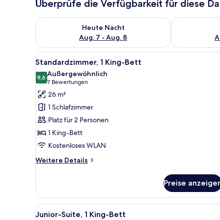
Überprüfe die Verfügbarkeit für diese D
Überprüfe die Verfügbarkeit für heute Nacht, Aug. 7
Überprüfe die
Heute Nacht
Aug. 7 - Aug. 8
A
Alle
Ein ordentlich bezogenes Bett
5
Standardzimmer, 1 King-Bett
Fotos
Außergewöhnlich
für
9,6
9,6 von 10
(7
7 Bewertungen
Standardzimmer,
Bewertungen)
26 m²
1 King-
1 Schlafzimmer
Bett
Platz für 2 Personen
anzeigen
1 King-Bett
Kostenloses WLAN
Weitere
Weitere Details
Details
für
Preise anzeige
Standardzimmer,
1 King-
Bett
Alle
Ein Hotelzimmer mit einem gro
5
Junior-Suite, 1 King-Bett