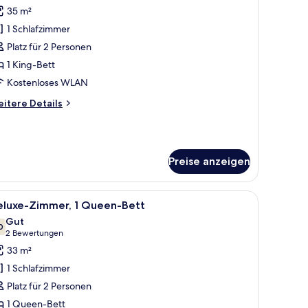
otos
35 m²
ür
1 Schlafzimmer
aisonette,
King-
Platz für 2 Personen
ett
1 King-Bett
nzeigen
Kostenloses WLAN
itere
itere Details
tails
r
isonette,
King-
Preise anzeigen
tt
em Fenster mit Vorhängen.
 und einem kleinen Tisch.
le
Ein Hotelzimmer mit einem großen Bett, zwei 
5
eluxe-Zimmer, 1 Queen-Bett
otos
Gut
ür
0
7,0 von 10
(2
2 Bewertungen
eluxe-
Bewertungen)
33 m²
immer,
1 Schlafzimmer
Platz für 2 Personen
ueen-
1 Queen-Bett