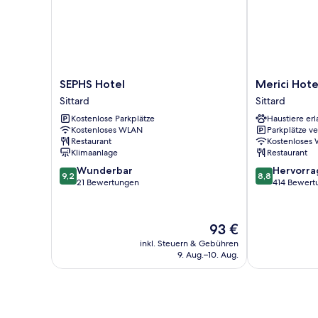
SEPHS
Merici
SEPHS Hotel
Merici Hote
Hotel
Hotel
Sittard
Sittard
Sittard
Sittard
Kostenlose Parkplätze
Haustiere erl
Sittard
Kostenloses WLAN
Parkplätze v
Restaurant
Kostenloses
Klimaanlage
Restaurant
9.2
8.8
Wunderbar
Hervorr
9,2
8,8
von
von
21 Bewertungen
414 Bewert
10,
10,
Wunderbar,
Hervorragend
21
414
Der
93 €
Bewertungen
Bewertungen
Preis
inkl. Steuern & Gebühren
beträgt
9. Aug.–10. Aug.
93 €