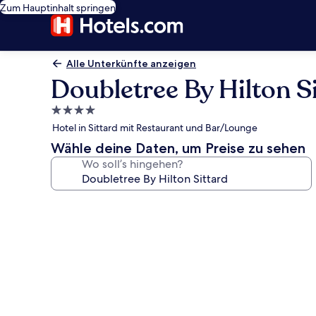
Zum Hauptinhalt springen
Alle Unterkünfte anzeigen
Doubletree By Hilton S
4.0-
Sterne-
Hotel in Sittard mit Restaurant und Bar/Lounge
Unterkunft
Wähle deine Daten, um Preise zu sehen
Wo soll’s hingehen?
Fotogalerie
von
Doubletree
By
Hilton
Sittard