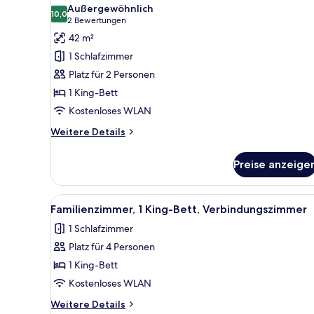
Fotos
Außergewöhnlich
für
10,0
10,0 von 10
(2
2 Bewertungen
Junior-
Bewertungen)
42 m²
Suite,
1 Schlafzimmer
1 King-
Platz für 2 Personen
Bett
1 King-Bett
anzeigen
Kostenloses WLAN
Weitere
Weitere Details
Details
für
Preise anzeige
Junior-
Suite,
1 King-
Alle
Ein Hotelzimmer mit einem gro
6
Bett
Familienzimmer, 1 King-Bett, Verbindungszimmer
Fotos
1 Schlafzimmer
für
Platz für 4 Personen
Familienzimmer,
1 King-
1 King-Bett
Bett,
Kostenloses WLAN
Verbindungszimmer
Weitere
Weitere Details