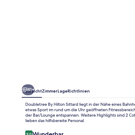
81+
Übersicht
Zimmer
Lage
Richtlinien
Doubletree By Hilton Sittard liegt in der Nähe eines Bahn
etwas Sport im rund um die Uhr geöffneten Fitnessbereich
der Bar/Lounge entspannen. Weitere Highlights sind 2 Co
lieben das hilfsbereite Personal.
Bewertungen
Wunderbar
9,0