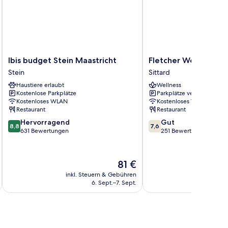
Ibis
Fletcher
Ibis budget Stein Maastricht
Fletcher Wellness - H
budget
Wellness
Stein
Sittard
Stein
-
Haustiere erlaubt
Wellness
Maastricht
Hotel
Kostenlose Parkplätze
Parkplätze verfügbar
Stein
Sittard
Kostenloses WLAN
Kostenloses WLAN
Sittard
Restaurant
Restaurant
8.8
7.6
Hervorragend
Gut
8,8
7,6
von
von
631 Bewertungen
251 Bewertungen
10,
10,
Hervorragend,
Gut,
631
251
Der
81 €
Bewertungen
Bewertungen
Preis
inkl. Steuern & Gebühren
inkl. S
beträgt
6. Sept.–7. Sept.
81 €