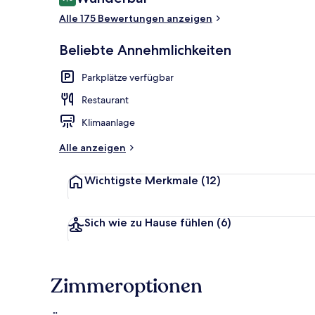
9,0 von 10.
Alle 175 Bewertungen anzeigen
Bar (in der U
Beliebte Annehmlichkeiten
Parkplätze verfügbar
Restaurant
Klimaanlage
Alle anzeigen
Wichtigste Merkmale
(12)
Sich wie zu Hause fühlen
(6)
Zimmeroptionen