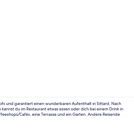
Bar (in der 
hofs und garantiert einen wunderbaren Aufenthalt in Sittard. Nach
 kannst du im Restaurant etwas essen oder dich bei einem Drink in
ffeeshops/Cafés, eine Terrasse und ein Garten. Andere Reisende
Deluxe-Suite