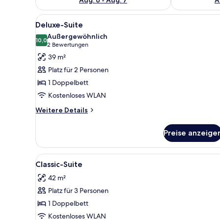
Alle
Ein modernes Schlafzimmer mit
4
Deluxe-Suite
Fotos
Außergewöhnlich
für
10,0
10,0 von 10
(2
2 Bewertungen
Deluxe-
Bewertungen)
39 m²
Suite
Platz für 2 Personen
anzeigen
1 Doppelbett
Kostenloses WLAN
Weitere
Weitere Details
Details
für
Preise anzeige
Deluxe-
Suite
Alle
Ein modernes Hotelzimmer mit 
6
Classic-Suite
Fotos
42 m²
für
Platz für 3 Personen
Classic-
Suite
1 Doppelbett
anzeigen
Kostenloses WLAN