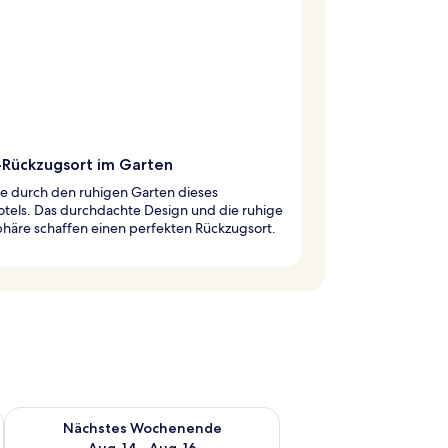
-Rückzugsort im Garten
re durch den ruhigen Garten dieses
otels. Das durchdachte Design und die ruhige
häre schaffen einen perfekten Rückzugsort.
es Wochenende, Aug. 7 - Aug. 9.
Überprüfe die Verfügbarkeit für nächstes Wochenende, Aug. 1
Nächstes Wochenende
Aug. 14 - Aug. 16