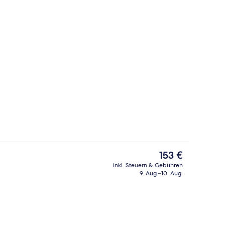
eich
Grand-Suite | Hochwertige Bettwaren,
Der
153 €
aktuelle
inkl. Steuern & Gebühren
Preis
9. Aug.–10. Aug.
Mittagessen und Abendessen
Rezeption
beträgt
153 €.