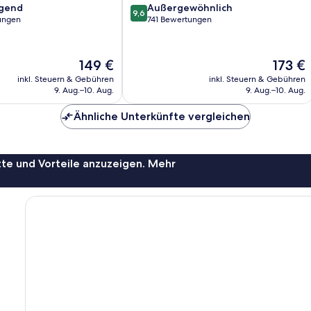
9.6
agend
Außergewöhnlich
9,6
von
ungen
741 Bewertungen
10,
,
Außergewöhnlich,
741
Der
Der
149 €
173 €
Bewertungen
Preis
Preis
inkl. Steuern & Gebühren
inkl. Steuern & Gebühren
beträgt
beträgt
9. Aug.–10. Aug.
9. Aug.–10. Aug.
149 €
173 €
Ähnliche Unterkünfte vergleichen
te und Vorteile anzuzeigen. Mehr