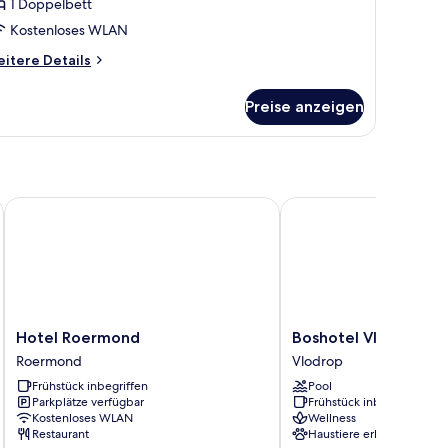
1 Doppelbett
Kostenloses WLAN
itere
itere Details
tails
r
Preise anzeigen
nior-
ite
Hotel Roermond
Boshotel Vlodrop
Hotel
Boshotel
Hotel Roermond
Boshotel Vlodrop
Roermond
Vlodrop
Roermond
Vlodrop
Roermond
Vlodrop
Frühstück inbegriffen
Pool
Parkplätze verfügbar
Frühstück inbegriffen
Kostenloses WLAN
Wellness
Restaurant
Haustiere erlaubt