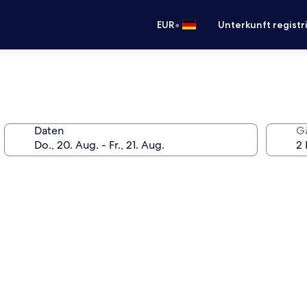
•
EUR
Unterkunft registr
Daten
G