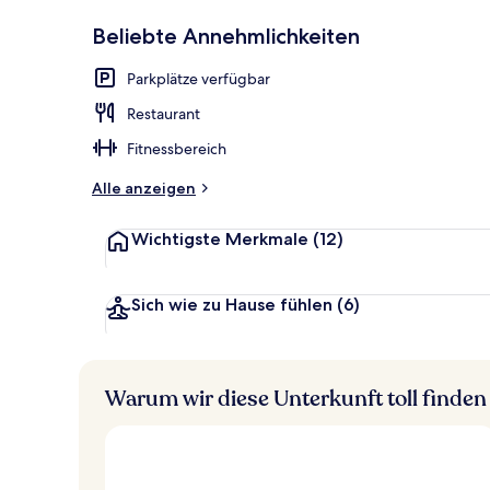
p
Sehr
Außenbereic
Beliebte Annehmlichkeiten
beliebt
b
e
Parkplätze verfügbar
w
e
Restaurant
r
t
Fitnessbereich
e
t
Alle anzeigen
Wichtigste Merkmale
(12)
Sich wie zu Hause fühlen
(6)
Warum wir diese Unterkunft toll finden