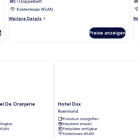
1 Doppelbett
Kostenloses WLAN
Weitere
We
Weitere Details
We
Details
De
für
fü
n
Preise anzeigen
Deluxe-
Ju
Doppelzimmer
Su
De Oranjerie
Hotel Dux
Hotel
el De Oranjerie
Hotel Dux
Dux
Roermond
Roermond
Frühstück inbegriffen
erfügbar
Haustiere erlaubt
 WLAN
Parkplätze verfügbar
Kostenloses WLAN