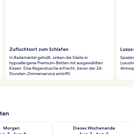
Zufluchtsort zum Schlafen
Luxus
In Bademäntel gehüllt, sinken die Gäste in
Spazie
hypoallergene Premium-Betten mit ausgewählten
Luxush
Kissen. Eine Regendusche erfrischt, bevor der 24-
Atmosp
Stunden-Zimmerservice eintrifft.
aten
 - Aug. 7.
 Verfügbarkeit für morgen, Aug. 7 - Aug. 8.
Überprüfe die Verfügbarkeit für dies
Morgen
Dieses Wochenende
ug. 7 - Aug. 8
Aug. 7 - Aug. 9