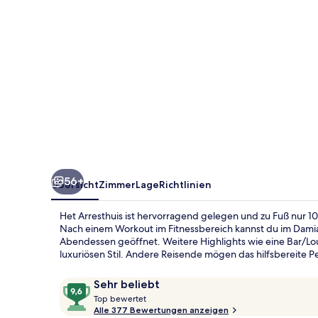
56+
Übersicht
Zimmer
Lage
Richtlinien
Het Arresthuis ist hervorragend gelegen und zu Fuß nur 
Nach einem Workout im Fitnessbereich kannst du im Damia
Abendessen geöffnet. Weitere Highlights wie eine Bar/Lou
luxuriösen Stil. Andere Reisende mögen das hilfsbereite 
Bewertungen
9,6
Sehr beliebt
T
von
Top bewertet
o
Alle 377 Bewertungen anzeigen
10,