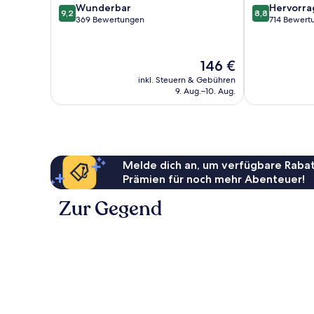
9.2
8.8
Wunderbar
Hervorr
9,2
8,8
von
von
369 Bewertungen
714 Bewert
10,
10,
Wunderbar,
Hervorragend
369
714
Der
146 €
Bewertungen
Bewertungen
Preis
inkl. Steuern & Gebühren
beträgt
9. Aug.–10. Aug.
146 €
Melde dich an, um verfügbare Rabat
Prämien für noch mehr Abenteuer!
Zur Gegend