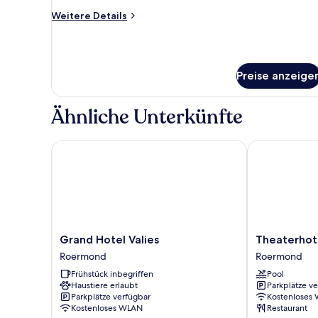
Weitere
Weitere Details
Details
für
Classic-
Suite
Preise anzeige
Ähnliche Unterkünfte
Grand Hotel Valies
Theaterhotel 
Grand
Theaterhotel
Grand Hotel Valies
Theaterhot
Hotel
De
Roermond
Roermond
Valies
Oranjerie
Frühstück inbegriffen
Pool
Roermond
Roermond
Haustiere erlaubt
Parkplätze v
Parkplätze verfügbar
Kostenloses
Kostenloses WLAN
Restaurant