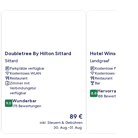
Doubletree By Hilton Sittard
Hotel Winselerhof by 
Doubletree
Hotel
Doubletree By Hilton Sittard
Hotel Winselerhof b
By
Winselerhof
Sittard
Landgraaf
Hilton
by
Parkplätze verfügbar
Kostenlose Parkplätze
Sittard
Flow
Kostenloses WLAN
Kostenloses WLAN
Sittard
Landgraaf
Restaurant
Restaurant
Zimmer mit
Bar
Verbindungstür
8.8
Hervorragend
verfügbar
8,8
von
188 Bewertungen
9.0
Wunderbar
10,
9,0
von
175 Bewertungen
Hervorragend,
10,
188
Der
89 €
Wunderbar,
Bewertungen
Preis
175
inkl. Steuern & Gebühren
inkl. S
beträgt
30. Aug.–31. Aug.
Bewertungen
89 €