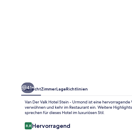
Stein
-
Urmond
41+
Übersicht
Zimmer
Lage
Richtlinien
Van Der Valk Hotel Stein - Urmond ist eine hervorragende
verwöhnen und kehr im Restaurant ein. Weitere Highlights
sprechen für dieses Hotel im luxuriösen Stil.
Bewertungen
Hervorragend
8,8
8,8 von 10.