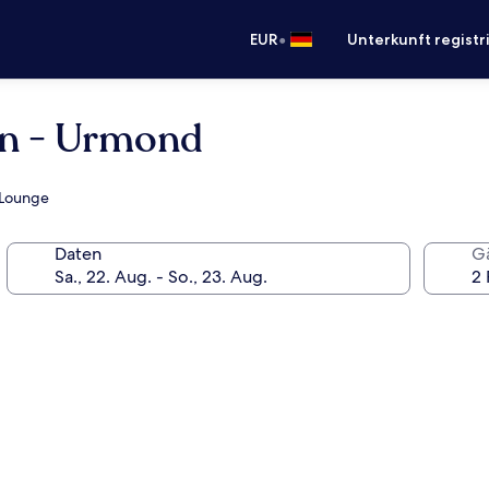
•
EUR
Unterkunft registr
in - Urmond
r/Lounge
Daten
G