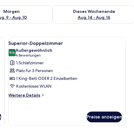
 - Aug. 9.
 Verfügbarkeit für morgen, Aug. 9 - Aug. 10.
Überprüfe die Verfügbarkeit für dies
Morgen
Dieses Wochenende
g. 9 - Aug. 10
Aug. 14 - Aug. 16
einem großen Bett, zwei Stühlen, einem kleinen Tisch und einem Schreibtisc
Alle
Ein Hotelzimmer mit einem großen Bet
5
Superior-Doppelzimmer
Fotos
Außergewöhnlich
für
9,6
9,6 von 10
(4
4 Bewertungen
Superior-
Bewertungen)
1 Schlafzimmer
Doppelzimmer
Platz für 3 Personen
anzeigen
1 King-Bett ODER 2 Einzelbetten
Kostenloses WLAN
Weitere
Weitere Details
Details
für
Superior-
Doppelzimmer
n
Preise anzeigen