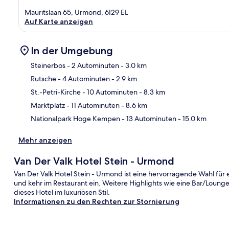
Mauritslaan 65, Urmond, 6129 EL
Auf Karte anzeigen
In der Umgebung
Steinerbos
- 2 Autominuten
- 3.0 km
Rutsche
- 4 Autominuten
- 2.9 km
Kar
St.-Petri-Kirche
- 10 Autominuten
- 8.3 km
Marktplatz
- 11 Autominuten
- 8.6 km
Nationalpark Hoge Kempen
- 13 Autominuten
- 15.0 km
Mehr anzeigen
Van Der Valk Hotel Stein - Urmond
Van Der Valk Hotel Stein - Urmond ist eine hervorragende Wahl fü
und kehr im Restaurant ein. Weitere Highlights wie eine Bar/Lounge
dieses Hotel im luxuriösen Stil.
Informationen zu den Rechten zur Stornierung