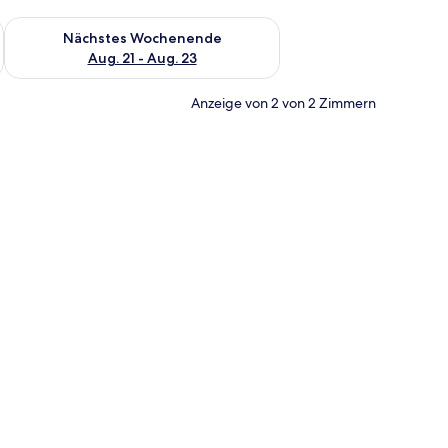
es Wochenende, Aug. 14 - Aug. 16.
Überprüfe die Verfügbarkeit für nächstes Wochenende, Aug. 2
Nächstes Wochenende
Aug. 21 - Aug. 23
Anzeige von 2 von 2 Zimmern
h.
t, einem Schreibtisch, einem Stuhl und einem fenster mit Vorhängen.