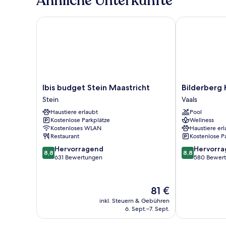
Ähnliche Unterkünfte
Bett
Ibis budget Stein Maastricht
Bilderberg Ka
Ibis
Bilderberg
Ibis budget Stein Maastricht
Bilderberg 
budget
Kasteel
Stein
Vaals
Stein
Vaalsbroek
Haustiere erlaubt
Pool
Maastricht
Vaals
Kostenlose Parkplätze
Wellness
Stein
Kostenloses WLAN
Haustiere erl
Restaurant
Kostenlose P
8.8
8.8
Hervorragend
Hervorr
8,8
8,8
von
von
631 Bewertungen
580 Bewer
10,
10,
Hervorragend,
Hervorragend
631
580
Der
81 €
Bewertungen
Bewertungen
Preis
inkl. Steuern & Gebühren
beträgt
6. Sept.–7. Sept.
81 €