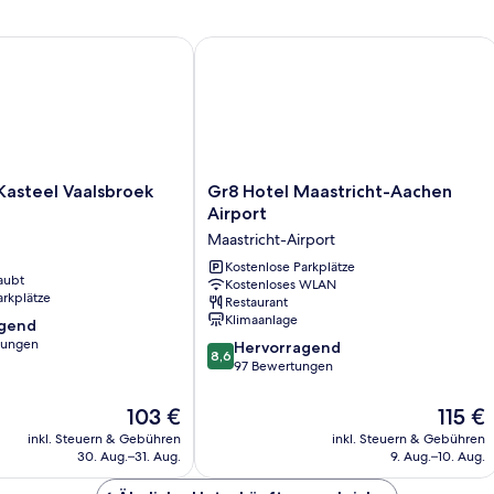
steel Vaalsbroek
Gr8 Hotel Maastricht-Aachen Airport
Gr8
Kasteel Vaalsbroek
Gr8 Hotel Maastricht-Aachen
Hotel
Airport
Maastricht-
Maastricht-Airport
Aachen
Airport
Kostenlose Parkplätze
aubt
Kostenloses WLAN
Maastricht-
arkplätze
Restaurant
Airport
Klimaanlage
agend
tungen
8.6
Hervorragend
8,6
von
97 Bewertungen
,
10,
Hervorragend,
Der
Der
103 €
115 €
97
Preis
Preis
inkl. Steuern & Gebühren
inkl. Steuern & Gebühren
Bewertungen
beträgt
beträgt
30. Aug.–31. Aug.
9. Aug.–10. Aug.
103 €
115 €