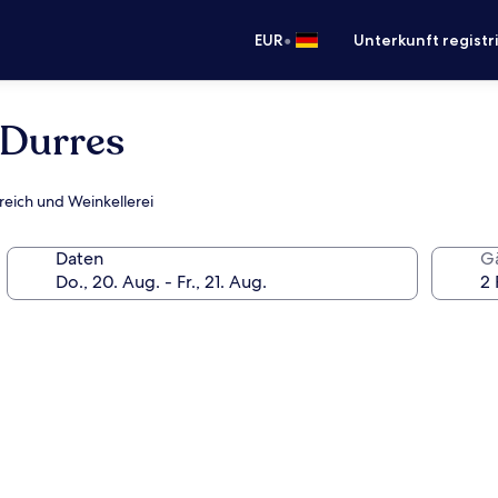
•
EUR
Unterkunft registr
 Durres
reich und Weinkellerei
Daten
G