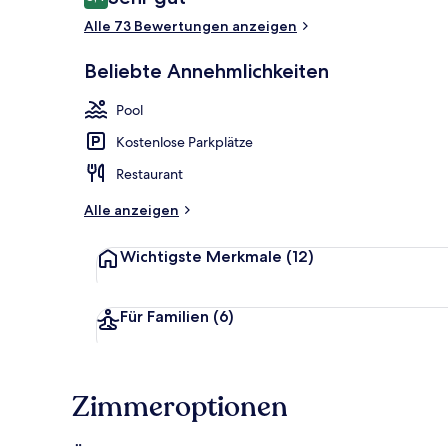
8,4 von 10.
Alle 73 Bewertungen anzeigen
Behandlungs
Beliebte Annehmlichkeiten
Pool
Kostenlose Parkplätze
Restaurant
Alle anzeigen
Wichtigste Merkmale
(12)
Für Familien
(6)
Zimmeroptionen