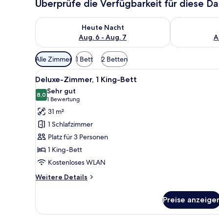
Überprüfe die Verfügbarkeit für diese D
Überprüfe die Verfügbarkeit für heute Nacht, Aug. 6
Überprüfe die
Heute Nacht
Aug. 6 - Aug. 7
A
Verfügbare
Alle Zimmer
1 Bett
2 Betten
Filter
Alle
Minibar, Zimmersafe, Schreib
für
8
Deluxe-Zimmer, 1 King-Bett
Fotos
Zimmer
Sehr gut
für
8,0
8,0 von 10
(1
1 Bewertung
Deluxe-
Bewertung)
31 m²
Zimmer,
1 Schlafzimmer
1 King-
Platz für 3 Personen
Bett
1 King-Bett
anzeigen
Kostenloses WLAN
Weitere
Weitere Details
Details
für
Preise anzeige
Deluxe-
Zimmer,