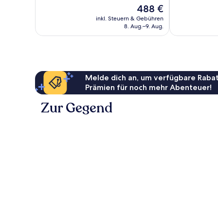
10,
10,
Der
488 €
Wunderbar,
Außergewöhnl
Preis
102
5
inkl. Steuern & Gebühren
beträgt
8. Aug.–9. Aug.
Bewertungen
Bewertungen
488 €
Melde dich an, um verfügbare Rabat
Prämien für noch mehr Abenteuer!
Zur Gegend