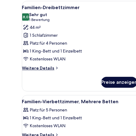
1 King-
Alle
Ein modernes Hotelzimmer mit
7
Bett
Familien-Dreibettzimmer
Fotos
Sehr gut
für
8,0
8,0 von 10
(1
1 Bewertung
Familien-
Bewertung)
44 m²
Dreibettzimmer
1 Schlafzimmer
anzeigen
Platz für 4 Personen
1 King-Bett und 1 Einzelbett
Kostenloses WLAN
Weitere
Weitere Details
Details
für
Preise anzeige
Familien-
Dreibettzimmer
Alle
Minibar, Zimmersafe, Schreib
6
Familien-Vierbettzimmer, Mehrere Betten
Fotos
Platz für 5 Personen
für
1 King-Bett und 1 Einzelbett
Familien-
Vierbettzimmer,
Kostenloses WLAN
Mehrere
Weitere
Weitere Details