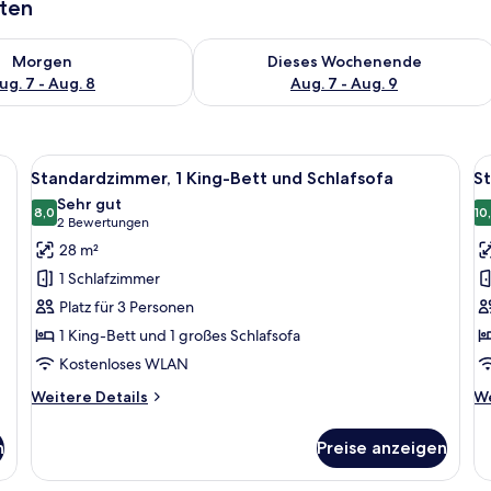
aten
 - Aug. 7.
 Verfügbarkeit für morgen, Aug. 7 - Aug. 8.
Überprüfe die Verfügbarkeit für dies
Morgen
Dieses Wochenende
ug. 7 - Aug. 8
Aug. 7 - Aug. 9
tisch, Verdunkelungsvorhänge
Alle
Minibar, Zimmersafe, Schreibtisch, V
Al
8
Standardzimmer, 1 King-Bett und Schlafsofa
St
Fotos
F
Sehr gut
für
8,0
f
10
8,0 von 10
(2
2 Bewertungen
Standardzimmer,
S
Bewertungen)
28 m²
1 King-
1 
1 Schlafzimmer
Bett
B
Platz für 3 Personen
und
a
1 King-Bett und 1 großes Schlafsofa
Schlafsofa
Kostenloses WLAN
anzeigen
Weitere
We
Weitere Details
We
Details
De
für
fü
n
Preise anzeigen
Standardzimmer,
St
1 King-
1 