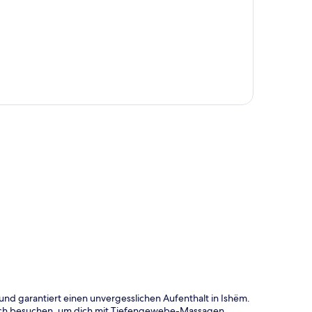
te
 und garantiert einen unvergesslichen Aufenthalt in Ishëm.
ich besuchen, um dich mit Tiefengewebe-Massagen,