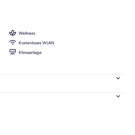
räume für Paare, Türkisches Bad/Hamam, Körperbehandlungen
Wellness
Kostenloses WLAN
Klimaanlage