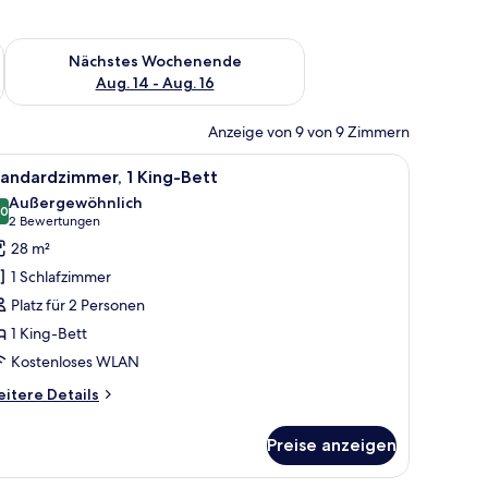
es Wochenende, Aug. 7 - Aug. 9.
Überprüfe die Verfügbarkeit für nächstes Wochenende, Aug. 1
Nächstes Wochenende
Aug. 14 - Aug. 16
Anzeige von 9 von 9 Zimmern
erdunkelungsvorhänge
le
Standardzimmer, 1 King-Bett | Minibar, Zimm
8
andardzimmer, 1 King-Bett
otos
Außergewöhnlich
ür
,0
10,0 von 10
(2
2 Bewertungen
tandardzimmer,
Bewertungen)
28 m²
King-
1 Schlafzimmer
ett
Platz für 2 Personen
nzeigen
1 King-Bett
Kostenloses WLAN
itere
itere Details
tails
r
Preise anzeigen
andardzimmer,
King-