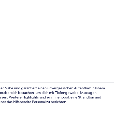
Businesscent
 der Nähe und garantiert einen unvergesslichen Aufenthalt in Ishëm.
nessbereich besuchen, um dich mit Tiefengewebe-Massagen,
sen. Weitere Highlights sind ein Innenpool, eine Strandbar und
Ausblick vo
er das hilfsbereite Personal zu berichten.