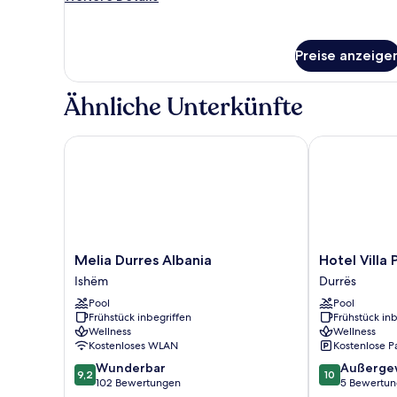
Betten
Details
für
anzeigen
Familien-
Preise anzeige
Vierbettzimmer,
Mehrere
Betten
Ähnliche Unterkünfte
Melia Durres Albania
Hotel Villa Pa
Melia
Hotel
Melia Durres Albania
Hotel Villa 
Durres
Villa
Ishëm
Durrës
Albania
Pascucci
Pool
Pool
Ishëm
Durrës
Frühstück inbegriffen
Frühstück inb
Wellness
Wellness
Kostenloses WLAN
Kostenlose P
9.2
10.0
Wunderbar
Außerge
9,2
10
von
von
102 Bewertungen
5 Bewertu