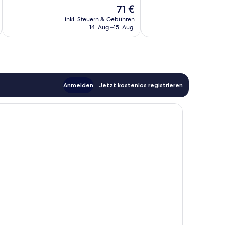
10,
10,
Der
71 €
Wunderbar,
Hervorragend,
Preis
129
18
inkl. Steuern & Gebühren
inkl. S
beträgt
14. Aug.–15. Aug.
Bewertungen
Bewertungen
71 €
Anmelden
Jetzt kostenlos registrieren