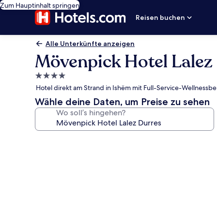
Zum Hauptinhalt springen
Reisen buchen
Alle Unterkünfte anzeigen
Mövenpick Hotel Lalez
4.0-
Sterne-
Hotel direkt am Strand in Ishëm mit Full-Service-Wellnessbe
Unterkunft
Wähle deine Daten, um Preise zu sehen
Wo soll’s hingehen?
Fotogalerie
von
Mövenpick
Hotel
Lalez
Durres