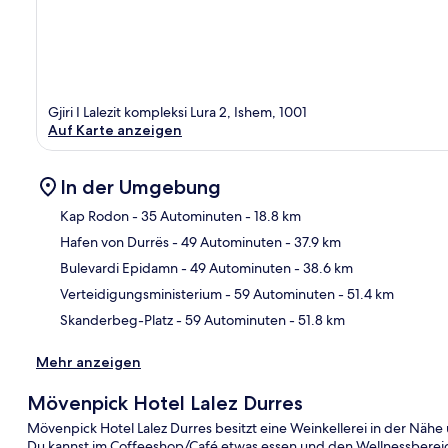
Gjiri I Lalezit kompleksi Lura 2, Ishem, 1001
Auf Karte anzeigen
In der Umgebung
Kap Rodon
- 35 Autominuten
- 18.8 km
Hafen von Durrës
- 49 Autominuten
- 37.9 km
Kar
Bulevardi Epidamn
- 49 Autominuten
- 38.6 km
Verteidigungsministerium
- 59 Autominuten
- 51.4 km
Skanderbeg-Platz
- 59 Autominuten
- 51.8 km
Mehr anzeigen
Mövenpick Hotel Lalez Durres
Mövenpick Hotel Lalez Durres besitzt eine Weinkellerei in der Nähe
Du kannst im Coffeeshop/Café etwas essen und den Wellnessbere