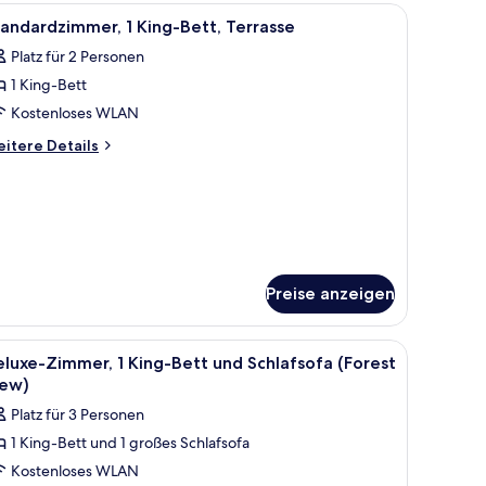
tt
n Lampe.
fsofa | Minibar, Zimmersafe, Schreibtisch, Verdunkelungsvorhänge
le
Minibar, Zimmersafe, Schreibtisch, Verdunke
6
andardzimmer, 1 King-Bett, Terrasse
otos
Platz für 2 Personen
ür
1 King-Bett
tandardzimmer,
King-
Kostenloses WLAN
ett,
itere
itere Details
errasse
tails
r
nzeigen
andardzimmer,
King-
tt,
rrasse
Preise anzeigen
erdunkelungsvorhänge
le
Minibar, Zimmersafe, Schreibtisch, Verdunke
6
luxe-Zimmer, 1 King-Bett und Schlafsofa (Forest
otos
iew)
ür
Platz für 3 Personen
eluxe-
1 King-Bett und 1 großes Schlafsofa
immer,
Kostenloses WLAN
King-