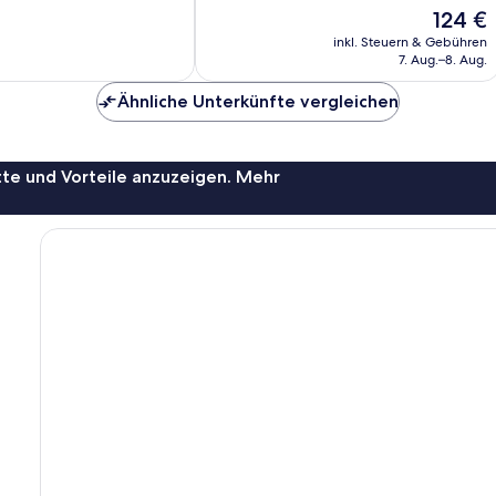
10,
Der
124 €
ich,
Sehr
Preis
gut,
inkl. Steuern & Gebühren
beträgt
7. Aug.–8. Aug.
40
124 €
Bewertungen
Ähnliche Unterkünfte vergleichen
te und Vorteile anzuzeigen. Mehr