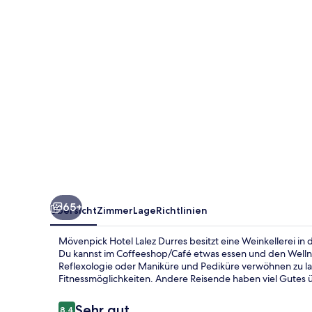
65+
Übersicht
Zimmer
Lage
Richtlinien
Mövenpick Hotel Lalez Durres besitzt eine Weinkellerei in
Du kannst im Coffeeshop/Café etwas essen und den Well
Reflexologie oder Maniküre und Pediküre verwöhnen zu las
Fitnessmöglichkeiten. Andere Reisende haben viel Gutes üb
Bewertungen
Sehr gut
8,4