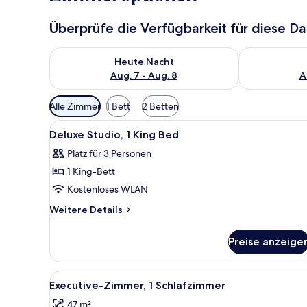
Überprüfe die Verfügbarkeit für diese D
Überprüfe die Verfügbarkeit für heute Nacht, Aug. 7
Überprüfe die
Heute Nacht
Aug. 7 - Aug. 8
A
Verfügbare
Alle Zimmer
1 Bett
2 Betten
Filter
Alle
Hochwertige Bettwaren, Zimme
für
4
Deluxe Studio, 1 King Bed
Fotos
Zimmer
Platz für 3 Personen
für
1 King-Bett
Deluxe
Studio,
Kostenloses WLAN
1
Weitere
Weitere Details
King
Details
für
Bed
Preise anzeige
Deluxe
anzeigen
Studio,
1
Alle
Ein modernes Hotelzimmer mit 
15
King
Executive-Zimmer, 1 Schlafzimmer
Fotos
Bed
47 m²