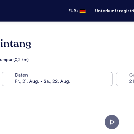
•
EUR
Unterkunft registr
Bintang
Lumpur (0,2 km)
Daten
G