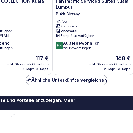
Pan
 COLLECTION Kuala
Pan Pacific Serviced Suites Kuala
Pacific
Lumpur
Serviced
Bukit Bintang
Suites
Kuala
Pool
Kochnische
Lumpur
erfügbar
Wäscherei
Bukit
 WLAN
Parkplätze verfügbar
Bintang
9.4
agend
Außergewöhnlich
9,4
von
rtungen
261 Bewertungen
10,
Der
Der
117 €
168 €
,
Außergewöhnlich,
Preis
Preis
261
inkl. Steuern & Gebühren
inkl. Steuern & Gebühren
beträgt
beträgt
7. Sept.–8. Sept.
2. Sept.–3. Sept.
Bewertungen
117 €
168 €
Ähnliche Unterkünfte vergleichen
te und Vorteile anzuzeigen. Mehr