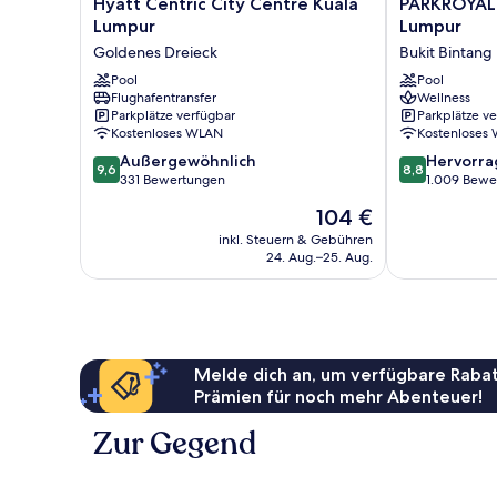
Hyatt
PARKROYAL
Hyatt Centric City Centre Kuala
PARKROYAL
Centric
COLLECTION
Lumpur
Lumpur
City
Kuala
Goldenes Dreieck
Bukit Bintang
Centre
Lumpur
Kuala
Pool
Bukit
Pool
Flughafentransfer
Wellness
Lumpur
Bintang
Parkplätze verfügbar
Parkplätze v
Goldenes
Kostenloses WLAN
Kostenloses
Dreieck
9.6
8.8
Außergewöhnlich
Hervorr
9,6
8,8
von
von
331 Bewertungen
1.009 Bewe
10,
10,
Der
104 €
Außergewöhnlich,
Hervorragend
Preis
331
1.009
inkl. Steuern & Gebühren
beträgt
24. Aug.–25. Aug.
Bewertungen
Bewertungen
104 €
Melde dich an, um verfügbare Rabat
Prämien für noch mehr Abenteuer!
Zur Gegend