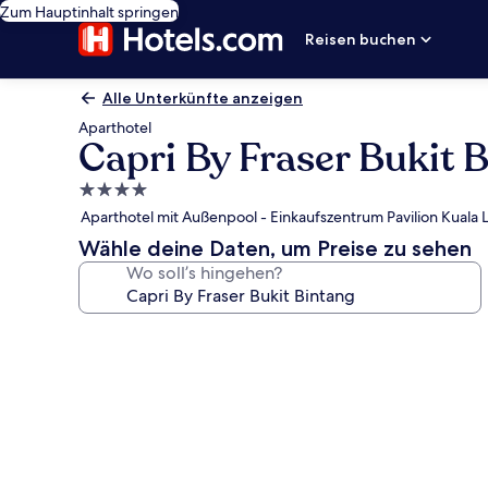
Zum Hauptinhalt springen
Reisen buchen
Alle Unterkünfte anzeigen
Aparthotel
Capri By Fraser Bukit 
4.0-
Sterne-
Aparthotel mit Außenpool - Einkaufszentrum Pavilion Kuala 
Unterkunft
Wähle deine Daten, um Preise zu sehen
Wo soll’s hingehen?
Fotogalerie
von
Capri
By
Fraser