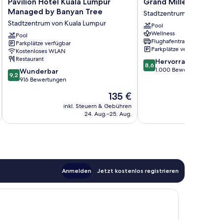
Pavilion
Grand
Pavilion Hotel Kuala Lumpur
Grand Millennium Ku
Hotel
Millennium
Managed by Banyan Tree
Stadtzentrum von Kuala
Kuala
Kuala
Stadtzentrum von Kuala Lumpur
Pool
Lumpur
Lumpur
Wellness
Managed
Pool
Stadtzentrum
Flughafentransfer
Parkplätze verfügbar
by
von
Parkplätze verfügbar
Kostenloses WLAN
Banyan
Kuala
Restaurant
8.6
Hervorragend
Tree
Lumpur
8,6
von
1.000 Bewertungen
9.2
Stadtzentrum
Wunderbar
9,2
10,
von
von
916 Bewertungen
Hervorragend,
10,
Kuala
Der
135 €
1.000
Wunderbar,
Lumpur
Preis
Bewertungen
916
inkl. Steuern & Gebühren
inkl. S
beträgt
24. Aug.–25. Aug.
Bewertungen
135 €
Anmelden
Jetzt kostenlos registrieren