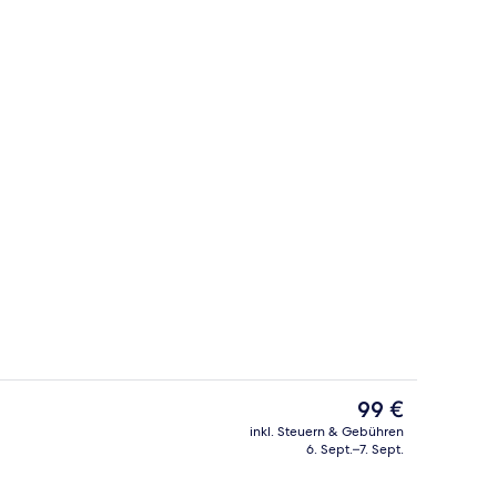
Außenpool
ideo, eingereicht von Alevtina Balvanovich
Der
99 €
aktuelle
inkl. Steuern & Gebühren
Preis
6. Sept.–7. Sept.
Fassade der Unterkunft
beträgt
99 €.