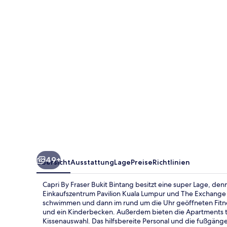
Bukit
Bintang
49+
Übersicht
Ausstattung
Lage
Preise
Richtlinien
Capri By Fraser Bukit Bintang besitzt eine super Lage, de
Einkaufszentrum Pavilion Kuala Lumpur und The Exchange
schwimmen und dann im rund um die Uhr geöffneten Fitne
und ein Kinderbecken. Außerdem bieten die Apartments t
Kissenauswahl. Das hilfsbereite Personal und die fußgän