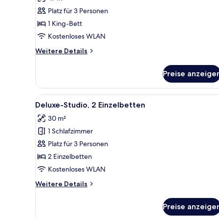
für
Platz für 3 Personen
Executive-
Zimmer,
1 King-Bett
1
Kostenloses WLAN
Schlafzimmer
Weitere
Weitere Details
anzeigen
Details
für
Preise anzeige
Executive-
Zimmer,
1
Alle
Ein modernes Hotelzimmer mit 
15
Schlafzimmer
Deluxe-Studio, 2 Einzelbetten
Fotos
30 m²
für
1 Schlafzimmer
Deluxe-
Studio,
Platz für 3 Personen
2 Einzelbetten
2 Einzelbetten
anzeigen
Kostenloses WLAN
Weitere
Weitere Details
Details
für
Preise anzeige
Deluxe-
Studio,