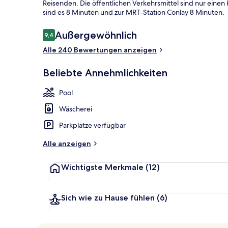
Reisenden. Die öffentlichen Verkehrsmittel sind nur einen
sind es 8 Minuten und zur MRT-Station Conlay 8 Minuten.
Bewertungen
Außergewöhnlich
9,4
9,4 von 10.
Executive-L
Alle 240 Bewertungen anzeigen
Beliebte Annehmlichkeiten
Pool
Wäscherei
Parkplätze verfügbar
Alle anzeigen
Wichtigste Merkmale
(12)
Sich wie zu Hause fühlen
(6)