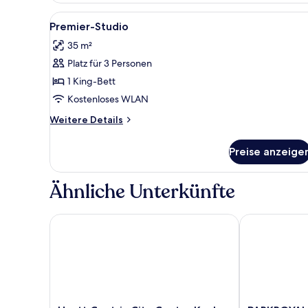
2 Einzelbetten
Alle
Ein modernes Hotelzimmer mit 
17
Premier-Studio
Fotos
35 m²
für
Platz für 3 Personen
Premier-
Studio
1 King-Bett
anzeigen
Kostenloses WLAN
Weitere
Weitere Details
Details
für
Preise anzeige
Premier-
Studio
Ähnliche Unterkünfte
Hyatt Centric City Centre Kuala Lumpur
PARKROYAL C