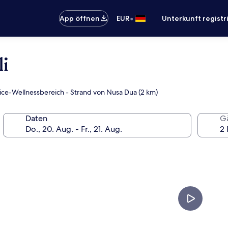
•
App öffnen
EUR
Unterkunft registr
i
vice-Wellnessbereich - Strand von Nusa Dua (2 km)
Daten
G