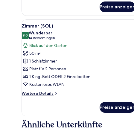
Preise anzeige
Alle
Ein modernes Hotelzimmer mit B
7
Zimmer (SOL)
Fotos
Wunderbar
für
9,0
9,0 von 10
(14
14 Bewertungen
Zimmer
Bewertungen)
Blick auf den Garten
(SOL)
50 m²
anzeigen
1 Schlafzimmer
Platz für 2 Personen
1 King-Bett ODER 2 Einzelbetten
Kostenloses WLAN
Weitere
Weitere Details
Details
für
Preise anzeige
Zimmer
(SOL)
Ähnliche Unterkünfte