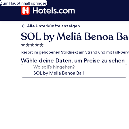
Zum Hauptinhalt springen
Alle Unterkünfte anzeigen
SOL by Meliá Benoa Bal
5.0-
Sterne-
Resort im gehobenen Stil direkt am Strand und mit Full-Ser
Unterkunft
Wähle deine Daten, um Preise zu sehen
Wo soll’s hingehen?
Fotogalerie
von
SOL
by
Meliá
Benoa