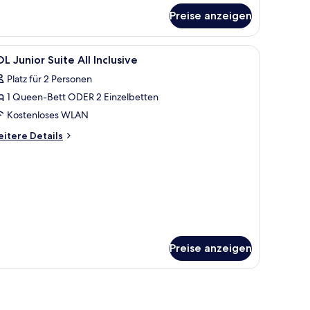
r
Preise anzeigen
milien-
ite
OL)
ernseher, Couchtisch und einer Lounge mit Sitzsäcken.
le
Ein modernes Hotelzimmer mit Bett, Fernsehe
5
L Junior Suite All Inclusive
otos
Platz für 2 Personen
ür
1 Queen-Bett ODER 2 Einzelbetten
OL
unior
Kostenloses WLAN
uite
itere
itere Details
l
tails
r
clusive
OL
nzeigen
nior
ite
l
clusive
Preise anzeigen