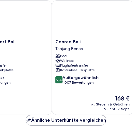
 Bali
Conrad Bali
Conrad
rt Bali
Conrad Bali
Bali
Tanjung Benoa
Tanjung
Pool
Benoa
Wellness
nsfer
Flughafentransfer
arkplätze
Kostenlose Parkplätze
9.4
ar
Außergewöhnlich
9,4
von
rtungen
1.007 Bewertungen
10,
Außergewöhnlich,
Der
168 €
1.007
Preis
Bewertungen
inkl. Steuern & Gebühren
beträgt
6. Sept.–7. Sept.
168 €
Ähnliche Unterkünfte vergleichen