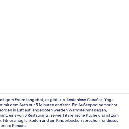
Influencer-V
seitigem Freizeitangebot; es gibt u. a. kostenlose Cabañas, Yoga
 ist mit dem Auto nur 5 Minuten entfernt. Ein Außenpool verspricht
gssorgen in Luft auf: angeboten werden Warmsteinmassagen,
Sitzecke in 
t, eins von 3 Restaurants, serviert italienische Küche und ist zum
r, Fitnessmöglichkeiten und ein Kinderbecken sprechen für dieses
bereite Personal.