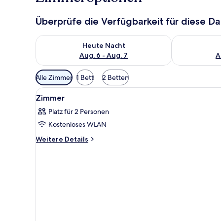
Überprüfe die Verfügbarkeit für diese D
Überprüfe die Verfügbarkeit für heute Nacht, Aug. 6
Überprüfe die
Heute Nacht
Aug. 6 - Aug. 7
A
Verfügbare
Alle Zimmer
1 Bett
2 Betten
Filter
Alle
Ein modernes Hotelzimmer mit B
für
8
Zimmer
Fotos
Zimmer
Platz für 2 Personen
für
Kostenloses WLAN
Zimmer
anzeigen
Weitere
Weitere Details
Details
für
Zimmer