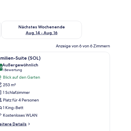
es Wochenende, Aug. 7 - Aug. 9.
Überprüfe die Verfügbarkeit für nächstes Wochenende, Aug. 1
Nächstes Wochenende
Aug. 14 - Aug. 16
Anzeige von 6 von 6 Zimmern
, Sessel und Sofa, sowie einem Balkon mit Blick.
le
Ein großzügiger Wohnbereich mit einer Couch
8
milien-Suite (SOL)
otos
Außergewöhnlich
ür
,0
10,0 von 10
(1
1 Bewertung
amilien-
Bewertung)
Blick auf den Garten
uite
253 m²
SOL)
1 Schlafzimmer
nzeigen
Platz für 4 Personen
1 King-Bett
Kostenloses WLAN
itere
itere Details
tails