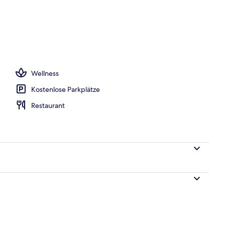
s; Frühstück, Mittagessen und Abendessen werden serviert
Wellness
Kostenlose Parkplätze
Restaurant