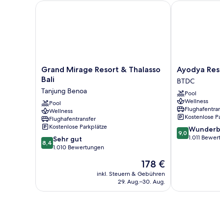
Grand Mirage Resort & Thalasso Bali
Ayodya Resort
Grand
Ayodya
Grand Mirage Resort & Thalasso
Ayodya Reso
Mirage
Resort
Bali
BTDC
Resort
Bali
Tanjung Benoa
Pool
&
BTDC
Wellness
Thalasso
Pool
Flughafentra
Wellness
Bali
Kostenlose P
Flughafentransfer
Tanjung
Kostenlose Parkplätze
9.0
Wunderb
Benoa
9,0
von
1.011 Bewe
8.4
Sehr gut
8,4
10,
von
1.010 Bewertungen
Wunderbar,
10,
Der
178 €
1.011
Sehr
Preis
Bewertungen
gut,
inkl. Steuern & Gebühren
beträgt
29. Aug.–30. Aug.
1.010
178 €
Bewertungen