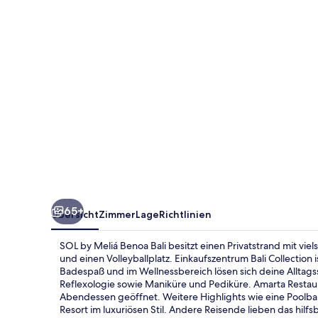
Bali
65+
Übersicht
Zimmer
Lage
Richtlinien
SOL by Meliá Benoa Bali besitzt einen Privatstrand mit viel
und einen Volleyballplatz. Einkaufszentrum Bali Collection
Badespaß und im Wellnessbereich lösen sich deine Allta
Reflexologie sowie Maniküre und Pediküre. Amarta Restauran
Abendessen geöffnet. Weitere Highlights wie eine Poolba
Resort im luxuriösen Stil. Andere Reisende lieben das hilfs