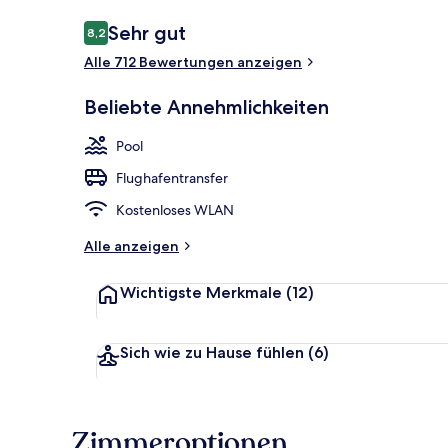
Bewertungen
Sehr gut
8,2
8,2 von 10.
Alle 712 Bewertungen anzeigen
3 Restaurant
Beliebte Annehmlichkeiten
Pool
Flughafentransfer
Kostenloses WLAN
Alle anzeigen
Wichtigste Merkmale
(12)
Sich wie zu Hause fühlen
(6)
Zimmeroptionen