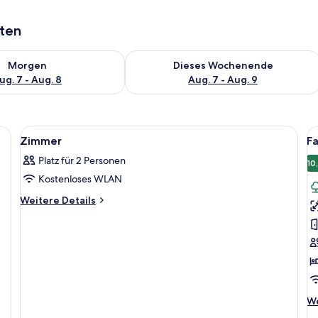
aten
 - Aug. 7.
 Verfügbarkeit für morgen, Aug. 7 - Aug. 8.
Überprüfe die Verfügbarkeit für dies
Morgen
Dieses Wochenende
ug. 7 - Aug. 8
Aug. 7 - Aug. 9
ett, Sofa, Couchtisch, Fernseher und Blick ins Freie.
Alle
Ein Hotelzimmer mit Bett, Schreibtisch
Al
19
Zimmer
Fa
Fotos
F
Platz für 2 Personen
für
f
10
Kostenloses WLAN
Zimmer
F
anzeigen
S
Weitere
Weitere Details
Details
(
für
a
Zimmer
We
We
De