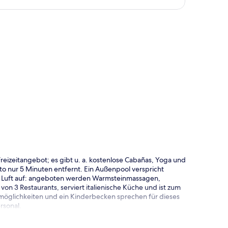
te
Freizeitangebot; es gibt u. a. kostenlose Cabañas, Yoga und
uto nur 5 Minuten entfernt. Ein Außenpool verspricht
in Luft auf: angeboten werden Warmsteinmassagen,
on 3 Restaurants, serviert italienische Küche und ist zum
smöglichkeiten und ein Kinderbecken sprechen für dieses
rsonal.