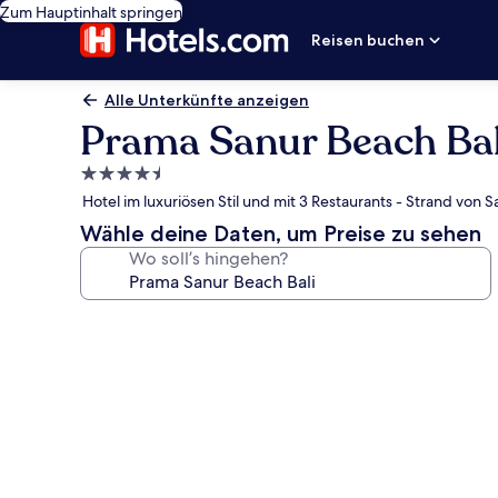
Zum Hauptinhalt springen
Reisen buchen
Alle Unterkünfte anzeigen
Prama Sanur Beach Bal
4.5-
Sterne-
Hotel im luxuriösen Stil und mit 3 Restaurants - Strand von S
Unterkunft
Wähle deine Daten, um Preise zu sehen
Wo soll’s hingehen?
Fotogalerie
von
Prama
Sanur
Beach
Bali