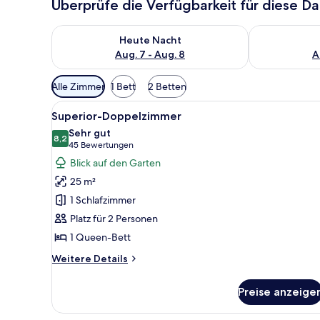
Überprüfe die Verfügbarkeit für diese D
Überprüfe die Verfügbarkeit für heute Nacht, Aug. 7
Überprüfe die
Heute Nacht
Aug. 7 - Aug. 8
A
Verfügbare
Alle Zimmer
1 Bett
2 Betten
Filter
Alle
Ein Hotelzimmer mit einem gro
für
2
Superior-Doppelzimmer
Fotos
Zimmer
Sehr gut
für
8,2
8,2 von 10
(45
45 Bewertungen
Superior-
Bewertungen)
Blick auf den Garten
Doppelzimmer
25 m²
anzeigen
1 Schlafzimmer
Platz für 2 Personen
1 Queen-Bett
Weitere
Weitere Details
Details
für
Preise anzeige
Superior-
Doppelzimmer