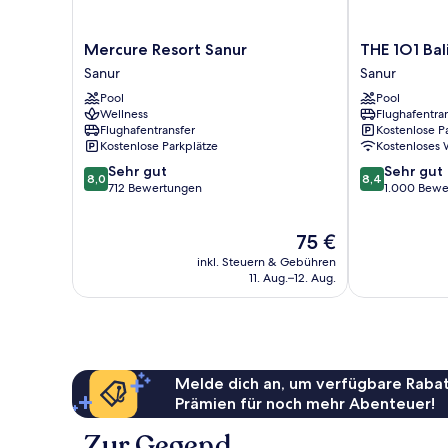
Mercure
THE
Mercure Resort Sanur
THE 1O1 Bal
Resort
1O1
Sanur
Sanur
Sanur
Bali
Pool
Pool
Sanur
Oasis
Wellness
Flughafentra
Sanur
Flughafentransfer
Kostenlose P
Sanur
Kostenlose Parkplätze
Kostenloses
8.0
8.4
Sehr gut
Sehr gut
8,0
8,4
von
von
712 Bewertungen
1.000 Bewe
10,
10,
Sehr
Sehr
Der
75 €
gut,
gut,
Preis
712
1.000
inkl. Steuern & Gebühren
beträgt
Bewertungen
Bewertungen
11. Aug.–12. Aug.
75 €
Melde dich an, um verfügbare Rabat
Prämien für noch mehr Abenteuer!
Zur Gegend