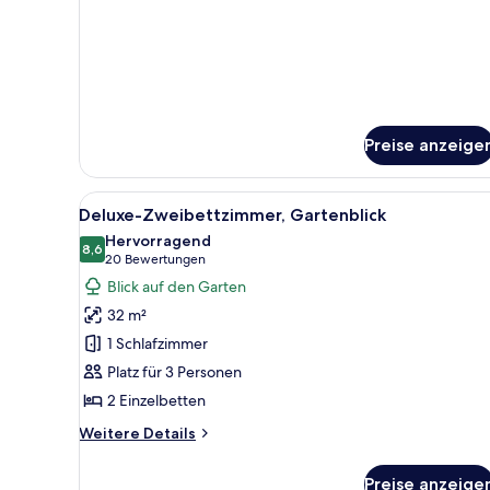
für
Club
Suite
Preise anzeige
Alle
Ein Hotelzimmer mit zwei Bett
3
Deluxe-Zweibettzimmer, Gartenblick
Fotos
Hervorragend
für
8,6
8,6 von 10
(20
20 Bewertungen
Deluxe-
Bewertungen)
Blick auf den Garten
Zweibettzimmer,
32 m²
Gartenblick
1 Schlafzimmer
anzeigen
Platz für 3 Personen
2 Einzelbetten
Weitere
Weitere Details
Details
für
Preise anzeige