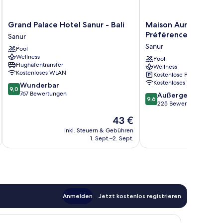
Grand
Maison
Grand Palace Hotel Sanur - Bali
Maison Aurelia Sanur,
Palace
Aurelia
Préférence
Sanur
Hotel
Sanur,
Sanur
Pool
Sanur
Bali
Wellness
-
-
Pool
Flughafentransfer
Wellness
Bali
by
Kostenloses WLAN
Kostenlose Parkplätze
Sanur
Préférence
Kostenloses WLAN
9.0
Wunderbar
Sanur
9,0
von
767 Bewertungen
9.6
Außergewöhnlich
9,6
10,
von
225 Bewertungen
Wunderbar,
10,
Der
43 €
767
Außergewöhnlich,
Preis
Bewertungen
225
inkl. Steuern & Gebühren
inkl. S
beträgt
1. Sept.–2. Sept.
Bewertungen
43 €
Anmelden
Jetzt kostenlos registrieren