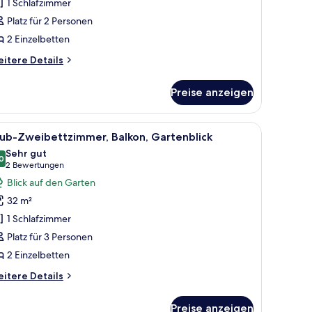
1 Schlafzimmer
Platz für 2 Personen
2 Einzelbetten
itere
itere Details
tails
r
Preise anzeigen
perior-
eibettzimmer
 Schreibtisch und Blick ins Freie.
le
Ein Hotelzimmer mit zwei Betten, einem Schr
3
lub-Zweibettzimmer, Balkon, Gartenblick
otos
Sehr gut
ür
0
8,0 von 10
(2
2 Bewertungen
lub-
Bewertungen)
Blick auf den Garten
weibettzimmer,
32 m²
alkon,
1 Schlafzimmer
artenblick
Platz für 3 Personen
nzeigen
2 Einzelbetten
itere
itere Details
tails
r
Preise anzeigen