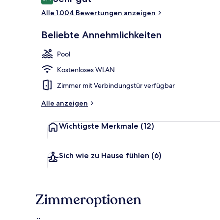
8,4 von 10.
Alle 1.004 Bewertungen anzeigen
3 Restaurant
Beliebte Annehmlichkeiten
Pool
Kostenloses WLAN
Zimmer mit Verbindungstür verfügbar
Alle anzeigen
Wichtigste Merkmale
(12)
Sich wie zu Hause fühlen
(6)
Zimmeroptionen