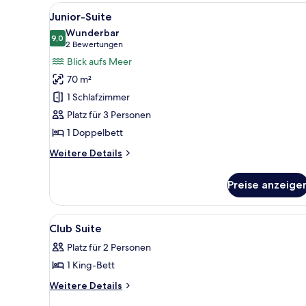
Alle
Ein Hotelzimmer mit einem groß
2
Junior-Suite
Fotos
Wunderbar
für
9,0
9,0 von 10
(2
2 Bewertungen
Junior-
Bewertungen)
Blick aufs Meer
Suite
70 m²
anzeigen
1 Schlafzimmer
Platz für 3 Personen
1 Doppelbett
Weitere
Weitere Details
Details
für
Preise anzeige
Junior-
Suite
Alle
Minibar, Zimmersafe, Schreib
4
Club Suite
Fotos
Platz für 2 Personen
für
1 King-Bett
Club
Suite
Weitere
Weitere Details
Details
anzeigen