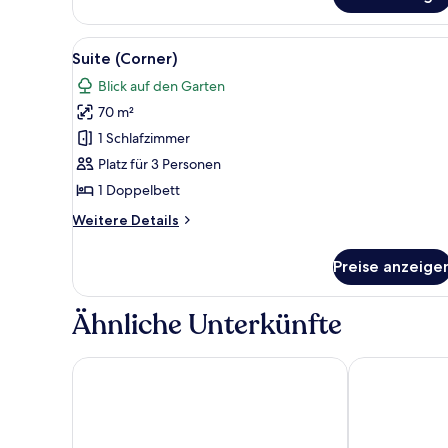
Deluxe-
Zweibettzimmer,
Gartenblick
Alle
Ein Hotelzimmer mit einem groß
6
Suite (Corner)
Fotos
Blick auf den Garten
für
70 m²
Suite
(Corner)
1 Schlafzimmer
anzeigen
Platz für 3 Personen
1 Doppelbett
Weitere
Weitere Details
Details
für
Preise anzeige
Suite
(Corner)
Ähnliche Unterkünfte
Mercure Resort Sanur
THE 1O1 Bali 