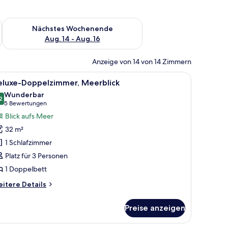
es Wochenende, Aug. 7 - Aug. 9.
Überprüfe die Verfügbarkeit für nächstes Wochenende, Aug. 1
Nächstes Wochenende
Aug. 14 - Aug. 16
Anzeige von 14 von 14 Zimmern
it Blick auf Bäume.
t, einem Schreibtisch mit Computer, einem Sessel, einem Fernseher und ei
le
Ein Hotelzimmer mit einem großen Bett, einem
4
eluxe-Doppelzimmer, Meerblick
otos
Wunderbar
ür
2
9,2 von 10
(5
5 Bewertungen
eluxe-
Bewertungen)
Blick aufs Meer
oppelzimmer,
32 m²
eerblick
1 Schlafzimmer
nzeigen
Platz für 3 Personen
1 Doppelbett
itere
itere Details
tails
r
Preise anzeigen
luxe-
ppelzimmer,