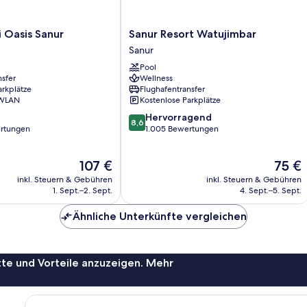
Sanur
i Oasis Sanur
Sanur Resort Watujimbar
Resort
Sanur
Watujimbar
Pool
Sanur
nsfer
Wellness
arkplätze
Flughafentransfer
 WLAN
Kostenlose Parkplätze
8.6
Hervorragend
8,6
von
rtungen
1.005 Bewertungen
10,
Hervorragend,
Der
Der
107 €
75 €
1.005
Preis
Preis
Bewertungen
inkl. Steuern & Gebühren
inkl. Steuern & Gebühren
beträgt
beträgt
1. Sept.–2. Sept.
4. Sept.–5. Sept.
107 €
75 €
Ähnliche Unterkünfte vergleichen
te und Vorteile anzuzeigen. Mehr