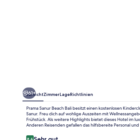
61+
Übersicht
Zimmer
Lage
Richtlinien
Prama Sanur Beach Bali besitzt einen kostenlosen Kindercl
Sanur. Freu dich auf wohlige Auszeiten mit Wellnessangebo
Frühstück. Als weitere Highlights bietet dieses Hotel im l
Anderen Reisenden gefallen das hilfsbereite Personal und 
Bewertungen
Sehr gut
8,4