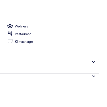
s; Frühstück, Mittagessen und Abendessen werden serviert
Wellness
Restaurant
Klimaanlage