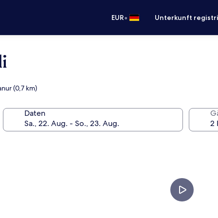
•
EUR
Unterkunft registr
i
anur (0,7 km)
Daten
G