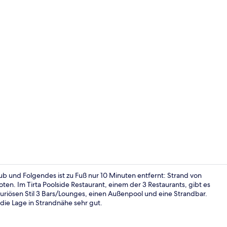
Influencer-V
ub und Folgendes ist zu Fuß nur 10 Minuten entfernt: Strand von
ten. Im Tirta Poolside Restaurant, einem der 3 Restaurants, gibt es
uxuriösen Stil 3 Bars/Lounges, einen Außenpool und eine Strandbar.
Außenpool, 
die Lage in Strandnähe sehr gut.