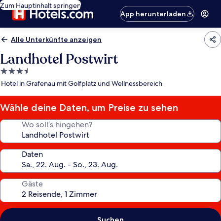
Zum Hauptinhalt springen
App herunterladen
Alle Unterkünfte anzeigen
Landhotel Postwirt
3.5-
Sterne-
Hotel in Grafenau mit Golfplatz und Wellnessbereich
Unterkunft
Wähle deine Daten, um Preise zu sehen
Wo soll’s hingehen?
Daten
Gäste
Suchen