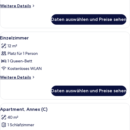
anzeigen
Weitere
Weitere Details
Details
für
Daten auswählen und Preise sehen
Standard-
Doppelzimmer
(Erle)
Alle
Ein ordentlich bezogenes Bett mit we
7
Einzelzimmer
Fotos
12 m²
für
Platz für 1 Person
Einzelzimmer
anzeigen
1 Queen-Bett
Kostenloses WLAN
Weitere
Weitere Details
Details
für
Daten auswählen und Preise sehen
Einzelzimmer
Alle
Ein Schlafzimmer mit einem Himmelbet
6
Apartment, Annex (C)
Fotos
40 m²
für
1 Schlafzimmer
Apartment,