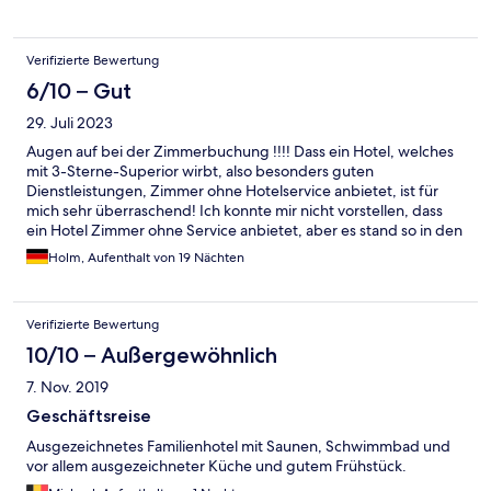
Verifizierte Bewertung
6/10 – Gut
29. Juli 2023
Augen auf bei der Zimmerbuchung !!!! Dass ein Hotel, welches
mit 3-Sterne-Superior wirbt, also besonders guten
Dienstleistungen, Zimmer ohne Hotelservice anbietet, ist für
mich sehr überraschend! Ich konnte mir nicht vorstellen, dass
ein Hotel Zimmer ohne Service anbietet, aber es stand so in den
Buchungsunterlagen, ich hätte nur alles richtig lesen müssen.
Holm, Aufenthalt von 19 Nächten
Zur Sauberkeit: Spinnweben am Fenster (zwischen Fenster und
Heizung), Spinnweben im Bad, im Frühstücksraum eine tote
Fliege, die 3 Wochen im Fensterbrett lag, vielleicht liegt sie
Verifizierte Bewertung
immer noch dort… Laut Unterlagen sollen die Handtücher 3x in
der Woche gewechselt werden, die Bettwäsche wöchentlich.
10/10 – Außergewöhnlich
Die Realität: Die Bettwäsche wurde 1x in 3 Wochen gewechselt,
7. Nov. 2019
die Handtücher in der ersten Woche 3x, danach 1x je Woche.
Hinzu kam, dass der Seniorchef in unserer Abwesenheit das
Geschäftsreise
Zimmer betrat, um einen Stuhl herauszunehmen, für andere
Ausgezeichnetes Familienhotel mit Saunen, Schwimmbad und
Gäste. Er war sehr überrascht, als meine Frau das Zimmer
vor allem ausgezeichneter Küche und gutem Frühstück.
betrat, nun den Stuhl haben wir den Rest des Urlaubs nicht
wiedergesehen. Wir mussten fragen, um an des WLAN-