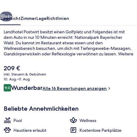
rück
Weiter
68+
Übersicht
Zimmer
Lage
Richtlinien
Landhotel Postwirt besitzt einen Golfplatz und Folgendes ist mit
dem Auto in nur 10 Minuten erreicht: Nationalpark Bayerischer
Wald. Du kannst im Restaurant etwas essen und den
Wellnessbereich besuchen, um dich mit Tiefengewebe-Massagen,
Ganzkörperwickeln oder Reflexologie verwöhnen zu lassen. Weitere
Highlights sind ein Innenpool, eine Bar/Lounge und eine Sauna.
Der
209 €
aktuelle
inkl. Steuern & Gebühren
Preis
10. Aug.–11. Aug.
Tägliches großes Frühstück gegen Ge
beträgt
Bewertungen
Wunderbar
9,0
Alle 16 Bewertungen anzeigen
209 €.
9,0 von 10.
Beliebte Annehmlichkeiten
Pool
Wellness
Haustiere erlaubt
Kostenlose Parkplätze