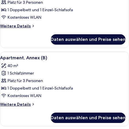
Annex
Platz für 3 Personen
(C)
1 Doppelbett und 1 Einzel-Schlafsofa
anzeigen
Kostenloses WLAN
Weitere
Weitere Details
Details
für
Daten auswählen und Preise sehen
Apartment,
Annex
(C)
Alle
Ein Doppelbett mit hölzernem Kopfteil
6
Apartment, Annex (B)
Fotos
40 m²
für
1 Schlafzimmer
Apartment,
Annex
Platz für 3 Personen
(B)
1 Doppelbett und 1 Einzel-Schlafsofa
anzeigen
Kostenloses WLAN
Weitere
Weitere Details
Details
für
Daten auswählen und Preise sehen
Apartment,
Annex