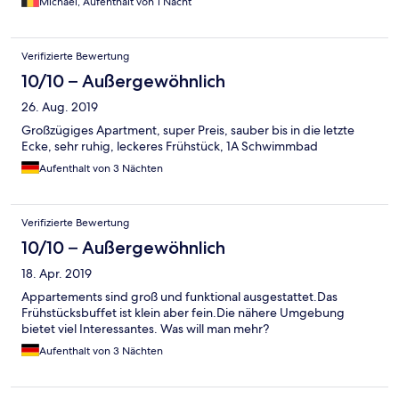
Michael, Aufenthalt von 1 Nacht
Passwort zu gelangen, die Nutzung war auch nur bis zum
vorletzten Tag, nicht bis zum Abreisetag. Wir haben
gelegentlich im Hotelrestaurant gespeist, allerdings wurden wir
Verifizierte Bewertung
immer mit einem leicht genervten Gesichtsausdruck bedacht,
wenn wir sagten, dass wir nicht reserviert hatten (ich
10/10 – Außergewöhnlich
wiederhole: das Hotel wirbt mit 3-Sterne-Superior!). Die Küche
26. Aug. 2019
ist sehr gut, Frühstück ist gut, aber der Rest ist sehr
„ausbaufähig“.
Großzügiges Apartment, super Preis, sauber bis in die letzte
Ecke, sehr ruhig, leckeres Frühstück, 1A Schwimmbad
Aufenthalt von 3 Nächten
Verifizierte Bewertung
10/10 – Außergewöhnlich
18. Apr. 2019
Appartements sind groß und funktional ausgestattet.Das
Frühstücksbuffet ist klein aber fein.Die nähere Umgebung
bietet viel Interessantes. Was will man mehr?
Aufenthalt von 3 Nächten