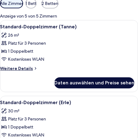
Verfügbare
Alle Zimmer
1 Bett
2 Betten
Filter
für
Anzeige von 5 von 5 Zimmern
Zimmer
Alle
Ein Hotelzimmer mit einem hölzernen B
8
Standard-Doppelzimmer (Tanne)
Fotos
26 m²
für
Platz für 3 Personen
Standard-
Doppelzimmer
1 Doppelbett
(Tanne)
Kostenloses WLAN
anzeigen
Weitere
Weitere Details
Details
für
Daten auswählen und Preise sehen
Standard-
Doppelzimmer
(Tanne)
Alle
Ein Hotelzimmer mit einem großen Bet
5
Standard-Doppelzimmer (Erle)
Fotos
30 m²
für
Platz für 3 Personen
Standard-
Doppelzimmer
1 Doppelbett
(Erle)
Kostenloses WLAN