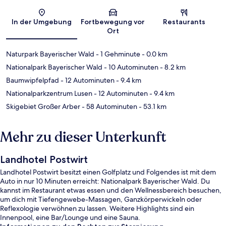
Karte
In der Umgebung
Fortbewegung vor
Restaurants
Ort
Naturpark Bayerischer Wald
- 1 Gehminute
- 0.0 km
Nationalpark Bayerischer Wald
- 10 Autominuten
- 8.2 km
Baumwipfelpfad
- 12 Autominuten
- 9.4 km
Nationalparkzentrum Lusen
- 12 Autominuten
- 9.4 km
Skigebiet Großer Arber
- 58 Autominuten
- 53.1 km
Mehr zu dieser Unterkunft
Landhotel Postwirt
Landhotel Postwirt besitzt einen Golfplatz und Folgendes ist mit dem
Auto in nur 10 Minuten erreicht: Nationalpark Bayerischer Wald. Du
kannst im Restaurant etwas essen und den Wellnessbereich besuchen,
um dich mit Tiefengewebe-Massagen, Ganzkörperwickeln oder
Reflexologie verwöhnen zu lassen. Weitere Highlights sind ein
Innenpool, eine Bar/Lounge und eine Sauna.