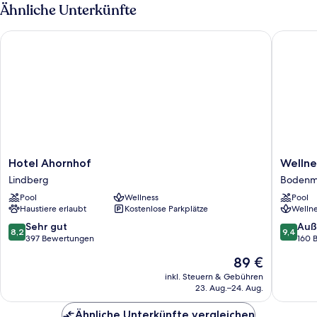
(B)
Ähnliche Unterkünfte
Hotel Ahornhof
Wellness
Hotel
Wellnes
Hotel Ahornhof
Wellne
Ahornhof
und
Lindberg
Bodenm
Lindberg
Bierhote
Pool
Wellness
Pool
Adam-
Haustiere erlaubt
Kostenlose Parkplätze
Wellne
Bräu
Bodenm
8.2
9.4
Sehr gut
Auß
8,2
9,4
von
von
397 Bewertungen
160 
10,
10,
Der
89 €
Sehr
Außerge
Preis
gut,
160
inkl. Steuern & Gebühren
beträgt
23. Aug.–24. Aug.
397
Bewert
89 €
Bewertungen
Ähnliche Unterkünfte vergleichen