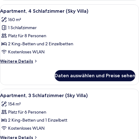
(Sky
Alle
Apartment, 4 Schlafzimmer (Sky Villa
13
Duplex)
Apartment, 4 Schlafzimmer (Sky Villa)
Fotos
160 m²
für
1 Schlafzimmer
Apartment,
4 Schlafzimmer
Platz für 8 Personen
(Sky
2 King-Betten und 2 Einzelbetten
Villa)
Kostenloses WLAN
anzeigen
Weitere
Weitere Details
Details
für
Daten auswählen und Preise sehen
Apartment,
4 Schlafzimmer
(Sky
Alle
Apartment, 3 Schlafzimmer (Sky Villa)
11
Villa)
Apartment, 3 Schlafzimmer (Sky Villa)
Fotos
154 m²
für
Platz für 6 Personen
Apartment,
3 Schlafzimmer
2 King-Betten und 1 Einzelbett
(Sky
Kostenloses WLAN
Villa)
Weitere
Weitere Details