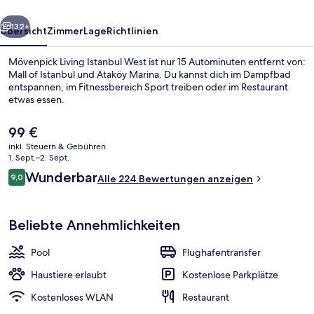
rück
Weiter
132+
Übersicht
Zimmer
Lage
Richtlinien
Mövenpick Living Istanbul West ist nur 15 Autominuten entfernt von:
Mall of Istanbul und Ataköy Marina. Du kannst dich im Dampfbad
entspannen, im Fitnessbereich Sport treiben oder im Restaurant
etwas essen.
Der
99 €
aktuelle
inkl. Steuern & Gebühren
Preis
1. Sept.–2. Sept.
beträgt
Bewertungen
Wunderbar
9,0
Apartment, 3 Schlafzimmer (Sky Villa)
Alle 224 Bewertungen anzeigen
99 €.
9,0 von 10.
Beliebte Annehmlichkeiten
Pool
Flughafentransfer
Haustiere erlaubt
Kostenlose Parkplätze
Kostenloses WLAN
Restaurant