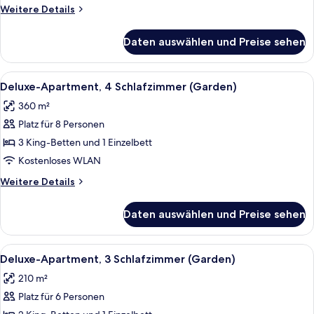
Terrasse
Weitere
Weitere Details
anzeigen
Details
für
Daten auswählen und Preise sehen
Deluxe-
Apartment,
2 Schlafzimmer,
Alle
Ein modernes Wohnzimmer mit einer So
9
Terrasse
Deluxe-Apartment, 4 Schlafzimmer (Garden)
Fotos
360 m²
für
Platz für 8 Personen
Deluxe-
Apartment,
3 King-Betten und 1 Einzelbett
4 Schlafzimmer
Kostenloses WLAN
(Garden)
Weitere
Weitere Details
anzeigen
Details
für
Daten auswählen und Preise sehen
Deluxe-
Apartment,
4 Schlafzimmer
Alle
Ein modernes Wohnzimmer mit Essbere
11
(Garden)
Deluxe-Apartment, 3 Schlafzimmer (Garden)
Fotos
210 m²
für
Platz für 6 Personen
Deluxe-