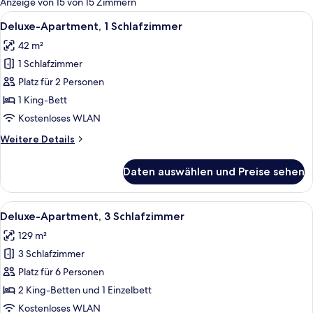
Anzeige von 15 von 15 Zimmern
Zimmer
Alle
Ein modernes Hotelzimmer mit Essberei
4
Deluxe-Apartment, 1 Schlafzimmer
Fotos
42 m²
für
1 Schlafzimmer
Deluxe-
Apartment,
Platz für 2 Personen
1
1 King-Bett
Schlafzimmer
Kostenloses WLAN
anzeigen
Weitere
Weitere Details
Details
für
Daten auswählen und Preise sehen
Deluxe-
Apartment,
1
Alle
Ein modernes Wohnzimmer mit einer So
11
Schlafzimmer
Deluxe-Apartment, 3 Schlafzimmer
Fotos
129 m²
für
3 Schlafzimmer
Deluxe-
Apartment,
Platz für 6 Personen
3 Schlafzimmer
2 King-Betten und 1 Einzelbett
anzeigen
Kostenloses WLAN