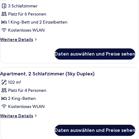
für
3 Schlafzimmer
Villa,
3 Schlafzimmer
Platz für 6 Personen
(Garden
1 King-Bett und 2 Einzelbetten
Villa)
Kostenloses WLAN
anzeigen
Weitere
Weitere Details
Details
für
Daten auswählen und Preise sehen
Villa,
3 Schlafzimmer
(Garden
Alle
Apartment, 2 Schlafzimmer (Sky Duple
11
Villa)
Apartment, 2 Schlafzimmer (Sky Duplex)
Fotos
102 m²
für
Platz für 4 Personen
Apartment,
2 Schlafzimmer
2 King-Betten
(Sky
Kostenloses WLAN
Duplex)
Weitere
Weitere Details
anzeigen
Details
für
Daten auswählen und Preise sehen
Apartment,
2 Schlafzimmer