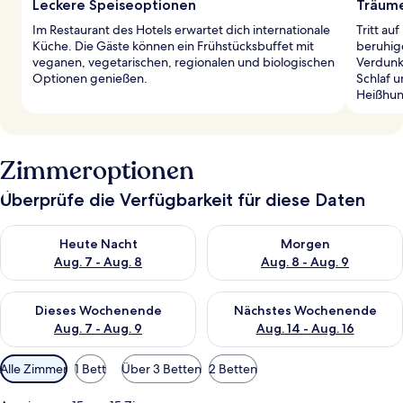
Leckere Speiseoptionen
Träume
Im Restaurant des Hotels erwartet dich internationale
Tritt a
Küche. Die Gäste können ein Frühstücksbuffet mit
beruhig
veganen, vegetarischen, regionalen und biologischen
Verdunk
Optionen genießen.
Schlaf u
Heißhun
Zimmeroptionen
Überprüfe die Verfügbarkeit für diese Daten
Überprüfe die Verfügbarkeit für heute Nacht, Aug. 7 - Aug. 8.
Überprüfe die Verfügbarkeit f
Heute Nacht
Morgen
Aug. 7 - Aug. 8
Aug. 8 - Aug. 9
Überprüfe die Verfügbarkeit für dieses Wochenende, Aug. 7 - 
Überprüfe die Verfügbarkeit f
Dieses Wochenende
Nächstes Wochenende
Aug. 7 - Aug. 9
Aug. 14 - Aug. 16
Verfügbare
Alle Zimmer
1 Bett
Über 3 Betten
2 Betten
Filter
für