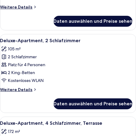
Weitere
Weitere Details
Details
für
Daten auswählen und Preise sehen
Deluxe-
Apartment,
3 Schlafzimmer
Alle
Ein modernes Wohnzimmer mit einer C
8
Deluxe-Apartment, 2 Schlafzimmer
Fotos
105 m²
für
2 Schlafzimmer
Deluxe-
Apartment,
Platz für 4 Personen
2 Schlafzimmer
2 King-Betten
anzeigen
Kostenloses WLAN
Weitere
Weitere Details
Details
für
Daten auswählen und Preise sehen
Deluxe-
Apartment,
2 Schlafzimmer
Alle
Ein modernes Hotelzimmer mit einem g
11
Deluxe-Apartment, 4 Schlafzimmer, Terrasse
Fotos
172 m²
für