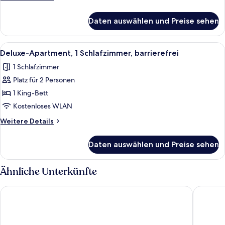
anzeigen
Details
für
Daten auswählen und Preise sehen
Apartment,
3 Schlafzimmer
(Sky
Alle
Deluxe-Apartment, 1 Schlafzimmer, ba
6
Villa)
Deluxe-Apartment, 1 Schlafzimmer, barrierefrei
Fotos
1 Schlafzimmer
für
Platz für 2 Personen
Deluxe-
Apartment,
1 King-Bett
1
Kostenloses WLAN
Schlafzimmer,
Weitere
Weitere Details
barrierefrei
Details
anzeigen
für
Daten auswählen und Preise sehen
Deluxe-
Apartment,
1
Ähnliche Unterkünfte
Schlafzimmer,
barrierefrei
Centro Westside by Rotana
Wanda Vi