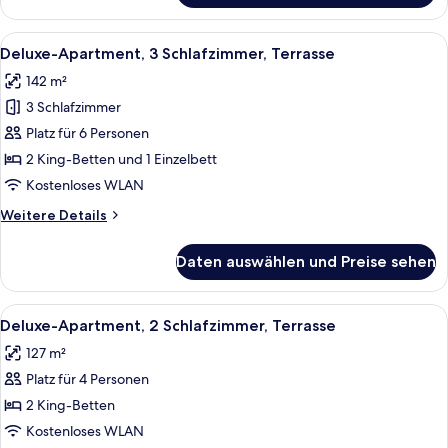
Apartment,
4 Schlafzimmer
Alle
Ein modernes Wohnzimmer mit Essberei
11
Deluxe-Apartment, 3 Schlafzimmer, Terrasse
Fotos
142 m²
für
3 Schlafzimmer
Deluxe-
Apartment,
Platz für 6 Personen
3 Schlafzimmer,
2 King-Betten und 1 Einzelbett
Terrasse
Kostenloses WLAN
anzeigen
Weitere
Weitere Details
Details
für
Daten auswählen und Preise sehen
Deluxe-
Apartment,
3 Schlafzimmer,
Alle
Ein modernes Wohnzimmer mit Sofa, Cou
8
Terrasse
Deluxe-Apartment, 2 Schlafzimmer, Terrasse
Fotos
127 m²
für
Platz für 4 Personen
Deluxe-
Apartment,
2 King-Betten
2 Schlafzimmer,
Kostenloses WLAN