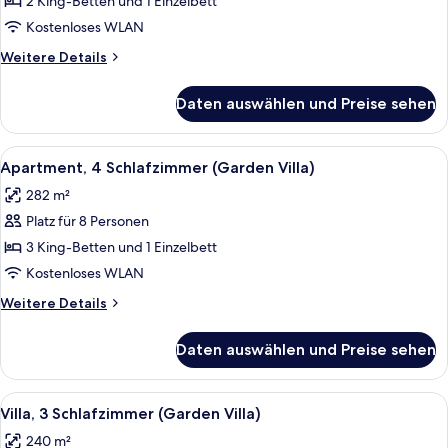
Apartment,
2 King-Betten und 1 Einzelbett
3 Schlafzimmer
Kostenloses WLAN
(Garden)
Weitere
Weitere Details
anzeigen
Details
für
Daten auswählen und Preise sehen
Deluxe-
Apartment,
3 Schlafzimmer
Alle
Ein modernes Wohnzimmer mit einer Co
12
(Garden)
Apartment, 4 Schlafzimmer (Garden Villa)
Fotos
282 m²
für
Platz für 8 Personen
Apartment,
4 Schlafzimmer
3 King-Betten und 1 Einzelbett
(Garden
Kostenloses WLAN
Villa)
Weitere
Weitere Details
anzeigen
Details
für
Daten auswählen und Preise sehen
Apartment,
4 Schlafzimmer
(Garden
Alle
Villa, 3 Schlafzimmer (Garden Villa) 
14
Villa)
Villa, 3 Schlafzimmer (Garden Villa)
Fotos
240 m²