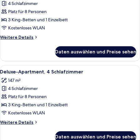
4 Schlafzimmer
Deluxe-
Apartment,
Platz für 8 Personen
4 Schlafzimmer,
3 King-Betten und 1 Einzelbett
Terrasse
Kostenloses WLAN
anzeigen
Weitere
Weitere Details
Details
für
Daten auswählen und Preise sehen
Deluxe-
Apartment,
4 Schlafzimmer,
Alle
Ein modernes Wohnzimmer mit großem F
10
Terrasse
Deluxe-Apartment, 4 Schlafzimmer
Fotos
147 m²
für
4 Schlafzimmer
Deluxe-
Apartment,
Platz für 8 Personen
4 Schlafzimmer
3 King-Betten und 1 Einzelbett
anzeigen
Kostenloses WLAN
Weitere
Weitere Details
Details
für
Daten auswählen und Preise sehen
Deluxe-