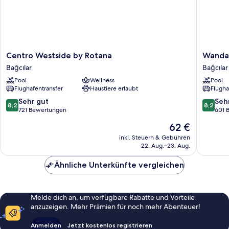
Centro
Wanda
Centro Westside by Rotana
Wanda 
Westside
Vista
Bağcılar
Bağcılar
by
Istanbul
Pool
Wellness
Pool
Rotana
Bağcılar
Flughafentransfer
Haustiere erlaubt
Flugha
Bağcılar
8.2
8.2
Sehr gut
Seh
8,2
8,2
von
von
721 Bewertungen
601 
10,
10,
Der
62 €
Sehr
Sehr
Preis
gut,
gut,
inkl. Steuern & Gebühren
beträgt
22. Aug.–23. Aug.
721
601
62 €
Bewertungen
Bewert
Ähnliche Unterkünfte vergleichen
Melde dich an, um verfügbare Rabatte und Vorteile
anzuzeigen. Mehr Prämien für noch mehr Abenteuer!
Anmelden
Jetzt kostenlos registrieren