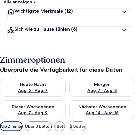
Alle anzeigen
Wichtigste Merkmale
(12)
Sich wie zu Hause fühlen
(6)
Zimmeroptionen
Überprüfe die Verfügbarkeit für diese Daten
Überprüfe die Verfügbarkeit für heute Nacht, Aug. 6 - Aug. 7.
Überprüfe die Verfügbarkeit f
Heute Nacht
Morgen
Aug. 6 - Aug. 7
Aug. 7 - Aug. 8
Überprüfe die Verfügbarkeit für dieses Wochenende, Aug. 7 - 
Überprüfe die Verfügbarkeit f
Dieses Wochenende
Nächstes Wochenende
Aug. 7 - Aug. 9
Aug. 14 - Aug. 16
Verfügbare
Alle Zimmer
Über 3 Betten
1 Bett
2 Betten
Filter