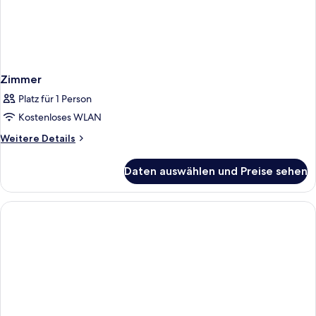
Zimmer
Platz für 1 Person
Kostenloses WLAN
Weitere
Weitere Details
Details
für
Daten auswählen und Preise sehen
Zimmer