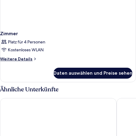
Zimmer
Platz für 4 Personen
Kostenloses WLAN
Weitere
Weitere Details
Details
für
Daten auswählen und Preise sehen
Zimmer
Ähnliche Unterkünfte
Residence Inn by Marriott Maui Wailea
Maui Bea