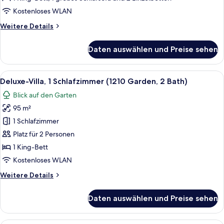
2
Kostenloses WLAN
Bath)
Weitere
Weitere Details
anzeigen
Details
für
Daten auswählen und Preise sehen
Deluxe-
Villa,
2 Schlafzimmer
Alle
Ein Balkon mit zwei Liegestühlen und 
15
(Garden,
Deluxe-Villa, 1 Schlafzimmer (1210 Garden, 2 Bath)
Fotos
2
Blick auf den Garten
Bath)
für
95 m²
Deluxe-
Villa,
1 Schlafzimmer
1
Platz für 2 Personen
Schlafzimmer
1 King-Bett
(1210
Kostenloses WLAN
Garden,
Weitere
Weitere Details
2
Details
Bath)
für
Daten auswählen und Preise sehen
anzeigen
Deluxe-
Villa,
1
Ein modernes Wohnzimmer mit Fernseh