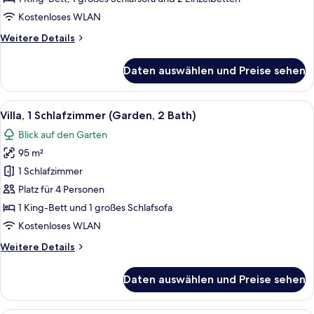
Bath)
Kostenloses WLAN
anzeigen
Weitere
Weitere Details
Details
für
Daten auswählen und Preise sehen
Villa,
2 Schlafzimmer,
Gartenblick
Alle
Villa, 1 Schlafzimmer (Garden, 2 Bath) |
14
(2
Villa, 1 Schlafzimmer (Garden, 2 Bath)
Fotos
Bath)
Blick auf den Garten
für
95 m²
Villa,
1
1 Schlafzimmer
Schlafzimmer
Platz für 4 Personen
(Garden,
1 King-Bett und 1 großes Schlafsofa
2
Kostenloses WLAN
Bath)
Weitere
Weitere Details
anzeigen
Details
für
Daten auswählen und Preise sehen
Villa,
1
Schlafzimmer