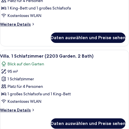
Schlafzimmer,
Platz für 4 Personen
Meerblick
1 King-Bett und 1 großes Schlafsofa
(1103,
Kostenloses WLAN
2
Weitere
Weitere Details
Bath)
Details
anzeigen
für
Daten auswählen und Preise sehen
Villa,
1
Schlafzimmer,
Alle
Ein geräumiges Wohnzimmer mit einem 
7
Meerblick
Villa, 1 Schlafzimmer (2203 Garden, 2 Bath)
Fotos
(1103,
Blick auf den Garten
2
für
Bath)
95 m²
Villa,
1
1 Schlafzimmer
Schlafzimmer
Platz für 4 Personen
(2203
1 großes Schlafsofa und 1 King-Bett
Garden,
Kostenloses WLAN
2
Weitere
Weitere Details
Bath)
Details
anzeigen
für
Daten auswählen und Preise sehen
Villa,