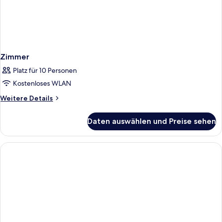
Zimmer
Platz für 10 Personen
Kostenloses WLAN
Weitere
Weitere Details
Details
für
Daten auswählen und Preise sehen
Zimmer