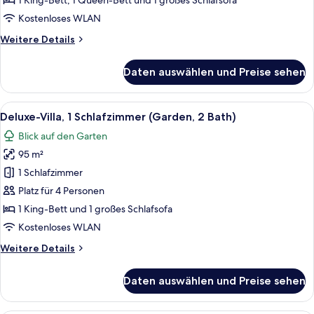
1 King-Bett, 1 Queen-Bett und 1 großes Schlafsofa
(806,
Kostenloses WLAN
2
Weitere
Weitere Details
Bath)
Details
anzeigen
für
Daten auswählen und Preise sehen
Villa,
2 Schlafzimmer,
Meerblick
Alle
Ein großzügiger Wohnbereich mit Küche
13
(806,
Deluxe-Villa, 1 Schlafzimmer (Garden, 2 Bath)
Fotos
2
Blick auf den Garten
Bath)
für
95 m²
Deluxe-
Villa,
1 Schlafzimmer
1
Platz für 4 Personen
Schlafzimmer
1 King-Bett und 1 großes Schlafsofa
(Garden,
Kostenloses WLAN
2
Weitere
Weitere Details
Bath)
Details
anzeigen
für
Daten auswählen und Preise sehen
Deluxe-
Villa,
1