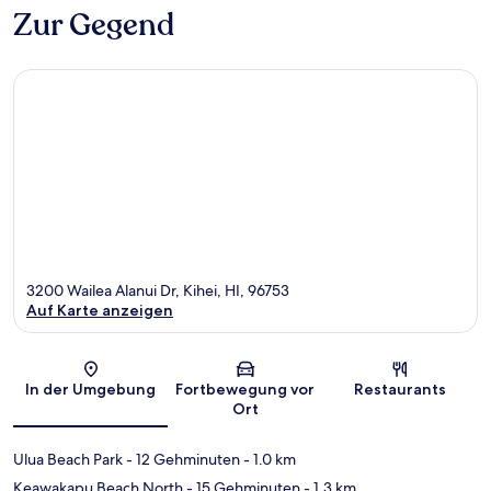
Zur Gegend
3200 Wailea Alanui Dr, Kihei, HI, 96753
Auf Karte anzeigen
Karte
In der Umgebung
Fortbewegung vor
Restaurants
Ort
Ulua Beach Park
- 12 Gehminuten
- 1.0 km
Keawakapu Beach North
- 15 Gehminuten
- 1.3 km