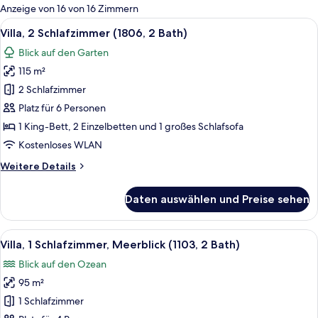
für
Anzeige von 16 von 16 Zimmern
Zimmer
Alle
Ein großzügiger Wohnbereich mit Sofa,
12
Villa, 2 Schlafzimmer (1806, 2 Bath)
Fotos
Blick auf den Garten
für
115 m²
Villa,
2 Schlafzimmer
2 Schlafzimmer
(1806,
Platz für 6 Personen
2
1 King-Bett, 2 Einzelbetten und 1 großes Schlafsofa
Bath)
Kostenloses WLAN
anzeigen
Weitere
Weitere Details
Details
für
Daten auswählen und Preise sehen
Villa,
2 Schlafzimmer
(1806,
Alle
Ein geräumiges Wohnzimmer mit einem 
7
2
Villa, 1 Schlafzimmer, Meerblick (1103, 2 Bath)
Fotos
Bath)
Blick auf den Ozean
für
95 m²
Villa,
1
1 Schlafzimmer