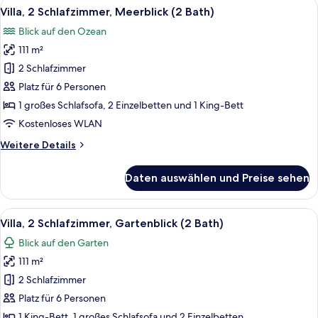
Alle
Ein geräumiger Wohnbereich mit Esstis
13
Schlafzimmer
Villa, 2 Schlafzimmer, Meerblick (2 Bath)
Fotos
(Garden,
Blick auf den Ozean
2
für
Bath)
111 m²
Villa,
2 Schlafzimmer,
2 Schlafzimmer
Meerblick
Platz für 6 Personen
(2
1 großes Schlafsofa, 2 Einzelbetten und 1 King-Bett
Bath)
Kostenloses WLAN
anzeigen
Weitere
Weitere Details
Details
für
Daten auswählen und Preise sehen
Villa,
2 Schlafzimmer,
Meerblick
Alle
Ein überdachter Außenbereich mit ein
17
(2
Villa, 2 Schlafzimmer, Gartenblick (2 Bath)
Fotos
Bath)
Blick auf den Garten
für
111 m²
Villa,
2 Schlafzimmer,
2 Schlafzimmer
Gartenblick
Platz für 6 Personen
(2
1 King-Bett, 1 großes Schlafsofa und 2 Einzelbetten