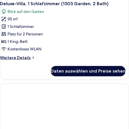
Alle
13
Schlafzimmer
Deluxe-Villa, 1 Schlafzimmer (1303 Garden, 2 Bath)
Fotos
(1210
Blick auf den Garten
Garden,
für
2
95 m²
Deluxe-
Bath)
Villa,
1 Schlafzimmer
1
Platz für 2 Personen
Schlafzimmer
1 King-Bett
(1303
Kostenloses WLAN
Garden,
Weitere
Weitere Details
2
Details
Bath)
für
Daten auswählen und Preise sehen
anzeigen
Deluxe-
Villa,
1
Schlafzimmer
(1303
Garden,
2
Bath)