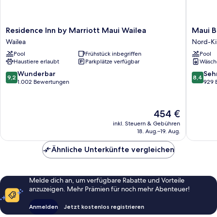
Residence
Maui
Residence Inn by Marriott Maui Wailea
Maui B
Inn
Beach
Wailea
Nord-Ki
by
Vacation
Pool
Frühstück inbegriffen
Pool
Marriott
Club
Haustiere erlaubt
Parkplätze verfügbar
Wäsch
Maui
Nord-
Wailea
Kihei
9.2
8.4
Wunderbar
Seh
9,2
8,4
Wailea
von
von
1.002 Bewertungen
929 
10,
10,
Wunderbar,
Sehr
1.002
gut,
Der
454 €
Bewertungen
929
Preis
inkl. Steuern & Gebühren
Bewert
beträgt
18. Aug.–19. Aug.
454 €
Ähnliche Unterkünfte vergleichen
Melde dich an, um verfügbare Rabatte und Vorteile
anzuzeigen. Mehr Prämien für noch mehr Abenteuer!
Anmelden
Jetzt kostenlos registrieren