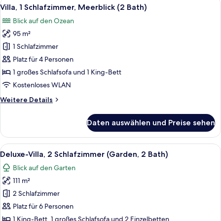
Alle
Ein Balkon mit Glastür und Zugang zu e
8
(Garden,
Villa, 1 Schlafzimmer, Meerblick (2 Bath)
Fotos
2
Blick auf den Ozean
Bath)
für
95 m²
Villa,
1
1 Schlafzimmer
Schlafzimmer,
Platz für 4 Personen
Meerblick
1 großes Schlafsofa und 1 King-Bett
(2
Kostenloses WLAN
Bath)
Weitere
Weitere Details
anzeigen
Details
für
Daten auswählen und Preise sehen
Villa,
1
Schlafzimmer,
Alle
Ein geräumiger Wohnbereich mit Ferns
12
Meerblick
Deluxe-Villa, 2 Schlafzimmer (Garden, 2 Bath)
Fotos
(2
Blick auf den Garten
Bath)
für
111 m²
Deluxe-
Villa,
2 Schlafzimmer
2 Schlafzimmer
Platz für 6 Personen
(Garden,
1 King-Bett, 1 großes Schlafsofa und 2 Einzelbetten