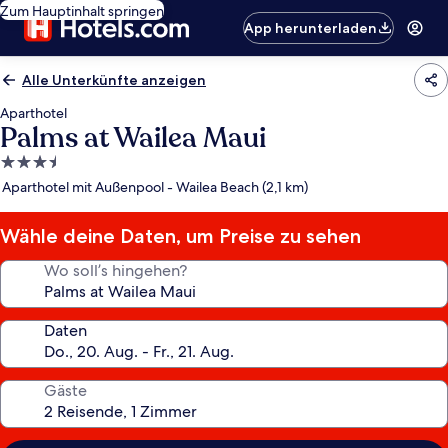
Zum Hauptinhalt springen
App herunterladen
Alle Unterkünfte anzeigen
Aparthotel
Palms at Wailea Maui
3.5-
Sterne-
Aparthotel mit Außenpool - Wailea Beach (2,1 km)
Unterkunft
Wähle deine Daten, um Preise zu sehen
Wo soll’s hingehen?
Daten
Gäste