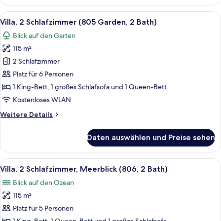
1
Schlafzimmer
Alle
Eine offene Terrasse mit Esstisch und
10
(2203
Villa, 2 Schlafzimmer (805 Garden, 2 Bath)
Fotos
Garden,
Blick auf den Garten
2
für
Bath)
115 m²
Villa,
2 Schlafzimmer
2 Schlafzimmer
(805
Platz für 6 Personen
Garden,
1 King-Bett, 1 großes Schlafsofa und 1 Queen-Bett
2
Kostenloses WLAN
Bath)
Weitere
Weitere Details
anzeigen
Details
für
Daten auswählen und Preise sehen
Villa,
2 Schlafzimmer
(805
Alle
Eine Terrasse im Freien mit Tisch und
15
Garden,
Villa, 2 Schlafzimmer, Meerblick (806, 2 Bath)
Fotos
2
Blick auf den Ozean
Bath)
für
115 m²
Villa,
2 Schlafzimmer,
Platz für 5 Personen
Meerblick