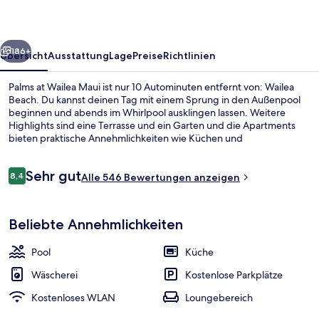
rück
Weiter
186+
Übersicht
Ausstattung
Lage
Preise
Richtlinien
Palms at Wailea Maui ist nur 10 Autominuten entfernt von: Wailea
Beach. Du kannst deinen Tag mit einem Sprung in den Außenpool
beginnen und abends im Whirlpool ausklingen lassen. Weitere
Highlights sind eine Terrasse und ein Garten und die Apartments
bieten praktische Annehmlichkeiten wie Küchen und
Waschmaschinen/Trockner. Andere Reisende haben viel Gutes über
den Allgemeinzustand zu berichten.
Bewertungen
Sehr gut
8,4
Alle 546 Bewertungen anzeigen
8,4 von 10.
Außenpool
Beliebte Annehmlichkeiten
Pool
Küche
Wäscherei
Kostenlose Parkplätze
Kostenloses WLAN
Loungebereich