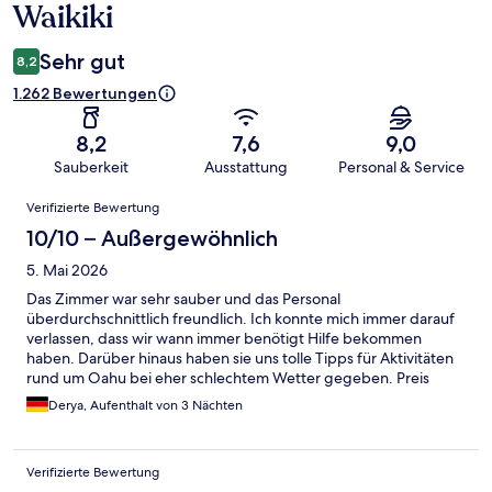
Waikiki
Sehr gut
8,2
1.262 Bewertungen
8,2
7,6
9,0
Sauberkeit
Ausstattung
Personal & Service
Bewertungen
Verifizierte Bewertung
10/10 – Außergewöhnlich
5. Mai 2026
Das Zimmer war sehr sauber und das Personal
überdurchschnittlich freundlich. Ich konnte mich immer darauf
verlassen, dass wir wann immer benötigt Hilfe bekommen
haben. Darüber hinaus haben sie uns tolle Tipps für Aktivitäten
rund um Oahu bei eher schlechtem Wetter gegeben. Preis
Leistung war top!
Derya, Aufenthalt von 3 Nächten
Verifizierte Bewertung