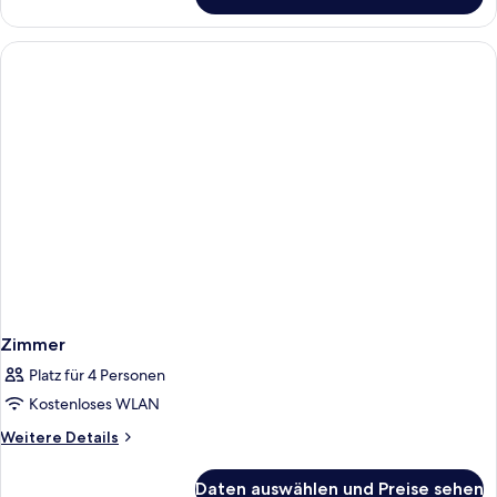
Zimmer
Zimmer
Platz für 4 Personen
Kostenloses WLAN
Weitere
Weitere Details
Details
für
Daten auswählen und Preise sehen
Zimmer