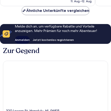
beträgt
11. Aug.–12. Aug.
Bewertungen
Bewert
182 €
Ähnliche Unterkünfte vergleichen
Melde dich an, um verfügbare Rabatte und Vorteile
anzuzeigen. Mehr Prämien für noch mehr Abenteuer!
Anmelden
Jetzt kostenlos registrieren
Zur Gegend
320 Lewers St, Honolulu, HI, 96815