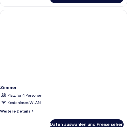
Zimmer
Platz für 4 Personen
Kostenloses WLAN
Weitere
Weitere Details
Details
für
Daten auswählen und Preise sehen
Zimmer