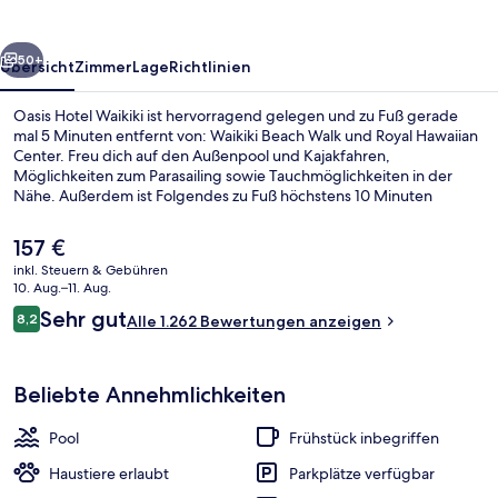
rück
Weiter
50+
Übersicht
Zimmer
Lage
Richtlinien
Oasis Hotel Waikiki ist hervorragend gelegen und zu Fuß gerade
mal 5 Minuten entfernt von: Waikiki Beach Walk und Royal Hawaiian
Center. Freu dich auf den Außenpool und Kajakfahren,
Möglichkeiten zum Parasailing sowie Tauchmöglichkeiten in der
Nähe. Außerdem ist Folgendes zu Fuß höchstens 10 Minuten
entfernt: Waikiki Beach und International Market Place. Anderen
Reisenden gefallen das hilfsbereite Personal und die Lage sehr gut.
Der
157 €
aktuelle
inkl. Steuern & Gebühren
Preis
10. Aug.–11. Aug.
Fassade der Unterkunft
beträgt
Bewertungen
Sehr gut
8,2
Alle 1.262 Bewertungen anzeigen
157 €.
8,2 von 10.
Beliebte Annehmlichkeiten
Pool
Frühstück inbegriffen
Haustiere erlaubt
Parkplätze verfügbar