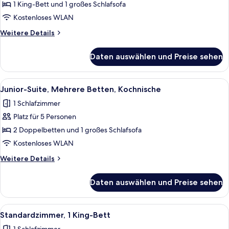
Suite,
1 King-Bett und 1 großes Schlafsofa
1 King-
Kostenloses WLAN
Bett
Weitere
Weitere Details
und
Details
Schlafsofa,
für
Daten auswählen und Preise sehen
Junior-
Kochnische
Suite,
anzeigen
1 King-
Alle
Junior-Suite, Mehrere Betten, Kochnis
3
Bett
Junior-Suite, Mehrere Betten, Kochnische
Fotos
und
1 Schlafzimmer
Schlafsofa,
für
Kochnische
Platz für 5 Personen
Junior-
Suite,
2 Doppelbetten und 1 großes Schlafsofa
Mehrere
Kostenloses WLAN
Betten,
Weitere
Weitere Details
Kochnische
Details
anzeigen
für
Daten auswählen und Preise sehen
Junior-
Suite,
Mehrere
Alle
Zimmersafe, Schreibtisch, laptopgeeig
4
Betten,
Standardzimmer, 1 King-Bett
Fotos
Kochnische