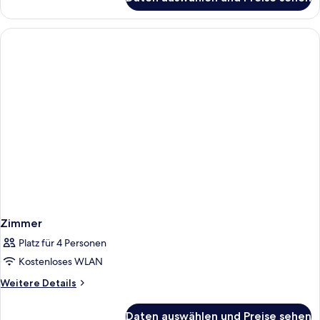
Suite,
1
Schlafzimmer
(Accessible)
Zimmer
Platz für 4 Personen
Kostenloses WLAN
Weitere
Weitere Details
Details
für
Daten auswählen und Preise sehen