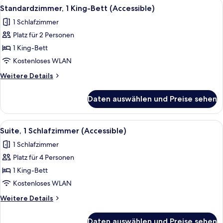
Alle
Ein Hotelzimmer mit einer Holzwand, 
2
Standardzimmer, 1 King-Bett (Accessible)
Fotos
1 Schlafzimmer
für
Platz für 2 Personen
Standardzimmer,
1 King-
1 King-Bett
Bett
Kostenloses WLAN
(Accessible)
Weitere
Weitere Details
anzeigen
Details
für
Daten auswählen und Preise sehen
Standardzimmer,
1 King-
Bett
Alle
Kostenlose Toilettenartikel, Haartrock
1
(Accessible)
Suite, 1 Schlafzimmer (Accessible)
Fotos
1 Schlafzimmer
für
Platz für 4 Personen
Suite,
1
1 King-Bett
Schlafzimmer
Kostenloses WLAN
(Accessible)
Weitere
Weitere Details
anzeigen
Details
für
Daten auswählen und Preise sehen