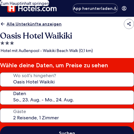
Zum Hauptinhalt springen
App herunterladen
Alle Unterkünfte anzeigen
Oasis Hotel Waikiki
3.0-
Sterne-
Hotel mit Außenpool - Waikiki Beach Walk (0,1 km)
Unterkunft
Wähle deine Daten, um Preise zu sehen
Wo soll’s hingehen?
Daten
Gäste
Suchen