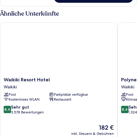
Ähnliche Unterkünfte
Waikiki Resort Hotel
Polynesi
Waikiki
Polynesi
Waikiki Resort Hotel
Polyne
Resort
Residen
Waikiki
Waikiki
Hotel
Waikiki
Pool
Parkplätze verfügbar
Pool
Waikiki
Beach
Kostenloses WLAN
Restaurant
Klimaa
Waikiki
8.4
8.4
Sehr gut
Seh
8,4
8,4
von
von
3.578 Bewertungen
1.32
10,
10,
Sehr
Sehr
Der
182 €
gut,
gut,
Preis
inkl. Steuern & Gebühren
3.578
1.324