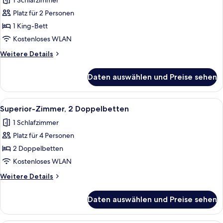
1 Schlafzimmer
für
Platz für 2 Personen
Standardzimmer,
1 King-
1 King-Bett
Bett
Kostenloses WLAN
anzeigen
Weitere
Weitere Details
Details
für
Daten auswählen und Preise sehen
Standardzimmer,
1 King-
Bett
Alle
Zimmersafe, Schreibtisch, laptopgeeig
5
Superior-Zimmer, 2 Doppelbetten
Fotos
1 Schlafzimmer
für
Platz für 4 Personen
Superior-
Zimmer,
2 Doppelbetten
2 Doppelbetten
Kostenloses WLAN
anzeigen
Weitere
Weitere Details
Details
für
Daten auswählen und Preise sehen
Superior-
Zimmer,
2 Doppelbetten