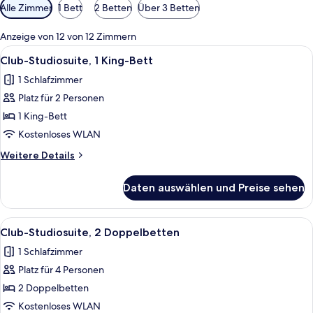
Verfügbare
Alle Zimmer
1 Bett
2 Betten
Über 3 Betten
Filter
für
Anzeige von 12 von 12 Zimmern
Zimmer
Alle
Zimmersafe, Schreibtisch, laptopgeeig
4
Club-Studiosuite, 1 King-Bett
Fotos
1 Schlafzimmer
für
Platz für 2 Personen
Club-
Studiosuite,
1 King-Bett
1 King-
Kostenloses WLAN
Bett
Weitere
Weitere Details
anzeigen
Details
für
Daten auswählen und Preise sehen
Club-
Studiosuite,
1 King-
Alle
Zimmersafe, Schreibtisch, laptopgeeig
4
Bett
Club-Studiosuite, 2 Doppelbetten
Fotos
1 Schlafzimmer
für
Platz für 4 Personen
Club-
Studiosuite,
2 Doppelbetten
2 Doppelbetten
Kostenloses WLAN