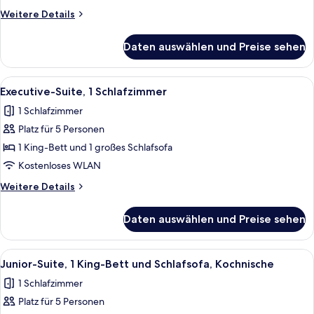
anzeigen
Weitere
Weitere Details
Details
für
Daten auswählen und Preise sehen
Club-
Studiosuite,
2 Doppelbetten
Alle
42-Zoll-Flachbildfernseher mit Kabel
4
Executive-Suite, 1 Schlafzimmer
Fotos
1 Schlafzimmer
für
Platz für 5 Personen
Executive-
Suite,
1 King-Bett und 1 großes Schlafsofa
1
Kostenloses WLAN
Schlafzimmer
Weitere
Weitere Details
anzeigen
Details
für
Daten auswählen und Preise sehen
Executive-
Suite,
1
Alle
42-Zoll-Flachbildfernseher mit Kabel
4
Schlafzimmer
Junior-Suite, 1 King-Bett und Schlafsofa, Kochnische
Fotos
1 Schlafzimmer
für
Platz für 5 Personen
Junior-