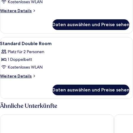
Doppelbett
Kostenloses WLAN
(Quiet
Weitere
Weitere Details
Location)
Details
anzeigen
für
Daten auswählen und Preise sehen
Comfort-
Zimmer,
1
Alle
Ein Hotelzimmer mit zwei Betten, eine
5
Doppelbett
Standard Double Room
Fotos
(Quiet
Platz für 2 Personen
Location)
für
1 Doppelbett
Standard
Double
Kostenloses WLAN
Room
Weitere
Weitere Details
anzeigen
Details
für
Daten auswählen und Preise sehen
Standard
Double
Room
Ähnliche Unterkünfte
Radisson Blu Hotel, Halle-Merseburg
Check In