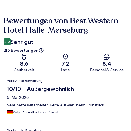
Bewertungen von Best Western
Bewertungen
Hotel Halle-Merseburg
Sehr gut
8,2
216 Bewertungen
8,6
7,2
8,4
Sauberkeit
Lage
Personal & Service
Bewertungen
Verifizierte Bewertung
10/10 – Außergewöhnlich
5. Mai 2026
Sehr nette Mitarbeiter. Gute Auswahl beim Frühstück
Katja, Aufenthalt von 1 Nacht
Verifizierte Bewertung