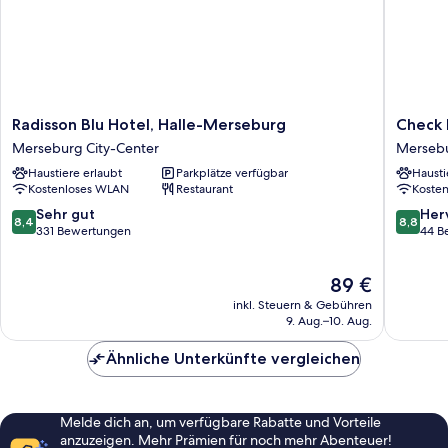
Radisson
Check
Radisson Blu Hotel, Halle-Merseburg
Check 
Blu
Inn
Merseburg City-Center
Merseb
Hotel,
Hotel
Haustiere erlaubt
Parkplätze verfügbar
Hausti
Halle-
Merseb
Kostenloses WLAN
Restaurant
Koste
Merseburg
Merseburg
8.4
8.8
Sehr gut
Her
8,4
8,8
City-
von
von
331 Bewertungen
44 B
Center
10,
10,
Sehr
Hervorr
Der
89 €
gut,
44
Preis
331
Bewert
inkl. Steuern & Gebühren
beträgt
Bewertungen
9. Aug.–10. Aug.
89 €
Ähnliche Unterkünfte vergleichen
Melde dich an, um verfügbare Rabatte und Vorteile
anzuzeigen. Mehr Prämien für noch mehr Abenteuer!