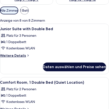
Verfügbare
Alle Zimmer
1 Bett
Filter
für
Anzeige von 8 von 8 Zimmern
Zimmer
Alle
Ein Hotelzimmer mit einem großen Bet
5
Junior Suite with Double Bed
Fotos
Platz für 3 Personen
für
1 Doppelbett
Junior
Suite
Kostenloses WLAN
with
Weitere
Weitere Details
Double
Details
für
Bed
Daten auswählen und Preise sehen
Junior
anzeigen
Suite
with
Alle
Ein Hotelzimmer mit einem Bett, eine
4
Double
Comfort Room, 1 Double Bed (Quiet Location)
Fotos
Bed
Platz für 2 Personen
für
1 Doppelbett
Comfort
Room,
Kostenloses WLAN
1
Weitere