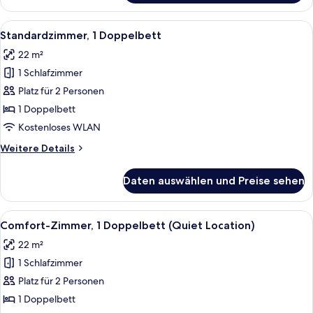
1
Queen-
Alle
Ein Hotelzimmer mit zwei Betten, jewe
7
Bett
Standardzimmer, 1 Doppelbett
Fotos
22 m²
für
1 Schlafzimmer
Standardzimmer,
1
Platz für 2 Personen
Doppelbett
1 Doppelbett
anzeigen
Kostenloses WLAN
Weitere
Weitere Details
Details
für
Daten auswählen und Preise sehen
Standardzimmer,
1
Doppelbett
Alle
Ein Hotelzimmer mit einem Bett, zwei
7
Comfort-Zimmer, 1 Doppelbett (Quiet Location)
Fotos
22 m²
für
1 Schlafzimmer
Comfort-
Zimmer,
Platz für 2 Personen
1
1 Doppelbett