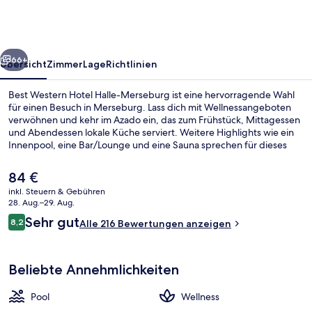
Halle-
Merseburg
rück
Weiter
66+
Übersicht
Zimmer
Lage
Richtlinien
Best Western Hotel Halle-Merseburg ist eine hervorragende Wahl
für einen Besuch in Merseburg. Lass dich mit Wellnessangeboten
verwöhnen und kehr im Azado ein, das zum Frühstück, Mittagessen
und Abendessen lokale Küche serviert. Weitere Highlights wie ein
Innenpool, eine Bar/Lounge und eine Sauna sprechen für dieses
Hotel im mediterranen Stil.
Der
84 €
aktuelle
inkl. Steuern & Gebühren
Preis
28. Aug.–29. Aug.
Innenpool
beträgt
Bewertungen
Sehr gut
8,2
Alle 216 Bewertungen anzeigen
84 €.
8,2 von 10.
Beliebte Annehmlichkeiten
Pool
Wellness