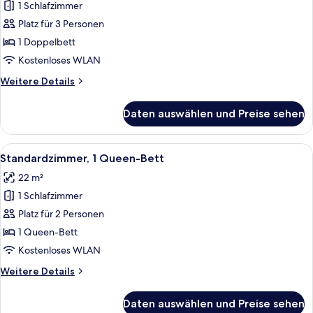
auf
1 Schlafzimmer
Junior-
den
Suite,
Platz für 3 Personen
Innenhof
1
(Quiet
1 Doppelbett
Location)
Doppelbett
Kostenloses WLAN
anzeigen
Weitere
Weitere Details
Details
für
Daten auswählen und Preise sehen
Junior-
Suite,
1
Alle
Ein Hotelzimmer mit Bett, Nachttische
6
Doppelbett
Standardzimmer, 1 Queen-Bett
Fotos
22 m²
für
1 Schlafzimmer
Standardzimmer,
1
Platz für 2 Personen
Queen-
1 Queen-Bett
Bett
Kostenloses WLAN
anzeigen
Weitere
Weitere Details
Details
für
Daten auswählen und Preise sehen
Standardzimmer,