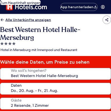
Zum Hauptinhalt springen
App herunterladen
Alle Unterkünfte anzeigen
Best Western Hotel Halle-
Merseburg
4.0-
Sterne-
Hotel in Merseburg mit Innenpool und Restaurant
Unterkunft
Wähle deine Daten, um Preise zu sehen
Wo soll’s hingehen?
Daten
Gäste