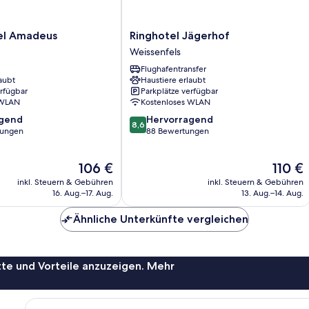
Ringhotel
el Amadeus
Ringhotel Jägerhof
Jägerhof
Weissenfels
Weissenfels
Flughafentransfer
aubt
Haustiere erlaubt
erfügbar
Parkplätze verfügbar
 WLAN
Kostenloses WLAN
8.6
agend
Hervorragend
8,6
von
tungen
88 Bewertungen
10,
,
Hervorragend,
Der
Der
106 €
110 €
88
Preis
Preis
Bewertungen
inkl. Steuern & Gebühren
inkl. Steuern & Gebühren
beträgt
beträgt
16. Aug.–17. Aug.
13. Aug.–14. Aug.
106 €
110 €
Ähnliche Unterkünfte vergleichen
te und Vorteile anzuzeigen. Mehr