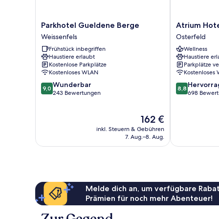
Parkhotel
Atrium
Parkhotel Gueldene Berge
Atrium Hot
Gueldene
Hotel
Weissenfels
Osterfeld
Berge
Amadeus
Frühstück inbegriffen
Wellness
Weissenfels
Osterfeld
Haustiere erlaubt
Haustiere erl
Kostenlose Parkplätze
Parkplätze v
Kostenloses WLAN
Kostenloses
9.0
8.8
Wunderbar
Hervorr
9,0
8,8
von
von
243 Bewertungen
698 Bewer
10,
10,
Wunderbar,
Hervorragend
Der
162 €
243
698
Preis
Bewertungen
Bewertungen
inkl. Steuern & Gebühren
beträgt
7. Aug.–8. Aug.
162 €
Melde dich an, um verfügbare Rabat
Prämien für noch mehr Abenteuer!