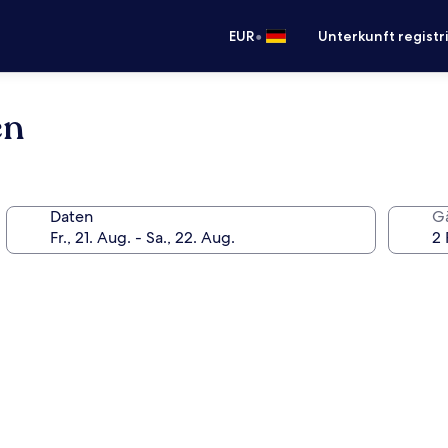
•
EUR
Unterkunft registr
en
Daten
G