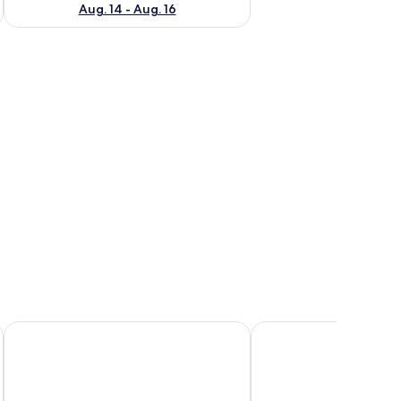
Aug. 14 - Aug. 16
Gasthaus & Hotel Zur Henne
Schlosshotel Schkopau