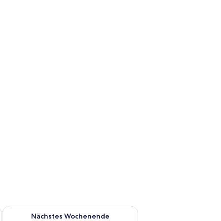
es Wochenende, Aug. 7 - Aug. 9.
Überprüfe die Verfügbarkeit für nächstes Wochenende, Aug. 1
Nächstes Wochenende