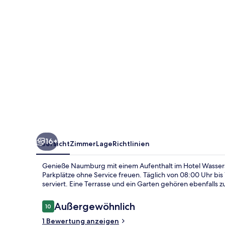
16+
Übersicht
Zimmer
Lage
Richtlinien
Genieße Naumburg mit einem Aufenthalt im Hotel Wassers
Parkplätze ohne Service freuen. Täglich von 08:00 Uhr bis 
serviert. Eine Terrasse und ein Garten gehören ebenfalls
Bewertungen
Außergewöhnlich
10
10 von 10.
1 Bewertung anzeigen