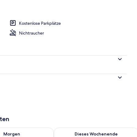
Unterkunft
Kostenlose Parkplätze
Nichtraucher
aten
 - Aug. 7.
 Verfügbarkeit für morgen, Aug. 7 - Aug. 8.
Überprüfe die Verfügbarkeit für dies
Morgen
Dieses Wochenende