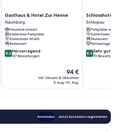
Gasthaus
Schlosshotel
Gasthaus & Hotel Zur Henne
Schlosshotel Schkop
&
Schkopau
Naumburg
Schkopau
Hotel
Schkopau
Haustiere erlaubt
Parkplätze verfügbar
Zur
Kostenlose Parkplätze
Kostenloses WLAN
Henne
Kostenloses WLAN
Restaurant
Naumburg
Restaurant
Klimaanlage
8.6
8.4
Hervorragend
Sehr gut
8,6
8,4
von
von
137 Bewertungen
79 Bewertungen
10,
10,
Hervorragend,
Sehr
Der
94 €
137
gut,
Preis
Bewertungen
79
inkl. Steuern & Gebühren
inkl. S
beträgt
Bewertungen
9. Aug.–10. Aug.
94 €
Anmelden
Jetzt kostenlos registrieren