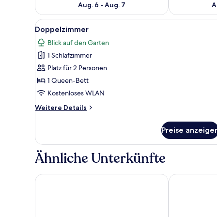
Aug. 6 - Aug. 7
A
Alle
Ein Schlafzimmer mit Bett, Nach
5
Doppelzimmer
Fotos
Blick auf den Garten
für
1 Schlafzimmer
Doppelzimmer
anzeigen
Platz für 2 Personen
1 Queen-Bett
Kostenloses WLAN
Weitere
Weitere Details
Details
für
Preise anzeige
Doppelzimmer
Ähnliche Unterkünfte
Parkhotel Gueldene Berge
Atrium Hotel