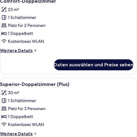
Comfort-Doppelzimmer
Fotos
23 m²
für
1 Schlafzimmer
Comfort-
Doppelzimmer
Platz für 2 Personen
anzeigen
1 Doppelbett
Kostenloses WLAN
Weitere
Weitere Details
Details
für
Daten auswählen und Preise sehen
Comfort-
Doppelzimmer
Alle
Ein Hotelzimmer mit Bett, Schreibtisc
4
Superior-Doppelzimmer (Plus)
Fotos
30 m²
für
1 Schlafzimmer
Superior-
Doppelzimmer
Platz für 3 Personen
(Plus)
1 Doppelbett
anzeigen
Kostenloses WLAN
Weitere
Weitere Details