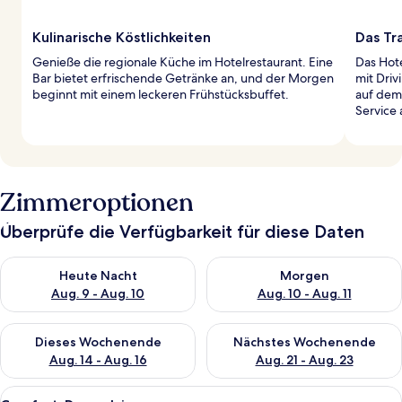
Kulinarische Köstlichkeiten
Das Tr
Genieße die regionale Küche im Hotelrestaurant. Eine
Das Hote
Bar bietet erfrischende Getränke an, und der Morgen
mit Dri
beginnt mit einem leckeren Frühstücksbuffet.
auf dem
Service 
Zimmeroptionen
Überprüfe die Verfügbarkeit für diese Daten
Überprüfe die Verfügbarkeit für heute Nacht, Aug. 9 - Aug. 10
Überprüfe die Verfügbarkeit fü
Heute Nacht
Morgen
Aug. 9 - Aug. 10
Aug. 10 - Aug. 11
Überprüfe die Verfügbarkeit für dieses Wochenende, Aug. 14 -
Überprüfe die Verfügbarkeit f
Dieses Wochenende
Nächstes Wochenende
Aug. 14 - Aug. 16
Aug. 21 - Aug. 23
Alle
Ein Hotelzimmer mit einem großen Bet
4