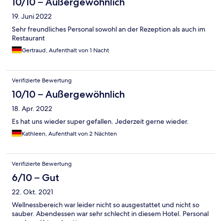
10/10 – Außergewöhnlich
ist. Der Schlossgarten lädt zum Spazieren ein. Der Ort ist eher
19. Juni 2022
ruhig und beschaulich.
Sehr freundliches Personal sowohl an der Rezeption als auch im
Restaurant
Gertraud, Aufenthalt von 1 Nacht
Verifizierte Bewertung
10/10 – Außergewöhnlich
18. Apr. 2022
Es hat uns wieder super gefallen. Jederzeit gerne wieder.
Kathleen, Aufenthalt von 2 Nächten
Verifizierte Bewertung
6/10 – Gut
22. Okt. 2021
Wellnessbereich war leider nicht so ausgestattet und nicht so
sauber. Abendessen war sehr schlecht in diesem Hotel. Personal