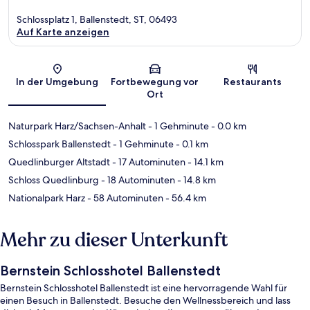
Schlossplatz 1, Ballenstedt, ST, 06493
Auf Karte anzeigen
Karte
In der Umgebung
Fortbewegung vor
Restaurants
Ort
Naturpark Harz/Sachsen-Anhalt
- 1 Gehminute
- 0.0 km
Schlosspark Ballenstedt
- 1 Gehminute
- 0.1 km
Quedlinburger Altstadt
- 17 Autominuten
- 14.1 km
Schloss Quedlinburg
- 18 Autominuten
- 14.8 km
Nationalpark Harz
- 58 Autominuten
- 56.4 km
Mehr zu dieser Unterkunft
Bernstein Schlosshotel Ballenstedt
Bernstein Schlosshotel Ballenstedt ist eine hervorragende Wahl für
einen Besuch in Ballenstedt. Besuche den Wellnessbereich und lass