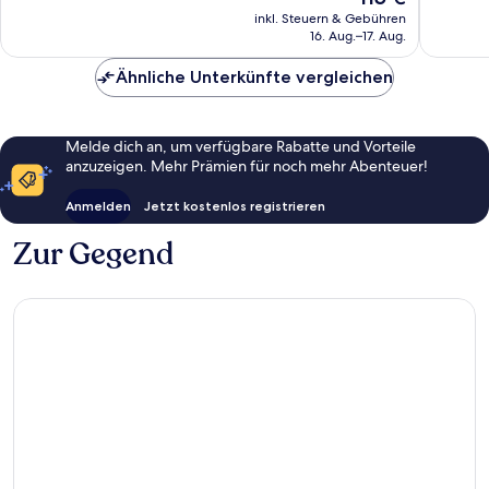
Preis
gut,
126
inkl. Steuern & Gebühren
beträgt
16. Aug.–17. Aug.
61
Bewert
115 €
Bewertungen
Ähnliche Unterkünfte vergleichen
Melde dich an, um verfügbare Rabatte und Vorteile
anzuzeigen. Mehr Prämien für noch mehr Abenteuer!
Anmelden
Jetzt kostenlos registrieren
Zur Gegend