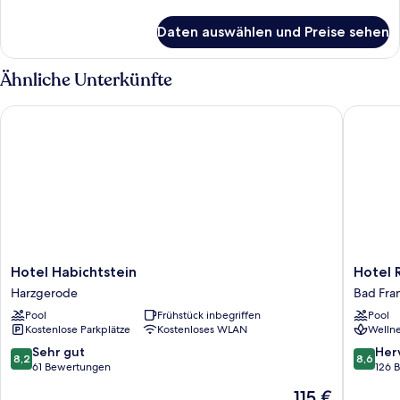
Details
für
Daten auswählen und Preise sehen
Superior-
Doppelzimmer
(Plus)
Ähnliche Unterkünfte
Hotel Habichtstein
Hotel Re
Hotel
Hotel
Hotel Habichtstein
Hotel 
Habichtstein
Residen
Harzgerode
Bad Fra
Harzgerode
Bad
Pool
Frühstück inbegriffen
Pool
Franken
Kostenlose Parkplätze
Kostenloses WLAN
Wellne
8.2
8.6
Sehr gut
Her
8,2
8,6
von
von
61 Bewertungen
126 
10,
10,
Der
115 €
Sehr
Hervorr