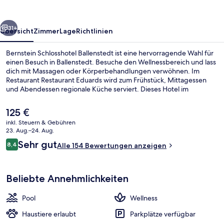
rück
Weiter
31+
Übersicht
Zimmer
Lage
Richtlinien
Bernstein Schlosshotel Ballenstedt ist eine hervorragende Wahl für
einen Besuch in Ballenstedt. Besuche den Wellnessbereich und lass
dich mit Massagen oder Körperbehandlungen verwöhnen. Im
Restaurant Restaurant Eduards wird zum Frühstück, Mittagessen
und Abendessen regionale Küche serviert. Dieses Hotel im
luxuriösen Stil bietet als weitere Highlights einen Innenpool, eine
Sauna sowie eine Terrasse.
Der
125 €
aktuelle
inkl. Steuern & Gebühren
Preis
23. Aug.–24. Aug.
Lobby
beträgt
Bewertungen
Sehr gut
8,4
Alle 154 Bewertungen anzeigen
125 €.
8,4 von 10.
Beliebte Annehmlichkeiten
Pool
Wellness
Haustiere erlaubt
Parkplätze verfügbar