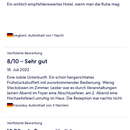
Ein wirklich empfehlenswertes Hotel, wenn man die Ruhe mag
Siegbert, Aufenthalt von 1 Nacht
Verifizierte Bewertung
8/10 – Sehr gut
18. Juli 2022
Eine noble Unterkunft. Ein schön hergerichtetes
Frühstücksbuffett mit zuvorkommender Bedienung. Wenig
Steckdosen im Zimmer. Leider war es durch Veranstaltungen
(einen Abend im Foyer eine Abschlussfeier, am 2. Abend eine
Hochzeitsfeier) unruhig im Haus. Die Rezeption war nachts nicht
besetzt. Hinweise auf die Lärmbelästigung konnten nicht
Franziska, Aufenthalt von 3 Nächten
abgegeben werden. Bei der nachträglichen Beschwerde über
die Abschlussparty war die Rezeptionistin sehr
entgegenkommend und freundlich. Der Hotelparkplatz ist
Verifizierte Bewertung
relativ klein (ca. 10 Stellplätze). Direkt nebenan ist ein großer
öffentlicher Parkplatz, der für 3€ pro Tag eine gute Alternative