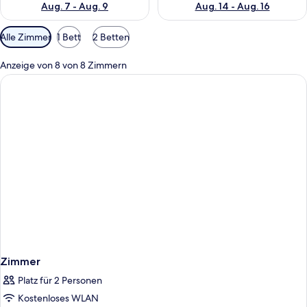
Aug. 7 - Aug. 9
Aug. 14 - Aug. 16
Verfügbare
Alle Zimmer
1 Bett
2 Betten
Filter
für
Anzeige von 8 von 8 Zimmern
Zimmer
Zimmer
Platz für 2 Personen
Kostenloses WLAN