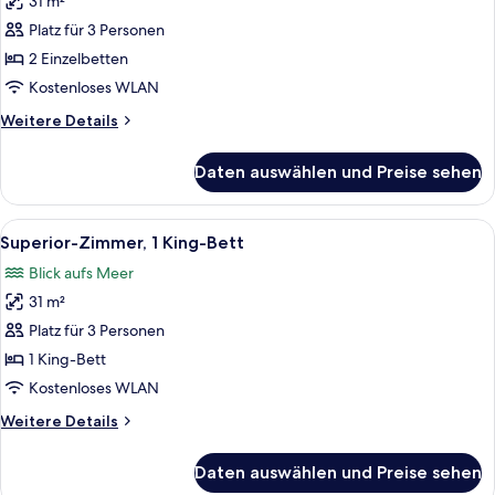
31 m²
Zimmer,
2 Einzelbetten
Platz für 3 Personen
(Garden)
2 Einzelbetten
anzeigen
Kostenloses WLAN
Weitere
Weitere Details
Details
für
Daten auswählen und Preise sehen
Zimmer,
2 Einzelbetten
(Garden)
Alle
Ein Hotelzimmer mit Bett, Schreibtisc
11
Superior-Zimmer, 1 King-Bett
Fotos
Blick aufs Meer
für
31 m²
Superior-
Zimmer,
Platz für 3 Personen
1 King-
1 King-Bett
Bett
Kostenloses WLAN
anzeigen
Weitere
Weitere Details
Details
für
Daten auswählen und Preise sehen
Superior-