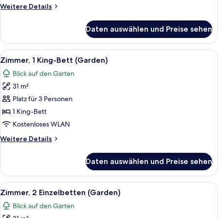
Weitere
Weitere Details
Details
für
Daten auswählen und Preise sehen
Zimmer
Alle
Ein Hotelzimmer mit Bett, Schreibtisch,
8
Zimmer, 1 King-Bett (Garden)
Fotos
Blick auf den Garten
für
31 m²
Zimmer,
1 King-
Platz für 3 Personen
Bett
1 King-Bett
(Garden)
Kostenloses WLAN
anzeigen
Weitere
Weitere Details
Details
für
Daten auswählen und Preise sehen
Zimmer,
1 King-
Bett
Alle
Ein Hotelzimmer mit zwei Betten, eine
6
(Garden)
Zimmer, 2 Einzelbetten (Garden)
Fotos
Blick auf den Garten
für