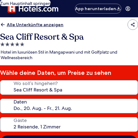
Zum Hauptinhalt springen
App herunterladen
Alle Unterkünfte anzeigen
Sea Cliff Resort & Spa
5.0-
Sterne-
Hotel im luxuriösen Stil in Mangapwani und mit Golfplatz und
Unterkunft
Wellnessbereich
Wähle deine Daten, um Preise zu sehen
Wo soll’s hingehen?
Daten
Gäste