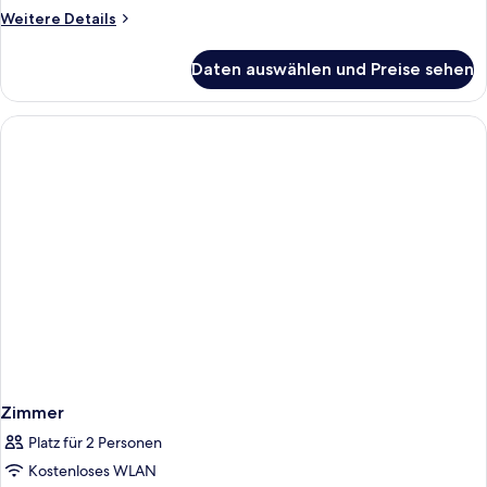
Weitere
Weitere Details
Details
für
Daten auswählen und Preise sehen
Zimmer
Zimmer
Platz für 2 Personen
Kostenloses WLAN