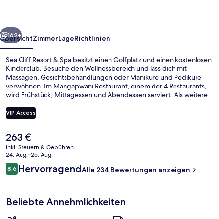
Spa
rück
Weiter
162+
Übersicht
Zimmer
Lage
Richtlinien
Sea Cliff Resort & Spa besitzt einen Golfplatz und einen kostenlosen
Kinderclub. Besuche den Wellnessbereich und lass dich mit
Massagen, Gesichtsbehandlungen oder Maniküre und Pediküre
verwöhnen. Im Mangapwani Restaurant, einem der 4 Restaurants,
wird Frühstück, Mittagessen und Abendessen serviert. Als weitere
Highlights bietet dieses Hotel im luxuriösen Stil 2 Außenpools, eine
Poolbar und ein Fitnesscenter.
VIP Access
Der
263 €
Blick von der Unterkunft
aktuelle
inkl. Steuern & Gebühren
Preis
24. Aug.–25. Aug.
beträgt
Bewertungen
Hervorragend
8,6
Alle 234 Bewertungen anzeigen
263 €.
8,6 von 10.
Beliebte Annehmlichkeiten