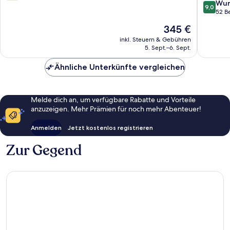
Inclusiv
von
9.0
Wun
9,0
-
10,
von
52 B
Adults
2
10,
Der
345 €
Only
Bewertungen
Wunder
Preis
Nungwi
52
inkl. Steuern & Gebühren
beträgt
5. Sept.–6. Sept.
Bewert
345 €
Ähnliche Unterkünfte vergleichen
Melde dich an, um verfügbare Rabatte und Vorteile
anzuzeigen. Mehr Prämien für noch mehr Abenteuer!
Anmelden
Jetzt kostenlos registrieren
Zur Gegend