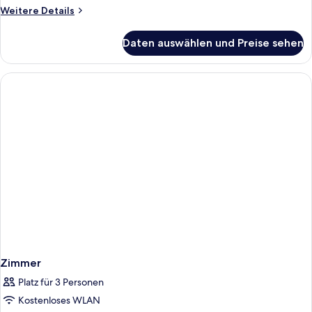
Weitere
Weitere Details
Details
für
Daten auswählen und Preise sehen
Zimmer
Zimmer
Platz für 3 Personen
Kostenloses WLAN