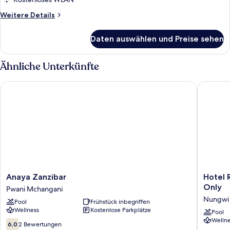
anzeigen
Weitere
Weitere Details
Details
für
Daten auswählen und Preise sehen
Deluxe-
Zimmer,
1 King-
Ähnliche Unterkünfte
Bett
Anaya Zanzibar
Hotel Riu
Anaya
Hotel
Anaya Zanzibar
Hotel R
Zanzibar
Riu
Only
Pwani Mchangani
Pwani
Palace
Nungwi
Pool
Frühstück inbegriffen
Mchangani
Swahili
Wellness
Kostenlose Parkplätze
-
Pool
Wellne
All
6.0
6,0
2 Bewertungen