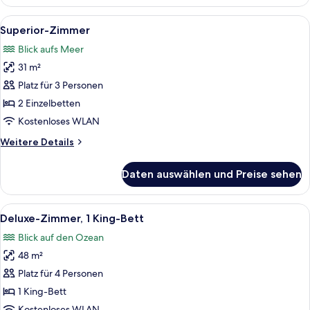
Zimmer,
1 King-
Alle
Ein Hotelzimmer mit zwei Betten, eine
6
Bett
Superior-Zimmer
Fotos
Blick aufs Meer
für
31 m²
Superior-
Zimmer
Platz für 3 Personen
anzeigen
2 Einzelbetten
Kostenloses WLAN
Weitere
Weitere Details
Details
für
Daten auswählen und Preise sehen
Superior-
Zimmer
Alle
Ein Hotelzimmer mit Bett, Schreibtisch
11
Deluxe-Zimmer, 1 King-Bett
Fotos
Blick auf den Ozean
für
48 m²
Deluxe-
Zimmer,
Platz für 4 Personen
1 King-
1 King-Bett
Bett
Kostenloses WLAN