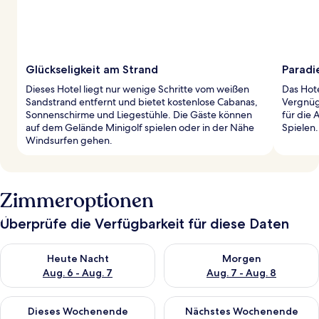
Glückseligkeit am Strand
Paradi
Dieses Hotel liegt nur wenige Schritte vom weißen
Das Hot
Sandstrand entfernt und bietet kostenlose Cabanas,
Vergnüg
Sonnenschirme und Liegestühle. Die Gäste können
für die 
auf dem Gelände Minigolf spielen oder in der Nähe
Spielen.
Windsurfen gehen.
Zimmeroptionen
Überprüfe die Verfügbarkeit für diese Daten
Überprüfe die Verfügbarkeit für heute Nacht, Aug. 6 - Aug. 7.
Überprüfe die Verfügbarkeit f
Heute Nacht
Morgen
Aug. 6 - Aug. 7
Aug. 7 - Aug. 8
Überprüfe die Verfügbarkeit für dieses Wochenende, Aug. 7 - 
Überprüfe die Verfügbarkeit f
Dieses Wochenende
Nächstes Wochenende