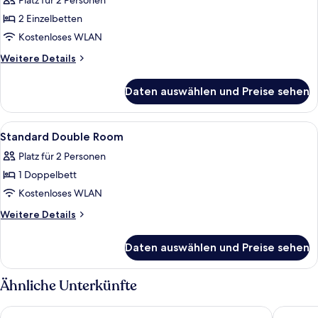
Zweibettzimmer
Platz für 2 Personen
anzeigen
2 Einzelbetten
Kostenloses WLAN
Weitere
Weitere Details
Details
für
Daten auswählen und Preise sehen
Comfort-
Zweibettzimmer
Alle
Allergikerbettwaren, Schreibtisch, la
25
Standard Double Room
Fotos
Platz für 2 Personen
für
1 Doppelbett
Standard
Double
Kostenloses WLAN
Room
Weitere
Weitere Details
anzeigen
Details
für
Daten auswählen und Preise sehen
Standard
Double
Room
Ähnliche Unterkünfte
Scandic Veromies
Comfort 