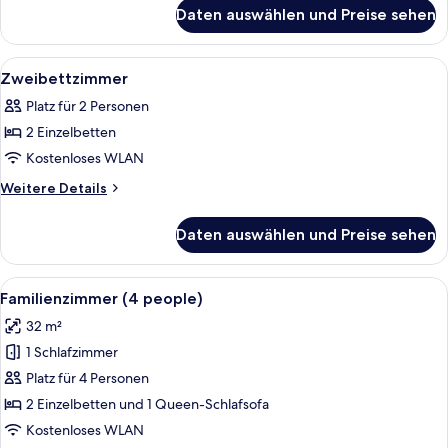
für
anzeigen
Daten auswählen und Preise sehen
Twin
Room
-
Alle
Ein Hotelzimmer mit zwei Betten, ein
16
Comfort
Zweibettzimmer
Fotos
Platz für 2 Personen
für
2 Einzelbetten
Zweibettzimmer
anzeigen
Kostenloses WLAN
Weitere
Weitere Details
Details
für
Daten auswählen und Preise sehen
Zweibettzimmer
Alle
Ein modernes Hotelzimmer mit zwei B
19
Familienzimmer (4 people)
Fotos
32 m²
für
1 Schlafzimmer
Familienzimmer
(4
Platz für 4 Personen
people)
2 Einzelbetten und 1 Queen-Schlafsofa
anzeigen
Kostenloses WLAN