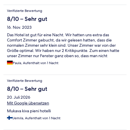
Verifizierte Bewertung
8/10 – Sehr gut
16. Nov. 2023
Das Hotel ist gut für eine Nacht. Wir hatten uns extra das
Comfort Zimmer gebucht, da wir gelesen hatten, dass die
normalen Zimmer sehr klein sind. Unser Zimmer war von der
Größe optimal. Wir haben nur 2 Kritikpunkte. Zum einen hatte
unser Zimmer nur Fenster ganz oben so, dass man nicht
rausgucken kann. Man hat sich ein bisschen wie im Gefängnis
Paula, Aufenthalt von 1 Nacht
gefühlt. Dazu sind die Shuttlezeiten super unflexibel hätten wir
diese vorher gewusst, hätten wir uns für ein anderes Hotel
entschieden.
Verifizierte Bewertung
8/10 – Sehr gut
20. Juli 2026
Mit Google übersetzen
Mukava kiva pieni hotelli
Jemila, Aufenthalt von 1 Nacht