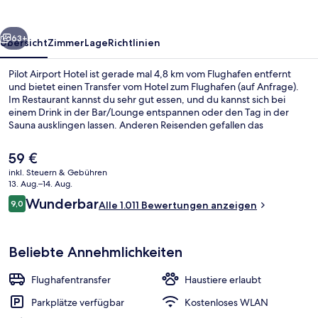
rück
Weiter
63+
Übersicht
Zimmer
Lage
Richtlinien
Pilot Airport Hotel ist gerade mal 4,8 km vom Flughafen entfernt
und bietet einen Transfer vom Hotel zum Flughafen (auf Anfrage).
Im Restaurant kannst du sehr gut essen, und du kannst sich bei
einem Drink in der Bar/Lounge entspannen oder den Tag in der
Sauna ausklingen lassen. Anderen Reisenden gefallen das
hilfsbereite Personal und das Frühstück sehr gut.
Der
59 €
aktuelle
inkl. Steuern & Gebühren
Preis
13. Aug.–14. Aug.
Sitzecke in der Lobby
beträgt
Bewertungen
Wunderbar
9,0
Alle 1.011 Bewertungen anzeigen
59 €.
9,0 von 10.
Beliebte Annehmlichkeiten
Flughafentransfer
Haustiere erlaubt
Parkplätze verfügbar
Kostenloses WLAN