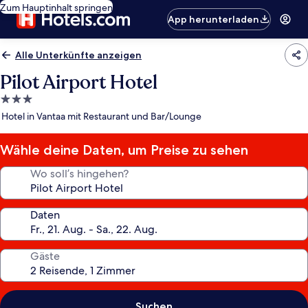
Zum Hauptinhalt springen
App herunterladen
Alle Unterkünfte anzeigen
Pilot Airport Hotel
3.0-
Sterne-
Hotel in Vantaa mit Restaurant und Bar/Lounge
Unterkunft
Wähle deine Daten, um Preise zu sehen
Wo soll’s hingehen?
Daten
Gäste
Suchen