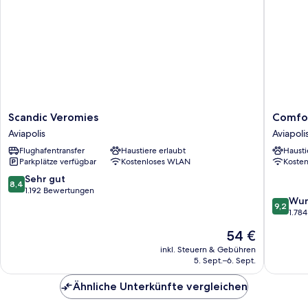
Scandic
Comfort
Scandic Veromies
Comfor
Veromies
Hotel
Aviapolis
Aviapoli
Aviapolis
Helsinki
Flughafentransfer
Haustiere erlaubt
Hausti
Airport
Parkplätze verfügbar
Kostenloses WLAN
Koste
Aviapoli
8.4
Sehr gut
8,4
von
1.192 Bewertungen
9.2
Wun
10,
9,2
von
1.78
Sehr
10,
gut,
Der
54 €
Wunder
1.192
Preis
1.784
inkl. Steuern & Gebühren
Bewertungen
beträgt
5. Sept.–6. Sept.
Bewert
54 €
Ähnliche Unterkünfte vergleichen