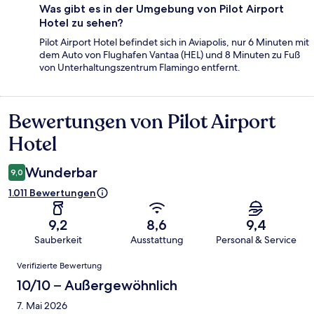
Was gibt es in der Umgebung von Pilot Airport
Hotel zu sehen?
Pilot Airport Hotel befindet sich in Aviapolis, nur 6 Minuten mit
dem Auto von Flughafen Vantaa (HEL) und 8 Minuten zu Fuß
von Unterhaltungszentrum Flamingo entfernt.
Bewertungen von Pilot Airport
Bewertungen
Hotel
Wunderbar
9,0
1.011 Bewertungen
9,2
8,6
9,4
Sauberkeit
Ausstattung
Personal & Service
Bewertungen
Verifizierte Bewertung
10/10 – Außergewöhnlich
7. Mai 2026