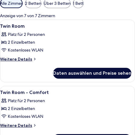
Verfügbare
Alle Zimmer
2 Betten
Über 3 Betten
1 Bett
Filter
für
Anzeige von 7 von 7 Zimmern
Zimmer
Alle
Ein Hotelzimmer mit zwei Betten, ei
16
Twin Room
Fotos
Platz für 2 Personen
für
2 Einzelbetten
Twin
Room
Kostenloses WLAN
anzeigen
Weitere
Weitere Details
Details
für
Daten auswählen und Preise sehen
Twin
Room
Alle
Ein Hotelzimmer mit zwei Betten, eine
2
Twin Room - Comfort
Fotos
Platz für 2 Personen
für
2 Einzelbetten
Twin
Room
Kostenloses WLAN
-
Weitere
Weitere Details
Comfort
Details