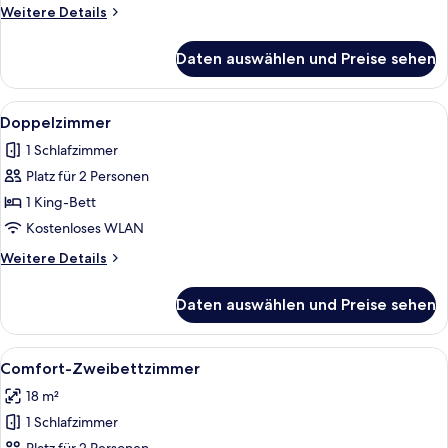
Weitere
Weitere Details
Details
für
Daten auswählen und Preise sehen
Familienzimmer
(4
people)
Alle
Ein Hotelzimmer mit einem Bett, eine
18
Doppelzimmer
Fotos
1 Schlafzimmer
für
Platz für 2 Personen
Doppelzimmer
anzeigen
1 King-Bett
Kostenloses WLAN
Weitere
Weitere Details
Details
für
Daten auswählen und Preise sehen
Doppelzimmer
Alle
Comfort-Zweibettzimmer | Allergikerb
4
Comfort-Zweibettzimmer
Fotos
18 m²
für
1 Schlafzimmer
Comfort-