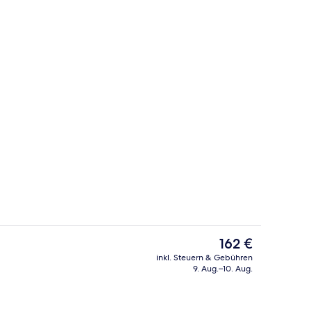
ge
Restaurant
Der
162 €
aktuelle
inkl. Steuern & Gebühren
Preis
9. Aug.–10. Aug.
 oben
Terrasse/Patio
beträgt
162 €.