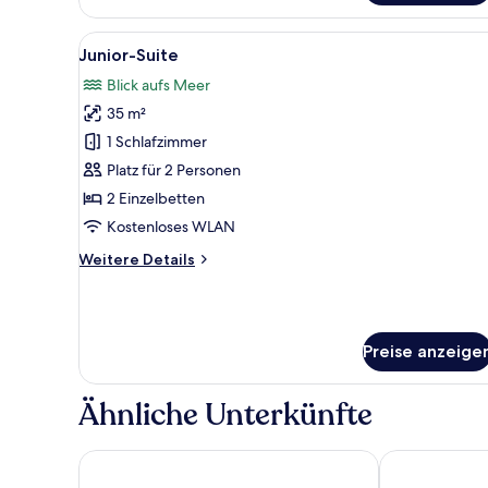
Alle
Junior-Suite | Minibar, Schrei
2
Junior-Suite
Fotos
Blick aufs Meer
für
35 m²
Junior-
Suite
1 Schlafzimmer
anzeigen
Platz für 2 Personen
2 Einzelbetten
Kostenloses WLAN
Weitere
Weitere Details
Details
für
Junior-
Suite
Preise anzeige
Ähnliche Unterkünfte
Backby Manor
Hotelli Korpi