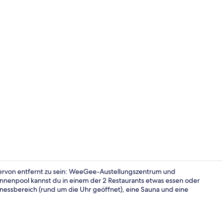
Lobby-Loun
iervon entfernt zu sein: WeeGee-Austellungszentrum und
nenpool kannst du in einem der 2 Restaurants etwas essen oder
tnessbereich (rund um die Uhr geöffnet), eine Sauna und eine
Ansicht von