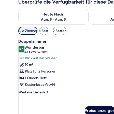
Überprüfe die Verfügbarkeit für diese D
Überprüfe die Verfügbarkeit für heute Nacht, Aug. 8
Überprüfe die
Heute Nacht
Aug. 8 - Aug. 9
Au
Verfügbare
Alle Zimmer
1 Bett
2 Betten
Filter
Alle
Ein Hotelzimmer mit Schreibti
für
4
Doppelzimmer
Fotos
Zimmer
Wunderbar
für
9,2
9,2 von 10
(23
23 Bewertungen
Doppelzimmer
Bewertungen)
Blick auf das Wasser
anzeigen
19 m²
Platz für 2 Personen
1 Queen-Bett
Kostenloses WLAN
Weitere
Weitere Details
Details
für
Doppelzimmer
Preise anzeige