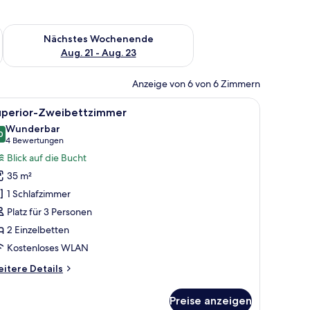
es Wochenende, Aug. 14 - Aug. 16.
Überprüfe die Verfügbarkeit für nächstes Wochenende, Aug. 2
Nächstes Wochenende
Aug. 21 - Aug. 23
Anzeige von 6 von 6 Zimmern
ett, einem Schreibtisch, einem Stuhl und einem großen Fenster mit Blick a
le
Ein modernes Wohnzimmer mit einer Couch, e
4
uperior-Zweibettzimmer
otos
Wunderbar
ür
0
9,0 von 10
(4
4 Bewertungen
uperior-
Bewertungen)
Blick auf die Bucht
weibettzimmer
35 m²
nzeigen
1 Schlafzimmer
Platz für 3 Personen
2 Einzelbetten
Kostenloses WLAN
itere
itere Details
tails
r
Preise anzeigen
perior-