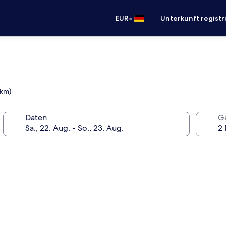
•
EUR
Unterkunft registr
 km)
Daten
G