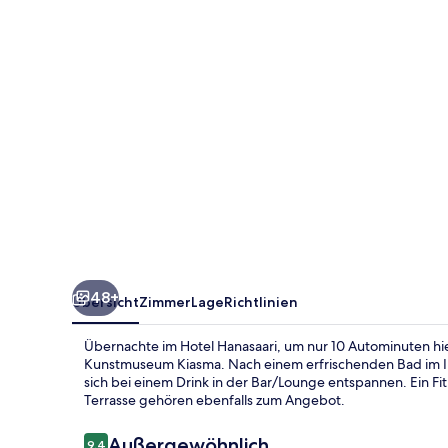
48+
Übersicht
Zimmer
Lage
Richtlinien
Übernachte im Hotel Hanasaari, um nur 10 Autominuten h
Kunstmuseum Kiasma. Nach einem erfrischenden Bad im In
sich bei einem Drink in der Bar/Lounge entspannen. Ein Fi
Terrasse gehören ebenfalls zum Angebot.
Bewertungen
Außergewöhnlich
9,4