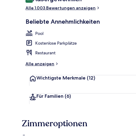
9,4 von 10.
Alle 1.003 Bewertungen anzeigen
Innenpool
Beliebte Annehmlichkeiten
Pool
Kostenlose Parkplätze
Restaurant
Alle anzeigen
Wichtigste Merkmale
(12)
Für Familien
(6)
Zimmeroptionen