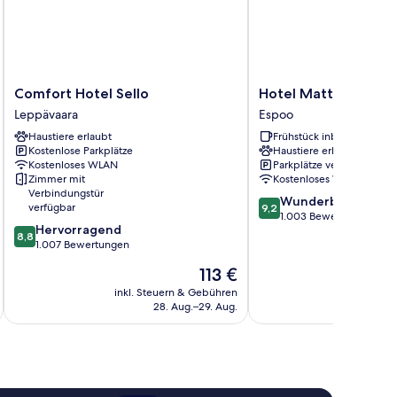
Comfort
Hotel
Comfort Hotel Sello
Hotel Matts
Hotel
Matts
Leppävaara
Espoo
Sello
Espoo
Haustiere erlaubt
Frühstück inbegriffen
Leppävaara
Kostenlose Parkplätze
Haustiere erlaubt
Kostenloses WLAN
Parkplätze verfügbar
Zimmer mit
Kostenloses WLAN
Verbindungstür
9.2
Wunderbar
verfügbar
9,2
von
1.003 Bewertungen
8.8
Hervorragend
10,
8,8
von
1.007 Bewertungen
Wunderbar,
10,
1.003
Der
113 €
Hervorragend,
Bewertungen
Preis
1.007
inkl. Steuern & Gebühren
inkl. S
beträgt
28. Aug.–29. Aug.
Bewertungen
113 €