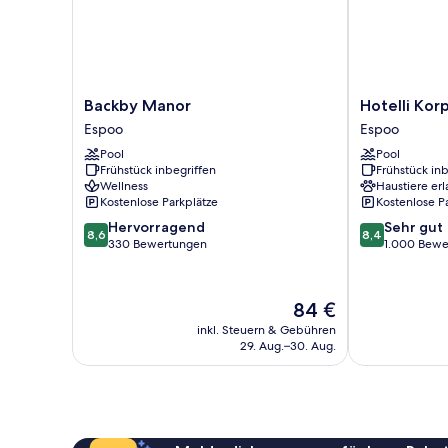
Backby
Hotelli
Backby Manor
Hotelli Kor
Manor
Korpilampi
Espoo
Espoo
Espoo
Espoo
Pool
Pool
Frühstück inbegriffen
Frühstück inb
Wellness
Haustiere erl
Kostenlose Parkplätze
Kostenlose P
8.6
8.4
Hervorragend
Sehr gut
8,6
8,4
von
von
330 Bewertungen
1.000 Bewe
10,
10,
Hervorragend,
Sehr
330
gut,
Der
84 €
Bewertungen
1.000
Preis
inkl. Steuern & Gebühren
Bewertungen
beträgt
29. Aug.–30. Aug.
84 €