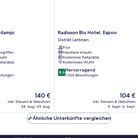
Radisson
pilampi
Radisson Blu Hotel, Espoo
Blu
Distrikt Lantinen
Hotel,
Pool
Espoo
egriffen
Haustiere erlaubt
Distrikt
aubt
Kostenlose Parkplätze
Lantinen
arkplätze
Kostenloses WLAN
8.6
Hervorragend
8,6
von
rtungen
1.006 Bewertungen
10,
Hervorragend,
1.006
Der
Der
140 €
104 €
Bewertungen
Preis
Preis
inkl. Steuern & Gebühren
inkl. Steuern & Gebühren
beträgt
beträgt
28. Aug.–29. Aug.
5. Sept.–6. Sept.
140 €
104 €
Ähnliche Unterkünfte vergleichen