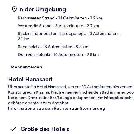
In der Umgebung
Karhusaaren Strand
- 14 Gehminuten
- 1.2 km
Westendin Strand
- 3 Autominuten
- 2.7 km
Kar
Ruukinlahdenpuiston Hundegehege
- 3 Autominuten
-
3.1 km
Senatsplatz
- 13 Autominuten
- 9.5 km
Dom von Helsinki
- 14 Autominuten
- 9.8 km
Mehr anzeigen
Hotel Hanasaari
Übernachte im Hotel Hanasaari, um nur 10 Autominuten hiervon en
Kunstmuseum Kiasma. Nach einem erfrischenden Bad im Innenpool k
bei einem Drink in der Bar/Lounge entspannen. Ein Fitnessbereich (
gehören ebenfalls zum Angebot.
Informationen zu den Rechten zur Stornierung
Größe des Hotels