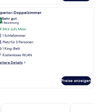
eibettzimmer
roßen Bett, einem Nachttisch, einem Fenster mit Vorhängen und Blick auf 
le
Superior-Doppelzimmer | Minibar, Schreibtis
1
uperior-Doppelzimmer
otos
Sehr gut
ür
0
8,0 von 10
(1
1 Bewertung
uperior-
Bewertung)
Blick aufs Meer
oppelzimmer
1 Schlafzimmer
nzeigen
Platz für 3 Personen
1 King-Bett
Kostenloses WLAN
itere
itere Details
tails
r
perior-
ppelzimmer
Preise anzeigen
Comfort Hotel Sello
Hotel Matts