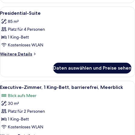
1 King-
Bett,
Alle
Ein moderner Essbereich mit einem ru
14
Kanalblick
Presidential-Suite
Fotos
85 m²
für
Platz für 4 Personen
Presidential-
Suite
1 King-Bett
anzeigen
Kostenloses WLAN
Weitere
Weitere Details
Details
für
Daten auswählen und Preise sehen
Presidential-
Suite
Alle
Ein modernes Hotelzimmer mit Bett, Sc
6
Executive-Zimmer, 1 King-Bett, barrierefrei, Meerblick
Fotos
Blick aufs Meer
für
30 m²
Executive-
Zimmer,
Platz für 2 Personen
1 King-
1 King-Bett
Bett,
Kostenloses WLAN
barrierefrei,