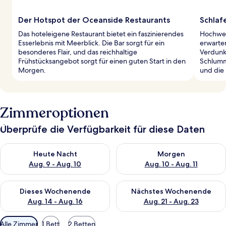
Der Hotspot der Oceanside Restaurants
Schlaf
Das hoteleigene Restaurant bietet ein faszinierendes
Hochwer
Esserlebnis mit Meerblick. Die Bar sorgt für ein
erwarte
besonderes Flair, und das reichhaltige
Verdunk
Frühstücksangebot sorgt für einen guten Start in den
Schlumm
Morgen.
und die 
Zimmeroptionen
Überprüfe die Verfügbarkeit für diese Daten
Überprüfe die Verfügbarkeit für heute Nacht, Aug. 9 - Aug. 10
Überprüfe die Verfügbarkeit fü
Heute Nacht
Morgen
Aug. 9 - Aug. 10
Aug. 10 - Aug. 11
Überprüfe die Verfügbarkeit für dieses Wochenende, Aug. 14 -
Überprüfe die Verfügbarkeit f
Dieses Wochenende
Nächstes Wochenende
Aug. 14 - Aug. 16
Aug. 21 - Aug. 23
Verfügbare
Alle Zimmer
1 Bett
2 Betten