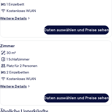
(Compact)
1 Einzelbett
anzeigen
Kostenloses WLAN
Weitere
Weitere Details
Details
für
Daten auswählen und Preise sehen
Zimmer,
1 Einzelbett
(Compact)
Alle
Ein Hotelzimmer mit einem Bett, einem
9
Zimmer
Fotos
30 m²
für
1 Schlafzimmer
Zimmer
anzeigen
Platz für 2 Personen
2 Einzelbetten
Kostenloses WLAN
Weitere
Weitere Details
Details
für
Daten auswählen und Preise sehen
Zimmer
Ähnliche Unterkünfte