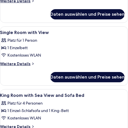
Weitere
Weitere Details
Meerblick
Details
anzeigen
für
Daten auswählen und Preise sehen
Executive-
Zimmer,
1 King-
Alle
Ein Hotelzimmer mit einem großen Bett
1
Bett,
Single Room with View
Fotos
barrierefrei,
Platz für 1 Person
Meerblick
für
1 Einzelbett
Single
Room
Kostenloses WLAN
with
Weitere
Weitere Details
View
Details
für
anzeigen
Daten auswählen und Preise sehen
Single
Room
with
Alle
Hochwertige Bettwaren, Daunenbettd
1
View
King Room with Sea View and Sofa Bed
Fotos
Platz für 4 Personen
für
1 Einzel-Schlafsofa und 1 King-Bett
King
Room
Kostenloses WLAN
with
Weitere
Weitere Details