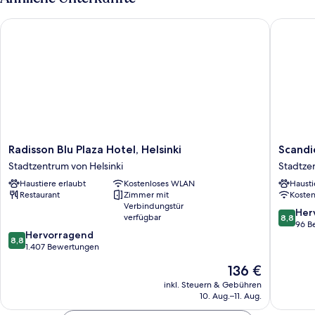
Radisson Blu Plaza Hotel, Helsinki
Scandic 
Radisson
Scandic
Radisson Blu Plaza Hotel, Helsinki
Scandi
Blu
Grand
Stadtzentrum von Helsinki
Stadtze
Plaza
Marina
Haustiere erlaubt
Kostenloses WLAN
Hausti
Hotel,
Stadtze
Restaurant
Zimmer mit
Koste
Helsinki
von
Verbindungstür
Stadtzentrum
Helsinki
8.8
Her
verfügbar
8,8
von
von
96 B
8.8
Hervorragend
Helsinki
10,
8,8
von
1.407 Bewertungen
Hervorr
10,
96
Der
136 €
Hervorragend,
Bewert
Preis
1.407
inkl. Steuern & Gebühren
beträgt
10. Aug.–11. Aug.
Bewertungen
136 €