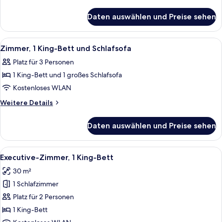
Bett
Details
für
und
Daten auswählen und Preise sehen
Executive-
Schlafsofa
Zimmer,
anzeigen
1 King-
Alle
42-Zoll-Fernseher mit Satellitenemp
4
Bett
Zimmer, 1 King-Bett und Schlafsofa
Fotos
und
Platz für 3 Personen
Schlafsofa
für
1 King-Bett und 1 großes Schlafsofa
Zimmer,
1 King-
Kostenloses WLAN
Bett
Weitere
Weitere Details
und
Details
für
Schlafsofa
Daten auswählen und Preise sehen
Zimmer,
anzeigen
1 King-
Bett
Alle
Ein Hotelzimmer mit einem Bett, einem
5
und
Executive-Zimmer, 1 King-Bett
Fotos
Schlafsofa
30 m²
für
1 Schlafzimmer
Executive-
Zimmer,
Platz für 2 Personen
1 King-
1 King-Bett
Bett