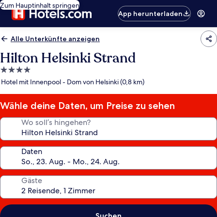
Zum Hauptinhalt springen
App herunterladen
Alle Unterkünfte anzeigen
Hilton Helsinki Strand
4.0-
Sterne-
Hotel mit Innenpool - Dom von Helsinki (0,8 km)
Unterkunft
Wähle deine Daten, um Preise zu sehen
Wo soll’s hingehen?
Daten
Gäste
Suchen