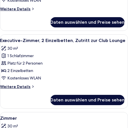
Kostenloses WLAN
anzeigen
Weitere
Weitere Details
Details
für
Daten auswählen und Preise sehen
Executive-
Zimmer,
1 King-
Alle
Ein Hotelzimmer mit einem Bett, einem
7
Bett
Executive-Zimmer, 2 Einzelbetten, Zutritt zur Club Lounge
Fotos
30 m²
für
1 Schlafzimmer
Executive-
Zimmer,
Platz für 2 Personen
2 Einzelbetten,
2 Einzelbetten
Zutritt
Kostenloses WLAN
zur
Weitere
Weitere Details
Club
Details
Lounge
für
Daten auswählen und Preise sehen
Executive-
anzeigen
Zimmer,
2 Einzelbetten,
Alle
Ein Hotelzimmer mit zwei Betten, ein
7
Zutritt
Zimmer
Fotos
zur
30 m²
Club