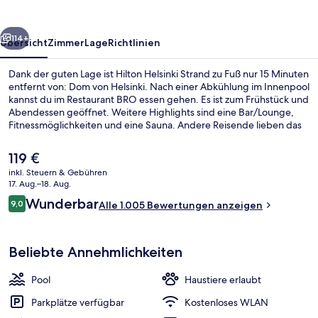
rück
Weiter
114+
Übersicht
Zimmer
Lage
Richtlinien
Dank der guten Lage ist Hilton Helsinki Strand zu Fuß nur 15 Minuten
entfernt von: Dom von Helsinki. Nach einer Abkühlung im Innenpool
kannst du im Restaurant BRO essen gehen. Es ist zum Frühstück und
Abendessen geöffnet. Weitere Highlights sind eine Bar/Lounge,
Fitnessmöglichkeiten und eine Sauna. Andere Reisende lieben das
hilfsbereite Personal. Die öffentlichen Verkehrsmittel sind nur einen
kurzen Fußmarsch entfernt: Zur Straßenbahnhaltestelle Hakaniemi
Der
119 €
sind es 4 Minuten und zur Straßenbahnhaltestelle Kallion virastotalo
aktuelle
inkl. Steuern & Gebühren
6 Minuten.
Preis
17. Aug.–18. Aug.
Lobby
beträgt
Bewertungen
Wunderbar
9,0
Alle 1.005 Bewertungen anzeigen
119 €.
9,0 von 10.
Beliebte Annehmlichkeiten
Pool
Haustiere erlaubt
Parkplätze verfügbar
Kostenloses WLAN