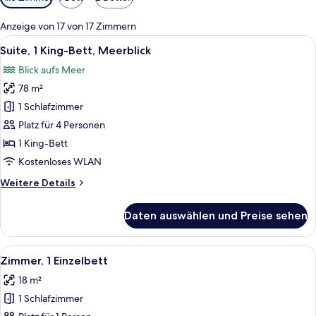
Filter
für
Anzeige von 17 von 17 Zimmern
Zimmer
Alle
Ein modernes Wohnzimmer mit rundem 
15
Suite, 1 King-Bett, Meerblick
Fotos
Blick aufs Meer
für
78 m²
Suite,
1 King-
1 Schlafzimmer
Bett,
Platz für 4 Personen
Meerblick
1 King-Bett
anzeigen
Kostenloses WLAN
Weitere
Weitere Details
Details
für
Daten auswählen und Preise sehen
Suite,
1 King-
Bett,
Alle
Ein Hotelzimmer mit einem großen Bett
7
Meerblick
Zimmer, 1 Einzelbett
Fotos
18 m²
für
1 Schlafzimmer
Zimmer,