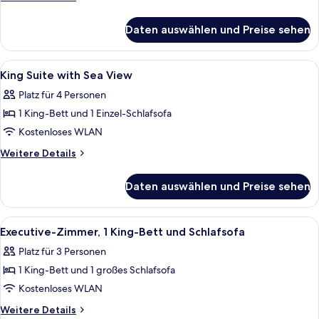
Sea
Details
für
View
Daten auswählen und Preise sehen
King
and
Room
Sofa
with
Alle
Speisen | Frühstück, Abendessen und
1
Bed
Sea
King Suite with Sea View
Fotos
View
anzeigen
Platz für 4 Personen
and
für
Sofa
1 King-Bett und 1 Einzel-Schlafsofa
King
Bed
Suite
Kostenloses WLAN
with
Weitere
Weitere Details
Sea
Details
für
View
Daten auswählen und Preise sehen
King
anzeigen
Suite
with
Alle
42-Zoll-Fernseher mit Satellitenemp
4
Sea
Executive-Zimmer, 1 King-Bett und Schlafsofa
Fotos
View
Platz für 3 Personen
für
1 King-Bett und 1 großes Schlafsofa
Executive-
Zimmer,
Kostenloses WLAN
1 King-
Weitere
Weitere Details