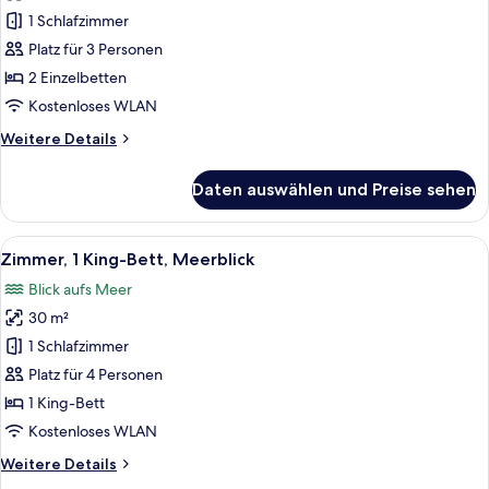
für
Lounge
1 Schlafzimmer
Zimmer
anzeigen
Platz für 3 Personen
2 Einzelbetten
Kostenloses WLAN
Weitere
Weitere Details
Details
für
Daten auswählen und Preise sehen
Zimmer
Alle
42-Zoll-Fernseher mit Satellitenemp
4
Zimmer, 1 King-Bett, Meerblick
Fotos
Blick aufs Meer
für
30 m²
Zimmer,
1 King-
1 Schlafzimmer
Bett,
Platz für 4 Personen
Meerblick
1 King-Bett
anzeigen
Kostenloses WLAN
Weitere
Weitere Details
Details