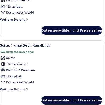
1 Einzelbett
Platz für 1 Person
anzeigen
1 Einzelbett
Kostenloses WLAN
Weitere
Weitere Details
Details
für
Daten auswählen und Preise sehen
Zimmer,
1 Einzelbett
Alle
Ein modernes Wohnzimmer mit einem 
7
Suite, 1 King-Bett, Kanalblick
Fotos
Blick auf den Kanal
für
60 m²
Suite,
1 King-
1 Schlafzimmer
Bett,
Platz für 4 Personen
Kanalblick
1 King-Bett
anzeigen
Kostenloses WLAN
Weitere
Weitere Details
Details
für
Daten auswählen und Preise sehen
Suite,