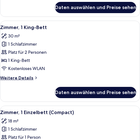
für
Daten auswählen und Preise sehen
Zimmer,
1 King-
Bett,
Alle
Ein Hotelzimmer mit einem großen Bett
6
Meerblick
Zimmer, 1 King-Bett
Fotos
30 m²
für
1 Schlafzimmer
Zimmer,
1 King-
Platz für 2 Personen
Bett
1 King-Bett
anzeigen
Kostenloses WLAN
Weitere
Weitere Details
Details
für
Daten auswählen und Preise sehen
Zimmer,
1 King-
Bett
Alle
Ein Hotelzimmer mit einem großen Bett
6
Zimmer, 1 Einzelbett (Compact)
Fotos
18 m²
für
1 Schlafzimmer
Zimmer,
1 Einzelbett
Platz für 1 Person