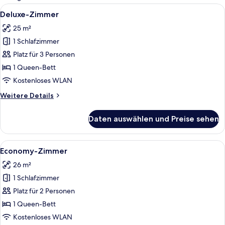
Zimmer
Alle
Bettwäsche aus ägyptischer Baumwoll
12
Deluxe-Zimmer
Fotos
25 m²
für
1 Schlafzimmer
Deluxe-
Zimmer
Platz für 3 Personen
anzeigen
1 Queen-Bett
Kostenloses WLAN
Weitere
Weitere Details
Details
für
Daten auswählen und Preise sehen
Deluxe-
Zimmer
Alle
Economy-Zimmer | Bettwäsche aus äg
12
Economy-Zimmer
Fotos
26 m²
für
1 Schlafzimmer
Economy-
Zimmer
Platz für 2 Personen
anzeigen
1 Queen-Bett
Kostenloses WLAN