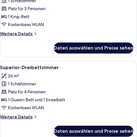
1 Schlafzimmer
Signature-
Zimmer
Platz für 3 Personen
anzeigen
1 King-Bett
Kostenloses WLAN
Weitere
Weitere Details
Details
für
Daten auswählen und Preise sehen
Signature-
Zimmer
Alle
Superior-Dreibettzimmer | Bettwäsch
30
Superior-Dreibettzimmer
Fotos
26 m²
für
1 Schlafzimmer
Superior-
Dreibettzimmer
Platz für 4 Personen
anzeigen
1 Queen-Bett und 1 Einzelbett
Kostenloses WLAN
Weitere
Weitere Details
Details
für
Daten auswählen und Preise sehen
Superior-