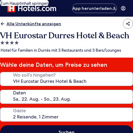
Zum Hauptinhalt springen
App herunterladen
Alle Unterkünfte anzeigen
VH Eurostar Durres Hotel & Beach
4.0-
Sterne-
Hotel für Familien in Durrës mit 3 Restaurants und 3 Bars/Lounges
Unterkunft
Wähle deine Daten, um Preise zu sehen
Wo soll’s hingehen?
Daten
Gäste
Suchen