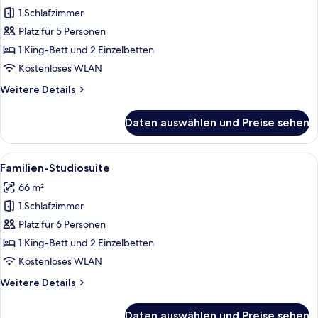
1 Schlafzimmer
Familienapartment
anzeigen
Platz für 5 Personen
1 King-Bett und 2 Einzelbetten
Kostenloses WLAN
Weitere
Weitere Details
Details
für
Daten auswählen und Preise sehen
Familienapartment
Alle
Bettwäsche aus ägyptischer Baumwoll
14
Familien-Studiosuite
Fotos
66 m²
für
1 Schlafzimmer
Familien-
Studiosuite
Platz für 6 Personen
anzeigen
1 King-Bett und 2 Einzelbetten
Kostenloses WLAN
Weitere
Weitere Details
Details
für
Daten auswählen und Preise sehen