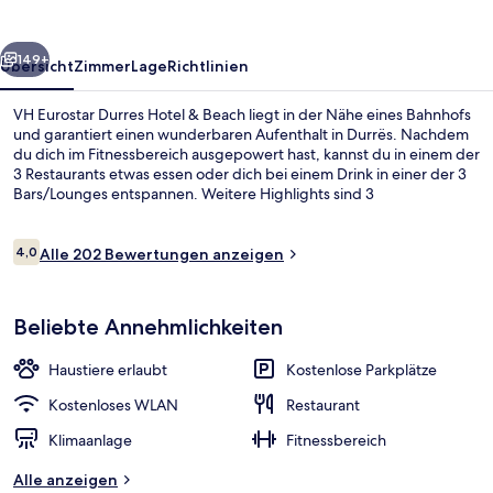
&
Beach
rück
Weiter
149+
Übersicht
Zimmer
Lage
Richtlinien
VH Eurostar Durres Hotel & Beach liegt in der Nähe eines Bahnhofs
und garantiert einen wunderbaren Aufenthalt in Durrës. Nachdem
du dich im Fitnessbereich ausgepowert hast, kannst du in einem der
3 Restaurants etwas essen oder dich bei einem Drink in einer der 3
Bars/Lounges entspannen. Weitere Highlights sind 3
Coffeeshops/Cafés, eine Sauna und eine Snackbar.
Bewertungen
4,0
Alle 202 Bewertungen anzeigen
4,0 von 10.
Restaurant
Beliebte Annehmlichkeiten
Haustiere erlaubt
Kostenlose Parkplätze
Kostenloses WLAN
Restaurant
Klimaanlage
Fitnessbereich
Alle anzeigen