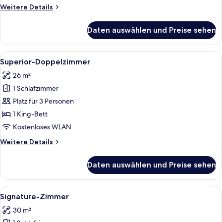
Weitere
Weitere Details
Details
für
Daten auswählen und Preise sehen
Economy-
Zimmer
Alle
Bettwäsche aus ägyptischer Baumwoll
14
Superior-Doppelzimmer
Fotos
26 m²
für
1 Schlafzimmer
Superior-
Doppelzimmer
Platz für 3 Personen
anzeigen
1 King-Bett
Kostenloses WLAN
Weitere
Weitere Details
Details
für
Daten auswählen und Preise sehen
Superior-
Doppelzimmer
Alle
Bettwäsche aus ägyptischer Baumwoll
15
Signature-Zimmer
Fotos
30 m²
für