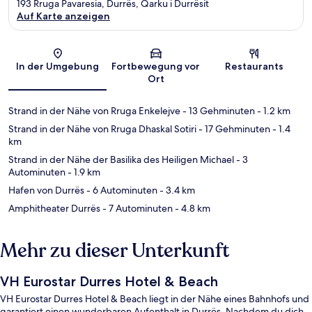
193 Rruga Pavaresia, Durrës, Qarku i Durrësit
Auf Karte anzeigen
Karte
In der Umgebung
Fortbewegung vor
Restaurants
Ort
Strand in der Nähe von Rruga Enkelejve
- 13 Gehminuten
- 1.2 km
Strand in der Nähe von Rruga Dhaskal Sotiri
- 17 Gehminuten
- 1.4
km
Strand in der Nähe der Basilika des Heiligen Michael
- 3
Autominuten
- 1.9 km
Hafen von Durrës
- 6 Autominuten
- 3.4 km
Amphitheater Durrës
- 7 Autominuten
- 4.8 km
Mehr zu dieser Unterkunft
VH Eurostar Durres Hotel & Beach
VH Eurostar Durres Hotel & Beach liegt in der Nähe eines Bahnhofs und
garantiert einen wunderbaren Aufenthalt in Durrës. Nachdem du dich