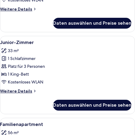
Kostenloses WLAN
Weitere
Weitere Details
Details
für
Daten auswählen und Preise sehen
Presidential-
Zimmer
Alle
Bettwäsche aus ägyptischer Baumwoll
6
Junior-Zimmer
Fotos
33 m²
für
1 Schlafzimmer
Junior-
Zimmer
Platz für 3 Personen
anzeigen
1 King-Bett
Kostenloses WLAN
Weitere
Weitere Details
Details
für
Daten auswählen und Preise sehen
Junior-
Zimmer
Alle
Bettwäsche aus ägyptischer Baumwoll
21
Familienapartment
Fotos
56 m²
für