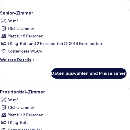
Dreibettzimmer
Alle
Bettwäsche aus ägyptischer Baumwoll
4
Senior-Zimmer
Fotos
36 m²
für
1 Schlafzimmer
Senior-
Zimmer
Platz für 5 Personen
anzeigen
1 King-Bett und 2 Einzelbetten ODER 4 Einzelbetten
Kostenloses WLAN
Weitere
Weitere Details
Details
für
Daten auswählen und Preise sehen
Senior-
Zimmer
Alle
Presidential-Zimmer | Bettwäsche aus
5
Presidential-Zimmer
Fotos
36 m²
für
1 Schlafzimmer
Presidential-
Zimmer
Platz für 3 Personen
anzeigen
1 King-Bett