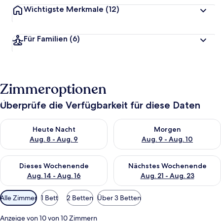
Wichtigste Merkmale
(12)
Für Familien
(6)
Zimmeroptionen
Überprüfe die Verfügbarkeit für diese Daten
Überprüfe die Verfügbarkeit für heute Nacht, Aug. 8 - Aug. 9.
Überprüfe die Verfügbarkeit f
Heute Nacht
Morgen
Aug. 8 - Aug. 9
Aug. 9 - Aug. 10
Überprüfe die Verfügbarkeit für dieses Wochenende, Aug. 14 -
Überprüfe die Verfügbarkeit f
Dieses Wochenende
Nächstes Wochenende
Aug. 14 - Aug. 16
Aug. 21 - Aug. 23
Verfügbare
Alle Zimmer
1 Bett
2 Betten
Über 3 Betten
Filter
für
Anzeige von 10 von 10 Zimmern