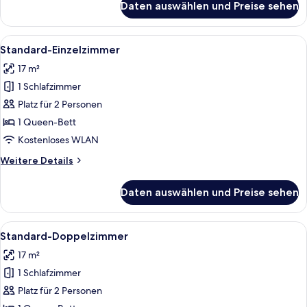
Daten auswählen und Preise sehen
Premium-
Loft
Alle
Hochwertige Bettwaren, Pillowtop-Bet
5
Standard-Einzelzimmer
Fotos
17 m²
für
1 Schlafzimmer
Standard-
Einzelzimmer
Platz für 2 Personen
anzeigen
1 Queen-Bett
Kostenloses WLAN
Weitere
Weitere Details
Details
für
Daten auswählen und Preise sehen
Standard-
Einzelzimmer
Alle
Hochwertige Bettwaren, Pillowtop-Bet
4
Standard-Doppelzimmer
Fotos
17 m²
für
1 Schlafzimmer
Standard-
Doppelzimmer
Platz für 2 Personen