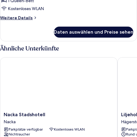
anzeigen
1 Queen-Bett
Kostenloses WLAN
Weitere
Weitere Details
Details
für
Daten auswählen und Preise sehen
Standard-
Doppelzimmer
Ähnliche Unterkünfte
Nacka Stadshotell
Liljehol
Nacka
Liljehol
Nacka Stadshotell
Liljeh
Stadshotell
Stadshot
Nacka
Hägerst
Nacka
Hägerst
Parkplätze verfügbar
Kostenloses WLAN
Parkpl
Liljehol
Nichtraucher
Rund 