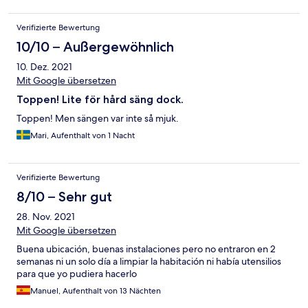
Frühstück auch, besonders gut gefiel mir die Möglichkeit sich
frischen Orangensaft zu pressen. Das Zimmer war sehr klein.
Verifizierte Bewertung
10/10 – Außergewöhnlich
10. Dez. 2021
Mit Google übersetzen
Toppen! Lite för hård säng dock.
Toppen! Men sängen var inte så mjuk.
Mari, Aufenthalt von 1 Nacht
Verifizierte Bewertung
8/10 – Sehr gut
28. Nov. 2021
Mit Google übersetzen
Buena ubicación, buenas instalaciones pero no entraron en 2
semanas ni un solo día a limpiar la habitación ni había utensilios
para que yo pudiera hacerlo
Manuel, Aufenthalt von 13 Nächten