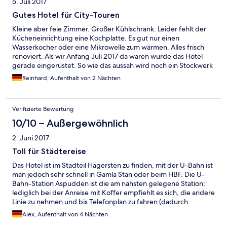
5. Juli 2017
Gutes Hotel für City-Touren
Kleine aber feie Zimmer. Großer Kühlschrank. Leider fehlt der
Kücheneinrichtung eine Kochplatte. Es gut nur einen
Wasserkocher oder eine Mikrowelle zum wärmen. Alles frisch
renoviert. Als wir Anfang Juli 2017 da waren wurde das Hotel
gerade eingerüstet. So wie das aussah wird noch ein Stockwerk
auf das Hotel aufgesetzt. Es ist also mit Baulärm zu rechnen.
Reinhard, Aufenthalt von 2 Nächten
Verifizierte Bewertung
10/10 – Außergewöhnlich
2. Juni 2017
Toll für Städtereise
Das Hotel ist im Stadteil Hägersten zu finden, mit der U-Bahn ist
man jedoch sehr schnell in Gamla Stan oder beim HBF. Die U-
Bahn-Station Aspudden ist die am nähsten gelegene Station;
lediglich bei der Anreise mit Koffer empfiehlt es sich, die andere
Linie zu nehmen und bis Telefonplan zu fahren (dadurch
vermeidet man, seinen Koffer einen Berg hochziehen zu
Alex, Aufenthalt von 4 Nächten
müssen). Das Hotel ist klein, das Personal nett und das