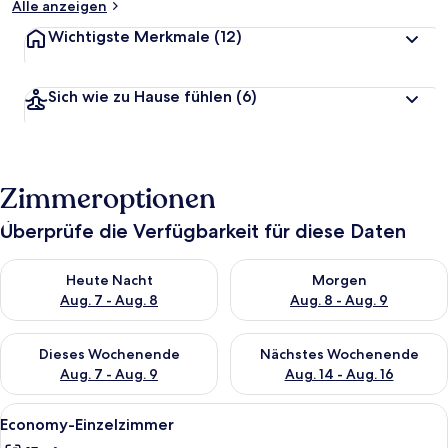
Alle anzeigen
Wichtigste Merkmale
(12)
Sich wie zu Hause fühlen
(6)
Zimmeroptionen
Überprüfe die Verfügbarkeit für diese Daten
Überprüfe die Verfügbarkeit für heute Nacht, Aug. 7 - Aug. 8.
Überprüfe die Verfügbarkeit f
Heute Nacht
Morgen
Aug. 7 - Aug. 8
Aug. 8 - Aug. 9
Überprüfe die Verfügbarkeit für dieses Wochenende, Aug. 7 - 
Überprüfe die Verfügbarkeit f
Dieses Wochenende
Nächstes Wochenende
Aug. 7 - Aug. 9
Aug. 14 - Aug. 16
Alle
Economy-Einzelzimmer | Hochwertige B
7
Economy-Einzelzimmer
Fotos