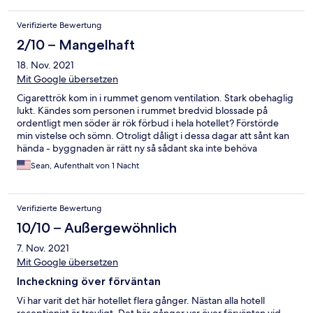
Verifizierte Bewertung
2/10 – Mangelhaft
18. Nov. 2021
Mit Google übersetzen
Cigarettrök kom in i rummet genom ventilation. Stark obehaglig
lukt. Kändes som personen i rummet bredvid blossade på
ordentligt men söder är rök förbud i hela hotellet? Förstörde
min vistelse och sömn. Otroligt dåligt i dessa dagar att sånt kan
hända - byggnaden är rätt ny så sådant ska inte behöva
förekomma. De måste ha byggt fel.
Sean, Aufenthalt von 1 Nacht
Verifizierte Bewertung
10/10 – Außergewöhnlich
7. Nov. 2021
Mit Google übersetzen
Incheckning över förväntan
Vi har varit det här hotellet flera gånger. Nästan alla hotell