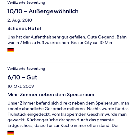
Verifizierte Bewertung
10/10 – Außergewöhnlich
2. Aug. 2010
Schönes Hotel
Uns hat der Aufenthalt sehr gut gefallen. Gute Gegend, Bahn
war in 7 MIn zu Fuß zu erreichen. Bis zur City ca. 10 Min.
Verifizierte Bewertung
6/10 – Gut
10. Okt. 2009
Mini-Zimmer neben dem Speiseraum
Unser Zimmer befand sich direkt neben dem Speiseraum, man
konnte abendliche Gespräche mithören. Nachts wurde für das
Frühstück eingedeckt, vom klappernden Geschirr wurde man
geweckt. Küchengerüche drangen durch das gesamte
Erdgeschoss, da sie Tür zur Küche immer offen stand. Der
Frühstücksraum isz so klein, dass man bei guter Auslastung
kaum einen Platz findet. Die Sauberkeit ist in Ordnung, das