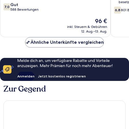
besetz
7.0
Gut
7,0
6.8
von
588 Bewertungen
6,8
801 
von
10,
10,
Gut,
Der
96 €
801
588
Preis
inkl. Steuern & Gebühren
Bewert
Bewertungen
beträgt
12. Aug.–13. Aug.
96 €
Ähnliche Unterkünfte vergleichen
Melde dich an, um verfügbare Rabatte und Vorteile
anzuzeigen. Mehr Prämien für noch mehr Abenteuer!
Anmelden
Jetzt kostenlos registrieren
Zur Gegend