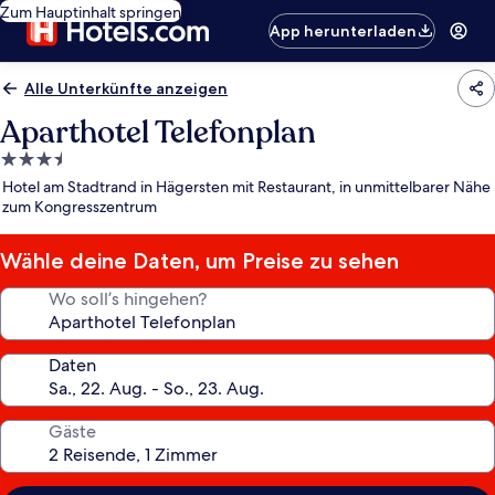
Zum Hauptinhalt springen
App herunterladen
Alle Unterkünfte anzeigen
Aparthotel Telefonplan
3.5-
Sterne-
Hotel am Stadtrand in Hägersten mit Restaurant, in unmittelbarer Nähe
Unterkunft
zum Kongresszentrum
Wähle deine Daten, um Preise zu sehen
Wo soll’s hingehen?
Daten
Gäste