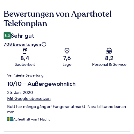
Bewertungen von Aparthotel
Bewertungen
Telefonplan
Sehr gut
8,0
708 Bewertungen
8,4
7,6
8,2
Sauberkeit
Lage
Personal & Service
Bewertungen
Verifizierte Bewertung
10/10 – Außergewöhnlich
25. Jan. 2020
Mit Google übersetzen
Bott här många gånger! Fungerar utmärkt. Nära till tunnelbanan
mm
Aufenthalt von 1 Nacht