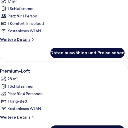
17 m²
für
1 Schlafzimmer
Economy-
Einzelzimmer
Platz für 1 Person
anzeigen
1 Komfort-Einzelbett
Kostenloses WLAN
Weitere
Weitere Details
Details
für
Daten auswählen und Preise sehen
Economy-
Einzelzimmer
Alle
Premium-Loft | Hochwertige Bettwaren
10
Premium-Loft
Fotos
28 m²
für
1 Schlafzimmer
Premium-
Loft
Platz für 4 Personen
anzeigen
1 King-Bett
Kostenloses WLAN
Weitere
Weitere Details
Details
für