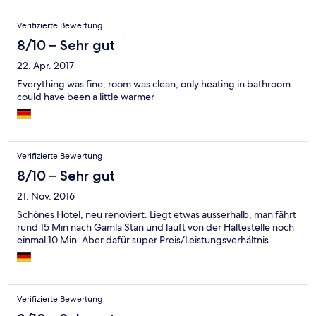
Frühstückbuffet bietet eine sehr schöne Auswahl. Unser
Zimmer war zwar nicht groß, aber top und sehr sauber. Die
Verifizierte Bewertung
Matraze war bequem. Es war sogar ein Wasserkocher, eine
Spüle, eine Mikrowelle, eine kleine Geschirrspülmaschine und
8/10 – Sehr gut
ein Kühlschrank vorhanden. Das vorhandene WLAN war schnell
22. Apr. 2017
und stabil.
Everything was fine, room was clean, only heating in bathroom
could have been a little warmer
Verifizierte Bewertung
8/10 – Sehr gut
21. Nov. 2016
Schönes Hotel, neu renoviert. Liegt etwas ausserhalb, man fährt
rund 15 Min nach Gamla Stan und läuft von der Haltestelle noch
einmal 10 Min. Aber dafür super Preis/Leistungsverhältnis
Verifizierte Bewertung