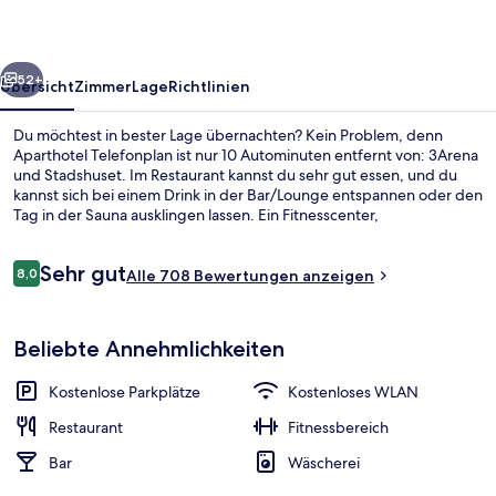
rück
Weiter
52+
Übersicht
Zimmer
Lage
Richtlinien
Du möchtest in bester Lage übernachten? Kein Problem, denn
Aparthotel Telefonplan ist nur 10 Autominuten entfernt von: 3Arena
und Stadshuset. Im Restaurant kannst du sehr gut essen, und du
kannst sich bei einem Drink in der Bar/Lounge entspannen oder den
Tag in der Sauna ausklingen lassen. Ein Fitnesscenter,
Fitnessmöglichkeiten und eine Terrasse gehören zu den weiteren
Highlights. Die Unterkunft ist nur einen kurzen Fußmarsch von den
Bewertungen
Sehr gut
öffentlichen Verkehrsmitteln entfernt: Zur U-Bahn läuft man 7
8,0
Alle 708 Bewertungen anzeigen
8,0 von 10.
Minuten (T-Bahn-Station Aspudden) bzw. 8 Minuten (Station
Aspudden).
Sauna
Beliebte Annehmlichkeiten
Kostenlose Parkplätze
Kostenloses WLAN
Restaurant
Fitnessbereich
Bar
Wäscherei