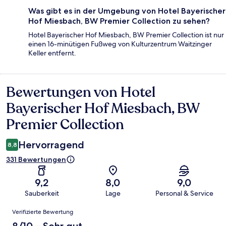
Was gibt es in der Umgebung von Hotel Bayerischer
Hof Miesbach, BW Premier Collection zu sehen?
Hotel Bayerischer Hof Miesbach, BW Premier Collection ist nur
einen 16-minütigen Fußweg von Kulturzentrum Waitzinger
Keller entfernt.
Bewertungen von Hotel
Bewertungen
Bayerischer Hof Miesbach, BW
Premier Collection
Hervorragend
8,8
331 Bewertungen
9,2
8,0
9,0
Sauberkeit
Lage
Personal & Service
Bewertungen
Verifizierte Bewertung
8/10 – Sehr gut