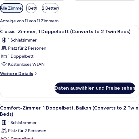
Verfügbare
Alle Zimmer
1 Bett
2 Betten
Filter
für
Anzeige von 11 von 11 Zimmern
Zimmer
Alle
Ein Hotelzimmer mit einem großen Bet
4
Classic-Zimmer, 1 Doppelbett (Converts to 2 Twin Beds)
Fotos
1 Schlafzimmer
für
Platz für 2 Personen
Classic-
Zimmer,
1 Doppelbett
1
Kostenloses WLAN
Doppelbett
Weitere
Weitere Details
(Converts
Details
to
für
Daten auswählen und Preise sehen
Classic-
2
Zimmer,
Twin
1
Alle
Ein Hotelzimmer mit Bett, Schreibtisc
Beds)
5
Doppelbett
Comfort-Zimmer, 1 Doppelbett, Balkon (Converts to 2 Twin
Fotos
(Converts
anzeigen
Beds)
to
für
1 Schlafzimmer
2
Comfort-
Twin
Platz für 2 Personen
Zimmer,
Beds)
1 Doppelbett