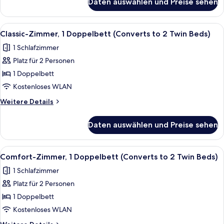
Daten auswählen und Preise sehen
Junior-
Twin
Suite,
Beds;with
1
Alle
Ein Hotelzimmer mit zwei Betten, eine
4
Sofabed)
Doppelbett
Classic-Zimmer, 1 Doppelbett (Converts to 2 Twin Beds)
Fotos
(Converts
anzeigen
1 Schlafzimmer
to
für
2
Platz für 2 Personen
Classic-
Twin
Zimmer,
1 Doppelbett
Beds;with
1
Sofabed)
Kostenloses WLAN
Doppelbett
Weitere
Weitere Details
(Converts
Details
to
für
Daten auswählen und Preise sehen
Classic-
2
Zimmer,
Twin
1
Alle
Ein Hotelzimmer mit einem großen Bet
Beds)
5
Doppelbett
Comfort-Zimmer, 1 Doppelbett (Converts to 2 Twin Beds)
Fotos
(Converts
anzeigen
1 Schlafzimmer
to
für
2
Platz für 2 Personen
Comfort-
Twin
Zimmer,
1 Doppelbett
Beds)
1
Kostenloses WLAN
Doppelbett
Weitere