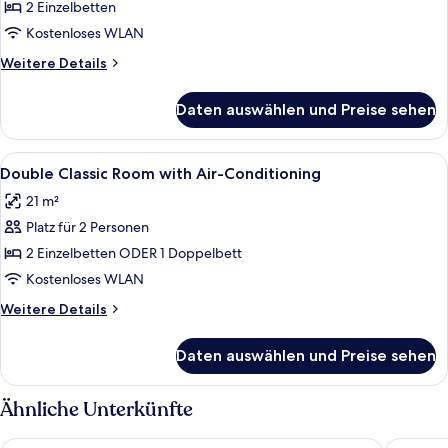
Classic
2 Einzelbetten
Room
Kostenloses WLAN
anzeigen
Weitere
Weitere Details
Details
für
Daten auswählen und Preise sehen
Double
Classic
Room
Alle
Allergikerbettwaren, Minibar, Zimmers
3
Double Classic Room with Air-Conditioning
Fotos
21 m²
für
Platz für 2 Personen
Double
Classic
2 Einzelbetten ODER 1 Doppelbett
Room
Kostenloses WLAN
with
Weitere
Weitere Details
Air-
Details
Conditioning
für
Daten auswählen und Preise sehen
Double
anzeigen
Classic
Room
Ähnliche Unterkünfte
with
Air-
Hotel - Gasthof Höttl
Hotel Ba