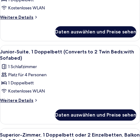
1
Doppelbett,
Kostenloses WLAN
Balkon
Weitere
Weitere Details
(Converts
Details
für
to
Daten auswählen und Preise sehen
Comfort-
2
Zimmer,
Twin
1
Alle
Ein Hotelzimmer mit Bett, Sofa, Sessel,
5
Beds)
Doppelbett,
Junior-Suite, 1 Doppelbett (Converts to 2 Twin Beds;with
Fotos
Balkon
anzeigen
Sofabed)
(Converts
für
1 Schlafzimmer
to
Junior-
2
Platz für 4 Personen
Suite,
Twin
1 Doppelbett
1
Beds)
Doppelbett
Kostenloses WLAN
(Converts
Weitere
Weitere Details
to
Details
für
2
Daten auswählen und Preise sehen
Junior-
Twin
Suite,
Beds;with
1
Alle
Ein Hotelzimmer mit Bett, Schreibtisc
5
Sofabed)
Doppelbett
Superior-Zimmer, 1 Doppelbett oder 2 Einzelbetten, Balkon
Fotos
(Converts