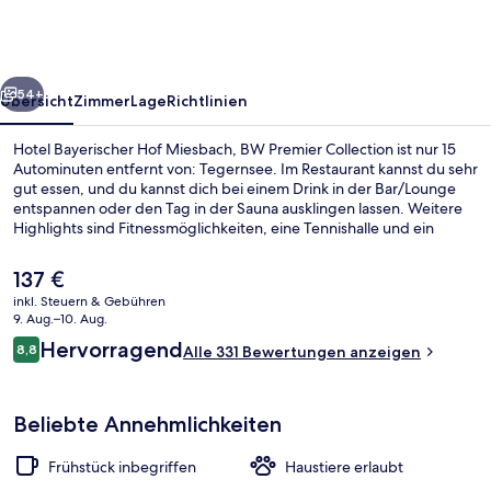
Miesbach,
BW
Premier
rück
Weiter
Collection
54+
Übersicht
Zimmer
Lage
Richtlinien
Hotel Bayerischer Hof Miesbach, BW Premier Collection ist nur 15
Autominuten entfernt von: Tegernsee. Im Restaurant kannst du sehr
gut essen, und du kannst dich bei einem Drink in der Bar/Lounge
entspannen oder den Tag in der Sauna ausklingen lassen. Weitere
Highlights sind Fitnessmöglichkeiten, eine Tennishalle und ein
Tennisplatz im Freien.
Der
137 €
aktuelle
inkl. Steuern & Gebühren
Preis
9. Aug.–10. Aug.
Essen und Trinken
beträgt
Bewertungen
Hervorragend
8,8
Alle 331 Bewertungen anzeigen
137 €.
8,8 von 10.
Beliebte Annehmlichkeiten
Frühstück inbegriffen
Haustiere erlaubt