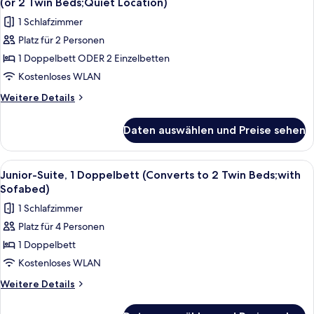
anzeigen
(or 2 Twin Beds;Quiet Location)
to
für
1 Schlafzimmer
2
Superior-
Twin
Platz für 2 Personen
Zimmer,
Beds;with
1 Doppelbett ODER 2 Einzelbetten
1
Sofabed)
Doppelbett
Kostenloses WLAN
oder
Weitere
Weitere Details
2
Details
für
Einzelbetten,
Daten auswählen und Preise sehen
Superior-
Balkon
Zimmer,
(or
1
Alle
Ein Hotelzimmer mit einem Bett, zwei S
5
2
Doppelbett
Junior-Suite, 1 Doppelbett (Converts to 2 Twin Beds;with
Fotos
oder
Twin
Sofabed)
2
für
Beds;Quiet
1 Schlafzimmer
Einzelbetten,
Junior-
Location)
Balkon
Platz für 4 Personen
Suite,
(or
anzeigen
1 Doppelbett
1
2
Twin
Doppelbett
Kostenloses WLAN
Beds;Quiet
(Converts
Weitere
Weitere Details
Location)
to
Details
für
2