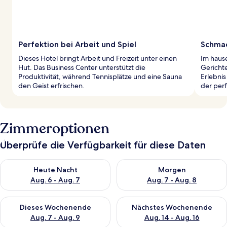
Perfektion bei Arbeit und Spiel
Schmac
Dieses Hotel bringt Arbeit und Freizeit unter einen
Im haus
Hut. Das Business Center unterstützt die
Gerichte
Produktivität, während Tennisplätze und eine Sauna
Erlebnis
den Geist erfrischen.
der perf
Zimmeroptionen
Überprüfe die Verfügbarkeit für diese Daten
Überprüfe die Verfügbarkeit für heute Nacht, Aug. 6 - Aug. 7.
Überprüfe die Verfügbarkeit f
Heute Nacht
Morgen
Aug. 6 - Aug. 7
Aug. 7 - Aug. 8
Überprüfe die Verfügbarkeit für dieses Wochenende, Aug. 7 - 
Überprüfe die Verfügbarkeit f
Dieses Wochenende
Nächstes Wochenende
Aug. 7 - Aug. 9
Aug. 14 - Aug. 16