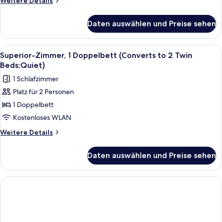
Weitere Details
(Converts
Details
to
für
Daten auswählen und Preise sehen
Comfort-
2
Zimmer,
Twin
1
Alle
Ein Hotelzimmer mit einem großen Bet
Beds)
5
Doppelbett
Superior-Zimmer, 1 Doppelbett (Converts to 2 Twin
Fotos
(Converts
anzeigen
Beds;Quiet)
to
für
1 Schlafzimmer
2
Superior-
Twin
Platz für 2 Personen
Zimmer,
Beds)
1 Doppelbett
1
Doppelbett
Kostenloses WLAN
(Converts
Weitere
Weitere Details
to
Details
für
2
Daten auswählen und Preise sehen
Superior-
Twin
Zimmer,
Beds;Quiet)
1
anzeigen
Doppelbett
(Converts
to
2
Twin