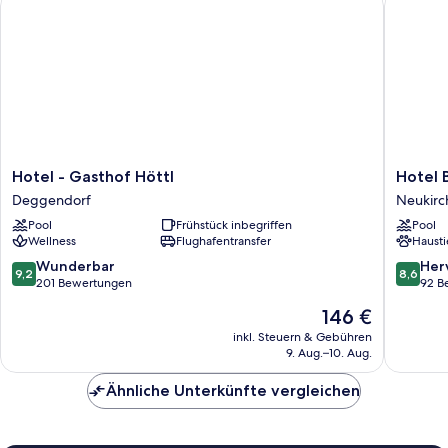
Conditioning
Hotel
Hotel
Hotel - Gasthof Höttl
Hotel 
-
Bayeris
Deggendorf
Neukirc
Gasthof
Wald
Pool
Frühstück inbegriffen
Pool
Höttl
Neukirc
Wellness
Flughafentransfer
Hausti
Deggendorf
9.2
8.6
Wunderbar
Her
9,2
8,6
von
von
201 Bewertungen
92 B
10,
10,
Der
146 €
Wunderbar,
Hervorr
Preis
201
92
inkl. Steuern & Gebühren
beträgt
9. Aug.–10. Aug.
Bewertungen
Bewert
146 €
Ähnliche Unterkünfte vergleichen