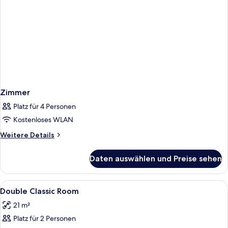
Beds;Quiet)
Zimmer
Platz für 4 Personen
Kostenloses WLAN
Weitere
Weitere Details
Details
für
Daten auswählen und Preise sehen
Zimmer
Alle
Allergikerbettwaren, Minibar, Zimmers
4
Double Classic Room
Fotos
21 m²
für
Platz für 2 Personen
Double