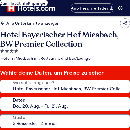
Zum Hauptinhalt springen
App herunterladen
Alle Unterkünfte anzeigen
Hotel Bayerischer Hof Miesbach,
BW Premier Collection
4.0-
Sterne-
Hotel in Miesbach mit Restaurant und Bar/Lounge
Unterkunft
Wähle deine Daten, um Preise zu sehen
Wo soll’s hingehen?
Daten
Gäste