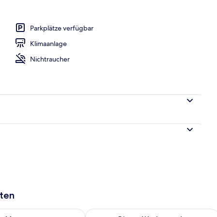
ühstücksbuffet gegen Gebühr
Parkplätze verfügbar
Klimaanlage
Nichtraucher
aten
 - Aug. 7.
 Verfügbarkeit für morgen, Aug. 7 - Aug. 8.
Überprüfe die Verfügbarkeit für dies