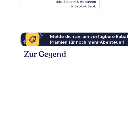
Preis
Bewertungen
inkl. Steuern & Gebühren
beträgt
6. Sept.–7. Sept.
77 €
Melde dich an, um verfügbare Rabat
Prämien für noch mehr Abenteuer!
Zur Gegend