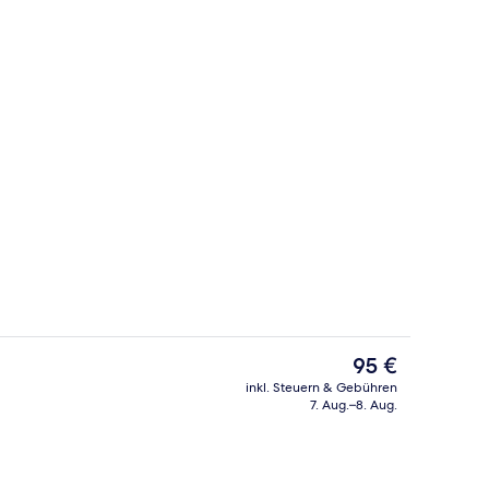
Dreibettzimmer | Schreibtisch, koste
Der
95 €
aktuelle
inkl. Steuern & Gebühren
Preis
7. Aug.–8. Aug.
ch
Dreibettzimmer | Eigene Küche
beträgt
95 €.