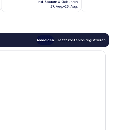
Preis
Bewertungen
inkl. Steuern & Gebühren
inkl. S
Bewertungen
beträgt
27. Aug.–28. Aug.
79 €
Anmelden
Jetzt kostenlos registrieren