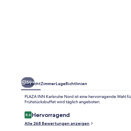
59+
Übersicht
Zimmer
Lage
Richtlinien
PLAZA INN Karlsruhe Nord ist eine hervorragende Wahl für 
Frühstücksbuffet wird täglich angeboten.
Bewertungen
Hervorragend
8,6
8,6 von 10.
Alle 268 Bewertungen anzeigen