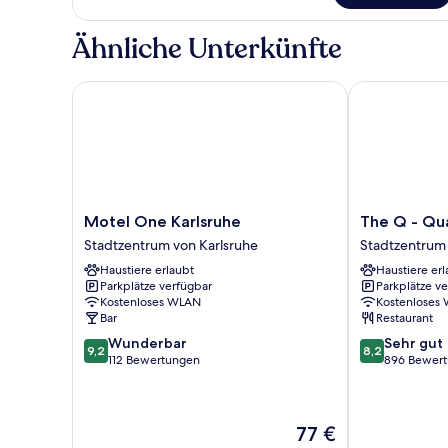
Double
Room
Ähnliche Unterkünfte
Motel One Karlsruhe
The Q - Quadr
Motel
The
Motel One Karlsruhe
The Q - Qu
One
Q
Stadtzentrum von Karlsruhe
Stadtzentrum 
Karlsruhe
-
Haustiere erlaubt
Haustiere erl
Stadtzentrum
Quadro
Parkplätze verfügbar
Parkplätze v
von
City
Kostenloses WLAN
Kostenloses
Karlsruhe
Hotel
Bar
Restaurant
Stadtzentrum
9.2
8.2
Wunderbar
Sehr gut
von
9,2
8,2
von
von
112 Bewertungen
896 Bewer
Karlsruhe
10,
10,
Wunderbar,
Sehr
112
gut,
Der
77 €
Bewertungen
896