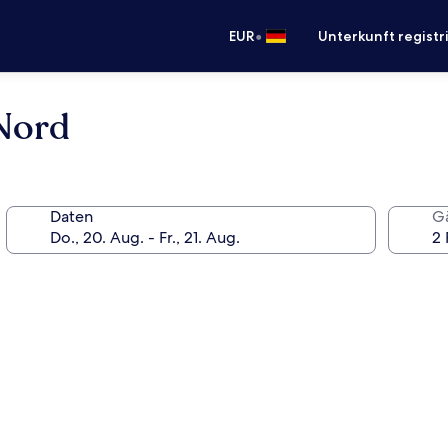
•
EUR
Unterkunft registr
Nord
Daten
G