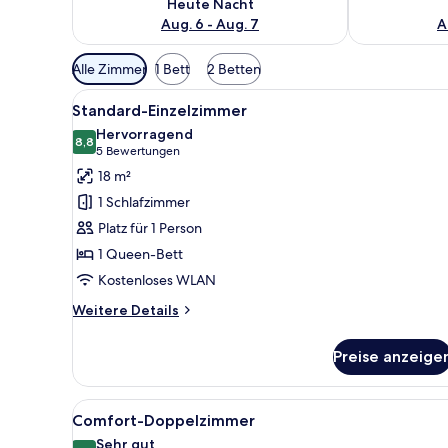
Heute Nacht
Aug. 6 - Aug. 7
A
Verfügbare
Alle Zimmer
1 Bett
2 Betten
Filter
Alle
Ein Hotelzimmer mit einem gro
für
6
Standard-Einzelzimmer
Fotos
Zimmer
Hervorragend
für
8,8
8,8 von 10
(5
5 Bewertungen
Standard-
Bewertungen)
18 m²
Einzelzimmer
1 Schlafzimmer
anzeigen
Platz für 1 Person
1 Queen-Bett
Kostenloses WLAN
Weitere
Weitere Details
Details
für
Preise anzeige
Standard-
Einzelzimmer
Alle
Ein Hotelzimmer mit einem gro
6
Comfort-Doppelzimmer
Fotos
Sehr gut