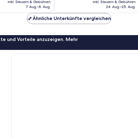
Preis
Preis
Bewertungen
inkl. Steuern & Gebühren
inkl. Steuern & Gebühren
beträgt
beträgt
7. Aug.–8. Aug.
24. Aug.–25. Aug.
80 €
58 €
Ähnliche Unterkünfte vergleichen
te und Vorteile anzuzeigen. Mehr