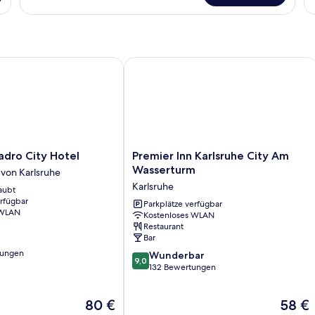
Single
Do
Room
R
o City Hotel
Premier Inn Karlsruhe City Am Wasse
Premier
adro City Hotel
Premier Inn Karlsruhe City Am
Inn
Wasserturm
von Karlsruhe
Karlsruhe
Karlsruhe
aubt
City
erfügbar
Am
Parkplätze verfügbar
 WLAN
Kostenloses WLAN
Wasserturm
Restaurant
Karlsruhe
Bar
tungen
9.0
Wunderbar
9,0
von
132 Bewertungen
10,
Wunderbar,
Der
Der
80 €
58 €
132