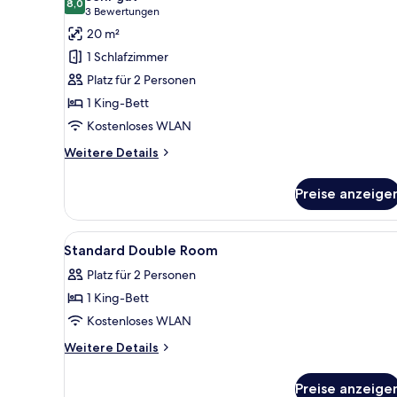
für
8,0
8,0 von 10
(3
3 Bewertungen
Comfort-
Bewertungen)
20 m²
Doppelzimmer
1 Schlafzimmer
anzeigen
Platz für 2 Personen
1 King-Bett
Kostenloses WLAN
Weitere
Weitere Details
Details
für
Preise anzeige
Comfort-
Doppelzimmer
Alle
Ein Hotelzimmer mit einem gro
6
Standard Double Room
Fotos
Platz für 2 Personen
für
1 King-Bett
Standard
Double
Kostenloses WLAN
Room
Weitere
Weitere Details
anzeigen
Details
für
Preise anzeige
Standard