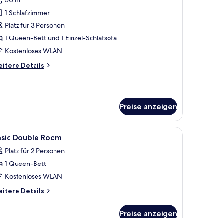
ür
1 Schlafzimmer
unior-
tudiosuite
Platz für 3 Personen
nzeigen
1 Queen-Bett und 1 Einzel-Schlafsofa
Kostenloses WLAN
itere
itere Details
tails
r
nior-
udiosuite
Preise anzeigen
t, einem Schreibtisch mit Stuhl, einer Lampe und einem Fenster mit Vorhäng
le
Ein Hotelzimmer mit Bett, Schreibtisch, Stuh
8
asic Double Room
otos
Platz für 2 Personen
ür
1 Queen-Bett
asic
ouble
Kostenloses WLAN
oom
itere
itere Details
nzeigen
tails
r
Preise anzeigen
sic