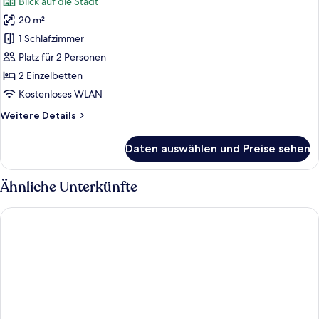
Blick auf die Stadt
für
20 m²
Economy-
Zweibettzimmer
1 Schlafzimmer
anzeigen
Platz für 2 Personen
2 Einzelbetten
Kostenloses WLAN
Weitere
Weitere Details
Details
für
Daten auswählen und Preise sehen
Economy-
Zweibettzimmer
Ähnliche Unterkünfte
Pentahotel Chemnitz