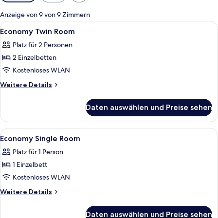
Filter
für
Anzeige von 9 von 9 Zimmern
Zimmer
Alle
Ein Hotelzimmer mit zwei Betten, eine
10
Economy Twin Room
Fotos
Platz für 2 Personen
für
2 Einzelbetten
Economy
Twin
Kostenloses WLAN
Room
Weitere
Weitere Details
anzeigen
Details
für
Daten auswählen und Preise sehen
Economy
Twin
Room
Alle
Ein Hotelzimmer mit Bett, Nachttische
17
Economy Single Room
Fotos
Platz für 1 Person
für
1 Einzelbett
Economy
Single
Kostenloses WLAN
Room
Weitere
Weitere Details
anzeigen
Details
für
Daten auswählen und Preise sehen
Economy