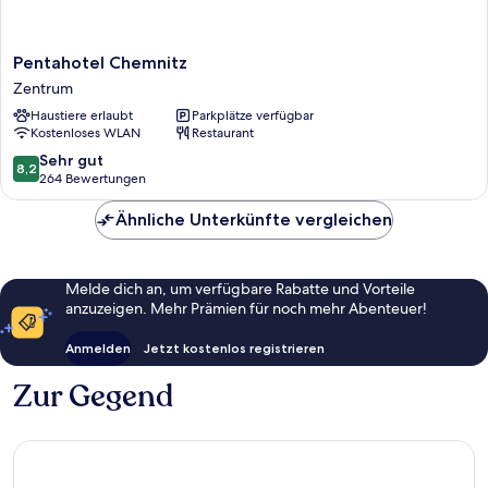
Pentahotel
Pentahotel Chemnitz
Chemnitz
Zentrum
Zentrum
Haustiere erlaubt
Parkplätze verfügbar
Kostenloses WLAN
Restaurant
8.2
Sehr gut
8,2
von
264 Bewertungen
10,
Sehr
Ähnliche Unterkünfte vergleichen
gut,
264
Bewertungen
Melde dich an, um verfügbare Rabatte und Vorteile
anzuzeigen. Mehr Prämien für noch mehr Abenteuer!
Anmelden
Jetzt kostenlos registrieren
Zur Gegend