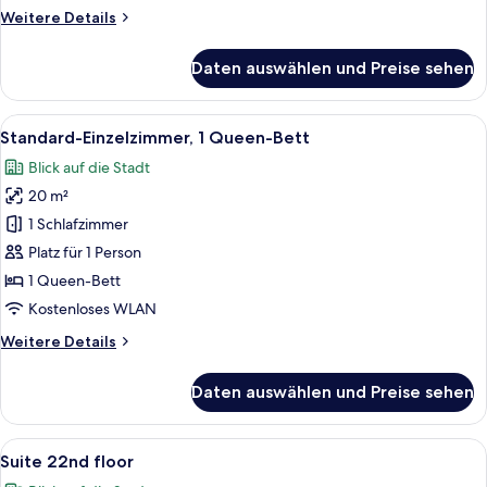
Weitere
Weitere Details
Details
für
Daten auswählen und Preise sehen
Standard-
Doppelzimmer
Alle
Ein Hotelzimmer mit zwei Betten, ein
15
Standard-Einzelzimmer, 1 Queen-Bett
Fotos
Blick auf die Stadt
für
20 m²
Standard-
Einzelzimmer,
1 Schlafzimmer
1
Platz für 1 Person
Queen-
1 Queen-Bett
Bett
Kostenloses WLAN
anzeigen
Weitere
Weitere Details
Details
für
Daten auswählen und Preise sehen
Standard-
Einzelzimmer,
1
Alle
Ein modernes Hotelzimmer mit einem b
19
Queen-
Suite 22nd floor
Fotos
Bett