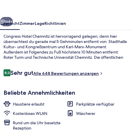
rück
Weiter
168+
Übersicht
Zimmer
Lage
Richtlinien
Congress Hotel Chemnitz ist hervorragend gelegen, denn hier
übernachtest du gerade mal 5 Gehminuten entfernt von: Stadthalle
Kultur- und Kongreßzentrum und Karl-Marx-Monument.
Außerdem ist Folgendes zu Fuß höchstens 10 Minuten entfernt:
Roter Turm und Technische Universität Chemnitz. Die öffentlichen
Verkehrsmittel sind nur einen kurzen Fußmarsch entfernt: Zur
Straßenbahnhaltestelle Brückenstraße/Freie Presse sind es 4
Bewertungen
Sehr gut
Minuten und zur Straßenbahnhaltestelle Chemnitz Hauptbahnhof
8,0
Alle 648 Bewertungen anzeigen
8,0 von 10.
(Bahnhofstraße) 10 Minuten.
Rezeption
Beliebte Annehmlichkeiten
Haustiere erlaubt
Parkplätze verfügbar
Kostenloses WLAN
Wäscherei
Rund um die Uhr besetzte
Rezeption