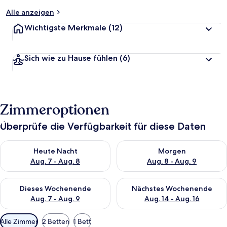
Alle anzeigen
Wichtigste Merkmale
(12)
Sich wie zu Hause fühlen
(6)
Zimmeroptionen
Überprüfe die Verfügbarkeit für diese Daten
Überprüfe die Verfügbarkeit für heute Nacht, Aug. 7 - Aug. 8.
Überprüfe die Verfügbarkeit f
Heute Nacht
Morgen
Aug. 7 - Aug. 8
Aug. 8 - Aug. 9
Überprüfe die Verfügbarkeit für dieses Wochenende, Aug. 7 - 
Überprüfe die Verfügbarkeit f
Dieses Wochenende
Nächstes Wochenende
Aug. 7 - Aug. 9
Aug. 14 - Aug. 16
Verfügbare
Alle Zimmer
2 Betten
1 Bett