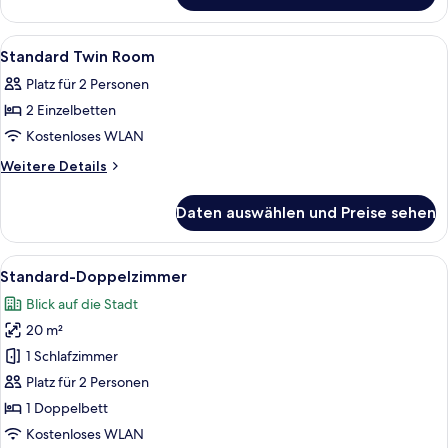
Single
Room
Alle
Ein Hotelzimmer mit zwei Betten, eine
2
Standard Twin Room
Fotos
Platz für 2 Personen
für
2 Einzelbetten
Standard
Twin
Kostenloses WLAN
Room
Weitere
Weitere Details
anzeigen
Details
für
Daten auswählen und Preise sehen
Standard
Twin
Room
Alle
Ein Hotelzimmer mit einem großen Bet
12
Standard-Doppelzimmer
Fotos
Blick auf die Stadt
für
20 m²
Standard-
Doppelzimmer
1 Schlafzimmer
anzeigen
Platz für 2 Personen
1 Doppelbett
Kostenloses WLAN