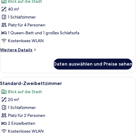
Blick auf die Stadt
für
40 m²
Suite
22nd
1 Schlafzimmer
floor
Platz für 4 Personen
anzeigen
1 Queen-Bett und 1 großes Schlafsofa
Kostenloses WLAN
Weitere
Weitere Details
Details
für
Daten auswählen und Preise sehen
Suite
22nd
floor
Alle
Ein Hotelzimmer mit einem großen Bett
15
Standard-Zweibettzimmer
Fotos
Blick auf die Stadt
für
20 m²
Standard-
Zweibettzimmer
1 Schlafzimmer
anzeigen
Platz für 2 Personen
2 Einzelbetten
Kostenloses WLAN