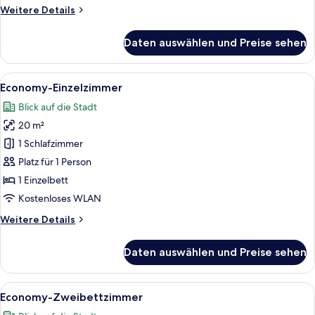
Weitere
Weitere Details
Details
für
Daten auswählen und Preise sehen
Standard-
Zweibettzimmer
Alle
Ein kleines Hotelzimmer mit einer Co
10
Economy-Einzelzimmer
Fotos
Blick auf die Stadt
für
20 m²
Economy-
Einzelzimmer
1 Schlafzimmer
anzeigen
Platz für 1 Person
1 Einzelbett
Kostenloses WLAN
Weitere
Weitere Details
Details
für
Daten auswählen und Preise sehen
Economy-
Einzelzimmer
Alle
Ein Hotelzimmer mit zwei Einzelbette
10
Economy-Zweibettzimmer
Fotos