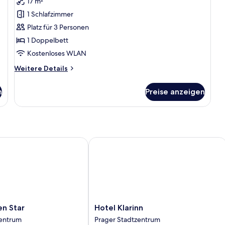
17 m²
für
1 Schlafzimmer
Superior-
Doppel-
Platz für 3 Personen
oder
1 Doppelbett
-
Kostenloses WLAN
Zweibettzimmer
Weitere
Weitere Details
anzeigen
Details
für
n
Preise anzeigen
Superior-
Doppel-
oder
-
Zweibettzimmer
 Star
Hotel Klarinn
Hotel
en Star
Hotel Klarinn
Klarinn
zentrum
Prager Stadtzentrum
Prager