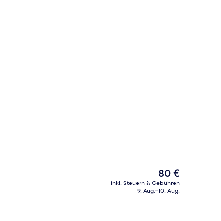
Blick von der Unterkunft
Der
80 €
aktuelle
inkl. Steuern & Gebühren
Preis
9. Aug.–10. Aug.
der Lobby
Bar (in der Unterkunft)
beträgt
80 €.