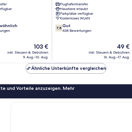
nsfer
Flughafentransfer
Stadtzentrum
erfügbar
Haustiere erlaubt
Parkplätze verfügbar
Kostenloses WLAN
7.8
wöhnlich
Gut
7,8
von
tungen
438 Bewertungen
10,
ich,
Gut,
Der
Der
103 €
49 €
438
Preis
Preis
Bewertungen
inkl. Steuern & Gebühren
inkl. Steuern & Gebühren
beträgt
beträgt
9. Aug.–10. Aug.
16. Aug.–17. Aug.
103 €
49 €
Ähnliche Unterkünfte vergleichen
te und Vorteile anzuzeigen. Mehr