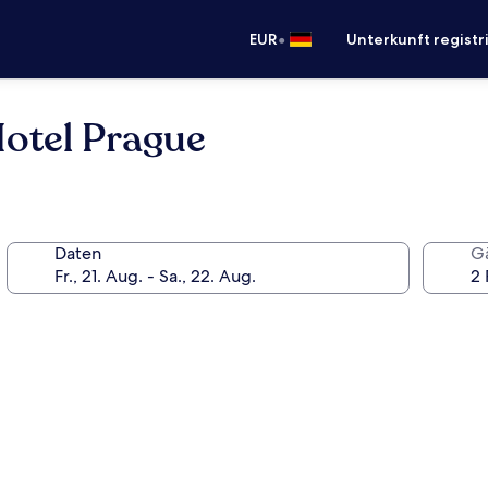
•
EUR
Unterkunft registr
otel Prague
Daten
G