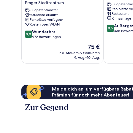
Prager Stadtzentrum
Flughafentra
Hotel
Prager
Parkplätze v
Prague
Flughafentransfer
Stadtzentrum
Restaurant
Haustiere erlaubt
Prager
Klimaanlage
Parkplätze verfügbar
Stadtzentrum
Kostenloses WLAN
9.6
Außerge
9,6
von
438 Bewer
9.0
Wunderbar
9,0
10,
von
972 Bewertungen
Außergewöhnl
10,
Der
75 €
438
Wunderbar,
Preis
Bewertungen
972
inkl. Steuern & Gebühren
beträgt
9. Aug.–10. Aug.
Bewertungen
75 €
Melde dich an, um verfügbare Rabat
Prämien für noch mehr Abenteuer!
Zur Gegend