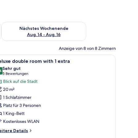
es Wochenende, Aug. 7 - Aug. 9.
Überprüfe die Verfügbarkeit für nächstes Wochenende, Aug. 1
Nächstes Wochenende
Aug. 14 - Aug. 16
Anzeige von 8 von 8 Zimmern
t, einem dunklen Holzschrank, einem blauen Sessel, einem kleinen runden 
le
Ein Hotelzimmer mit einem großen Bett, einem
9
luxe double room with 1 extra
otos
Sehr gut
ür
4
8,4 von 10
(5
5 Bewertungen
eluxe
Bewertungen)
Blick auf die Stadt
ouble
20 m²
oom
1 Schlafzimmer
ith
Platz für 3 Personen
1 King-Bett
xtra
nzeigen
Kostenloses WLAN
itere
itere Details
tails