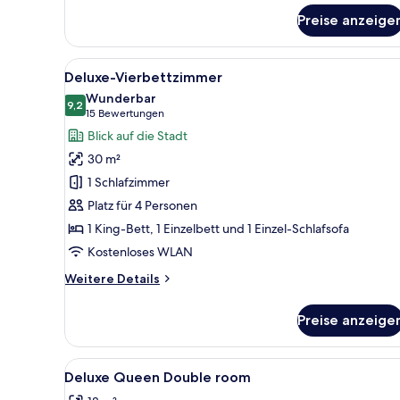
Superior-
Einzelzimmer
Preise anzeige
Alle
Ein Hotelzimmer mit zwei Bette
6
Deluxe-Vierbettzimmer
Fotos
Wunderbar
für
9,2
9,2 von 10
(15
15 Bewertungen
Deluxe-
Bewertungen)
Blick auf die Stadt
Vierbettzimmer
30 m²
anzeigen
1 Schlafzimmer
Platz für 4 Personen
1 King-Bett, 1 Einzelbett und 1 Einzel-Schlafsofa
Kostenloses WLAN
Weitere
Weitere Details
Details
für
Preise anzeige
Deluxe-
Vierbettzimmer
Alle
Ein Hotelzimmer mit Bett, Stu
6
Deluxe Queen Double room
Fotos