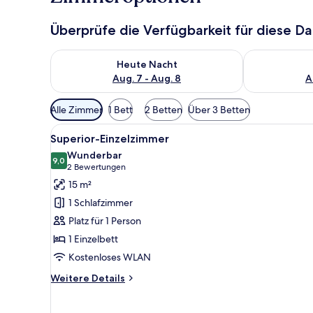
Überprüfe die Verfügbarkeit für diese D
Überprüfe die Verfügbarkeit für heute Nacht, Aug. 7
Überprüfe die
Heute Nacht
Aug. 7 - Aug. 8
A
Verfügbare
Alle Zimmer
1 Bett
2 Betten
Über 3 Betten
Filter
Alle
Ein Hotelzimmer mit Bett, Schr
für
7
Superior-Einzelzimmer
Fotos
Zimmer
Wunderbar
für
9,0
9,0 von 10
(2
2 Bewertungen
Superior-
Bewertungen)
15 m²
Einzelzimmer
1 Schlafzimmer
anzeigen
Platz für 1 Person
1 Einzelbett
Kostenloses WLAN
Weitere
Weitere Details
Details
für