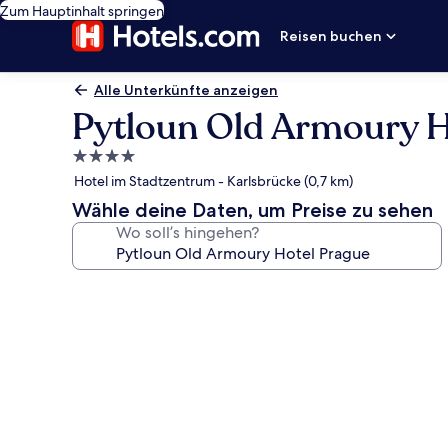
Zum Hauptinhalt springen
Reisen buchen
Alle Unterkünfte anzeigen
Pytloun Old Armoury H
4.0-
Sterne-
Hotel im Stadtzentrum - Karlsbrücke (0,7 km)
Unterkunft
Wähle deine Daten, um Preise zu sehen
Wo soll’s hingehen?
Fotogalerie
von
Pytloun
Old
Armoury
Hotel