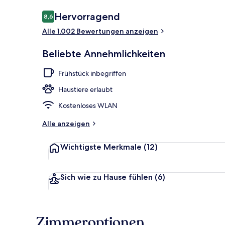
Bewertungen
Hervorragend
8,6
8,6 von 10.
Alle 1.002 Bewertungen anzeigen
Lobby
Beliebte Annehmlichkeiten
Frühstück inbegriffen
Haustiere erlaubt
Kostenloses WLAN
Alle anzeigen
Wichtigste Merkmale
(12)
Sich wie zu Hause fühlen
(6)
Zimmeroptionen