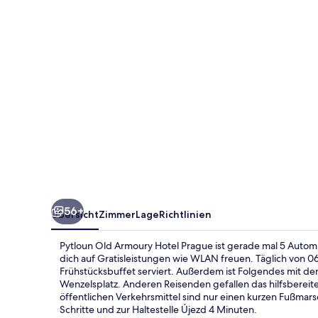
Prague
56+
Übersicht
Zimmer
Lage
Richtlinien
Pytloun Old Armoury Hotel Prague ist gerade mal 5 Automi
dich auf Gratisleistungen wie WLAN freuen. Täglich von 06:
Frühstücksbuffet serviert. Außerdem ist Folgendes mit de
Wenzelsplatz. Anderen Reisenden gefallen das hilfsbereit
öffentlichen Verkehrsmittel sind nur einen kurzen Fußmars
Schritte und zur Haltestelle Újezd 4 Minuten.