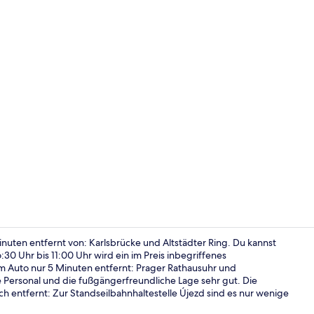
Innendetails
nuten entfernt von: Karlsbrücke und Altstädter Ring. Du kannst
30 Uhr bis 11:00 Uhr wird ein im Preis inbegriffenes
m Auto nur 5 Minuten entfernt: Prager Rathausuhr und
Sitzecke in 
e Personal und die fußgängerfreundliche Lage sehr gut. Die
ch entfernt: Zur Standseilbahnhaltestelle Újezd sind es nur wenige