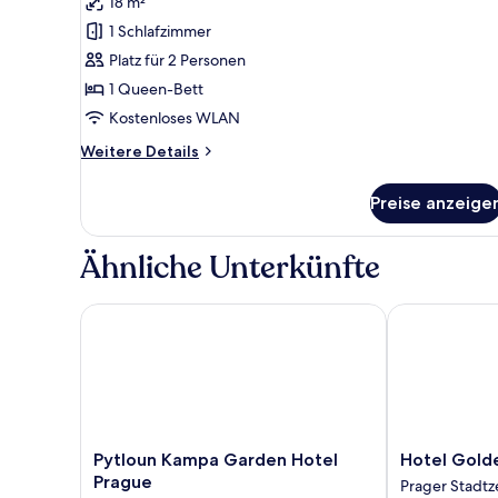
18 m²
für
1 Schlafzimmer
Deluxe
Queen
Platz für 2 Personen
Double
1 Queen-Bett
room
Kostenloses WLAN
anzeigen
Weitere
Weitere Details
Details
für
Preise anzeige
Deluxe
Queen
Double
Ähnliche Unterkünfte
room
Pytloun Kampa Garden Hotel Prague
Hotel Golden
Pytloun
Hotel
Pytloun Kampa Garden Hotel
Hotel Gold
Kampa
Golden
Prague
Prager Stadt
Garden
Star