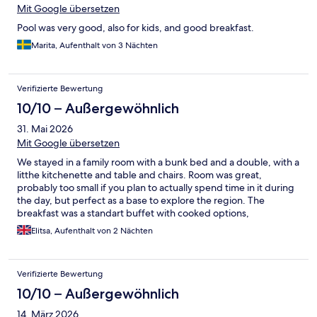
Mit Google übersetzen
Pool was very good, also for kids, and good breakfast.
Marita, Aufenthalt von 3 Nächten
Verifizierte Bewertung
10/10 – Außergewöhnlich
31. Mai 2026
Mit Google übersetzen
We stayed in a family room with a bunk bed and a double, with a
litthe kitchenette and table and chairs. Room was great,
probably too small if you plan to actually spend time in it during
the day, but perfect as a base to explore the region. The
breakfast was a standart buffet with cooked options,
charcuterie and cheese, cerrals and dried fruit with several plant
Elitsa, Aufenthalt von 2 Nächten
milk choices. Most staff speak English and are happy to help
with recommendations in the local area. Plenty of restaurants in
the village within a minute walk from the hotel.
Verifizierte Bewertung
10/10 – Außergewöhnlich
14. März 2026