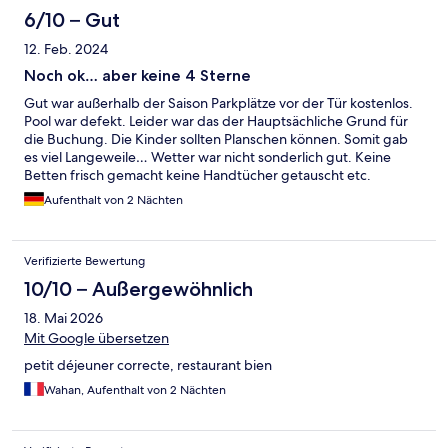
6/10 – Gut
12. Feb. 2024
Noch ok… aber keine 4 Sterne
Gut war außerhalb der Saison Parkplätze vor der Tür kostenlos.
Pool war defekt. Leider war das der Hauptsächliche Grund für
die Buchung. Die Kinder sollten Planschen können. Somit gab
es viel Langeweile… Wetter war nicht sonderlich gut. Keine
Betten frisch gemacht keine Handtücher getauscht etc.
Frühstück nicht pünktlich fertig. Kein Service an der Bar es
Aufenthalt von 2 Nächten
konnte kein Wein ausgeschenkt werden… schon alles was
abgenutzt… zudem sind Tiere erlaubt meine Frau hat eine
Allergie und hat es gemerkt.
Verifizierte Bewertung
10/10 – Außergewöhnlich
18. Mai 2026
Mit Google übersetzen
petit déjeuner correcte, restaurant bien
Wahan, Aufenthalt von 2 Nächten