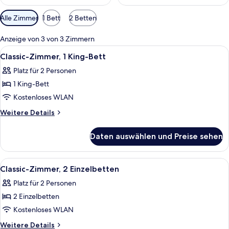
Verfügbare
Alle Zimmer
1 Bett
2 Betten
Filter
für
Anzeige von 3 von 3 Zimmern
Zimmer
Alle
Ein Hotelzimmer mit einem großen Bet
5
Classic-Zimmer, 1 King-Bett
Fotos
Platz für 2 Personen
für
1 King-Bett
Classic-
Zimmer,
Kostenloses WLAN
1 King-
Weitere
Weitere Details
Bett
Details
für
anzeigen
Daten auswählen und Preise sehen
Classic-
Zimmer,
1 King-
Alle
Ein Hotelzimmer mit einem Bett, zwei K
5
Bett
Classic-Zimmer, 2 Einzelbetten
Fotos
Platz für 2 Personen
für
2 Einzelbetten
Classic-
Zimmer,
Kostenloses WLAN
2 Einzelbetten
Weitere
Weitere Details