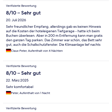
Verifizierte Bewertung
8/10 – Sehr gut
20. Juli 2026
Sehr freundlicher Empfang, allerdings gab es keinen Hinweis
auf die Kosten der hoteleigenen Tiefgarage - hatte ich beim
Buchen überlesen. Aber in 200 m Entfernung kann man gratis
den ganzen Tag parken. Das Zimmer war schön, das Bett sehr
gut, auch die Schallschutzfenster. Die Klimaanlage lief nachts
angenehm leise. Das Frühstück war insgesamt wirklich gut. 3
Claus-Peter, Aufenthalt von 4 Nächten
Dinge jedoch: Marmelade gab es nur eine gelbe. Senf, obwohl
angeschrieben, vier Tage gar nicht. Die Rühreier waren jeden
Tag eine Überraschung... Man konnte auf der Terrasse im
Verifizierte Bewertung
Schatten frühstücken. Das Schwimmbad war schön temperiert.
Das Restaurant war leider Samstag bis Montag geschlossen.
8/10 – Sehr gut
Wahrscheinlich, um den örtlichen Gaststätten mehr Kundschaft
22. März 2025
zu verschaffen. Alles in allem: nicht gerade günstig, trotzdem
empfehlenswert.
Sehr komfortabel
Peter, Aufenthalt von 1 Nacht
Verifizierte Bewertung