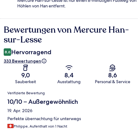
Mercure Han-sur-Lesse ist nur einen 8-minütigen Fußweg von
Höhlen von Han entfernt.
Bewertungen von Mercure Han-
Bewertungen
sur-Lesse
Hervorragend
8,6
333 Bewertungen
9,0
8,4
8,6
Sauberkeit
Ausstattung
Personal & Service
Bewertungen
Verifizierte Bewertung
10/10 – Außergewöhnlich
19. Apr. 2026
Perfekte übernachtung für unterwegs
Philippe, Aufenthalt von 1 Nacht