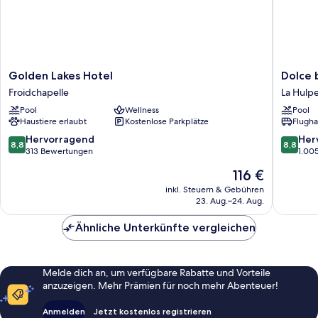
Golden
Dolce
Golden Lakes Hotel
Dolce 
Lakes
by
Froidchapelle
La Hulp
Hotel
Wyndh
Pool
Wellness
Pool
Froidchapelle
La
Haustiere erlaubt
Kostenlose Parkplätze
Flugha
Hulpe
Brussels
8.8
8.8
Hervorragend
Her
8,8
8,8
La
von
von
313 Bewertungen
1.00
Hulpe
10,
10,
Der
116 €
Hervorragend,
Hervorr
Preis
313
1.005
inkl. Steuern & Gebühren
beträgt
23. Aug.–24. Aug.
Bewertungen
Bewert
116 €
Ähnliche Unterkünfte vergleichen
Melde dich an, um verfügbare Rabatte und Vorteile
anzuzeigen. Mehr Prämien für noch mehr Abenteuer!
Anmelden
Jetzt kostenlos registrieren