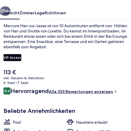
rück
Weiter
18+
Übersicht
Zimmer
Lage
Richtlinien
Mercure Han-sur-Lesse ist nur 10 Autominuten entfernt von: Höhlen
von Han und Grotte von Lorette. Du kannst im Innenpool baden, im
Restaurant etwas essen oder sich bei einem Drink in der Bar/Lounge
entspannen. Eine Snackbar, eine Terrasse und ein Garten gehören
ebenfalls zum Angebot.
VIP Access
Der
113 €
Innenpool, geöffnet von 07:00 Uhr bi
aktuelle
inkl. Steuern & Gebühren
Preis
6. Sept.–7. Sept.
beträgt
Bewertungen
Hervorragend
8,6
Alle 333 Bewertungen anzeigen
113 €.
8,6 von 10.
Beliebte Annehmlichkeiten
Pool
Haustiere erlaubt