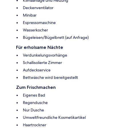
Klimaanlage und Heizung
Deckenventilator
Minibar
Espressomaschine
Wasserkocher
Bügeleisen/Bügelbrett (auf Anfrage)
Für erholsame Nächte
Verdunkelungsvorhänge
Schallisolierte Zimmer
Aufdeckservice
Bettwäsche wird bereitgestellt
Zum Frischmachen
Eigenes Bad
Regendusche
Nur Dusche
Umweltfreundliche Kosmetikartikel
Haartrockner