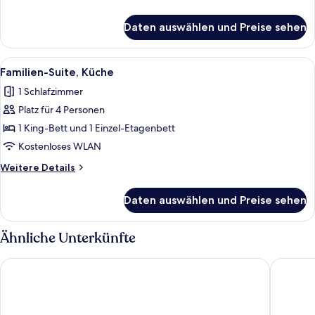
anzeigen
Details
für
Daten auswählen und Preise sehen
Classic-
Zimmer,
2 Einzelbetten
Alle
Ein Hotelzimmer mit einem Bett, zwei
5
Familien-Suite, Küche
Fotos
1 Schlafzimmer
für
Platz für 4 Personen
Familien-
Suite,
1 King-Bett und 1 Einzel-Etagenbett
Küche
Kostenloses WLAN
anzeigen
Weitere
Weitere Details
Details
für
Daten auswählen und Preise sehen
Familien-
Suite,
Küche
Ähnliche Unterkünfte
Golden Lakes Hotel
Dolce by